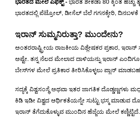
ಭಾರತದ ಮೇಲೆ ಎಫೆಕ್ಟ್ -
ಭಾರತ ಶೇಕಡಾ 80 ಕ್ಕಿಂತ ಹೆಚ್ಚು
ಭಾರತದಲ್ಲಿ ಪೆಟ್ರೋಲ್, ಡೀಸೆಲ್ ಬೆಲೆ ಗಗನಕ್ಕೇರಿ, ದಿನಬಳಕ
ಇರಾನ್ ಸುಮ್ಮನಿರುತ್ತಾ? ಮುಂದೇನು?
ಅಂತರರಾಷ್ಟ್ರೀಯ ರಾಜಕೀಯ ವಿಶ್ಲೇಷಕರ ಪ್ರಕಾರ, ಇರಾನ್ ಸದ
ಅಷ್ಟೇ. ತನ್ನ ನೆಲದ ಮೇಲಾದ ದಾಳಿಯನ್ನು ಇರಾನ್ ಎಂದಿಗೂ 
ಬೇಸ್‌ಗಳ ಮೇಲೆ ಪ್ರತಿಕಾರ ತೀರಿಸಿಕೊಳ್ಳಲು ಪ್ಲಾನ್ ಮಾಡಬಹ
ಸದ್ಯಕ್ಕೆ ವಿಶ್ವಸಂಸ್ಥೆ ಅಥವಾ ಇತರ ಜಾಗತಿಕ ದೊಡ್ಡಣ್ಣಗಳು ಮಧ್
ಕಿಡಿ ಇಡೀ ವಿಶ್ವದ ಆರ್ಥಿಕತೆಯನ್ನೇ ಸುಟ್ಟು ಭಸ್ಮ ಮಾಡುವ 
ಇರಾನ್ ತೆಗೆದುಕೊಳ್ಳುವ ಮುಂದಿನ ಹೆಜ್ಜೆಯ ಮೇಲೆ ಕಣ್ಣಿಟ್ಟಿದೆ