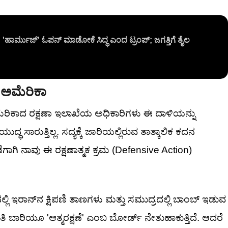
: 'ಹಾರ್ಮುಜ್' ಓಪನ್ ಮಾಡೋಕೆ ಸಿದ್ಧ ಎಂದ ಟ್ರಂಪ್; ಜಗತ್ತಿಗೆ ತೈಲ
ದ ಅಮೆರಿಕಾ
ೆ. ಅಮೆರಿಕಾದ ರಕ್ಷಣಾ ಇಲಾಖೆಯ ಅಧಿಕಾರಿಗಳು ಈ ದಾಳಿಯನ್ನು
 ಸಾರುತ್ತಿಲ್ಲ. ಸದ್ಯಕ್ಕೆ ಜಾರಿಯಲ್ಲಿರುವ ತಾತ್ಕಾಲಿಕ ಕದನ
ೆಗಾಗಿ ನಾವು ಈ ರಕ್ಷಣಾತ್ಮಕ ಕ್ರಮ (Defensive Action)
ಲಿ ಇರಾನ್‌ನ ಕ್ಷಿಪಣಿ ತಾಣಗಳು ಮತ್ತು ಸಮುದ್ರದಲ್ಲಿ ಬಾಂಬ್ ಇಡುವ
ಿ ಬಾರಿಯೂ 'ಆತ್ಮರಕ್ಷಣೆ' ಎಂಬ ಬೋರ್ಡ್ ನೇತುಹಾಕುತ್ತಿದೆ. ಆದರೆ