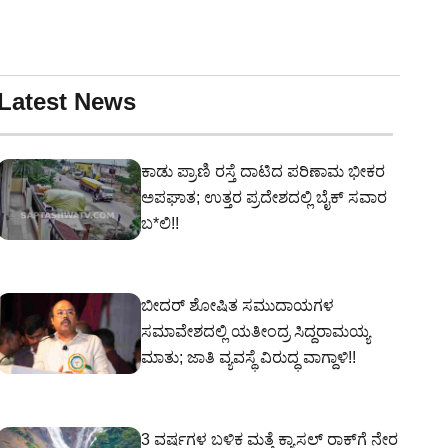
Latest News
ಕಾಡು ಪ್ರಾಣಿ ರಸ್ತೆ ದಾಟಿದ ಪರಿಣಾಮ ಭೀಕರ
ಅಪಘಾತ; ಉತ್ತರ ಪ್ರದೇಶದಲ್ಲಿ ಬೈಕ್ ಸವಾರ
ಬ*ಲಿ!!
ಬೀದರ್ ಶೋಷಿತ ಸಮುದಾಯಗಳ
ಸಮಾವೇಶದಲ್ಲಿ ಯತೀಂದ್ರ ಸಿದ್ದರಾಮಯ್ಯ
ಮಾತು; ಜಾತಿ ವ್ಯವಸ್ಥೆ ವಿರುದ್ಧ ವಾಗ್ದಾಳಿ!!
3 ವರ್ಷಗಳ ಬಳಿಕ ಮತ್ತೆ ಕ್ಯಾಸಲ್ ರಾಕ್‌ಗೆ ನೇರ