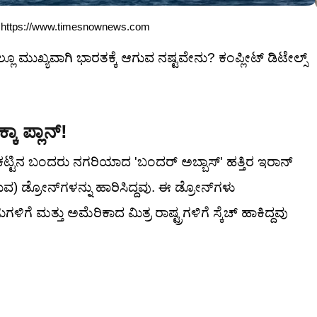
edit: https://www.timesnownews.com
ಲ್ಲೂ ಮುಖ್ಯವಾಗಿ ಭಾರತಕ್ಕೆ ಆಗುವ ನಷ್ಟವೇನು? ಕಂಪ್ಲೀಟ್ ಡಿಟೇಲ್ಸ್
ಾ ಪ್ಲಾನ್!
ಟ್ಟಿನ ಬಂದರು ನಗರಿಯಾದ 'ಬಂದರ್ ಅಬ್ಬಾಸ್' ಹತ್ತಿರ ಇರಾನ್
ುವ) ಡ್ರೋನ್‌ಗಳನ್ನು ಹಾರಿಸಿದ್ದವು. ಈ ಡ್ರೋನ್‌ಗಳು
 ಮತ್ತು ಅಮೆರಿಕಾದ ಮಿತ್ರ ರಾಷ್ಟ್ರಗಳಿಗೆ ಸ್ಕೆಚ್ ಹಾಕಿದ್ದವು