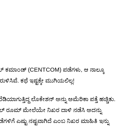
ಟ್ರಲ್ ಕಮಾಂಡ್ (CENTCOM) ಪಡೆಗಳು, ಆ ನಾಲ್ಕೂ
ಿಸಿವೆ. ಕಥೆ ಇಷ್ಟಕ್ಕೇ ಮುಗಿಯಲಿಲ್ಲ!
ಾಗುತ್ತಿದ್ದ ಲೊಕೇಶನ್ ಅನ್ನು ಅಮೆರಿಕಾ ಪತ್ತೆ ಹಚ್ಚಿತು.
ಲ್ ರೂಮ್ ಮೇಲೆಯೇ ನಿಖರ ದಾಳಿ ನಡೆಸಿ ಅದನ್ನು
ಗಳಿಗೆ ಎಷ್ಟು ನಷ್ಟವಾಗಿದೆ ಎಂಬ ನಿಖರ ಮಾಹಿತಿ ಇನ್ನು