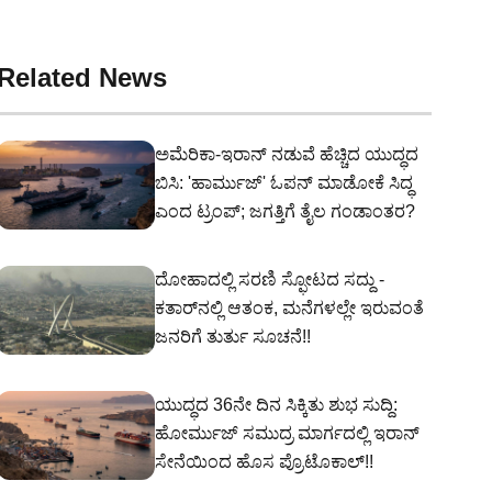
Related News
ಅಮೆರಿಕಾ-ಇರಾನ್ ನಡುವೆ ಹೆಚ್ಚಿದ ಯುದ್ಧದ
ಬಿಸಿ: 'ಹಾರ್ಮುಜ್' ಓಪನ್ ಮಾಡೋಕೆ ಸಿದ್ಧ
ಎಂದ ಟ್ರಂಪ್; ಜಗತ್ತಿಗೆ ತೈಲ ಗಂಡಾಂತರ?
ದೋಹಾದಲ್ಲಿ ಸರಣಿ ಸ್ಫೋಟದ ಸದ್ದು -
ಕತಾರ್‌ನಲ್ಲಿ ಆತಂಕ, ಮನೆಗಳಲ್ಲೇ ಇರುವಂತೆ
ಜನರಿಗೆ ತುರ್ತು ಸೂಚನೆ!!
ಯುದ್ಧದ 36ನೇ ದಿನ ಸಿಕ್ಕಿತು ಶುಭ ಸುದ್ದಿ:
ಹೋರ್ಮುಜ್ ಸಮುದ್ರ ಮಾರ್ಗದಲ್ಲಿ ಇರಾನ್
ಸೇನೆಯಿಂದ ಹೊಸ ಪ್ರೊಟೊಕಾಲ್!!