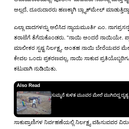
ಅಲ್ಲದೆ, ದೂರುದಾರರು ಹಣಕ್ಕಾಗಿ ಬ್ಲ್ಯಾಕ್‌ಮೇಲ್ ಮಾಡುತ್ತಿ
ಎಲ್ಲಾ ವಾದಗಳನ್ನು ಆಲಿಸಿದ ನ್ಯಾಯಮೂರ್ತಿ ಎಂ. ನಾಗಪ್ರಸನ
ತರಾಟೆಗೆ ತೆಗೆದುಕೊಂಡರು. "ನಾಯಿ ಅಂದರೆ ನಾಯಿಯೇ. ಪ್ರಾಣ
ಮಾಲೀಕರ ಸ್ಪಷ್ಟ ನಿರ್ಲಕ್ಷ್ಯ. ಅಂತಹ ನಾಯಿ ಬೇರೆಯವರ ಮೇ
ಕೇವಲ ಒಂದು ಪ್ರಕರಣವಲ್ಲ, ನಾಯಿ ಸಾಕುವ ಪ್ರತಿಯೊಬ್ಬರ
ಕಟುವಾಗಿ ನುಡಿಯಿತು.
Also Read
ಸುಮ್ಮನೆ ಕುಳಿತ ಮೂವರ ಮೇಲೆ ಮುಗಿಬಿದ್ದ ದೃಶ್
ಸಾಕುಪ್ರಾಣಿಗಳ ನಿರ್ವಹಣೆಯಲ್ಲಿ ನಿರ್ಲಕ್ಷ್ಯ ವಹಿಸುವವರ ವಿರುದ