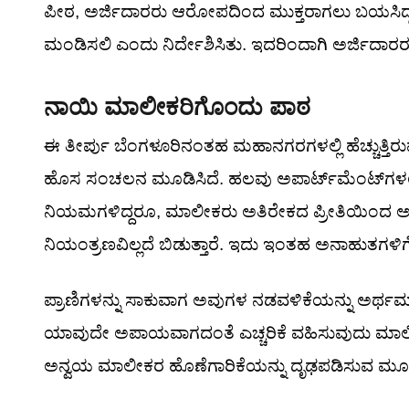
ಪೀಠ, ಅರ್ಜಿದಾರರು ಆರೋಪದಿಂದ ಮುಕ್ತರಾಗಲು ಬಯಸಿದ್
ಮಂಡಿಸಲಿ ಎಂದು ನಿರ್ದೇಶಿಸಿತು. ಇದರಿಂದಾಗಿ ಅರ್ಜಿದಾರರ
ನಾಯಿ ಮಾಲೀಕರಿಗೊಂದು ಪಾಠ
ಈ ತೀರ್ಪು ಬೆಂಗಳೂರಿನಂತಹ ಮಹಾನಗರಗಳಲ್ಲಿ ಹೆಚ್ಚುತ್ತಿ
ಹೊಸ ಸಂಚಲನ ಮೂಡಿಸಿದೆ. ಹಲವು ಅಪಾರ್ಟ್‌ಮೆಂಟ್‌ಗಳಲ್ಲಿ ಸಾ
ನಿಯಮಗಳಿದ್ದರೂ, ಮಾಲೀಕರು ಅತಿರೇಕದ ಪ್ರೀತಿಯಿಂದ ಅವು
ನಿಯಂತ್ರಣವಿಲ್ಲದೆ ಬಿಡುತ್ತಾರೆ. ಇದು ಇಂತಹ ಅನಾಹುತಗಳ
ಪ್ರಾಣಿಗಳನ್ನು ಸಾಕುವಾಗ ಅವುಗಳ ನಡವಳಿಕೆಯನ್ನು ಅರ್ಥಮಾ
ಯಾವುದೇ ಅಪಾಯವಾಗದಂತೆ ಎಚ್ಚರಿಕೆ ವಹಿಸುವುದು ಮಾಲೀಕ
ಅನ್ವಯ ಮಾಲೀಕರ ಹೊಣೆಗಾರಿಕೆಯನ್ನು ದೃಢಪಡಿಸುವ ಮೂಲಕ, ಸಾ