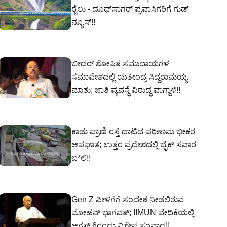
ರೈಲು - ದೂಧ್‌ಸಾಗರ್ ಪ್ರವಾಸಿಗರಿಗೆ ಗುಡ್
ನ್ಯೂಸ್!!
ಬೀದರ್ ಶೋಷಿತ ಸಮುದಾಯಗಳ
ಸಮಾವೇಶದಲ್ಲಿ ಯತೀಂದ್ರ ಸಿದ್ದರಾಮಯ್ಯ
ಮಾತು; ಜಾತಿ ವ್ಯವಸ್ಥೆ ವಿರುದ್ಧ ವಾಗ್ದಾಳಿ!!
ಕಾಡು ಪ್ರಾಣಿ ರಸ್ತೆ ದಾಟಿದ ಪರಿಣಾಮ ಭೀಕರ
ಅಪಘಾತ; ಉತ್ತರ ಪ್ರದೇಶದಲ್ಲಿ ಬೈಕ್ ಸವಾರ
ಬ*ಲಿ!!
Gen Z ಪೀಳಿಗೆಗೆ ಸಂದೇಶ ನೀಡಲಿರುವ
ಮೋಹನ್ ಭಾಗವತ್; IIMUN ವೇದಿಕೆಯಲ್ಲಿ
ಆಗಸ್ಟ್ 6ರಂದು ವಿಶೇಷ ಸಂವಾದ!!