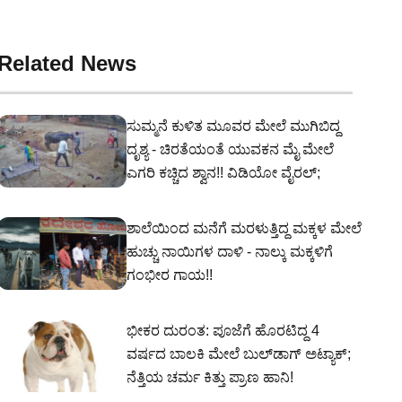
Related News
ಸುಮ್ಮನೆ ಕುಳಿತ ಮೂವರ ಮೇಲೆ ಮುಗಿಬಿದ್ದ
ದೃಶ್ಯ - ಚಿರತೆಯಂತೆ ಯುವಕನ ಮೈ ಮೇಲೆ
ಎಗರಿ ಕಚ್ಚಿದ ಶ್ವಾನ!! ವಿಡಿಯೋ ವೈರಲ್;
ಶಾಲೆಯಿಂದ ಮನೆಗೆ ಮರಳುತ್ತಿದ್ದ ಮಕ್ಕಳ ಮೇಲೆ
ಹುಚ್ಚು ನಾಯಿಗಳ ದಾಳಿ - ನಾಲ್ಕು ಮಕ್ಕಳಿಗೆ
ಗಂಭೀರ ಗಾಯ!!
ಭೀಕರ ದುರಂತ: ಪೂಜೆಗೆ ಹೊರಟಿದ್ದ 4
ವರ್ಷದ ಬಾಲಕಿ ಮೇಲೆ ಬುಲ್​ಡಾಗ್ ಅಟ್ಯಾಕ್;
ನೆತ್ತಿಯ ಚರ್ಮ ಕಿತ್ತು ಪ್ರಾಣ ಹಾನಿ!