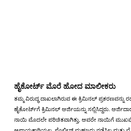
ಹೈಕೋರ್ಟ್ ಮೊರೆ ಹೋದ ಮಾಲೀಕರು
ತಮ್ಮ ವಿರುದ್ಧ ದಾಖಲಾಗಿರುವ ಈ ಕ್ರಿಮಿನಲ್ ಪ್ರಕರಣವನ್ನು
ಹೈಕೋರ್ಟ್‌ಗೆ ಕ್ರಿಮಿನಲ್ ಅರ್ಜಿಯನ್ನು ಸಲ್ಲಿಸಿದ್ದರು. ಅರ್
ನಾಯಿ ಮೊದಲೇ ಪರಿಚಿತವಾಗಿತ್ತು, ಅವರೇ ನಾಯಿಗೆ ಮುಖವ
ಅಪಾಯಕಾರಿಯಲ್ಲ. ಪೊಲೀಸ್ ಮಹಜರು ನಡೆಸಿಲ್ಲ ಮತ್ತು ವೈದ್ಯ