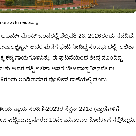
mmons.wikimedia.org
್ಟ್‌ಮೆಂಟ್ ಒಂದರಲ್ಲಿ ಫೆಬ್ರವರಿ 23, 2026ರಂದು ನಡೆದಿದೆ.
ಾಲಕೃಷ್ಣನ್ ಅವರ ಮನೆಗೆ ಭೇಟಿ ನೀಡಿದ್ದ ಸಂದರ್ಭದಲ್ಲಿ, ಲಲಿತಾ
 ಕಚ್ಚಿ ಗಾಯಗೊಳಿಸಿತ್ತು. ಈ ಘಟನೆಯಿಂದ ತೀವ್ರ ನೊಂದಿದ್ದ
 ಮತ್ತು ಅವರ ಪತ್ನಿ ಲಲಿತಾ ಅವರ ಬೇಜವಾಬ್ದಾರಿತನವೇ ಈ
26ರಂದು ಇಂದಿರಾನಗರ ಪೊಲೀಸ್ ಠಾಣೆಯಲ್ಲಿ ದೂರು
ೀಯ ನ್ಯಾಯ ಸಂಹಿತೆ-2023ರ ಸೆಕ್ಷನ್ 291ರ (ಪ್ರಾಣಿಗಳಿಗೆ
 ಪಟ್ಟಿಯನ್ನು ನಗರದ 10ನೇ ಎಸಿಎಂಎಂ ಕೋರ್ಟ್‌ಗೆ ಸಲ್ಲಿಸಿದ್ದರು.