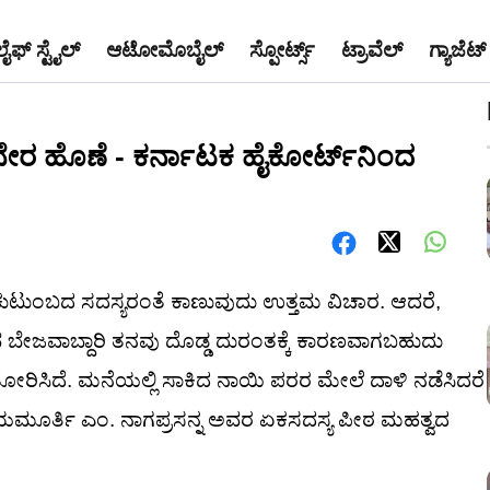
ಲೈಫ್ ಸ್ಟೈಲ್
ಆಟೋಮೊಬೈಲ್
ಸ್ಪೋರ್ಟ್ಸ್
ಟ್ರಾವೆಲ್
ಗ್ಯಾಜೆಟ್
ೇರ ಹೊಣೆ - ಕರ್ನಾಟಕ ಹೈಕೋರ್ಟ್‌ನಿಂದ
ಮ್ಮ ಕುಟುಂಬದ ಸದಸ್ಯರಂತೆ ಕಾಣುವುದು ಉತ್ತಮ ವಿಚಾರ. ಆದರೆ,
ವ ಬೇಜವಾಬ್ದಾರಿ ತನವು ದೊಡ್ಡ ದುರಂತಕ್ಕೆ ಕಾರಣವಾಗಬಹುದು
ಿ ತೋರಿಸಿದೆ. ಮನೆಯಲ್ಲಿ ಸಾಕಿದ ನಾಯಿ ಪರರ ಮೇಲೆ ದಾಳಿ ನಡೆಸಿದರೆ
ಯಮೂರ್ತಿ ಎಂ. ನಾಗಪ್ರಸನ್ನ ಅವರ ಏಕಸದಸ್ಯ ಪೀಠ ಮಹತ್ವದ