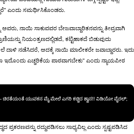
ದ್ದಾರೆ" ಎಂದು ಸಮರ್ಥಿಸಿಕೊಂಡರು.
್ನ ಅವರು, ನಾಯಿ ಸಾಕುವವರ ಬೇಜವಾಬ್ದಾರಿತನವನ್ನು ತೀವ್ರವಾಗಿ
ಿಯನ್ನು ನಿಯಂತ್ರಣದಲ್ಲಿಡದೆ, ಕಟ್ಟಿಹಾಕದೆ ಬಿಡುವುದು
ಲೆ ದಾಳಿ ನಡೆಸಿದರೆ, ಅದಕ್ಕೆ ನಾಯಿ ಮಾಲೀಕರೇ ಜವಾಬ್ದಾರರು. ಇದು
ಿಗೂ ಇದೊಂದು ಎಚ್ಚರಿಕೆಯ ಪಾಠವಾಗಬೇಕು" ಎಂದು ನ್ಯಾಯಪೀಠ
ಯ - ಚಿರತೆಯಂತೆ ಯುವಕನ ಮೈ ಮೇಲೆ ಎಗರಿ ಕಚ್ಚಿದ ಶ್ವಾನ!! ವಿಡಿಯೋ ವೈರಲ್;
್ಧದ ಪ್ರಕರಣವನ್ನು ರದ್ದುಪಡಿಸಲು ಸಾಧ್ಯವಿಲ್ಲ ಎಂದು ಸ್ಪಷ್ಟಪಡಿಸಿದ