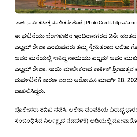
ಸಾಕು ನಾಯಿ ಕಡಿತಕ್ಕೆ ಮಾಲೀಕರೇ ಹೊಣೆ | Photo Credit: https://co
ಈ ಘಟನೆಯು ಬೆಂಗಳೂರಿನ ಇಂದಿರಾನಗರದ 2ನೇ ಹಂತದ ಅಪಾರ
ಎಲ್ಹಮ್ ರೇಜಾ ಎಂಬುವವರು ತಮ್ಮ ಸ್ನೇಹಿತರಾದ ಲಲಿತಾ ಗೋಪ
ಅವರ ಮನೆಯಲ್ಲಿ ಸಾಕಿದ್ದ ನಾಯಿಯು ಎಲ್ಹಮ್ ಅವರ ಮುಖಕ್ಕೆ
ಎಲ್ಹಮ್ ರೇಜಾ, ನಾಯಿ ಮಾಲೀಕರಾದ ಕಾರ್ತಿಕ್ ಶ್ರೀವಾತ್ಸವ
ದುರ್ಘಟನೆಗೆ ಕಾರಣ ಎಂದು ಆರೋಪಿಸಿ ಮಾರ್ಚ್ 28, 20
ದಾಖಲಿಸಿದ್ದರು.
ಪೊಲೀಸರು ತನಿಖೆ ನಡೆಸಿ, ಲಲಿತಾ ದಂಪತಿಯ ವಿರುದ್ಧ ಭಾರತ
ಸಂಬಂಧಿಸಿದ ನಿರ್ಲಕ್ಷ್ಯದ ನಡವಳಿಕೆ) ಅಡಿಯಲ್ಲಿ ದೋಷಾರೋಪ