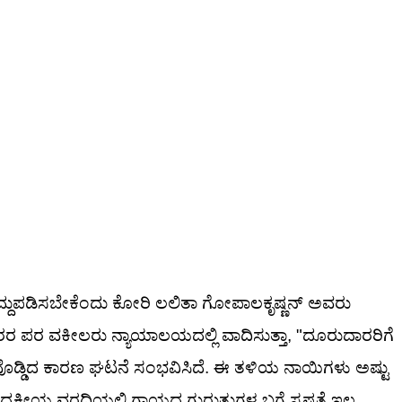
 ರದ್ದುಪಡಿಸಬೇಕೆಂದು ಕೋರಿ ಲಲಿತಾ ಗೋಪಾಲಕೃಷ್ಣನ್ ಅವರು
ಜಿದಾರರ ಪರ ವಕೀಲರು ನ್ಯಾಯಾಲಯದಲ್ಲಿ ವಾದಿಸುತ್ತಾ, "ದೂರುದಾರರಿಗೆ
ೊಡ್ಡಿದ ಕಾರಣ ಘಟನೆ ಸಂಭವಿಸಿದೆ. ಈ ತಳಿಯ ನಾಯಿಗಳು ಅಷ್ಟು
ಕೀಯ ವರದಿಯಲ್ಲಿ ಗಾಯದ ಗುರುತುಗಳ ಬಗ್ಗೆ ಸ್ಪಷ್ಟತೆ ಇಲ್ಲ.