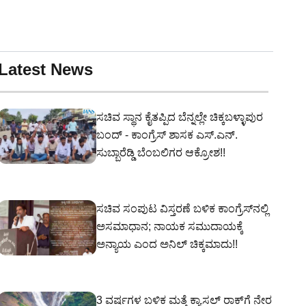
Latest News
ಸಚಿವ ಸ್ಥಾನ ಕೈತಪ್ಪಿದ ಬೆನ್ನಲ್ಲೇ ಚಿಕ್ಕಬಳ್ಳಾಪುರ
ಬಂದ್ - ಕಾಂಗ್ರೆಸ್ ಶಾಸಕ ಎಸ್‌.ಎನ್‌.
ಸುಬ್ಬಾರೆಡ್ಡಿ ಬೆಂಬಲಿಗರ ಆಕ್ರೋಶ!!
ಸಚಿವ ಸಂಪುಟ ವಿಸ್ತರಣೆ ಬಳಿಕ ಕಾಂಗ್ರೆಸ್‌ನಲ್ಲಿ
ಅಸಮಾಧಾನ; ನಾಯಕ ಸಮುದಾಯಕ್ಕೆ
ಅನ್ಯಾಯ ಎಂದ ಅನಿಲ್ ಚಿಕ್ಕಮಾದು!!
3 ವರ್ಷಗಳ ಬಳಿಕ ಮತ್ತೆ ಕ್ಯಾಸಲ್ ರಾಕ್‌ಗೆ ನೇರ