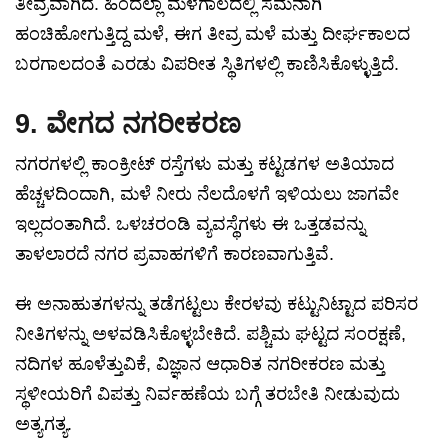
ತೀವ್ರವಾಗಿದೆ. ಹಿಂದೆಲ್ಲಾ ಮಳೆಗಾಲದಲ್ಲಿ ಸಮನಾಗಿ
ಹಂಚಿಹೋಗುತ್ತಿದ್ದ ಮಳೆ, ಈಗ ತೀವ್ರ ಮಳೆ ಮತ್ತು ದೀರ್ಘಕಾಲದ
ಬರಗಾಲದಂತೆ ಎರಡು ವಿಪರೀತ ಸ್ಥಿತಿಗಳಲ್ಲಿ ಕಾಣಿಸಿಕೊಳ್ಳುತ್ತಿದೆ.
9. ವೇಗದ ನಗರೀಕರಣ
ನಗರಗಳಲ್ಲಿ ಕಾಂಕ್ರೀಟ್ ರಸ್ತೆಗಳು ಮತ್ತು ಕಟ್ಟಡಗಳ ಅತಿಯಾದ
ಹೆಚ್ಚಳದಿಂದಾಗಿ, ಮಳೆ ನೀರು ನೆಲದೊಳಗೆ ಇಳಿಯಲು ಜಾಗವೇ
ಇಲ್ಲದಂತಾಗಿದೆ. ಒಳಚರಂಡಿ ವ್ಯವಸ್ಥೆಗಳು ಈ ಒತ್ತಡವನ್ನು
ತಾಳಲಾರದೆ ನಗರ ಪ್ರವಾಹಗಳಿಗೆ ಕಾರಣವಾಗುತ್ತಿವೆ.
ಈ ಅನಾಹುತಗಳನ್ನು ತಡೆಗಟ್ಟಲು ಕೇರಳವು ಕಟ್ಟುನಿಟ್ಟಾದ ಪರಿಸರ
ನೀತಿಗಳನ್ನು ಅಳವಡಿಸಿಕೊಳ್ಳಬೇಕಿದೆ. ಪಶ್ಚಿಮ ಘಟ್ಟದ ಸಂರಕ್ಷಣೆ,
ನದಿಗಳ ಹೂಳೆತ್ತುವಿಕೆ, ವಿಜ್ಞಾನ ಆಧಾರಿತ ನಗರೀಕರಣ ಮತ್ತು
ಸ್ಥಳೀಯರಿಗೆ ವಿಪತ್ತು ನಿರ್ವಹಣೆಯ ಬಗ್ಗೆ ತರಬೇತಿ ನೀಡುವುದು
ಅತ್ಯಗತ್ಯ.