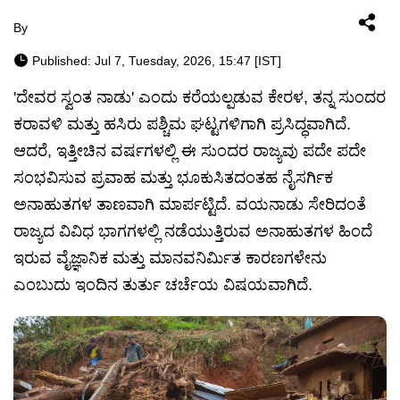
By
Published: Jul 7, Tuesday, 2026, 15:47 [IST]
'ದೇವರ ಸ್ವಂತ ನಾಡು' ಎಂದು ಕರೆಯಲ್ಪಡುವ ಕೇರಳ, ತನ್ನ ಸುಂದರ
ಕರಾವಳಿ ಮತ್ತು ಹಸಿರು ಪಶ್ಚಿಮ ಘಟ್ಟಗಳಿಗಾಗಿ ಪ್ರಸಿದ್ಧವಾಗಿದೆ.
ಆದರೆ, ಇತ್ತೀಚಿನ ವರ್ಷಗಳಲ್ಲಿ ಈ ಸುಂದರ ರಾಜ್ಯವು ಪದೇ ಪದೇ
ಸಂಭವಿಸುವ ಪ್ರವಾಹ ಮತ್ತು ಭೂಕುಸಿತದಂತಹ ನೈಸರ್ಗಿಕ
ಅನಾಹುತಗಳ ತಾಣವಾಗಿ ಮಾರ್ಪಟ್ಟಿದೆ. ವಯನಾಡು ಸೇರಿದಂತೆ
ರಾಜ್ಯದ ವಿವಿಧ ಭಾಗಗಳಲ್ಲಿ ನಡೆಯುತ್ತಿರುವ ಅನಾಹುತಗಳ ಹಿಂದೆ
ಇರುವ ವೈಜ್ಞಾನಿಕ ಮತ್ತು ಮಾನವನಿರ್ಮಿತ ಕಾರಣಗಳೇನು
ಎಂಬುದು ಇಂದಿನ ತುರ್ತು ಚರ್ಚೆಯ ವಿಷಯವಾಗಿದೆ.