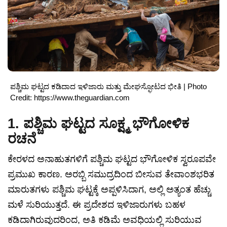
ಪಶ್ಚಿಮ ಘಟ್ಟದ ಕಡಿದಾದ ಇಳಿಜಾರು ಮತ್ತು ಮೇಘಸ್ಫೋಟದ ಭೀತಿ | Photo
Credit: https://www.theguardian.com
1. ಪಶ್ಚಿಮ ಘಟ್ಟದ ಸೂಕ್ಷ್ಮ ಭೌಗೋಳಿಕ
ರಚನೆ
ಕೇರಳದ ಅನಾಹುತಗಳಿಗೆ ಪಶ್ಚಿಮ ಘಟ್ಟದ ಭೌಗೋಳಿಕ ಸ್ವರೂಪವೇ
ಪ್ರಮುಖ ಕಾರಣ. ಅರಬ್ಬಿ ಸಮುದ್ರದಿಂದ ಬೀಸುವ ತೇವಾಂಶಭರಿತ
ಮಾರುತಗಳು ಪಶ್ಚಿಮ ಘಟ್ಟಕ್ಕೆ ಅಪ್ಪಳಿಸಿದಾಗ, ಅಲ್ಲಿ ಅತ್ಯಂತ ಹೆಚ್ಚು
ಮಳೆ ಸುರಿಯುತ್ತದೆ. ಈ ಪ್ರದೇಶದ ಇಳಿಜಾರುಗಳು ಬಹಳ
ಕಡಿದಾಗಿರುವುದರಿಂದ, ಅತಿ ಕಡಿಮೆ ಅವಧಿಯಲ್ಲಿ ಸುರಿಯುವ