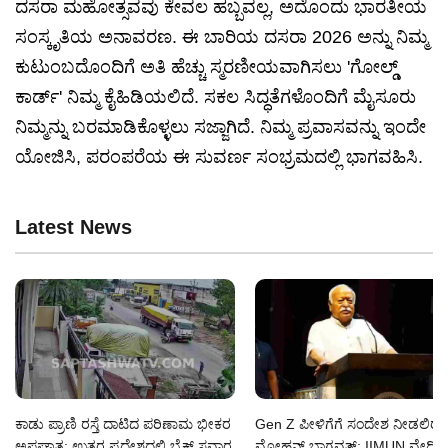
ದಸರಾ ಮಹೋತ್ಸವವು ಕೇವಲ ಹಬ್ಬವಲ್ಲ, ಅದೊಂದು ಭಾರತೀಯ
ಸಂಸ್ಕೃತಿಯ ಅನಾವರಣ. ಈ ಬಾರಿಯ ದಸರಾ 2026 ಅನ್ನು ನಿಮ್ಮ
ಕುಟುಂಬದೊಂದಿಗೆ ಅತಿ ಹೆಚ್ಚು ಸ್ಮರಣೀಯವಾಗಿಸಲು 'ಗೋಲ್ಡ್
ಕಾರ್ಡ್' ನಿಮ್ಮ ಕೈಹಿಡಿಯಲಿದೆ. ಸಕಲ ಸಿದ್ಧತೆಗಳೊಂದಿಗೆ ಮೈಸೂರು
ನಿಮ್ಮನ್ನು ಬರಮಾಡಿಕೊಳ್ಳಲು ಸಜ್ಜಾಗಿದೆ. ನಿಮ್ಮ ಪ್ರವಾಸವನ್ನು ಇಂದೇ
ಯೋಜಿಸಿ, ಪರಂಪರೆಯ ಈ ಸುವರ್ಣ ಸಂಭ್ರಮದಲ್ಲಿ ಭಾಗವಹಿಸಿ.
Latest News
ಕಾಡು ಪ್ರಾಣಿ ರಸ್ತೆ ದಾಟಿದ ಪರಿಣಾಮ ಭೀಕರ
Gen Z ಪೀಳಿಗೆಗೆ ಸಂದೇಶ ನೀಡಲಿರ
ಅಪಘಾತ; ಉತ್ತರ ಪ್ರದೇಶದಲ್ಲಿ ಬೈಕ್ ಸವಾರ
ಮೋಹನ್ ಭಾಗವತ್; IIMUN ವೇದಿಕೆಯ