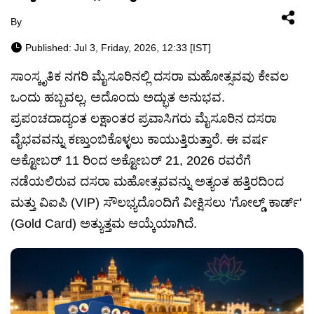
By
Published: Jul 3, Friday, 2026, 12:33 [IST]
ಸಾಂಸ್ಕೃತಿಕ ನಗರಿ ಮೈಸೂರಿನಲ್ಲಿ ದಸರಾ ಮಹೋತ್ಸವವು ಕೇವಲ
ಒಂದು ಹಬ್ಬವಲ್ಲ, ಅದೊಂದು ಅದ್ಭುತ ಅನುಭವ.
ಪ್ರಪಂಚದಾದ್ಯಂತ ಲಕ್ಷಾಂತರ ಪ್ರವಾಸಿಗರು ಮೈಸೂರಿನ ದಸರಾ
ವೈಭವವನ್ನು ಕಣ್ತುಂಬಿಕೊಳ್ಳಲು ಕಾಯುತ್ತಿರುತ್ತಾರೆ. ಈ ವರ್ಷ
ಅಕ್ಟೋಬರ್ 11 ರಿಂದ ಅಕ್ಟೋಬರ್ 21, 2026 ರವರೆಗೆ
ನಡೆಯಲಿರುವ ದಸರಾ ಮಹೋತ್ಸವವನ್ನು ಅತ್ಯಂತ ಹತ್ತಿರದಿಂದ
ಮತ್ತು ವಿಐಪಿ (VIP) ಸೌಲಭ್ಯದೊಂದಿಗೆ ವೀಕ್ಷಿಸಲು 'ಗೋಲ್ಡ್ ಕಾರ್ಡ್'
(Gold Card) ಅತ್ಯುತ್ತಮ ಆಯ್ಕೆಯಾಗಿದೆ.