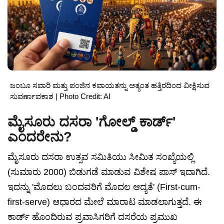
ಜಂಬೂ ಸವಾರಿ ಮತ್ತು ಪಂಜಿನ ಕವಾಯತನ್ನು ಅತ್ಯಂತ ಹತ್ತಿರದಿಂದ ವೀಕ್ಷಿಸುವ
ಸುವರ್ಣಾವಕಾಶ | Photo Credit: AI
ಮೈಸೂರು ದಸರಾ 'ಗೋಲ್ಡ್ ಕಾರ್ಡ್'
ಎಂದರೇನು?
ಮೈಸೂರು ದಸರಾ ಉತ್ಸವ ಸಮಿತಿಯು ಸೀಮಿತ ಸಂಖ್ಯೆಯಲ್ಲಿ
(ಸುಮಾರು 2000) ಬಿಡುಗಡೆ ಮಾಡುವ ವಿಶೇಷ ಪಾಸ್ ಇದಾಗಿದೆ.
ಇದನ್ನು 'ಮೊದಲು ಬಂದವರಿಗೆ ಮೊದಲ ಆದ್ಯತೆ' (First-cum-
first-serve) ಆಧಾರದ ಮೇಲೆ ಮಾರಾಟ ಮಾಡಲಾಗುತ್ತದೆ. ಈ
ಕಾರ್ಡ್ ಹೊಂದಿರುವ ಪ್ರವಾಸಿಗರಿಗೆ ದಸರೆಯ ಪ್ರಮುಖ