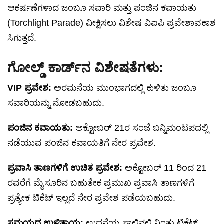
ಆಕರ್ಷಣೆಗಳಾದ ಜಂಬೂ ಸವಾರಿ ಮತ್ತು ಪಂಜಿನ ಕವಾಯತು
(Torchlight Parade) ವೀಕ್ಷಿಸಲು ವಿಶೇಷ ವಿಐಪಿ ಪ್ರವೇಶಾವಕಾಶ
ಸಿಗುತ್ತದೆ.
ಗೋಲ್ಡ್ ಕಾರ್ಡ್‌ನ ವಿಶೇಷತೆಗಳು:
VIP ಪ್ರವೇಶ:
ಅರಮನೆಯ ಮುಂಭಾಗದಲ್ಲಿ ಕುಳಿತು ಜಂಬೂ
ಸವಾರಿಯನ್ನು ನೋಡಬಹುದು.
ಪಂಜಿನ ಕವಾಯತು:
ಅಕ್ಟೋಬರ್ 21ರ ಸಂಜೆ ಬನ್ನಿಮಂಟಪದಲ್ಲಿ
ನಡೆಯುವ ಪಂಜಿನ ಕವಾಯತಿಗೆ ನೇರ ಪ್ರವೇಶ.
ಪ್ರವಾಸಿ ತಾಣಗಳಿಗೆ ಉಚಿತ ಪ್ರವೇಶ:
ಅಕ್ಟೋಬರ್ 11 ರಿಂದ 21
ರವರೆಗೆ ಮೈಸೂರಿನ ಬಹುತೇಕ ಪ್ರಮುಖ ಪ್ರವಾಸಿ ತಾಣಗಳಿಗೆ
ಪ್ರತ್ಯೇಕ ಟಿಕೆಟ್ ಇಲ್ಲದೆ ನೇರ ಪ್ರವೇಶ ಪಡೆಯಬಹುದು.
ಸಮಯದ ಉಳಿತಾಯ:
ಉದ್ದನೆಯ ಸಾಲಿನಲ್ಲಿ ನಿಂತು ಟಿಕೆಟ್