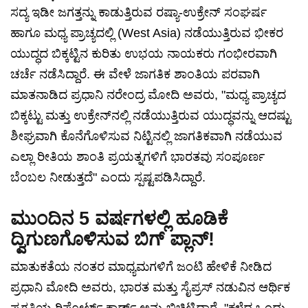
ಸದ್ಯ ಇಡೀ ಜಗತ್ತನ್ನು ಕಾಡುತ್ತಿರುವ ರಷ್ಯಾ-ಉಕ್ರೇನ್ ಸಂಘರ್ಷ
ಹಾಗೂ ಮಧ್ಯ ಪ್ರಾಚ್ಯದಲ್ಲಿ (West Asia) ನಡೆಯುತ್ತಿರುವ ಭೀಕರ
ಯುದ್ಧದ ಬಿಕ್ಕಟ್ಟಿನ ಕುರಿತು ಉಭಯ ನಾಯಕರು ಗಂಭೀರವಾಗಿ
ಚರ್ಚೆ ನಡೆಸಿದ್ದಾರೆ. ಈ ವೇಳೆ ಜಾಗತಿಕ ಶಾಂತಿಯ ಪರವಾಗಿ
ಮಾತನಾಡಿದ ಪ್ರಧಾನಿ ನರೇಂದ್ರ ಮೋದಿ ಅವರು, "ಮಧ್ಯ ಪ್ರಾಚ್ಯದ
ಬಿಕ್ಕಟ್ಟು ಮತ್ತು ಉಕ್ರೇನ್‌ನಲ್ಲಿ ನಡೆಯುತ್ತಿರುವ ಯುದ್ಧವನ್ನು ಆದಷ್ಟು
ಶೀಘ್ರವಾಗಿ ಕೊನೆಗೊಳಿಸುವ ನಿಟ್ಟಿನಲ್ಲಿ ಜಾಗತಿಕವಾಗಿ ನಡೆಯುವ
ಎಲ್ಲಾ ರೀತಿಯ ಶಾಂತಿ ಪ್ರಯತ್ನಗಳಿಗೆ ಭಾರತವು ಸಂಪೂರ್ಣ
ಬೆಂಬಲ ನೀಡುತ್ತದೆ" ಎಂದು ಸ್ಪಷ್ಟಪಡಿಸಿದ್ದಾರೆ.
ಮುಂದಿನ 5 ವರ್ಷಗಳಲ್ಲಿ ಹೂಡಿಕೆ
ದ್ವಿಗುಣಗೊಳಿಸುವ ಬಿಗ್ ಪ್ಲಾನ್!
ಮಾತುಕತೆಯ ನಂತರ ಮಾಧ್ಯಮಗಳಿಗೆ ಜಂಟಿ ಹೇಳಿಕೆ ನೀಡಿದ
ಪ್ರಧಾನಿ ಮೋದಿ ಅವರು, ಭಾರತ ಮತ್ತು ಸೈಪ್ರಸ್ ನಡುವಿನ ಆರ್ಥಿಕ