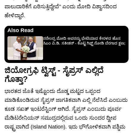
ಪಾಲುದಾರಿಕೆಗೆ ಏರಿಸುತ್ತಿದ್ದೇವೆ" ಎಂದು ಮೋದಿ ವಿಶ್ವಾಸದಿಂದ
ಹೇಳಿದ್ದಾರೆ.
Also Read
ನರೇಂದ್ರ ಮೋದಿ ಅವರನ್ನು ಭೇಟಿಯಾದ ಕೇರಳದ ಹೊಸ
ಸಿಎಂ ವಿ.ಡಿ. ಸತೀಶನ್ - ಕೊಟ್ಟ ಗಿಫ್ಟ್ ನೋಡಿ ಬೆರಗಾದ ಕ್ಷಣ;
ಜಿಯೋಗ್ರಫಿ ಟ್ವಿಸ್ಟ್ - ಸೈಪ್ರಸ್ ಎಲ್ಲಿದೆ
ಗೊತ್ತಾ?
ಭಾರತದ ಜೊತೆ ಇಷ್ಟೊಂದು ದೊಡ್ಡ ಮಟ್ಟದ ಒಪ್ಪಂದ
ಮಾಡಿಕೊಂಡಿರುವ ಸೈಪ್ರಸ್ ಜಾಗತಿಕವಾಗಿ ಎಲ್ಲಿ ನೆಲೆಸಿದೆ ಎಂಬುದು
ಕೂಡ ಸಖತ್ ಇಂಟರೆಸ್ಟಿಂಗ್ ಆಗಿದೆ. ಸೈಪ್ರಸ್ ಎಂಬುದು ಪೂರ್ವ
ಮೆಡಿಟರೇನಿಯನ್ ಸಮುದ್ರದಲ್ಲಿರುವ ಒಂದು ಸುಂದರ ದ್ವೀಪ
ರಾಷ್ಟ್ರವಾಗಿದೆ (Island Nation). ಇದು ಭೌಗೋಳಿಕವಾಗಿ ಪಶ್ಚಿಮ