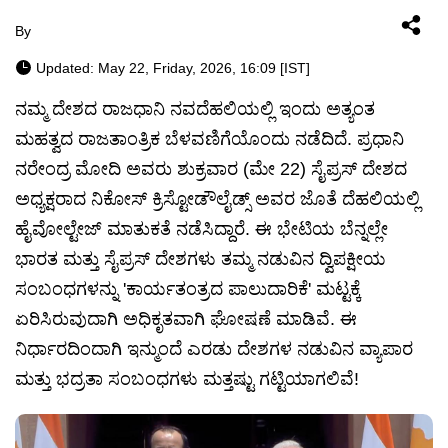
By
Updated: May 22, Friday, 2026, 16:09 [IST]
ನಮ್ಮ ದೇಶದ ರಾಜಧಾನಿ ನವದೆಹಲಿಯಲ್ಲಿ ಇಂದು ಅತ್ಯಂತ
ಮಹತ್ವದ ರಾಜತಾಂತ್ರಿಕ ಬೆಳವಣಿಗೆಯೊಂದು ನಡೆದಿದೆ. ಪ್ರಧಾನಿ
ನರೇಂದ್ರ ಮೋದಿ ಅವರು ಶುಕ್ರವಾರ (ಮೇ 22) ಸೈಪ್ರಸ್ ದೇಶದ
ಅಧ್ಯಕ್ಷರಾದ ನಿಕೋಸ್ ಕ್ರಿಸ್ಟೋಡೌಲೈಡ್ಸ್ ಅವರ ಜೊತೆ ದೆಹಲಿಯಲ್ಲಿ
ಹೈವೋಲ್ಟೇಜ್ ಮಾತುಕತೆ ನಡೆಸಿದ್ದಾರೆ. ಈ ಭೇಟಿಯ ಬೆನ್ನಲ್ಲೇ
ಭಾರತ ಮತ್ತು ಸೈಪ್ರಸ್ ದೇಶಗಳು ತಮ್ಮ ನಡುವಿನ ದ್ವಿಪಕ್ಷೀಯ
ಸಂಬಂಧಗಳನ್ನು 'ಕಾರ್ಯತಂತ್ರದ ಪಾಲುದಾರಿಕೆ' ಮಟ್ಟಕ್ಕೆ
ಏರಿಸಿರುವುದಾಗಿ ಅಧಿಕೃತವಾಗಿ ಘೋಷಣೆ ಮಾಡಿವೆ. ಈ
ನಿರ್ಧಾರದಿಂದಾಗಿ ಇನ್ಮುಂದೆ ಎರಡು ದೇಶಗಳ ನಡುವಿನ ವ್ಯಾಪಾರ
ಮತ್ತು ಭದ್ರತಾ ಸಂಬಂಧಗಳು ಮತ್ತಷ್ಟು ಗಟ್ಟಿಯಾಗಲಿವೆ!