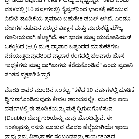
ಪ್ರಗತಿಯ ರಿಪೋರ್ಟ್ ಕಾರ್ಡ್ ಅನ್ನು ಬಿಚ್ಚಿಟ್ಟಿದ್ದಾರೆ. "ಕಳೆದ ಒಂದು
ದಶಕದಲ್ಲಿ (10 ವರ್ಷಗಳಲ್ಲಿ) ಸೈಪ್ರಸ್‌ನಿಂದ ಭಾರತಕ್ಕೆ ಹರಿಯುವ
ವಿದೇಶಿ ಹೂಡಿಕೆಯ ಪ್ರಮಾಣ ಬಹುತೇಕ ಡಬಲ್ ಆಗಿದೆ. ಎರಡೂ
ದೇಶಗಳ ನಡುವಿನ ಪರಸ್ಪರ ವಿಶ್ವಾಸ ಮತ್ತು ಮಾರುಕಟ್ಟೆ ಮೌಲ್ಯ
ಗಣನೀಯವಾಗಿ ಹೆಚ್ಚಾಗಿದೆ. ಈಗ ಭಾರತ ಮತ್ತು ಯುರೋಪಿಯನ್
ಒಕ್ಕೂಟದ (EU) ಮುಕ್ತ ವ್ಯಾಪಾರ ಒಪ್ಪಂದದ ಮಾತುಕತೆಗಳು
ನಡೆಯುತ್ತಿರುವುದರಿಂದ ವ್ಯಾಪಾರ ರಂಗದಲ್ಲಿ ಹಲವಾರು ಹೊಸ
ಸಾಧ್ಯತೆಗಳು ಮತ್ತು ಬಾಗಿಲುಗಳು ತೆರೆದುಕೊಂಡಿವೆ" ಎಂದು ಪ್ರಧಾನಿ
ಸಂತಸ ವ್ಯಕ್ತಪಡಿಸಿದ್ದಾರೆ.
ಮೋದಿ ಅವರ ಮುಂದಿನ ಸಂಕಲ್ಪ: "ಕಳೆದ 10 ವರ್ಷಗಳಲ್ಲಿ ಹೂಡಿಕೆ
ದ್ವಿಗುಣಗೊಂಡಿರುವುದು ಕೇವಲ ಆರಂಭವಷ್ಟೇ. ಮುಂದಿನ ಐದು
ವರ್ಷಗಳಲ್ಲಿ ಈ ಹೂಡಿಕೆಯನ್ನು ಮತ್ತೆ ದ್ವಿಗುಣಗೊಳಿಸುವ
(Double) ದೊಡ್ಡ ಗುರಿಯನ್ನು ನಾವು ಹೊಂದಿದ್ದೇವೆ. ಈ
ಸಂಕಲ್ಪವನ್ನು ನನಸು ಮಾಡುವ ಮೊದಲ ಹೆಜ್ಜೆಯಾಗಿಯೇ ಇಂದು
ನಾವು ನಮ್ಮ ವಿಶ್ವಾಸಾರ್ಹ ಸಂಬಂಧವನ್ನು ಕಾರ್ಯತಂತ್ರದ