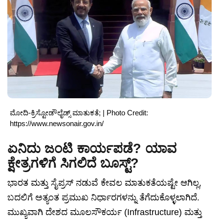
ಮೋದಿ-ಕ್ರಿಸ್ಟೋಡೌಲೈಡ್ಸ್ ಮಾತುಕತೆ; | Photo Credit:
https://www.newsonair.gov.in/
ಏನಿದು ಜಂಟಿ ಕಾರ್ಯಪಡೆ? ಯಾವ
ಕ್ಷೇತ್ರಗಳಿಗೆ ಸಿಗಲಿದೆ ಬೂಸ್ಟ್?
ಭಾರತ ಮತ್ತು ಸೈಪ್ರಸ್ ನಡುವೆ ಕೇವಲ ಮಾತುಕತೆಯಷ್ಟೇ ಆಗಿಲ್ಲ,
ಬದಲಿಗೆ ಅತ್ಯಂತ ಪ್ರಮುಖ ನಿರ್ಧಾರಗಳನ್ನು ತೆಗೆದುಕೊಳ್ಳಲಾಗಿದೆ.
ಮುಖ್ಯವಾಗಿ ದೇಶದ ಮೂಲಸೌಕರ್ಯ (Infrastructure) ಮತ್ತು