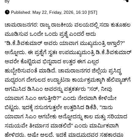
By
Published: May 22, Friday, 2026, 16:10 [IST]
ಚಾಮರಾಜನಗರ: ರಾಜ್ಯ ರಾಜಕೀಯ ವಲಯದಲ್ಲಿ ಸದಾ ಕುತೂಹಲ
ಮೂಡಿಸುವ ಒಂದೇ ಒಂದು ಪ್ರಶ್ನೆ ಎಂದರೆ ಅದು
"ಡಿ.ಕೆ.ಶಿವಕುಮಾರ್ ಅವರು ಯಾವಾಗ ಮುಖ್ಯಮಂತ್ರಿ ಆಗ್ತಾರೆ?"
ಅನ್ನೋದು. ಈ ಪ್ರಶ್ನೆಗೆ ಸ್ವತಃ ಉಪಮುಖ್ಯಮಂತ್ರಿ ಡಿ.ಕೆ.ಶಿವಕುಮಾರ್
ಅವರೇ ಕೊಟ್ಟಿರುವ ಭಿನ್ನವಾದ ಉತ್ತರ ಈಗ ಎಲ್ಲರ
ಹುಬ್ಬೇರಿಸುವಂತೆ ಮಾಡಿದೆ. ಚಾಮರಾಜನಗರ ಜಿಲ್ಲೆಯ ಪ್ರಸಿದ್ಧ
ಮಧ್ಯರಂಗ ದೇಗುಲದ ಉದ್ಘಾಟನಾ ಕಾರ್ಯಕ್ರಮಕ್ಕಾಗಿ ಹೆಲಿಪ್ಯಾಡ್‌ಗೆ
ಆಗಮಿಸಿದ ಡಿಸಿಎಂ ಅವರನ್ನು ಪತ್ರಕರ್ತರು "ಸರ್, ನೀವು
ಯಾವಾಗ ಸಿಎಂ ಆಗುತ್ತೀರಿ?" ಎಂದು ನೇರವಾಗಿ ಕೇಳಿಯೇ
ಬಿಟ್ಟರು. ಇದಕ್ಕೆ ನಸುನಗುತ್ತಲೇ ಉತ್ತರಿಸಿದ ಡಿಕೆಶಿ, "ನಾನು
ಯಾವಾಗ ಸಿಎಂ ಆಗಬೇಕು ಅನ್ನೋದನ್ನು ಕಾಲ ಮತ್ತು ಸರಿಯಾದ
ಸಮಯವೇ ತೀರ್ಮಾನ ಮಾಡಲಿದೆ" ಎಂದು ಮಾರ್ಮಿಕವಾಗಿ
ಹೇಳಿದರು. ಅಷ್ಟೇ ಅಲ್ಲದೆ, ಇದಕ್ಕೆ ಮಾಧ್ಯಮದವರ ಸಹಕಾರವೂ