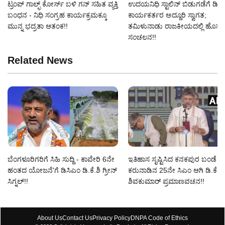
ಟ್ರಂಪ್ ಗಾಲ್ಫ್ ಕೋರ್ಸ್ ಬಳಿ ಗನ್‌ ಸಹಿತ ವ್ಯಕ್ತಿ
ಉದಯನಿಧಿ ಸ್ಟಾಲಿನ್ ಬಿಡುಗಡೆಗೆ ಡಿಎ
ಬಂಧನ - ನಿಧಿ ಸಂಗ್ರಹ ಕಾರ್ಯಕ್ರಮಕ್ಕೂ
ಕಾರ್ಯಕರ್ತರ ಅದ್ದೂರಿ ಸ್ವಾಗತ;
ಮುನ್ನ ಭದ್ರತಾ ಆತಂಕ!!
ತಮಿಳುನಾಡು ರಾಜಕೀಯದಲ್ಲಿ ಹೊಸ
ಸಂಚಲನ!!
Related News
ಬೆಂಗಳೂರಿಗರಿಗೆ ಸಿಹಿ ಸುದ್ದಿ - ಕಾವೇರಿ 6ನೇ
ಇತಿಹಾಸ ಸೃಷ್ಟಿಸಿದ ಕನಕಪುರ ಬಂಡೆ -
ಹಂತದ ಯೋಜನೆ'ಗೆ ಡಿಸಿಎಂ ಡಿ.ಕೆ.ಶಿ ಗ್ರೀನ್
ಕರುನಾಡಿನ 25ನೇ ಸಿಎಂ ಆಗಿ ಡಿ.ಕೆ.
ಸಿಗ್ನಲ್!!
ಶಿವಕುಮಾರ್ ಪ್ರಮಾಣವಚನ!!
About Us
Contact Us
Privacy Policy
DNPA Code of Ethics