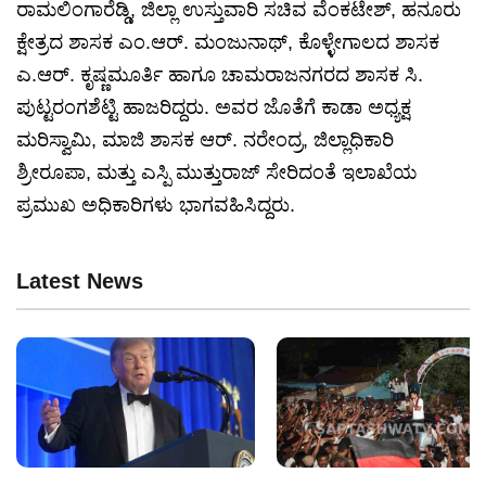
ರಾಮಲಿಂಗಾರೆಡ್ಡಿ, ಜಿಲ್ಲಾ ಉಸ್ತುವಾರಿ ಸಚಿವ ವೆಂಕಟೇಶ್, ಹನೂರು
ಕ್ಷೇತ್ರದ ಶಾಸಕ ಎಂ.ಆರ್‌. ಮಂಜುನಾಥ್, ಕೊಳ್ಳೇಗಾಲದ ಶಾಸಕ
ಎ.ಆರ್‌. ಕೃಷ್ಣಮೂರ್ತಿ ಹಾಗೂ ಚಾಮರಾಜನಗರದ ಶಾಸಕ ಸಿ.
ಪುಟ್ಟರಂಗಶೆಟ್ಟಿ ಹಾಜರಿದ್ದರು. ಅವರ ಜೊತೆಗೆ ಕಾಡಾ ಅಧ್ಯಕ್ಷ
ಮರಿಸ್ವಾಮಿ, ಮಾಜಿ ಶಾಸಕ ಆರ್‌. ನರೇಂದ್ರ, ಜಿಲ್ಲಾಧಿಕಾರಿ
ಶ್ರೀರೂಪಾ, ಮತ್ತು ಎಸ್ಪಿ ಮುತ್ತುರಾಜ್ ಸೇರಿದಂತೆ ಇಲಾಖೆಯ
ಪ್ರಮುಖ ಅಧಿಕಾರಿಗಳು ಭಾಗವಹಿಸಿದ್ದರು.
Latest News