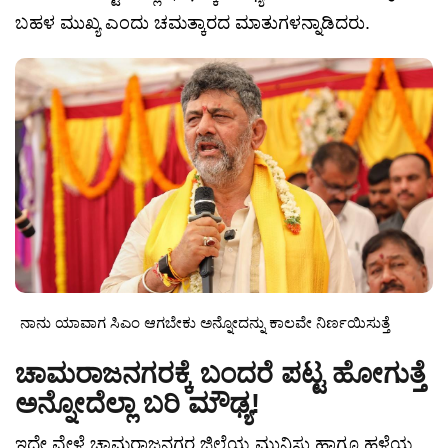
ಬಹಳ ಮುಖ್ಯ ಎಂದು ಚಮತ್ಕಾರದ ಮಾತುಗಳನ್ನಾಡಿದರು.
ನಾನು ಯಾವಾಗ ಸಿಎಂ ಆಗಬೇಕು ಅನ್ನೋದನ್ನು ಕಾಲವೇ ನಿರ್ಣಯಿಸುತ್ತೆ
ಚಾಮರಾಜನಗರಕ್ಕೆ ಬಂದರೆ ಪಟ್ಟ ಹೋಗುತ್ತೆ
ಅನ್ನೋದೆಲ್ಲಾ ಬರಿ ಮೌಢ್ಯ!
ಇದೇ ವೇಳೆ ಚಾಮರಾಜನಗರ ಜಿಲ್ಲೆಯ ಮುನಿಸು ಹಾಗೂ ಹಳೆಯ