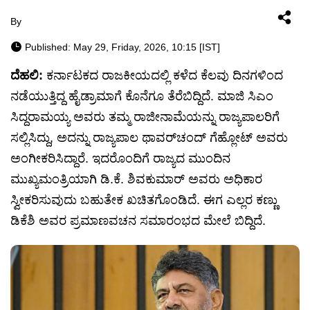
By
Published: May 29, Friday, 2026, 10:15 [IST]
ದೆಹಲಿ:
ಕರ್ನಾಟಕದ ರಾಜಕೀಯದಲ್ಲಿ ಕಳೆದ ಕೆಲವು ದಿನಗಳಿಂದ
ನಡೆಯುತ್ತಿದ್ದ ಹೈಡ್ರಾಮಾಗೆ ಕೊನೆಗೂ ತೆರೆಬಿದ್ದಿದೆ. ಮಾಜಿ ಸಿಎಂ
ಸಿದ್ದರಾಮಯ್ಯ ಅವರು ತಮ್ಮ ರಾಜೀನಾಮೆಯನ್ನು ರಾಜ್ಯಪಾಲರಿಗೆ
ಸಲ್ಲಿಸಿದ್ದು, ಅದನ್ನು ರಾಜ್ಯಪಾಲ ಥಾವರ್‌ಚಂದ್ ಗೆಹ್ಲೋಟ್ ಅವರು
ಅಂಗೀಕರಿಸಿದ್ದಾರೆ. ಇದರೊಂದಿಗೆ ರಾಜ್ಯದ ಮುಂದಿನ
ಮುಖ್ಯಮಂತ್ರಿಯಾಗಿ ಡಿ.ಕೆ. ಶಿವಕುಮಾರ್ ಅವರು ಅಧಿಕಾರ
ಸ್ವೀಕರಿಸುವುದು ಬಹುತೇಕ ಖಚಿತಗೊಂಡಿದೆ. ಈಗ ಎಲ್ಲರ ಕಣ್ಣು
ಡಿಕೆಶಿ ಅವರ ಪ್ರಮಾಣವಚನ ಸಮಾರಂಭದ ಮೇಲೆ ಬಿದ್ದಿದೆ.