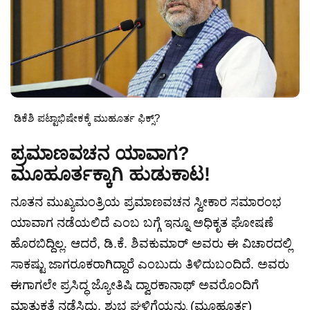
ಡಿಕೆಶಿ ಪಟ್ಟಾಭಿಷೇಕಕ್ಕೆ ಮುಹೂರ್ತ ಫಿಕ್ಸ್?
ಪ್ರಮಾಣವಚನ ಯಾವಾಗ?
ಮೂಹೂರ್ತಕ್ಕಾಗಿ ಹುಡುಕಾಟ!
ನೂತನ ಮುಖ್ಯಮಂತ್ರಿಯ ಪ್ರಮಾಣವಚನ ಸ್ವೀಕಾರ ಸಮಾರಂಭ
ಯಾವಾಗ ನಡೆಯಲಿದೆ ಎಂಬ ಬಗ್ಗೆ ಇನ್ನೂ ಅಧಿಕೃತ ಘೋಷಣೆ
ಹೊರಬಿದ್ದಿಲ್ಲ. ಆದರೆ, ಡಿ.ಕೆ. ಶಿವಕುಮಾರ್ ಅವರು ಈ ವಿಚಾರದಲ್ಲಿ
ಸಾಕಷ್ಟು ಜಾಗರೂಕರಾಗಿದ್ದಾರೆ ಎಂಬುದು ತಿಳಿದುಬಂದಿದೆ. ಅವರು
ಈಗಾಗಲೇ ಪ್ರಸಿದ್ಧ ಜ್ಯೋತಿಷಿ ದ್ವಾರಕಾನಾಥ್ ಅವರೊಂದಿಗೆ
ಮಾತುಕತೆ ನಡೆಸಿದ್ದು, ಶುಭ ಘಳಿಗೆಯನ್ನು (ಮೂಹೂರ್ತ)