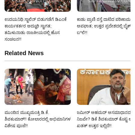
ಉದಯನಿಧಿ ಸ್ಟಾಲಿನ್ ಬಿಡುಗಡೆಗೆ ಡಿಎಂಕೆ
ಕಾಡು ಪ್ರಾಣಿ ರಸ್ತೆ ದಾಟಿದ ಪರಿಣಾಮ 
ಕಾರ್ಯಕರ್ತರ ಅದ್ದೂರಿ ಸ್ವಾಗತ;
ಅಪಘಾತ; ಉತ್ತರ ಪ್ರದೇಶದಲ್ಲಿ ಬೈಕ್ 
ತಮಿಳುನಾಡು ರಾಜಕೀಯದಲ್ಲಿ ಹೊಸ
ಬ*ಲಿ!!
ಸಂಚಲನ!!
Related News
ಮುಂದಿನ ಮುಖ್ಯಮಂತ್ರಿ ಡಿ.ಕೆ.
ಜಮೀರ್ ಅಹಮದ್ ಅಸಮಾಧಾನದ ಸುದ್
ಶಿವಕುಮಾರ್!! ಕೋಲಾರದಲ್ಲಿ ಅಭಿಮಾನಿಗಳ
ನಿಜವೇ? ಡಿಕೆ ಶಿವಕುಮಾರ್ ಕೊಟ್ಟ ಆ
ವಿಶೇಷ ಪೂಜೆ!!
ಖಡಕ್ ಉತ್ತರ ಇಲ್ಲಿದೆ!!