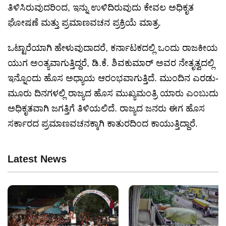
ತಿಳಿಸಿರುವುದರಿಂದ, ಇನ್ನು ಉಳಿದಿರುವುದು ಕೇವಲ ಅಧಿಕೃತ
ಘೋಷಣೆ ಮತ್ತು ಪ್ರಮಾಣವಚನ ಪ್ರಕ್ರಿಯೆ ಮಾತ್ರ.
ಒಟ್ಟಾರೆಯಾಗಿ ಹೇಳುವುದಾದರೆ, ಕರ್ನಾಟಕದಲ್ಲಿ ಒಂದು ರಾಜಕೀಯ
ಯುಗ ಅಂತ್ಯವಾಗುತ್ತಿದ್ದರೆ, ಡಿ.ಕೆ. ಶಿವಕುಮಾರ್ ಅವರ ನೇತೃತ್ವದಲ್ಲಿ
ಇನ್ನೊಂದು ಹೊಸ ಅಧ್ಯಾಯ ಆರಂಭವಾಗುತ್ತಿದೆ. ಮುಂದಿನ ಎರಡು-
ಮೂರು ದಿನಗಳಲ್ಲಿ ರಾಜ್ಯದ ಹೊಸ ಮುಖ್ಯಮಂತ್ರಿ ಯಾರು ಎಂಬುದು
ಅಧಿಕೃತವಾಗಿ ಜಗತ್ತಿಗೆ ತಿಳಿಯಲಿದೆ. ರಾಜ್ಯದ ಜನರು ಈಗ ಹೊಸ
ಸರ್ಕಾರದ ಪ್ರಮಾಣವಚನಕ್ಕಾಗಿ ಕಾತುರದಿಂದ ಕಾಯುತ್ತಿದ್ದಾರೆ.
Latest News