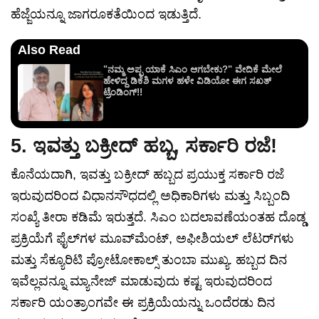
ಹೆಜ್ಜೆಯನ್ನೂ ಜಾಗರೂಕತೆಯಿಂದ ಇಡುತ್ತಿದೆ.
Also Read
"ನಮ್ಮ ಅಪ್ಪ ಯಾಕೆ ಸಿಎಂ ಆಗಬೇಕು?" ವೇದಿಕೆ ಮೇಲೆ
ಹೇಳಿದ್ದ ಡಿಕೆಶಿ ಮಗಳ ಹಳೇ ವಿಡಿಯೋ ಈಗ ಸಖತ್
ಟ್ರೆಂಡಿಂಗ್!!
5. ಇವತ್ತು ಬಕ್ರೀದ್ ಹಬ್ಬ, ಸರ್ಕಾರಿ ರಜೆ!
ಕೊನೆಯದಾಗಿ, ಇವತ್ತು ಬಕ್ರೀದ್ ಹಬ್ಬದ ಪ್ರಯುಕ್ತ ಸರ್ಕಾರಿ ರಜೆ
ಇರುವುದರಿಂದ ವಿಧಾನಸೌಧದಲ್ಲಿ ಅಧಿಕಾರಿಗಳು ಮತ್ತು ಸಿಬ್ಬಂದಿ
ಸಂಖ್ಯೆ ತೀರಾ ಕಡಿಮೆ ಇರುತ್ತದೆ. ಸಿಎಂ ಬದಲಾವಣೆಯಂತಹ ದೊಡ್ಡ
ಪ್ರಕ್ರಿಯೆಗೆ ಫೈಲ್‌ಗಳ ಮೂವ್‌ಮೆಂಟ್, ಅಫೀಶಿಯಲ್ ಲೆಟರ್‌ಗಳು
ಮತ್ತು ಸೆಕ್ಯೂರಿಟಿ ಪ್ರೋಟೋಕಾಲ್ಸ್ ತುಂಬಾ ಮುಖ್ಯ. ಹಬ್ಬದ ದಿನ
ಇವೆಲ್ಲವನ್ನೂ ಮ್ಯಾನೇಜ್ ಮಾಡುವುದು ಕಷ್ಟ ಇರುವುದರಿಂದ
ಸರ್ಕಾರಿ ಯಂತ್ರಾಂಗವೇ ಈ ಪ್ರಕ್ರಿಯೆಯನ್ನು ಒಂದೆರಡು ದಿನ