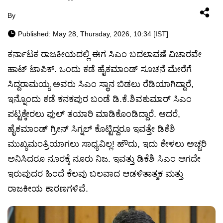
By
Published: May 28, Thursday, 2026, 10:34 [IST]
ಕರ್ನಾಟಕ ರಾಜಕೀಯದಲ್ಲಿ ಈಗ ಸಿಎಂ ಬದಲಾವಣೆ ವಿಚಾರವೇ
ಹಾಟ್ ಟಾಪಿಕ್. ಒಂದು ಕಡೆ ಹೈಕಮಾಂಡ್ ಸೂಚನೆ ಮೇರೆಗೆ
ಸಿದ್ದರಾಮಯ್ಯ ಅವರು ಸಿಎಂ ಸ್ಥಾನ ಬಿಡಲು ರೆಡಿಯಾಗಿದ್ದಾರೆ,
ಇನ್ನೊಂದು ಕಡೆ ಕನಕಪುರ ಬಂಡೆ ಡಿ.ಕೆ.ಶಿವಕುಮಾರ್ ಸಿಎಂ
ಪಟ್ಟಕ್ಕೇರಲು ಫುಲ್ ತಯಾರಿ ಮಾಡಿಕೊಂಡಿದ್ದಾರೆ. ಆದರೆ,
ಹೈಕಮಾಂಡ್ ಗ್ರೀನ್ ಸಿಗ್ನಲ್ ಕೊಟ್ಟಿದ್ದರೂ ಇವತ್ತೇ ಡಿಕೆಶಿ
ಮುಖ್ಯಮಂತ್ರಿಯಾಗಲು ಸಾಧ್ಯವಿಲ್ಲ! ಹೌದು, ಇದು ಕೇಳಲು ಅಚ್ಚರಿ
ಅನಿಸಿದರೂ ನೂರಕ್ಕೆ ನೂರು ನಿಜ. ಇವತ್ತು ಡಿಕೆಶಿ ಸಿಎಂ ಆಗದೇ
ಇರುವುದರ ಹಿಂದೆ ಕೆಲವು ಬಲವಾದ ಆಡಳಿತಾತ್ಮಕ ಮತ್ತು
ರಾಜಕೀಯ ಕಾರಣಗಳಿವೆ.