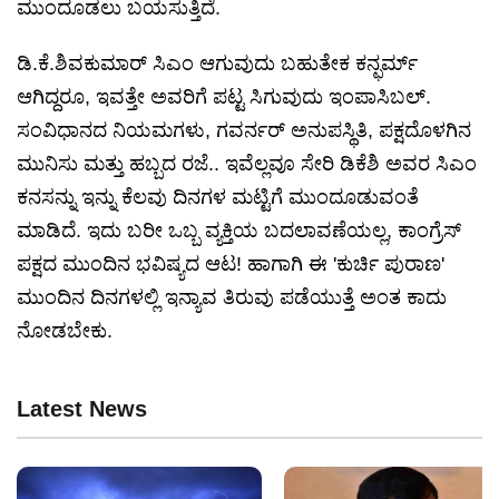
ಮುಂದೂಡಲು ಬಯಸುತ್ತಿದೆ.
ಡಿ.ಕೆ.ಶಿವಕುಮಾರ್ ಸಿಎಂ ಆಗುವುದು ಬಹುತೇಕ ಕನ್ಫರ್ಮ್
ಆಗಿದ್ದರೂ, ಇವತ್ತೇ ಅವರಿಗೆ ಪಟ್ಟ ಸಿಗುವುದು ಇಂಪಾಸಿಬಲ್.
ಸಂವಿಧಾನದ ನಿಯಮಗಳು, ಗವರ್ನರ್ ಅನುಪಸ್ಥಿತಿ, ಪಕ್ಷದೊಳಗಿನ
ಮುನಿಸು ಮತ್ತು ಹಬ್ಬದ ರಜೆ.. ಇವೆಲ್ಲವೂ ಸೇರಿ ಡಿಕೆಶಿ ಅವರ ಸಿಎಂ
ಕನಸನ್ನು ಇನ್ನು ಕೆಲವು ದಿನಗಳ ಮಟ್ಟಿಗೆ ಮುಂದೂಡುವಂತೆ
ಮಾಡಿದೆ. ಇದು ಬರೀ ಒಬ್ಬ ವ್ಯಕ್ತಿಯ ಬದಲಾವಣೆಯಲ್ಲ, ಕಾಂಗ್ರೆಸ್
ಪಕ್ಷದ ಮುಂದಿನ ಭವಿಷ್ಯದ ಆಟ! ಹಾಗಾಗಿ ಈ 'ಕುರ್ಚಿ ಪುರಾಣ'
ಮುಂದಿನ ದಿನಗಳಲ್ಲಿ ಇನ್ಯಾವ ತಿರುವು ಪಡೆಯುತ್ತೆ ಅಂತ ಕಾದು
ನೋಡಬೇಕು.
Latest News