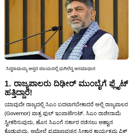
ಸಿದ್ದರಾಮಯ್ಯ ಆಪ್ತರ ವಲಯದಲ್ಲಿ ಭುಗಿಲೆದ್ದ ಅಸಮಾಧಾನ
1. ರಾಜ್ಯಪಾಲರು ದಿಢೀರ್ ಮುಂಬೈಗೆ ಫ್ಲೈಟ್
ಹತ್ತಿದ್ದಾರೆ!
ಯಾವುದೇ ರಾಜ್ಯದಲ್ಲಿ ಸಿಎಂ ಬದಲಾಗಬೇಕಾದರೆ ಅಲ್ಲಿ ರಾಜ್ಯಪಾಲರ
(Governor) ಪಾತ್ರ ಫುಲ್ ಇಂಪಾರ್ಟೆಂಟ್. ಸಿಎಂ ರಾಜೀನಾಮೆ
ಸ್ವೀಕರಿಸುವುದು, ಹೊಸ ಸಿಎಂಗೆ ಸರ್ಕಾರ ರಚಿಸಲು ಆಹ್ವಾನ
ಕೊಡುವುದು, ಆಮೇಲೆ ಪ್ರಮಾಣವಚನ ಸ್ವೀಕಾರ ಕಾರ್ಯಕ್ರಮ ಫಿಕ್ಸ್