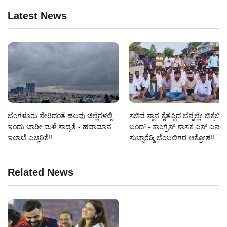
Latest News
ಬೆಂಗಳೂರು ಸೇರಿದಂತೆ ಹಲವು ಜಿಲ್ಲೆಗಳಲ್ಲಿ
ಸಚಿವ ಸ್ಥಾನ ಕೈತಪ್ಪಿದ ಬೆನ್ನಲ್ಲೇ ಚಿಕ್ಕಬಳ್
ಇಂದು ಭಾರೀ ಮಳೆ ಸಾಧ್ಯತೆ - ಹವಾಮಾನ
ಬಂದ್ - ಕಾಂಗ್ರೆಸ್ ಶಾಸಕ ಎಸ್‌.ಎನ್‌.
ಇಲಾಖೆ ಎಚ್ಚರಿಕೆ!!
ಸುಬ್ಬಾರೆಡ್ಡಿ ಬೆಂಬಲಿಗರ ಆಕ್ರೋಶ!!
Related News