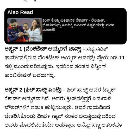
Also Read
ಕಿಂಗ್ ಕೊಹ್ಲಿ ಐತಿಹಾಸಿಕ ರೆಕಾರ್ಡ್ - ರೋಹಿತ್,
ಧೋನಿಯನ್ನು ಹಿಂದಿಕ್ಕಿ ಐಪಿಎಲ್ ಹಿಸ್ಟರಿಯಲ್ಲೇ ಮಹಾ
ದಾಖಲೆ!!
ಆಪ್ಷನ್ 1 (ವೆಂಕಟೇಶ್ ಅಯ್ಯರ್‌ಗೆ ಚಾನ್ಸ್) -
ಸದ್ಯ ಸಖತ್
ಫಾರ್ಮ್‌ನಲ್ಲಿರುವ ವೆಂಕಟೇಶ್ ಅಯ್ಯರ್ ಅವರನ್ನೇ ಪ್ಲೇಯಿಂಗ್-11
ನಲ್ಲಿ ಮುಂದುವರಿಸುವುದು. ಇದರಿಂದ ತಂಡದ ವಿನ್ನಿಂಗ್
ಕಾಂಬಿನೇಷನ್ ಬದಲಾಗಲ್ಲ.
ಆಪ್ಷನ್ 2 (ಫಿಲ್ ಸಾಲ್ಟ್ ಎಂಟ್ರಿ) -
ಫಿಲ್ ಸಾಲ್ಟ್ ಅವರ ಟ್ರ್ಯಾಕ್
ರೆಕಾರ್ಡ್ ಅದ್ಭುತವಾಗಿದೆ. ಅವರು ಕ್ರೀಸ್‌ನಲ್ಲಿದ್ದರೆ ಎದುರಾಳಿ
ಬೌಲರ್‌ಗಳಿಗೆ ನಡುಕ ಹುಟ್ಟಿಸಬಲ್ಲರು. ಆದರೆ ಗಾಯದಿಂದ
ಚೇತರಿಸಿಕೊಂಡು ದೀರ್ಘ ಗ್ಯಾಪ್ ನಂತರ ಬರುತ್ತಿರುವುದರಿಂದ
ಅವರು ಮೊದಲಿನಂತೆಯೇ ಆಡುತ್ತಾರಾ ಅನ್ನೋ ಸಣ್ಣ ಆತಂಕವೂ