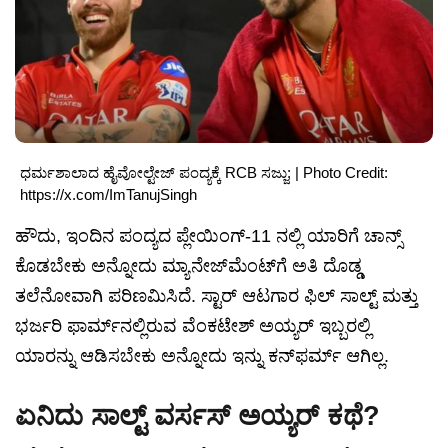
ಧರ್ಮಶಾಲಾದ ಹೈವೋಲ್ಟೇಜ್ ಪಂದ್ಯಕ್ಕೆ RCB ಸಜ್ಜು; | Photo Credit:
https://x.com/ImTanujSingh
ಹೌದು, ಇಂದಿನ ಪಂದ್ಯದ ಪ್ಲೇಯಿಂಗ್-11 ನಲ್ಲಿ ಯಾರಿಗೆ ಚಾನ್ಸ್
ಕೊಡಬೇಕು ಅನ್ನೋದು ಮ್ಯಾನೇಜ್‌ಮೆಂಟ್‌ಗೆ ಅತಿ ದೊಡ್ಡ
ತಲೆನೋವಾಗಿ ಪರಿಣಮಿಸಿದೆ. ಸ್ಟಾರ್ ಆಟಗಾರ ಫಿಲ್ ಸಾಲ್ಟ್ ಮತ್ತು
ಭರ್ಜರಿ ಫಾರ್ಮ್‌ನಲ್ಲಿರುವ ವೆಂಕಟೇಶ್ ಅಯ್ಯರ್ ಇಬ್ಬರಲ್ಲಿ
ಯಾರನ್ನು ಆಡಿಸಬೇಕು ಅನ್ನೋದು ಇನ್ನು ಕನ್‌ಫರ್ಮ್ ಆಗಿಲ್ಲ.
ಏನಿದು ಸಾಲ್ಟ್ ವರ್ಸಸ್ ಅಯ್ಯರ್ ಕಥೆ?