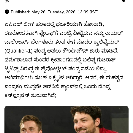
By
Published: May 26, Tuesday, 2026, 13:09 [IST]
ಐಪಿಎಲ್ ಲೀಗ್ ಹಂತದಲ್ಲಿ ಭರ್ಜರಿಯಾಗಿ ಹೋರಾಡಿ,
ರಣರೋಚಕವಾಗಿ ಪ್ಲೇಆಫ್‌ಗೆ ಎಂಟ್ರಿ ಕೊಟ್ಟಿರುವ ನಮ್ಮ ರಾಯಲ್
ಚಾಲೆಂಜರ್ಸ್ ಬೆಂಗಳೂರು ತಂಡ ಈಗ ಮೊದಲ ಕ್ವಾಲಿಫೈಯರ್
(Qualifier-1) ಪಂದ್ಯ ಆಡಲು ಕೌಂಟ್‌ಡೌನ್ ಶುರು ಮಾಡಿದೆ.
ಧರ್ಮಶಾಲಾದ ಸುಂದರ ಕ್ರೀಡಾಂಗಣದಲ್ಲಿ ಬಲಿಷ್ಠ ಗುಜರಾತ್
ಟೈಟನ್ಸ್ ವಿರುದ್ಧ ಈ ಹೈವೋಲ್ಟೇಜ್ ಪಂದ್ಯ ನಡೆಯಲಿದ್ದು,
ಅಭಿಮಾನಿಗಳು ಸಖತ್ ಎಕ್ಸೈಟ್ ಆಗಿದ್ದಾರೆ. ಆದರೆ, ಈ ಮಹತ್ವದ
ಪಂದ್ಯಕ್ಕೂ ಮುನ್ನವೇ ಆರ್‌ಸಿಬಿ ಕ್ಯಾಂಪ್‌ನಲ್ಲಿ ಒಂದು ದೊಡ್ಡ
ಕನ್‌ಫ್ಯೂಷನ್ ಶುರುವಾಗಿದೆ;