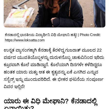
ಕೆನಡಾದಲ್ಲಿ ಭಾರತೀಯ ವಿದ್ಯಾರ್ಥಿನಿ ವಿಧಿ ಮೇಘಾನಿ ಹತ್ಯೆ! | Photo Credit:
https://www.loksatta.com
ಉನ್ನತ ವ್ಯಾಸಂಗಕ್ಕಾಗಿ ಕೆನಡಾಕ್ಕೆ ತೆರಳಿದ್ದ ಗುಜರಾತ್ ಮೂಲದ 22
ವರ್ಷದ ಯುವತಿಯೊಬ್ಬಳನ್ನು ದುರುಳನೊಬ್ಬ ಚಾಕುವಿನಿಂದ ಇರಿದು
ಕ್ರೂರವಾಗಿ ಕೊಲೆ ಮಾಡಿದ್ದಾನೆ. ಕೊಲೆಯಾಗಿ ದಿನಗಳೇ ಕಳೆದಿದ್ದರೂ
ಹಂತಕ ಯಾರು ಮತ್ತು ಆತ ಈ ಕೃತ್ಯವನ್ನು ಏಕೆ ಎಸಗಿದ ಎನ್ನುವ
ಸಸ್ಪೆನ್ಸ್ ಇನ್ನು ಮುಂದುವರಿದಿದೆ. ಈ ಭೀಕರ ಘಟನೆಯ ಸಂಪೂರ್ಣ
ವಿವರ ಇಲ್ಲಿದೆ!
ಯಾರು ಈ ವಿಧಿ ಮೇಘಾನಿ? ಕೆನಡಾದಲ್ಲಿ
ಏನಾಯಿತು?