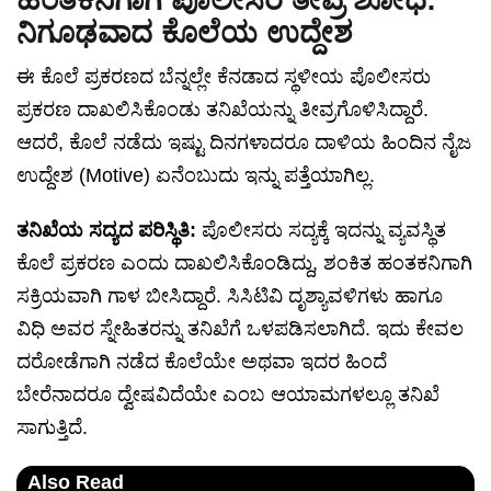
ಹಂತಕನಿಗಾಗಿ ಪೊಲೀಸರ ತೀವ್ರ ಶೋಧ:
ನಿಗೂಢವಾದ ಕೊಲೆಯ ಉದ್ದೇಶ
ಈ ಕೊಲೆ ಪ್ರಕರಣದ ಬೆನ್ನಲ್ಲೇ ಕೆನಡಾದ ಸ್ಥಳೀಯ ಪೊಲೀಸರು
ಪ್ರಕರಣ ದಾಖಲಿಸಿಕೊಂಡು ತನಿಖೆಯನ್ನು ತೀವ್ರಗೊಳಿಸಿದ್ದಾರೆ.
ಆದರೆ, ಕೊಲೆ ನಡೆದು ಇಷ್ಟು ದಿನಗಳಾದರೂ ದಾಳಿಯ ಹಿಂದಿನ ನೈಜ
ಉದ್ದೇಶ (Motive) ಏನೆಂಬುದು ಇನ್ನು ಪತ್ತೆಯಾಗಿಲ್ಲ.
ತನಿಖೆಯ ಸದ್ಯದ ಪರಿಸ್ಥಿತಿ:
ಪೊಲೀಸರು ಸದ್ಯಕ್ಕೆ ಇದನ್ನು ವ್ಯವಸ್ಥಿತ
ಕೊಲೆ ಪ್ರಕರಣ ಎಂದು ದಾಖಲಿಸಿಕೊಂಡಿದ್ದು, ಶಂಕಿತ ಹಂತಕನಿಗಾಗಿ
ಸಕ್ರಿಯವಾಗಿ ಗಾಳ ಬೀಸಿದ್ದಾರೆ. ಸಿಸಿಟಿವಿ ದೃಶ್ಯಾವಳಿಗಳು ಹಾಗೂ
ವಿಧಿ ಅವರ ಸ್ನೇಹಿತರನ್ನು ತನಿಖೆಗೆ ಒಳಪಡಿಸಲಾಗಿದೆ. ಇದು ಕೇವಲ
ದರೋಡೆಗಾಗಿ ನಡೆದ ಕೊಲೆಯೇ ಅಥವಾ ಇದರ ಹಿಂದೆ
ಬೇರೆನಾದರೂ ದ್ವೇಷವಿದೆಯೇ ಎಂಬ ಆಯಾಮಗಳಲ್ಲೂ ತನಿಖೆ
ಸಾಗುತ್ತಿದೆ.
Also Read