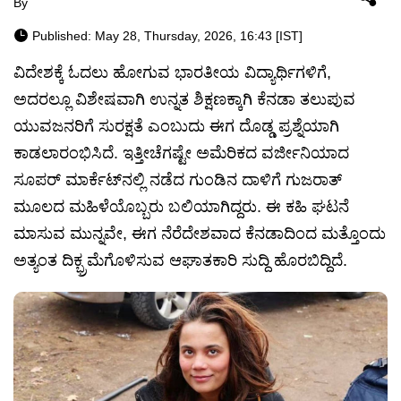
By
Published: May 28, Thursday, 2026, 16:43 [IST]
ವಿದೇಶಕ್ಕೆ ಓದಲು ಹೋಗುವ ಭಾರತೀಯ ವಿದ್ಯಾರ್ಥಿಗಳಿಗೆ,
ಅದರಲ್ಲೂ ವಿಶೇಷವಾಗಿ ಉನ್ನತ ಶಿಕ್ಷಣಕ್ಕಾಗಿ ಕೆನಡಾ ತಲುಪುವ
ಯುವಜನರಿಗೆ ಸುರಕ್ಷತೆ ಎಂಬುದು ಈಗ ದೊಡ್ಡ ಪ್ರಶ್ನೆಯಾಗಿ
ಕಾಡಲಾರಂಭಿಸಿದೆ. ಇತ್ತೀಚೆಗಷ್ಟೇ ಅಮೆರಿಕದ ವರ್ಜೀನಿಯಾದ
ಸೂಪರ್ ಮಾರ್ಕೆಟ್‌ನಲ್ಲಿ ನಡೆದ ಗುಂಡಿನ ದಾಳಿಗೆ ಗುಜರಾತ್
ಮೂಲದ ಮಹಿಳೆಯೊಬ್ಬರು ಬಲಿಯಾಗಿದ್ದರು. ಈ ಕಹಿ ಘಟನೆ
ಮಾಸುವ ಮುನ್ನವೇ, ಈಗ ನೆರೆದೇಶವಾದ ಕೆನಡಾದಿಂದ ಮತ್ತೊಂದು
ಅತ್ಯಂತ ದಿಕ್ಭ್ರಮೆಗೊಳಿಸುವ ಆಘಾತಕಾರಿ ಸುದ್ದಿ ಹೊರಬಿದ್ದಿದೆ.