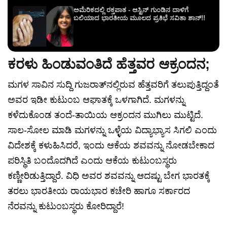
ಅಮೆರಿಕದಲ್ಲಿ ರಕ್ತಪಾತ - ಆಸ್ಟಿನ್ ಗುಂಡಿನ ದಾಳಿಗೆ
ಬಲಿಯಾದ ಭಾರತೀಯ ಮೂಲದ ಪ್ರತಿಭೆ ಸವಿತಾ ಶಾನ್!!
ಕರಳು ಹಿಂಡುವಂತಿದೆ ಹೆತ್ತವರ ಆಕ್ರಂದನ;
ಮಗಳ ಸಾವಿನ ಸುದ್ದಿ ಗುಜರಾತ್‌ನಲ್ಲಿರುವ ಹೆತ್ತವರಿಗೆ ತಲುಪುತ್ತಿದ್ದಂತೆ
ಅವರ ಇಡೀ ಕುಟುಂಬ ಆಘಾತಕ್ಕೆ ಒಳಗಾಗಿದೆ. ಮಗಳನ್ನು
ಕಳೆದುಕೊಂಡ ತಂದೆ-ತಾಯಿಯ ಆಕ್ರಂದನ ಮುಗಿಲು ಮುಟ್ಟಿದೆ.
ಸಾಲ-ಸೋಲ ಮಾಡಿ ಮಗಳನ್ನು ಒಳ್ಳೆಯ ವಿದ್ಯಾಭ್ಯಾಸ ಸಿಗಲಿ ಎಂದು
ವಿದೇಶಕ್ಕೆ ಕಳುಹಿಸಿದರೆ, ಇಂದು ಆಕೆಯ ಶವವನ್ನು ನೋಡಬೇಕಾದ
ಪರಿಸ್ಥಿತಿ ಬಂದೊದಗಿದೆ ಎಂದು ಆಕೆಯ ಕುಟುಂಬಸ್ಥರು
ಕಣ್ಣೀರಿಡುತ್ತಿದ್ದಾರೆ. ವಿಧಿ ಅವರ ಶವವನ್ನು ಆದಷ್ಟು ಬೇಗ ಭಾರತಕ್ಕೆ
ತರಲು ಭಾರತೀಯ ರಾಯಭಾರ ಕಚೇರಿ ಹಾಗೂ ಸರ್ಕಾರದ
ನೆರವನ್ನು ಕುಟುಂಬಸ್ಥರು ಕೋರಿದ್ದಾರೆ!