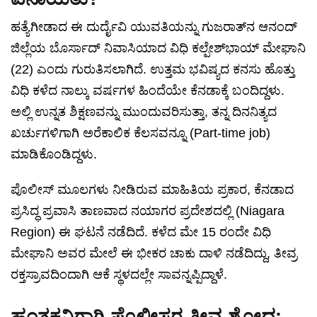
ಹತ್ಯೆಗೀಡಾದ ಈ ದುರ್ದೈವಿ ಯುವತಿಯನ್ನು ಗುಜರಾತ್‌ನ ಆನಂದ್
ಜಿಲ್ಲೆಯ ಬೊರ್ಸಾದ್ ನಿವಾಸಿಯಾದ ವಿಧಿ ಕಲ್ಪೇಶ್‌ಭಾಯ್ ಮೇಘಾನಿ
(22) ಎಂದು ಗುರುತಿಸಲಾಗಿದೆ. ಉತ್ತಮ ಭವಿಷ್ಯದ ಕನಸು ಹೊತ್ತು
ವಿಧಿ ಕಳೆದ ನಾಲ್ಕು ವರ್ಷಗಳ ಹಿಂದೆಯೇ ಕೆನಡಾಕ್ಕೆ ಬಂದಿದ್ದಳು.
ಅಲ್ಲಿ ಉನ್ನತ ಶಿಕ್ಷಣವನ್ನು ಮುಂದುವರಿಸುತ್ತಾ, ತನ್ನ ದಿನನಿತ್ಯದ
ಖರ್ಚುಗಳಿಗಾಗಿ ಅರೆಕಾಲಿಕ ಕೆಲಸವನ್ನೂ (Part-time job)
ಮಾಡಿಕೊಂಡಿದ್ದಳು.
ಪೊಲೀಸ್ ಮೂಲಗಳು ನೀಡಿರುವ ಮಾಹಿತಿಯ ಪ್ರಕಾರ, ಕೆನಡಾದ
ಪ್ರಸಿದ್ಧ ಪ್ರವಾಸಿ ತಾಣವಾದ ನಯಾಗರ ಪ್ರದೇಶದಲ್ಲಿ (Niagara
Region) ಈ ಘಟನೆ ನಡೆದಿದೆ. ಕಳೆದ ಮೇ 15 ರಂದೇ ವಿಧಿ
ಮೇಘಾನಿ ಅವರ ಮೇಲೆ ಈ ಭೀಕರ ಚಾಕು ದಾಳಿ ನಡೆದಿದ್ದು, ತೀವ್ರ
ರಕ್ತಸ್ರಾವದಿಂದಾಗಿ ಆಕೆ ಸ್ಥಳದಲ್ಲೇ ಸಾವನ್ನಪ್ಪಿದ್ದಾಳೆ.