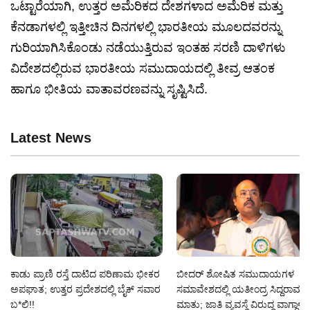
ಒಟ್ಟಾರೆಯಾಗಿ, ಉತ್ತರ ಅಮೆರಿಕದ ದೇಶಗಳಾದ ಅಮೆರಿಕ ಮತ್ತು
ಕೆನಡಾಗಳಲ್ಲಿ ಇತ್ತೀಚಿನ ದಿನಗಳಲ್ಲಿ ಭಾರತೀಯ ಮೂಲದವರನ್ನು
ಗುರಿಯಾಗಿಸಿಕೊಂಡು ನಡೆಯುತ್ತಿರುವ ಇಂತಹ ಸರಣಿ ದಾಳಿಗಳು
ವಿದೇಶದಲ್ಲಿರುವ ಭಾರತೀಯ ಸಮುದಾಯದಲ್ಲಿ ತೀವ್ರ ಆತಂಕ
ಹಾಗೂ ಭೀತಿಯ ವಾತಾವರಣವನ್ನು ಸೃಷ್ಟಿಸಿದೆ.
Latest News
ಕಾಡು ಪ್ರಾಣಿ ರಸ್ತೆ ದಾಟಿದ ಪರಿಣಾಮ ಭೀಕರ
ಬೀದರ್ ಶೋಷಿತ ಸಮುದಾಯಗಳ
ಅಪಘಾತ; ಉತ್ತರ ಪ್ರದೇಶದಲ್ಲಿ ಬೈಕ್ ಸವಾರ
ಸಮಾವೇಶದಲ್ಲಿ ಯತೀಂದ್ರ ಸಿದ್ದರಾಮಯ
ಬ*ಲಿ!!
ಮಾತು; ಜಾತಿ ವ್ಯವಸ್ಥೆ ವಿರುದ್ಧ ವಾಗ್ದಾಳಿ!!