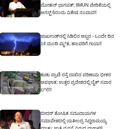
ಮೋಹನ್ ಭಾಗವತ್; IIMUN ವೇದಿಕೆಯಲ್ಲಿ
ಆಗಸ್ಟ್ 6ರಂದು ವಿಶೇಷ ಸಂವಾದ!!
ಜಾರ್ಖಂಡ್‌ನಲ್ಲಿ ಸಿಡಿಲಿನ ಅಬ್ಬರ - ಒಂದೇ ದಿನ
14 ಮಂದಿ ಮೃ*ತ, ಹಲವರಿಗೆ ಗಾಯ!!
ಕಾಡು ಪ್ರಾಣಿ ರಸ್ತೆ ದಾಟಿದ ಪರಿಣಾಮ ಭೀಕರ
ಅಪಘಾತ; ಉತ್ತರ ಪ್ರದೇಶದಲ್ಲಿ ಬೈಕ್ ಸವಾರ
ಬ*ಲಿ!!
ಬೀದರ್ ಶೋಷಿತ ಸಮುದಾಯಗಳ
ಸಮಾವೇಶದಲ್ಲಿ ಯತೀಂದ್ರ ಸಿದ್ದರಾಮಯ್ಯ
ಮಾತು; ಜಾತಿ ವ್ಯವಸ್ಥೆ ವಿರುದ್ಧ ವಾಗ್ದಾಳಿ!!