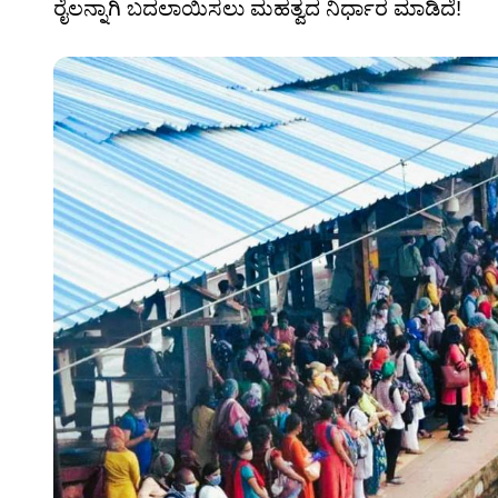
ರೈಲನ್ನಾಗಿ ಬದಲಾಯಿಸಲು ಮಹತ್ವದ ನಿರ್ಧಾರ ಮಾಡಿದೆ!