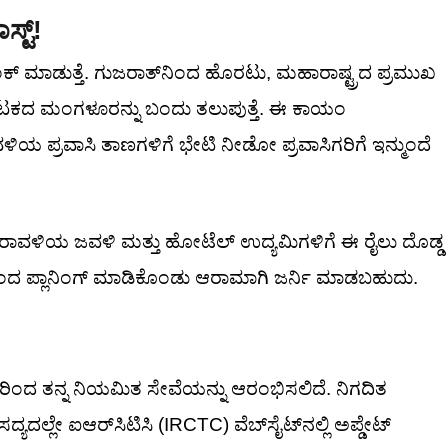
ಸ್ಟ್!
ಂಕ್ ಮಾಡುತ್ತೆ. ಗುಜರಾತ್‌ನಿಂದ ಹೊರಟು, ಮಹಾರಾಷ್ಟ್ರದ ಪ್ರಮುಖ
ಟಕದ ಮಂಗಳೂರನ್ನು ಬಂದು ತಲುಪುತ್ತೆ. ಈ ಕಾಯಂ
ರಾವಳಿಯ ಪ್ರವಾಸಿ ತಾಣಗಳಿಗೆ ಭೇಟಿ ನೀಡೋ ಪ್ರವಾಸಿಗರಿಗೆ ಇನ್ಮುಂದೆ
ಕರಾವಳಿಯ ಜವಳಿ ಮತ್ತು ಹೋಟೆಲ್ ಉದ್ಯಮಿಗಳಿಗೆ ಈ ರೈಲು ದೊಡ್ಡ
ರಿಂದ ಪ್ಲಾನಿಂಗ್ ಮಾಡಿಕೊಂಡು ಆರಾಮಾಗಿ ಜರ್ನಿ ಮಾಡಬಹುದು.
6 ರಿಂದ ತನ್ನ ನಿಯಮಿತ ಸೇವೆಯನ್ನು ಆರಂಭಿಸಲಿದೆ. ನಿಗದಿತ
ಯದಲ್ಲೇ ಐಆರ್‌ಸಿಟಿಸಿ (IRCTC) ವೆಬ್‌ಸೈಟ್‌ನಲ್ಲಿ ಅಪ್ಡೇಟ್