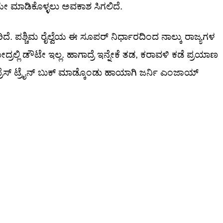
ಯೇ ಮಾಡಿಕೊಳ್ಳಲು ಅವಕಾಶ ಸಿಗಲಿದೆ.
. ಪಶ್ಚಿಮ ರೈಲ್ವೆಯ ಈ ಸೂಪರ್ ನಿರ್ಧಾರದಿಂದ ನಾಲ್ಕು ರಾಜ್ಯಗಳ
ಗೋದ್ರಲ್ಲಿ ಡೌಟೇ ಇಲ್ಲ. ಹಾಗಾದ್ರೆ ಇನ್ನೇಕೆ ತಡ, ಕರಾವಳಿ ಕಡೆ ಪ್ರಯಾಣ
ೆಸ್ ಟ್ರೈನ್ ಬುಕ್ ಮಾಡ್ಕೊಂಡು ಹಾಯಾಗಿ ಜರ್ನಿ ಎಂಜಾಯ್