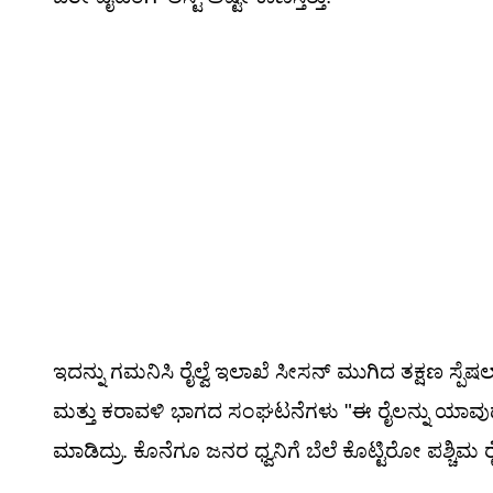
ಇದನ್ನು ಗಮನಿಸಿ ರೈಲ್ವೆ ಇಲಾಖೆ ಸೀಸನ್ ಮುಗಿದ ತಕ್ಷಣ ಸ್ಪೆಷಲ್ 
ಮತ್ತು ಕರಾವಳಿ ಭಾಗದ ಸಂಘಟನೆಗಳು "ಈ ರೈಲನ್ನು ಯಾವುದೇ
ಮಾಡಿದ್ರು. ಕೊನೆಗೂ ಜನರ ಧ್ವನಿಗೆ ಬೆಲೆ ಕೊಟ್ಟಿರೋ ಪಶ್ಚಿಮ ರೈಲ