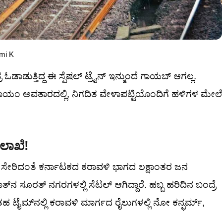
ami K
ಡಾಡುತ್ತಿದ್ದ ಈ ಸ್ಪೆಷಲ್ ಟ್ರೈನ್ ಇನ್ಮುಂದೆ ಗಾಯಬ್ ಆಗಲ್ಲ.
ಕಾಯಂ ಅವತಾರದಲ್ಲಿ, ನಿಗದಿತ ವೇಳಾಪಟ್ಟಿಯೊಂದಿಗೆ ಹಳಿಗಳ ಮೇಲೆ
ಇಲಾಖೆ!
ಸೇರಿದಂತೆ ಕರ್ನಾಟಕದ ಕರಾವಳಿ ಭಾಗದ ಲಕ್ಷಾಂತರ ಜನ
ನ ಸೂರತ್ ನಗರಗಳಲ್ಲಿ ಸೆಟಲ್ ಆಗಿದ್ದಾರೆ. ಹಬ್ಬ ಹರಿದಿನ ಬಂದ್ರೆ
ಹ ಟೈಮ್‌ನಲ್ಲಿ ಕರಾವಳಿ ಮಾರ್ಗದ ರೈಲುಗಳಲ್ಲಿ ನೋ ಕನ್ಫರ್ಮ್,