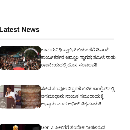
Latest News
ಉದಯನಿಧಿ ಸ್ಟಾಲಿನ್ ಬಿಡುಗಡೆಗೆ ಡಿಎಂಕೆ
ಕಾರ್ಯಕರ್ತರ ಅದ್ದೂರಿ ಸ್ವಾಗತ; ತಮಿಳುನಾಡು
ರಾಜಕೀಯದಲ್ಲಿ ಹೊಸ ಸಂಚಲನ!!
ಸಚಿವ ಸಂಪುಟ ವಿಸ್ತರಣೆ ಬಳಿಕ ಕಾಂಗ್ರೆಸ್‌ನಲ್ಲಿ
ಅಸಮಾಧಾನ; ನಾಯಕ ಸಮುದಾಯಕ್ಕೆ
ಅನ್ಯಾಯ ಎಂದ ಅನಿಲ್ ಚಿಕ್ಕಮಾದು!!
Gen Z ಪೀಳಿಗೆಗೆ ಸಂದೇಶ ನೀಡಲಿರುವ