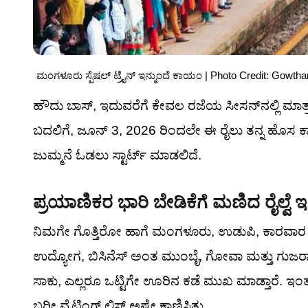
ಮಂಗಳೂರು ಸ್ಪೆಷಲ್ ಟ್ರೈನ್ ಇನ್ಮುಂದೆ ಕಾಯಂ | Photo Credit: Gowth
ಹೌದು ಬಾಸ್, ಇದುವರೆಗೆ ಕೇವಲ ರಜೆಯ ಸೀಸನ್‌ನಲ್ಲಿ ಮಾತ್ರ ಓ
ಬದಲಿಗೆ, ಜೂನ್ 3, 2026 ರಿಂದಲೇ ಈ ರೈಲು ತನ್ನ ಹೊಸ 
ಜುಮ್ಮನೆ ಓಡಲು ಸ್ಟಾರ್ಟ್ ಮಾಡಲಿದೆ.
ಪ್ರಯಾಣಿಕರ ಭಾರಿ ಬೇಡಿಕೆಗೆ ಮಣಿದ ರೈಲ್ವೆ 
ನಿಮಗೇ ಗೊತ್ತಿರೋ ಹಾಗೆ ಮಂಗಳೂರು, ಉಡುಪಿ, ಕಾರವಾರ 
ಉದ್ಯೋಗ, ಬಿಸಿನೆಸ್ ಅಂತ ಮುಂಬೈ, ಗೋವಾ ಮತ್ತು ಗುಜರಾತ್‌
ಸಾಕು, ಎಲ್ಲರೂ ಒಟ್ಟಿಗೇ ಊರಿನ ಕಡೆ ಮುಖ ಮಾಡ್ತಾರೆ. ಇಂತ
ಬರೀ ವೈಟಿಂಗ್ ಲಿಸ್ಟ್ ಅಷ್ಟೇ ಕಾಣಿಸ್ತಿತ್ತು.