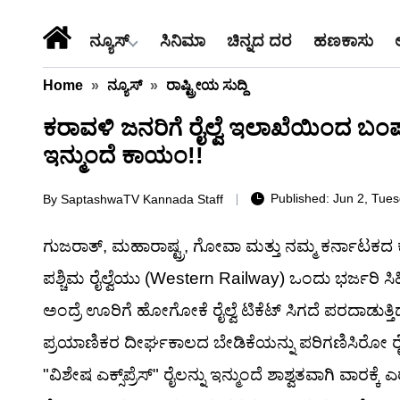
ನ್ಯೂಸ್
ಸಿನಿಮಾ
ಚಿನ್ನದ ದರ
ಹಣಕಾಸು
Home
»
ನ್ಯೂಸ್
»
ರಾಷ್ಟ್ರೀಯ ಸುದ್ದಿ
ಕರಾವಳಿ ಜನರಿಗೆ ರೈಲ್ವೆ ಇಲಾಖೆಯಿಂದ ಬಂಪರ
ಇನ್ಮುಂದೆ ಕಾಯಂ!!
Published: Jun 2, Tues
By
SaptashwaTV Kannada Staff
ಗುಜರಾತ್, ಮಹಾರಾಷ್ಟ್ರ, ಗೋವಾ ಮತ್ತು ನಮ್ಮ ಕರ್ನಾಟಕದ 
ಪಶ್ಚಿಮ ರೈಲ್ವೆಯು (Western Railway) ಒಂದು ಭರ್ಜರಿ ಸಿಹಿ
ಅಂದ್ರೆ ಊರಿಗೆ ಹೋಗೋಕೆ ರೈಲ್ವೆ ಟಿಕೆಟ್ ಸಿಗದೆ ಪರದಾಡುತ್ತಿದ್
ಪ್ರಯಾಣಿಕರ ದೀರ್ಘಕಾಲದ ಬೇಡಿಕೆಯನ್ನು ಪರಿಗಣಿಸಿರೋ ರೈಲ
"ವಿಶೇಷ ಎಕ್ಸ್‌ಪ್ರೆಸ್" ರೈಲನ್ನು ಇನ್ಮುಂದೆ ಶಾಶ್ವತವಾಗಿ ವಾರ