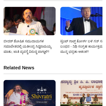
ಬೀದರ್ ಶೋಷಿತ ಸಮುದಾಯಗಳ
ಟ್ರಂಪ್ ಗಾಲ್ಫ್ ಕೋರ್ಸ್ ಬಳಿ ಗನ್‌ ಸಹಿತ ವ
ಸಮಾವೇಶದಲ್ಲಿ ಯತೀಂದ್ರ ಸಿದ್ದರಾಮಯ್ಯ
ಬಂಧನ - ನಿಧಿ ಸಂಗ್ರಹ ಕಾರ್ಯಕ್ರಮಕ್ಕ
ಮಾತು; ಜಾತಿ ವ್ಯವಸ್ಥೆ ವಿರುದ್ಧ ವಾಗ್ದಾಳಿ!!
ಮುನ್ನ ಭದ್ರತಾ ಆತಂಕ!!
Related News