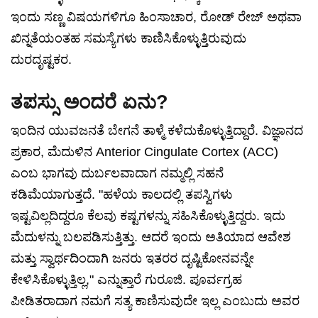
ಇಂದು ಸಣ್ಣ ವಿಷಯಗಳಿಗೂ ಹಿಂಸಾಚಾರ, ರೋಡ್ ರೇಜ್‌ ಅಥವಾ
ಖಿನ್ನತೆಯಂತಹ ಸಮಸ್ಯೆಗಳು ಕಾಣಿಸಿಕೊಳ್ಳುತ್ತಿರುವುದು
ದುರದೃಷ್ಟಕರ.
ತಪಸ್ಸು ಅಂದರೆ ಏನು?
ಇಂದಿನ ಯುವಜನತೆ ಬೇಗನೆ ತಾಳ್ಮೆ ಕಳೆದುಕೊಳ್ಳುತ್ತಿದ್ದಾರೆ. ವಿಜ್ಞಾನದ
ಪ್ರಕಾರ, ಮೆದುಳಿನ Anterior Cingulate Cortex (ACC)
ಎಂಬ ಭಾಗವು ದುರ್ಬಲವಾದಾಗ ನಮ್ಮಲ್ಲಿ ಸಹನೆ
ಕಡಿಮೆಯಾಗುತ್ತದೆ. "ಹಳೆಯ ಕಾಲದಲ್ಲಿ ತಪಸ್ವಿಗಳು
ಇಷ್ಟವಿಲ್ಲದಿದ್ದರೂ ಕೆಲವು ಕಷ್ಟಗಳನ್ನು ಸಹಿಸಿಕೊಳ್ಳುತ್ತಿದ್ದರು. ಇದು
ಮೆದುಳನ್ನು ಬಲಪಡಿಸುತ್ತಿತ್ತು. ಆದರೆ ಇಂದು ಅತಿಯಾದ ಆವೇಶ
ಮತ್ತು ಸ್ವಾರ್ಥದಿಂದಾಗಿ ಜನರು ಇತರರ ದೃಷ್ಟಿಕೋನವನ್ನೇ
ಕೇಳಿಸಿಕೊಳ್ಳುತ್ತಿಲ್ಲ," ಎನ್ನುತ್ತಾರೆ ಗುರೂಜಿ. ಪೂರ್ವಗ್ರಹ
ಪೀಡಿತರಾದಾಗ ನಮಗೆ ಸತ್ಯ ಕಾಣಿಸುವುದೇ ಇಲ್ಲ ಎಂಬುದು ಅವರ