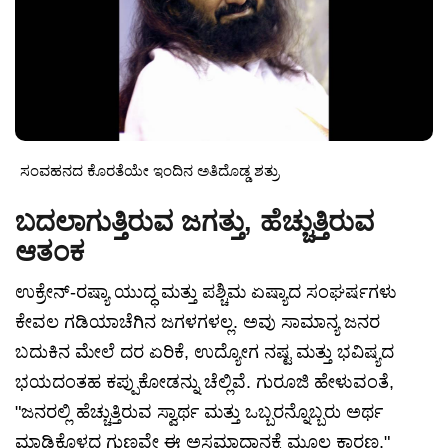
ಸಂವಹನದ ಕೊರತೆಯೇ ಇಂದಿನ ಅತಿದೊಡ್ಡ ಶತ್ರು
ಬದಲಾಗುತ್ತಿರುವ ಜಗತ್ತು, ಹೆಚ್ಚುತ್ತಿರುವ
ಆತಂಕ
ಉಕ್ರೇನ್-ರಷ್ಯಾ ಯುದ್ಧ ಮತ್ತು ಪಶ್ಚಿಮ ಏಷ್ಯಾದ ಸಂಘರ್ಷಗಳು
ಕೇವಲ ಗಡಿಯಾಚೆಗಿನ ಜಗಳಗಳಲ್ಲ. ಅವು ಸಾಮಾನ್ಯ ಜನರ
ಬದುಕಿನ ಮೇಲೆ ದರ ಏರಿಕೆ, ಉದ್ಯೋಗ ನಷ್ಟ ಮತ್ತು ಭವಿಷ್ಯದ
ಭಯದಂತಹ ಕಪ್ಪುಕೋಡನ್ನು ಚೆಲ್ಲಿವೆ. ಗುರೂಜಿ ಹೇಳುವಂತೆ,
"ಜನರಲ್ಲಿ ಹೆಚ್ಚುತ್ತಿರುವ ಸ್ವಾರ್ಥ ಮತ್ತು ಒಬ್ಬರನ್ನೊಬ್ಬರು ಅರ್ಥ
ಮಾಡಿಕೊಳ್ಳದ ಗುಣವೇ ಈ ಅಸಮಾಧಾನಕ್ಕೆ ಮೂಲ ಕಾರಣ."