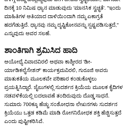
ದಿನಕ್ಕೆ 10 ನಿಮಿಷ ಧ್ಯಾನ ಮಾಡುವುದು 'ಮಾನಸಿಕ ಸ್ವಚ್ಛತೆ'. "ಇಂದು
ಮಾಹಿತಿಗಳ ಅತಿಯಾದ ದಾಳಿಯಿಂದಾಗಿ ನಮ್ಮ ಏಕಾಗ್ರತೆ
ಹದಗೆಡುತ್ತಿದೆ. ಧ್ಯಾನವು ನಮ್ಮ ದೃಷ್ಟಿಕೋನವನ್ನು ಸ್ಪಷ್ಟಪಡಿಸುತ್ತದೆ,"
ಎನ್ನುವುದು ಅವರ ಸಲಹೆ.
ಶಾಂತಿಗಾಗಿ ಶ್ರಮಿಸಿದ ಹಾದಿ
ಅಯೋಧ್ಯೆ ವಿವಾದವಿರಲಿ ಅಥವಾ ಕಾಶ್ಮೀರದ 'ಡೀ-
ರ್ಯಾಡಿಕಲೈಸೇಶನ್' ಕಾರ್ಯಕ್ರಮವಿರಲಿ, ಗುರೂಜಿ ಅವರು
ಮಾತುಕತೆಯ ಮೂಲಕವೇ ಪರಿಹಾರ ಕಂಡುಕೊಳ್ಳಲು
ಪ್ರಯತ್ನಿಸಿದ್ದಾರೆ. ಜೈಲುಗಳಲ್ಲಿ ಸುದರ್ಶನ ಕ್ರಿಯೆಯ ಮೂಲಕ ಕೈದಿಗಳ
ನಡವಳಿಕೆಯಲ್ಲಿ ಬದಲಾವಣೆ ತಂದಿರುವುದು ದೊಡ್ಡ ಸಾಧನೆ.
ಸುಮಾರು 700ಕ್ಕೂ ಹೆಚ್ಚು ಸಂಶೋಧನಾ ಲೇಖನಗಳು ಸುದರ್ಶನ
ಕ್ರಿಯೆಯು ಒತ್ತಡ ಕಡಿಮೆ ಮಾಡಿ ರೋಗನಿರೋಧಕ ಶಕ್ತಿ ಹೆಚ್ಚಿಸುತ್ತದೆ
ಎಂದು ಪುಷ್ಟೀಕರಿಸಿವೆ.