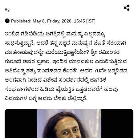
By
Published: May 8, Friday, 2026, 15:45 [IST]
ಇಂದಿನ ಗಡಿಬಿಡಿಯ ಜಗತ್ತಿನಲ್ಲಿ ಮನುಷ್ಯ ಎಲ್ಲವನ್ನೂ
ಸಾಧಿಸುತ್ತಿದ್ದಾನೆ, ಆದರೆ ತನ್ನ ಪಕ್ಕದ ಮನುಷ್ಯನ ಜೊತೆ ಸರಿಯಾಗಿ
ಮಾತನಾಡುವುದನ್ನೇ ಮರೆಯುತ್ತಿದ್ದಾನೆಯೇ? ಶ್ರೀ ರವಿಶಂಕರ
ಗುರೂಜಿ ಅವರ ಪ್ರಕಾರ, ಇಂದಿನ ಮಾನವಕುಲ ಎದುರಿಸುತ್ತಿರುವ
ಅತಿದೊಡ್ಡ ಶತ್ರು 'ಸಂವಹನದ ಕೊರತೆ'. ಅವರ 70ನೇ ಜನ್ಮದಿನದ
ಅಂಗವಾಗಿ ನೀಡಿದ ವಿಶೇಷ ಸಂದರ್ಶನದಲ್ಲಿ ಜಾಗತಿಕ
ಸಂಘರ್ಷಗಳಿಂದ ಹಿಡಿದು ವೈಯಕ್ತಿಕ ಒತ್ತಡದವರೆಗೆ ಹಲವು
ವಿಷಯಗಳ ಬಗ್ಗೆ ಅವರು ಬೆಳಕು ಚೆಲ್ಲಿದ್ದಾರೆ.