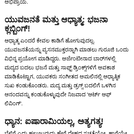
ಅಭಿಪ್ರಾಯ.
ಯುವಜನತೆ ಮತ್ತು ಆಧ್ಯಾತ್ಮ: ಭಜನಾ
ಕ್ಲಬ್ಬಿಂಗ್!
ಆಧ್ಯಾತ್ಮ ಎಂದರೆ ಕೇವಲ ಕಾಡಿಗೆ ಹೋಗುವುದಲ್ಲ.
ಯುವಜನತೆಯನ್ನು ವ್ಯಸನಮುಕ್ತರನ್ನಾಗಿ ಮಾಡಲು ಗುರೂಜಿ ಒಂದು
ವಿಭಿನ್ನ ಪ್ರಯೋಗ ಮಾಡಿದ್ದರು. ಅರ್ಜೆಂಟೀನಾದ ಬಾರ್‌ಗಳಲ್ಲಿ
ಮದ್ಯದ ಬದಲು ಭಜನೆ ಮತ್ತು ಸಾಫ್ಟ್ ಡ್ರಿಂಕ್ಸ್‌ಗಳಿಗೆ ಅವಕಾಶ
ಮಾಡಿಕೊಟ್ಟಾಗ, ಯುವಕರು ಸಂಗೀತದ ಅಮಲಿನಲ್ಲಿ ಆಧ್ಯಾತ್ಮಿಕ
ಸುಖ ಕಂಡುಕೊಂಡರು. ಮದ್ಯ ಮತ್ತು ಡ್ರಗ್ಸ್ ಬದಲಿಗೆ ಒಳಗಿನ
ಆನಂದವನ್ನು ಕಂಡುಕೊಳ್ಳುವುದೇ ನಿಜವಾದ 'ಆರ್ಟ್ ಆಫ್
ಲಿವಿಂಗ್'.
ಧ್ಯಾನ: ಐಷಾರಾಮಿಯಲ್ಲ, ಅತ್ಯಗತ್ಯ!
ಬೆಳಿಗ್ಗೆ ಎದ್ದು ಹಲ್ಲುಜ್ಜುವುದು ಹೇಗೆ ದೇಹದ ಸ್ವಚ್ಛತೆಯೋ, ಹಾಗೆಯೇ