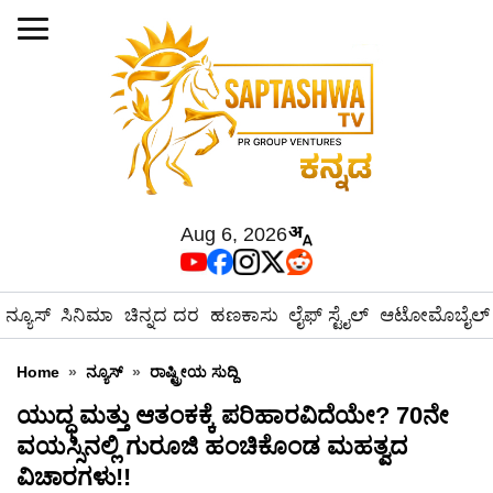
Aug 6, 2026
ನ್ಯೂಸ್
ಸಿನಿಮಾ
ಚಿನ್ನದ ದರ
ಹಣಕಾಸು
ಲೈಫ್ ಸ್ಟೈಲ್
ಆಟೋಮೊಬೈಲ್
Home
»
ನ್ಯೂಸ್
»
ರಾಷ್ಟ್ರೀಯ ಸುದ್ದಿ
ಯುದ್ಧ ಮತ್ತು ಆತಂಕಕ್ಕೆ ಪರಿಹಾರವಿದೆಯೇ? 70ನೇ
ವಯಸ್ಸಿನಲ್ಲಿ ಗುರೂಜಿ ಹಂಚಿಕೊಂಡ ಮಹತ್ವದ
ವಿಚಾರಗಳು!!