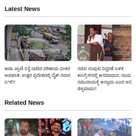
Latest News
ಕಾಡು ಪ್ರಾಣಿ ರಸ್ತೆ ದಾಟಿದ ಪರಿಣಾಮ ಭೀಕರ
ಸಚಿವ ಸಂಪುಟ ವಿಸ್ತರಣೆ ಬಳಿಕ
ಅಪಘಾತ; ಉತ್ತರ ಪ್ರದೇಶದಲ್ಲಿ ಬೈಕ್ ಸವಾರ
ಕಾಂಗ್ರೆಸ್‌ನಲ್ಲಿ ಅಸಮಾಧಾನ; ನಾಯಕ
ಬ*ಲಿ!!
ಸಮುದಾಯಕ್ಕೆ ಅನ್ಯಾಯ ಎಂದ ಅನಿಲ್
ಚಿಕ್ಕಮಾದು!!
Related News