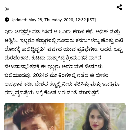
By
Updated: May 28, Thursday, 2026, 12:32 [IST]
ಇದು ಜಗತ್ತನ್ನೇ ನಡುಗಿಸಿದ ಆ ಒಂದು ಕರಾಳ ಕಥೆ. ಅನಿಶ್ ಮತ್ತು
ಅಶ್ವಿನಿ.. ಇಬ್ಬರೂ ಕಣ್ಣುಗಳಲ್ಲಿ ನೂರಾರು ಕನಸುಗಳನ್ನು ಹೊತ್ತು ಐಟಿ
ಲೋಕಕ್ಕೆ ಕಾಲಿಟ್ಟಿದ್ದ 24 ವರ್ಷದ ಯುವ ಪ್ರತಿಭೆಗಳು. ಆದರೆ, ಒಬ್ಬ
ದುರಹಂಕಾರಿ, ಕುಡಿದು ಮತ್ತಾಗಿದ್ದ ಶ್ರೀಮಂತನ ಮಗನ
ಬೇಜವಾಬ್ದಾರಿತನಕ್ಕೆ ಈ ಇಬ್ಬರು ಅಮಾಯಕ ಜೀವಗಳು
ಬಲಿಯಾದವು. 2024ರ ಮೇ ತಿಂಗಳಲ್ಲಿ ನಡೆದ ಈ ಭೀಕರ
ಅಪಘಾತ ಇಡೀ ದೇಶದ ಕಣ್ಣಲ್ಲಿ ನೀರು ತರಿಸಿತ್ತು ಮತ್ತು ಇವತ್ತಿಗೂ
ನಮ್ಮ ವ್ಯವಸ್ಥೆಯ ಬಗ್ಗೆ ಕೋಪ ಬರುವಂತೆ ಮಾಡುತ್ತದೆ.