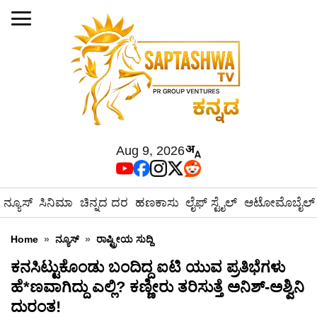
Aug 9, 2026
ನ್ಯೂಸ್
ಸಿನಿಮಾ
ಚಿನ್ನದ ದರ
ಹಣಕಾಸು
ಲೈಫ್ ಸ್ಟೈಲ್
ಆಟೋಮೊಬೈಲ್
Home
»
ನ್ಯೂಸ್
»
ರಾಷ್ಟ್ರೀಯ ಸುದ್ದಿ
ಕನಸಿಟ್ಟುಕೊಂಡು ಬಂದಿದ್ದ ಐಟಿ ಯುವ ಪ್ರತಿಭೆಗಳು
ಹೆ*ಣವಾಗಿದ್ದು ಎಲ್ಲಿ? ಕಣ್ಣೀರು ತರಿಸುತ್ತೆ ಅನಿಶ್-ಅಶ್ವಿನಿ
ದುರಂತ!