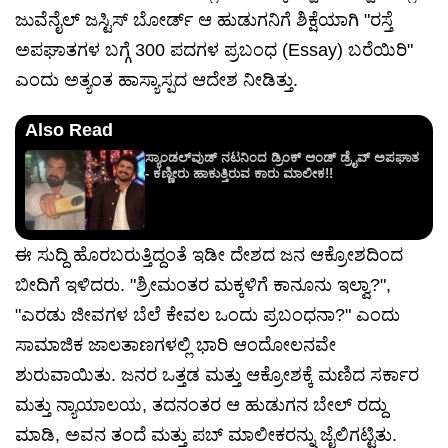
ಜುವೆನೈಲ್ ಜಸ್ಟಿಸ್ ಬೋರ್ಡ್ ಆ ಹುಡುಗನಿಗೆ ಶಿಕ್ಷೆಯಾಗಿ "ರಸ್ತೆ
ಅಪಘಾತಗಳ ಬಗ್ಗೆ 300 ಪದಗಳ ಪ್ರಬಂಧ (Essay) ಬರೆಯಿರಿ"
ಎಂದು ಅತ್ಯಂತ ಹಾಸ್ಯಾಸ್ಪದ ಆದೇಶ ನೀಡಿತ್ತು.
Also Read
ಸ್ಯಾಂಡಲ್‌ವುಡ್ ನಟನಿಂದ ಡ್ರಿಂಕ್ ಆಂಡ್ ಡ್ರೈವ್ ಅಪಘಾತ
- ಕಣ್ಣೀರು ಹಾಕುತ್ತಿರುವ ಕಾರು ಮಾಲೀಕ!!
ಈ ಸುದ್ದಿ ಹೊರಬರುತ್ತಿದ್ದಂತೆ ಇಡೀ ದೇಶದ ಜನ ಆಕ್ರೋಶದಿಂದ
ಬೀದಿಗೆ ಇಳಿದರು. "ಶ್ರೀಮಂತರ ಮಕ್ಕಳಿಗೆ ಕಾನೂನು ಇಲ್ವಾ?",
"ಎರಡು ಜೀವಗಳ ಬೆಲೆ ಕೇವಲ ಒಂದು ಪ್ರಬಂಧನಾ?" ಎಂದು
ಸಾಮಾಜಿಕ ಜಾಲತಾಣಗಳಲ್ಲಿ ಭಾರಿ ಆಂದೋಲನವೇ
ಶುರುವಾಯಿತು. ಜನರ ಒತ್ತಡ ಮತ್ತು ಆಕ್ರೋಶಕ್ಕೆ ಮಣಿದ ಸರ್ಕಾರ
ಮತ್ತು ನ್ಯಾಯಾಲಯ, ತದನಂತರ ಆ ಹುಡುಗನ ಬೇಲ್ ರದ್ದು
ಮಾಡಿ, ಅವನ ತಂದೆ ಮತ್ತು ಪಬ್ ಮಾಲೀಕರನ್ನು ಜೈಲಿಗಟ್ಟಿತು.