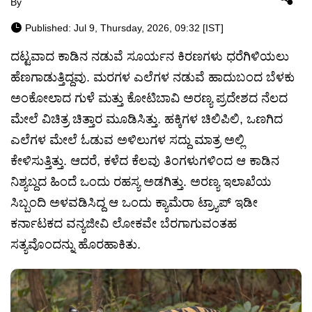
By
Published: Jul 9, Thursday, 2026, 09:32 [IST]
ದಟ್ಟವಾದ ಕಾಡಿನ ನಡುವೆ ಸೂರ್ಯನ ಕಿರಣಗಳು ಧರೆಗಿಳಿಯಲು
ಹೆಣಗಾಡುತ್ತಿದ್ದವು. ಮರಗಳ ಎಲೆಗಳ ನಡುವೆ ಹಾದುಬಂದ ಬೆಳಕು
ಅಂಕೋಲಾದ ಗುಳೆ ಮತ್ತು ಕೋಟಿಬಾವಿ ಅರಣ್ಯ ಪ್ರದೇಶದ ನೆಲದ
ಮೇಲೆ ವಿಚಿತ್ರ ಚಿತ್ತಾರ ಮೂಡಿಸಿತ್ತು. ಹಕ್ಕಿಗಳ ಚಿಲಿಪಿಲಿ, ಒಣಗಿದ
ಎಲೆಗಳ ಮೇಲೆ ಓಡುವ ಅಳಿಲುಗಳ ಸದ್ದು ಮಾತ್ರ ಅಲ್ಲಿ
ಕೇಳಿಸುತ್ತಿತ್ತು. ಆದರೆ, ಕಳೆದ ಕೆಲವು ತಿಂಗಳುಗಳಿಂದ ಆ ಕಾಡಿನ
ನಿಶ್ಯಬ್ದದ ಹಿಂದೆ ಒಂದು ರಹಸ್ಯ ಅಡಗಿತ್ತು. ಅರಣ್ಯ ಇಲಾಖೆಯ
ಸಿಬ್ಬಂದಿ ಅಳವಡಿಸಿದ್ದ ಆ ಒಂದು ಕ್ಯಾಮೆರಾ ಟ್ರ್ಯಾಪ್ ಇಡೀ
ಕರ್ನಾಟಕದ ವನ್ಯಜೀವಿ ಲೋಕವೇ ಬೆರಗಾಗುವಂತಹ
ಸತ್ಯವೊಂದನ್ನು ಹೊರಹಾಕಿತು.