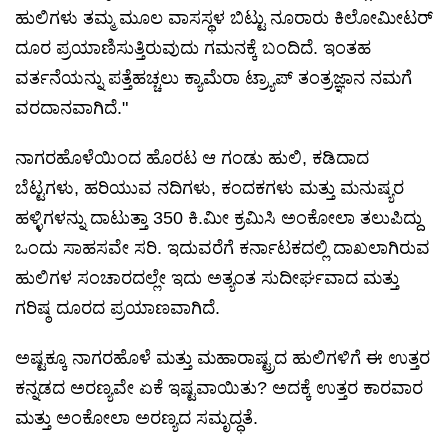
ಹುಲಿಗಳು ತಮ್ಮ ಮೂಲ ವಾಸಸ್ಥಳ ಬಿಟ್ಟು ನೂರಾರು ಕಿಲೋಮೀಟರ್
ದೂರ ಪ್ರಯಾಣಿಸುತ್ತಿರುವುದು ಗಮನಕ್ಕೆ ಬಂದಿದೆ. ಇಂತಹ
ವರ್ತನೆಯನ್ನು ಪತ್ತೆಹಚ್ಚಲು ಕ್ಯಾಮೆರಾ ಟ್ರ್ಯಾಪ್ ತಂತ್ರಜ್ಞಾನ ನಮಗೆ
ವರದಾನವಾಗಿದೆ."
ನಾಗರಹೊಳೆಯಿಂದ ಹೊರಟ ಆ ಗಂಡು ಹುಲಿ, ಕಡಿದಾದ
ಬೆಟ್ಟಗಳು, ಹರಿಯುವ ನದಿಗಳು, ಕಂದಕಗಳು ಮತ್ತು ಮನುಷ್ಯರ
ಹಳ್ಳಿಗಳನ್ನು ದಾಟುತ್ತಾ 350 ಕಿ.ಮೀ ಕ್ರಮಿಸಿ ಅಂಕೋಲಾ ತಲುಪಿದ್ದು
ಒಂದು ಸಾಹಸವೇ ಸರಿ. ಇದುವರೆಗೆ ಕರ್ನಾಟಕದಲ್ಲಿ ದಾಖಲಾಗಿರುವ
ಹುಲಿಗಳ ಸಂಚಾರದಲ್ಲೇ ಇದು ಅತ್ಯಂತ ಸುದೀರ್ಘವಾದ ಮತ್ತು
ಗರಿಷ್ಠ ದೂರದ ಪ್ರಯಾಣವಾಗಿದೆ.
ಅಷ್ಟಕ್ಕೂ ನಾಗರಹೊಳೆ ಮತ್ತು ಮಹಾರಾಷ್ಟ್ರದ ಹುಲಿಗಳಿಗೆ ಈ ಉತ್ತರ
ಕನ್ನಡದ ಅರಣ್ಯವೇ ಏಕೆ ಇಷ್ಟವಾಯಿತು? ಅದಕ್ಕೆ ಉತ್ತರ ಕಾರವಾರ
ಮತ್ತು ಅಂಕೋಲಾ ಅರಣ್ಯದ ಸಮೃದ್ಧತೆ.