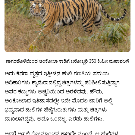
ನಾಗರಹೊಳೆಯಿಂದ ಅಂಕೋಲಾ ಕಾಡಿಗೆ ಬರೋಬ್ಬರಿ 350 ಕಿ.ಮೀ ಮಹಾವಲಸೆ
ಅದು ಕೆನರಾ ವೃತ್ತದ ಇತ್ತೀಚಿನ ಹುಲಿ ಗಣತಿಯ ಸಮಯ.
ಅಧಿಕಾರಿಗಳು ಕ್ಯಾಮೆರಾದಲ್ಲಿದ್ದ ಚಿತ್ರಗಳನ್ನು ಪರಿಶೀಲಿಸುತ್ತಿದ್ದಾಗ
ಅವರ ಕಣ್ಣುಗಳು ಅಚ್ಚರಿಯಿಂದ ಅರಳಿದವು. ಹೌದು,
ಅಂಕೋಲಾದ ಇತಿಹಾಸದಲ್ಲೇ ಇದೇ ಮೊದಲ ಬಾರಿಗೆ ಅಲ್ಲಿ
ಭವ್ಯವಾದ ಹುಲಿಗಳ ಹೆಜ್ಜೆಗುರುತುಗಳು ಮತ್ತು ಚಿತ್ರಗಳು
ದಾಖಲಾಗಿದ್ದವು. ಅದೂ ಒಂದಲ್ಲ, ಎರಡು ಹುಲಿಗಳು.
ಆದರೆ ಅಸಲಿ ರೋಮಾಂಚನ ಕಾದಿದ್ದೇ ಮುಂದೆ. ಆ ಹುಲಿಗಳ