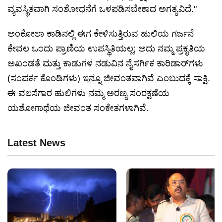
ವ್ಯವಸ್ಥಿತವಾಗಿ ಸಂಶೋಧನೆಗೆ ಒಳಪಡಿಸಬೇಕಾದ ಅಗತ್ಯವಿದೆ."
ಅಂಕೋಲಾ ಕಾಡಿನಲ್ಲಿ ಈಗ ಕೇಳಿಸುತ್ತಿರುವ ಹುಲಿಯ ಗರ್ಜನೆ
ಕೇವಲ ಒಂದು ಪ್ರಾಣಿಯ ಉಪಸ್ಥಿತಿಯಲ್ಲ; ಅದು ನಮ್ಮ ಪ್ರಕೃತಿಯ
ಅಖಂಡತೆ ಮತ್ತು ಕಾಡುಗಳ ನಡುವಿನ ನೈಸರ್ಗಿಕ ಕಾರಿಡಾರ್‌ಗಳು
(ಸಂಪರ್ಕ ಕೊಂಡಿಗಳು) ಇನ್ನೂ ಜೀವಂತವಾಗಿವೆ ಎಂಬುದಕ್ಕೆ ಸಾಕ್ಷಿ.
ಈ ವಲಸೆಗಾರ ಹುಲಿಗಳು ನಮ್ಮ ಅರಣ್ಯ ಸಂರಕ್ಷಣೆಯ
ಯಶೋಗಾಥೆಯ ಜೀವಂತ ಸಂಕೇತಗಳಾಗಿವೆ.
Latest News