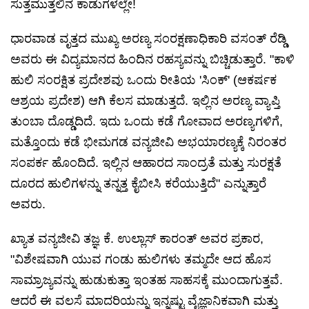
ಸುತ್ತಮುತ್ತಲಿನ ಕಾಡುಗಳಲ್ಲೇ!
ಧಾರವಾಡ ವೃತ್ತದ ಮುಖ್ಯ ಅರಣ್ಯ ಸಂರಕ್ಷಣಾಧಿಕಾರಿ ವಸಂತ್ ರೆಡ್ಡಿ
ಅವರು ಈ ವಿದ್ಯಮಾನದ ಹಿಂದಿನ ರಹಸ್ಯವನ್ನು ಬಿಚ್ಚಿಡುತ್ತಾರೆ. "ಕಾಳಿ
ಹುಲಿ ಸಂರಕ್ಷಿತ ಪ್ರದೇಶವು ಒಂದು ರೀತಿಯ 'ಸಿಂಕ್' (ಆಕರ್ಷಕ
ಆಶ್ರಯ ಪ್ರದೇಶ) ಆಗಿ ಕೆಲಸ ಮಾಡುತ್ತದೆ. ಇಲ್ಲಿನ ಅರಣ್ಯ ವ್ಯಾಪ್ತಿ
ತುಂಬಾ ದೊಡ್ಡದಿದೆ. ಇದು ಒಂದು ಕಡೆ ಗೋವಾದ ಅರಣ್ಯಗಳಿಗೆ,
ಮತ್ತೊಂದು ಕಡೆ ಭೀಮಗಡ ವನ್ಯಜೀವಿ ಅಭಯಾರಣ್ಯಕ್ಕೆ ನಿರಂತರ
ಸಂಪರ್ಕ ಹೊಂದಿದೆ. ಇಲ್ಲಿನ ಆಹಾರದ ಸಾಂದ್ರತೆ ಮತ್ತು ಸುರಕ್ಷತೆ
ದೂರದ ಹುಲಿಗಳನ್ನು ತನ್ನತ್ತ ಕೈಬೀಸಿ ಕರೆಯುತ್ತಿದೆ" ಎನ್ನುತ್ತಾರೆ
ಅವರು.
ಖ್ಯಾತ ವನ್ಯಜೀವಿ ತಜ್ಞ ಕೆ. ಉಲ್ಲಾಸ್ ಕಾರಂತ್ ಅವರ ಪ್ರಕಾರ,
"ವಿಶೇಷವಾಗಿ ಯುವ ಗಂಡು ಹುಲಿಗಳು ತಮ್ಮದೇ ಆದ ಹೊಸ
ಸಾಮ್ರಾಜ್ಯವನ್ನು ಹುಡುಕುತ್ತಾ ಇಂತಹ ಸಾಹಸಕ್ಕೆ ಮುಂದಾಗುತ್ತವೆ.
ಆದರೆ ಈ ವಲಸೆ ಮಾದರಿಯನ್ನು ಇನ್ನಷ್ಟು ವೈಜ್ಞಾನಿಕವಾಗಿ ಮತ್ತು