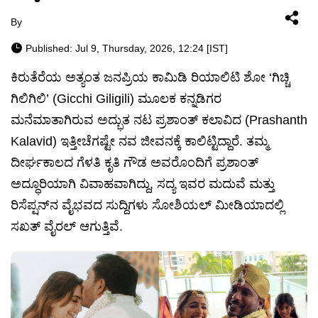
By
Published: Jul 9, Thursday, 2026, 12:24 [IST]
ಕಿರುತೆರೆಯ ಅತ್ಯಂತ ಜನಪ್ರಿಯ ಕಾಮಿಡಿ ರಿಯಾಲಿಟಿ ಶೋ ‘ಗಿಚ್ಚಿ
ಗಿಲಿಗಿಲಿ’ (Gicchi Giligili) ಮೂಲಕ ಕನ್ನಡಿಗರ
ಮನೆಮಾತಾಗಿರುವ ಅದ್ಭುತ ನಟ ಪ್ರಶಾಂತ್ ಕಲಾವಿದ (Prashanth
Kalavid) ಇತ್ತೀಚೆಗಷ್ಟೇ ನವ ಜೀವನಕ್ಕೆ ಕಾಲಿಟ್ಟಿದ್ದಾರೆ. ತಮ್ಮ
ದೀರ್ಘಕಾಲದ ಗೆಳತಿ ಕೃತಿ ಗೌಡ ಅವರೊಂದಿಗೆ ಪ್ರಶಾಂತ್
ಅದ್ಧೂರಿಯಾಗಿ ವಿವಾಹವಾಗಿದ್ದು, ಸದ್ಯ ಇವರ ಮದುವೆ ಮತ್ತು
ರಿಸೆಪ್ಷನ್‌ನ ವೈಭವದ ಸುದ್ದಿಗಳು ಸೋಶಿಯಲ್ ಮೀಡಿಯಾದಲ್ಲಿ
ಸಖತ್ ವೈರಲ್ ಆಗುತ್ತಿವೆ.