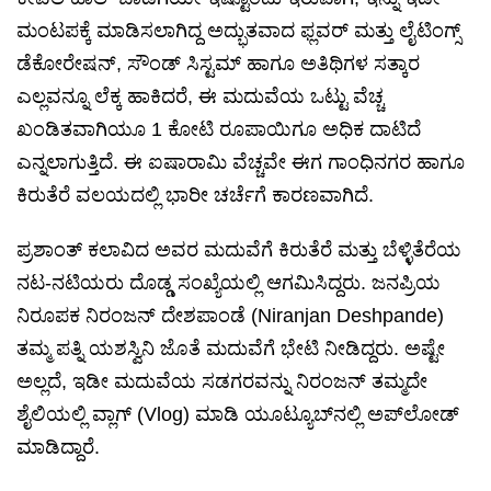
ಮಂಟಪಕ್ಕೆ ಮಾಡಿಸಲಾಗಿದ್ದ ಅದ್ಭುತವಾದ ಫ್ಲವರ್ ಮತ್ತು ಲೈಟಿಂಗ್ಸ್
ಡೆಕೋರೇಷನ್, ಸೌಂಡ್ ಸಿಸ್ಟಮ್ ಹಾಗೂ ಅತಿಥಿಗಳ ಸತ್ಕಾರ
ಎಲ್ಲವನ್ನೂ ಲೆಕ್ಕ ಹಾಕಿದರೆ, ಈ ಮದುವೆಯ ಒಟ್ಟು ವೆಚ್ಚ
ಖಂಡಿತವಾಗಿಯೂ 1 ಕೋಟಿ ರೂಪಾಯಿಗೂ ಅಧಿಕ ದಾಟಿದೆ
ಎನ್ನಲಾಗುತ್ತಿದೆ. ಈ ಐಷಾರಾಮಿ ವೆಚ್ಚವೇ ಈಗ ಗಾಂಧಿನಗರ ಹಾಗೂ
ಕಿರುತೆರೆ ವಲಯದಲ್ಲಿ ಭಾರೀ ಚರ್ಚೆಗೆ ಕಾರಣವಾಗಿದೆ.
ಪ್ರಶಾಂತ್ ಕಲಾವಿದ ಅವರ ಮದುವೆಗೆ ಕಿರುತೆರೆ ಮತ್ತು ಬೆಳ್ಳಿತೆರೆಯ
ನಟ-ನಟಿಯರು ದೊಡ್ಡ ಸಂಖ್ಯೆಯಲ್ಲಿ ಆಗಮಿಸಿದ್ದರು. ಜನಪ್ರಿಯ
ನಿರೂಪಕ ನಿರಂಜನ್ ದೇಶಪಾಂಡೆ (Niranjan Deshpande)
ತಮ್ಮ ಪತ್ನಿ ಯಶಸ್ವಿನಿ ಜೊತೆ ಮದುವೆಗೆ ಭೇಟಿ ನೀಡಿದ್ದರು. ಅಷ್ಟೇ
ಅಲ್ಲದೆ, ಇಡೀ ಮದುವೆಯ ಸಡಗರವನ್ನು ನಿರಂಜನ್ ತಮ್ಮದೇ
ಶೈಲಿಯಲ್ಲಿ ವ್ಲಾಗ್ (Vlog) ಮಾಡಿ ಯೂಟ್ಯೂಬ್‌ನಲ್ಲಿ ಅಪ್‌ಲೋಡ್
ಮಾಡಿದ್ದಾರೆ.