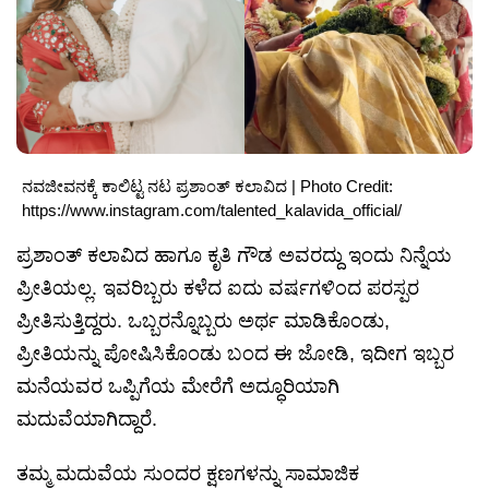
ನವಜೀವನಕ್ಕೆ ಕಾಲಿಟ್ಟ ನಟ ಪ್ರಶಾಂತ್ ಕಲಾವಿದ | Photo Credit:
https://www.instagram.com/talented_kalavida_official/
ಪ್ರಶಾಂತ್ ಕಲಾವಿದ ಹಾಗೂ ಕೃತಿ ಗೌಡ ಅವರದ್ದು ಇಂದು ನಿನ್ನೆಯ
ಪ್ರೀತಿಯಲ್ಲ. ಇವರಿಬ್ಬರು ಕಳೆದ ಐದು ವರ್ಷಗಳಿಂದ ಪರಸ್ಪರ
ಪ್ರೀತಿಸುತ್ತಿದ್ದರು. ಒಬ್ಬರನ್ನೊಬ್ಬರು ಅರ್ಥ ಮಾಡಿಕೊಂಡು,
ಪ್ರೀತಿಯನ್ನು ಪೋಷಿಸಿಕೊಂಡು ಬಂದ ಈ ಜೋಡಿ, ಇದೀಗ ಇಬ್ಬರ
ಮನೆಯವರ ಒಪ್ಪಿಗೆಯ ಮೇರೆಗೆ ಅದ್ಧೂರಿಯಾಗಿ
ಮದುವೆಯಾಗಿದ್ದಾರೆ.
ತಮ್ಮ ಮದುವೆಯ ಸುಂದರ ಕ್ಷಣಗಳನ್ನು ಸಾಮಾಜಿಕ