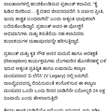
ಜಾಲತಾಣಗಳಲ್ಲಿ ಹಂಚಿಕೊಂಡಿರುವ ಪ್ರಶಾಂತ್ ಕಲಾವಿದ, "ಕೈ
ಹಿಡಿದ ದಿನದಿಂದ… ಕೈ ಬಿಡದ ಜೀವನದವರೆಗೆ. 5 ವರ್ಷದ ಪ್ರೀತಿ,
ಇಂದು ಶಾಶ್ವತ ಬಂಧವಾಗಿದೆ" ಎಂದು ಅತ್ಯಂತ ಭಾವುಕರಾಗಿ
ಬರೆದುಕೊಂಡಿದ್ದಾರೆ. ಪ್ರಶಾಂತ್ ಅವರ ಈ ಪೋಸ್ಟ್‌ಗೆ
ಅಭಿಮಾನಿಗಳು ಮತ್ತು ಕಿರುತೆರೆಯ ಸಹ-ಕಲಾವಿದರು
ಶುಭಾಶಯಗಳ ಮಹಾಪೂರವನ್ನೇ ಹರಿಸುತ್ತಿದ್ದಾರೆ.
ಪ್ರಶಾಂತ್ ಮತ್ತು ಕೃತಿ ಗೌಡ ಅವರ ಮದುವೆ ಹಾಗೂ ಆರತಕ್ಷತೆ
(Reception) ಕಾರ್ಯಕ್ರಮಗಳು ಬೆಂಗಳೂರಿನ ಹೊಸಕೆರಹಳ್ಳಿ ಬಳಿ
ಇರುವ ಅತ್ಯಂತ ಪ್ರತಿಷ್ಠಿತ ಹಾಗೂ ಐಷಾರಾಮಿ ಕಲ್ಯಾಣ
ಮಂಟಪವಾದ 'ವಿ ಲೆಗೆಸಿ' (V Legacy) ನಲ್ಲಿ ಜರುಗಿದೆ.
ರಾಜವೈಭವವನ್ನು ನೆನಪಿಸುವಂತೆ ಕಂಗೊಳಿಸುವ ಈ ಕಲ್ಯಾಣ
ಮಂಟಪದ ಒಂದೇ ಒಂದು ದಿನದ ಬಾಡಿಗೆನೇ ಬರೋಬ್ಬರಿ 24 ಲಕ್ಷ
ರೂಪಾಯಿ ಎಂದು ಹೇಳಲಾಗುತ್ತಿದೆ!
ಕೇವಲ ಹಾಲ್ ಬಾಡಿಗೆಯೇ ಇಷ್ಟೊಂದು ಇರುವಾಗ, ಇನ್ನು ಇಡೀ