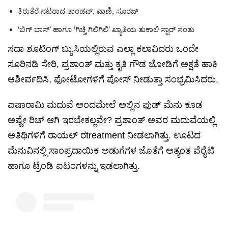
ಕಿರುತೆರೆ ನಟರಾದ ತಾಂಡವ್, ವಾಣಿ, ಸೂರಜ್
‘ಬಿಗ್ ಬಾಸ್’ ಹಾಗೂ ‘ಗಿಚ್ಚಿ ಗಿಲಿಗಿಲಿ’ ಖ್ಯಾತಿಯ ತುಕಾಲಿ ಸ್ಟಾರ್ ಸಂತು
ಸದಾ ಶೂಟಿಂಗ್ ಬ್ಯುಸಿಯಲ್ಲಿರುವ ಎಲ್ಲಾ ಕಲಾವಿದರು ಒಂದೇ
ಸೂರಿನಡಿ ಸೇರಿ, ಪ್ರಶಾಂತ್ ಮತ್ತು ಕೃತಿ ಗೌಡ ಜೋಡಿಗೆ ಅಕ್ಷತೆ ಹಾಕಿ
ಆಶೀರ್ವದಿಸಿ, ಫೋಟೋಗಳಿಗೆ ಪೋಸ್ ನೀಡುತ್ತಾ ಸಂಭ್ರಮಿಸಿದರು.
ಐಷಾರಾಮಿ ಮದುವೆ ಅಂದಮೇಲೆ ಅಲ್ಲಿನ ಫುಡ್ ಮೆನು ಕೂಡ
ಅಷ್ಟೇ ರಿಚ್ ಆಗಿ ಇರಬೇಕಲ್ಲವೇ? ಪ್ರಶಾಂತ್ ಅವರ ಮದುವೆಯಲ್ಲಿ
ಅತಿಥಿಗಳಿಗೆ ರಾಯಲ್ ರtreatment ನೀಡಲಾಗಿತ್ತು. ಊಟದ
ಮೆನುವಿನಲ್ಲಿ ಸಾಂಪ್ರದಾಯಿಕ ಅಡುಗೆಗಳ ಜೊತೆಗೆ ಅತ್ಯಂತ ವೆರೈಟಿ
ಹಾಗೂ ಟ್ರೆಂಡಿ ಐಟಂಗಳನ್ನು ಇಡಲಾಗಿತ್ತು.