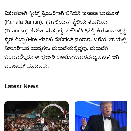
ವಿಶೇಷವಾಗಿ ಸ್ವೀಟ್ಸ್ ಪ್ರಿಯರಿಗಾಗಿ ಬಿಸಿಬಿಸಿ ಕುನಾಫಾ ಜಾಮೂನ್
(Kunafa Jamun), ಇಟಾಲಿಯನ್ ಶೈಲಿಯ ತಿರಾಮಿಸು
(Tiramisu) ಡೆಸರ್ಟ್ ಮತ್ತು ಲೈವ್ ಕೌಂಟರ್‌ನಲ್ಲಿ ತಯಾರಾಗುತ್ತಿದ್ದ
ಫೈರ್ ಪಿಜ್ಜಾ (Fire Pizza) ಸೇರಿದಂತೆ ನೂರಾರು ಬಗೆಯ ಬಾಯಲ್ಲಿ
ನೀರೂರಿಸುವ ಖಾದ್ಯಗಳು ಮದುವೆಯಲ್ಲಿದ್ದವು. ಮದುವೆಗೆ
ಬಂದವರೆಲ್ಲರೂ ಈ ಭರ್ಜರಿ ಊಟೋಪಚಾರವನ್ನು ಸಖತ್ ಆಗಿ
ಎಂಜಾಯ್ ಮಾಡಿದರು.
Latest News