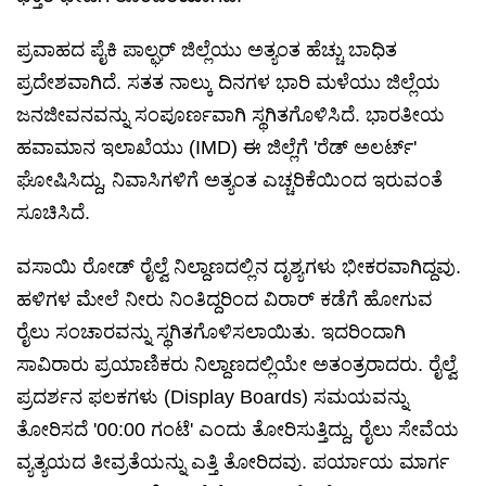
ಪ್ರವಾಹದ ಪೈಕಿ ಪಾಲ್ಘರ್ ಜಿಲ್ಲೆಯು ಅತ್ಯಂತ ಹೆಚ್ಚು ಬಾಧಿತ
ಪ್ರದೇಶವಾಗಿದೆ. ಸತತ ನಾಲ್ಕು ದಿನಗಳ ಭಾರಿ ಮಳೆಯು ಜಿಲ್ಲೆಯ
ಜನಜೀವನವನ್ನು ಸಂಪೂರ್ಣವಾಗಿ ಸ್ಥಗಿತಗೊಳಿಸಿದೆ. ಭಾರತೀಯ
ಹವಾಮಾನ ಇಲಾಖೆಯು (IMD) ಈ ಜಿಲ್ಲೆಗೆ 'ರೆಡ್ ಅಲರ್ಟ್'
ಘೋಷಿಸಿದ್ದು, ನಿವಾಸಿಗಳಿಗೆ ಅತ್ಯಂತ ಎಚ್ಚರಿಕೆಯಿಂದ ಇರುವಂತೆ
ಸೂಚಿಸಿದೆ.
ವಸಾಯಿ ರೋಡ್ ರೈಲ್ವೆ ನಿಲ್ದಾಣದಲ್ಲಿನ ದೃಶ್ಯಗಳು ಭೀಕರವಾಗಿದ್ದವು.
ಹಳಿಗಳ ಮೇಲೆ ನೀರು ನಿಂತಿದ್ದರಿಂದ ವಿರಾರ್ ಕಡೆಗೆ ಹೋಗುವ
ರೈಲು ಸಂಚಾರವನ್ನು ಸ್ಥಗಿತಗೊಳಿಸಲಾಯಿತು. ಇದರಿಂದಾಗಿ
ಸಾವಿರಾರು ಪ್ರಯಾಣಿಕರು ನಿಲ್ದಾಣದಲ್ಲಿಯೇ ಅತಂತ್ರರಾದರು. ರೈಲ್ವೆ
ಪ್ರದರ್ಶನ ಫಲಕಗಳು (Display Boards) ಸಮಯವನ್ನು
ತೋರಿಸದೆ '00:00 ಗಂಟೆ' ಎಂದು ತೋರಿಸುತ್ತಿದ್ದು, ರೈಲು ಸೇವೆಯ
ವ್ಯತ್ಯಯದ ತೀವ್ರತೆಯನ್ನು ಎತ್ತಿ ತೋರಿದವು. ಪರ್ಯಾಯ ಮಾರ್ಗ