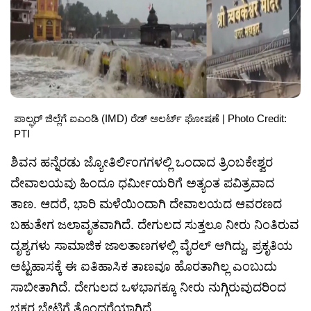
ಪಾಲ್ಘರ್ ಜಿಲ್ಲೆಗೆ ಐಎಂಡಿ (IMD) ರೆಡ್ ಅಲರ್ಟ್ ಘೋಷಣೆ | Photo Credit:
PTI
ಶಿವನ ಹನ್ನೆರಡು ಜ್ಯೋತಿರ್ಲಿಂಗಗಳಲ್ಲಿ ಒಂದಾದ ತ್ರಿಂಬಕೇಶ್ವರ
ದೇವಾಲಯವು ಹಿಂದೂ ಧರ್ಮೀಯರಿಗೆ ಅತ್ಯಂತ ಪವಿತ್ರವಾದ
ತಾಣ. ಆದರೆ, ಭಾರಿ ಮಳೆಯಿಂದಾಗಿ ದೇವಾಲಯದ ಆವರಣದ
ಬಹುತೇಗ ಜಲಾವೃತವಾಗಿದೆ. ದೇಗುಲದ ಸುತ್ತಲೂ ನೀರು ನಿಂತಿರುವ
ದೃಶ್ಯಗಳು ಸಾಮಾಜಿಕ ಜಾಲತಾಣಗಳಲ್ಲಿ ವೈರಲ್ ಆಗಿದ್ದು, ಪ್ರಕೃತಿಯ
ಅಟ್ಟಹಾಸಕ್ಕೆ ಈ ಐತಿಹಾಸಿಕ ತಾಣವೂ ಹೊರತಾಗಿಲ್ಲ ಎಂಬುದು
ಸಾಬೀತಾಗಿದೆ. ದೇಗುಲದ ಒಳಭಾಗಕ್ಕೂ ನೀರು ನುಗ್ಗಿರುವುದರಿಂದ
ಭಕ್ತರ ಭೇಟಿಗೆ ತೊಂದರೆಯಾಗಿದೆ.