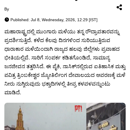
By
Published: Jul 8, Wednesday, 2026, 12:29 [IST]
ಮಹಾರಾಷ್ಟ್ರದಲ್ಲಿ ಮುಂಗಾರು ಮಳೆಯು ತನ್ನ ರೌದ್ರಾವತಾರವನ್ನು
ಪ್ರದರ್ಶಿಸುತ್ತಿದೆ. ಕಳೆದ ಕೆಲವು ದಿನಗಳಿಂದ ಸುರಿಯುತ್ತಿರುವ
ಧಾರಾಕಾರ ಮಳೆಯಿಂದಾಗಿ ರಾಜ್ಯದ ಹಲವು ಜಿಲ್ಲೆಗಳು ಪ್ರವಾಹದ
ಭೀತಿಯಲ್ಲಿವೆ. ಸಾರಿಗೆ ಸಂಪರ್ಕ ಕಡಿತಗೊಂಡಿದೆ, ಸಾಮಾನ್ಯ
ಜನಜೀವನ ತತ್ತರಿಸಿದೆ. ಈ ಪೈಕಿ, ನಾಸಿಕ್‌ನಲ್ಲಿರುವ ಐತಿಹಾಸಿಕ ಮತ್ತು
ಪವಿತ್ರ ತ್ರಿಂಬಕೇಶ್ವರ ಜ್ಯೋತಿರ್ಲಿಂಗ ದೇವಾಲಯದ ಆವರಣಕ್ಕೆ ಮಳೆ
ನೀರು ನುಗ್ಗಿರುವುದು ಭಕ್ತಾದಿಗಳಲ್ಲಿ ತೀವ್ರ ಕಳವಳವನ್ನುಂಟು
ಮಾಡಿದೆ.