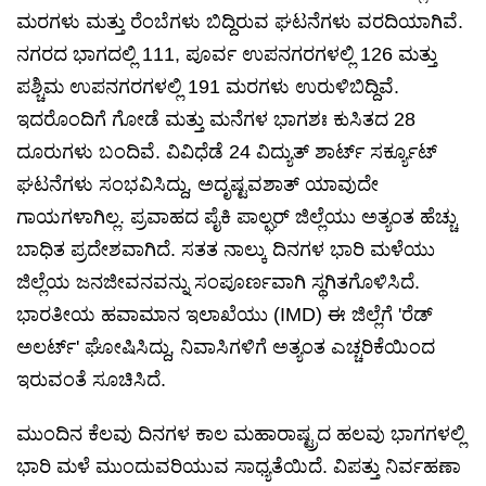
ಮರಗಳು ಮತ್ತು ರೆಂಬೆಗಳು ಬಿದ್ದಿರುವ ಘಟನೆಗಳು ವರದಿಯಾಗಿವೆ.
ನಗರದ ಭಾಗದಲ್ಲಿ 111, ಪೂರ್ವ ಉಪನಗರಗಳಲ್ಲಿ 126 ಮತ್ತು
ಪಶ್ಚಿಮ ಉಪನಗರಗಳಲ್ಲಿ 191 ಮರಗಳು ಉರುಳಿಬಿದ್ದಿವೆ.
ಇದರೊಂದಿಗೆ ಗೋಡೆ ಮತ್ತು ಮನೆಗಳ ಭಾಗಶಃ ಕುಸಿತದ 28
ದೂರುಗಳು ಬಂದಿವೆ. ವಿವಿಧೆಡೆ 24 ವಿದ್ಯುತ್ ಶಾರ್ಟ್ ಸರ್ಕ್ಯೂಟ್
ಘಟನೆಗಳು ಸಂಭವಿಸಿದ್ದು, ಅದೃಷ್ಟವಶಾತ್ ಯಾವುದೇ
ಗಾಯಗಳಾಗಿಲ್ಲ. ಪ್ರವಾಹದ ಪೈಕಿ ಪಾಲ್ಘರ್ ಜಿಲ್ಲೆಯು ಅತ್ಯಂತ ಹೆಚ್ಚು
ಬಾಧಿತ ಪ್ರದೇಶವಾಗಿದೆ. ಸತತ ನಾಲ್ಕು ದಿನಗಳ ಭಾರಿ ಮಳೆಯು
ಜಿಲ್ಲೆಯ ಜನಜೀವನವನ್ನು ಸಂಪೂರ್ಣವಾಗಿ ಸ್ಥಗಿತಗೊಳಿಸಿದೆ.
ಭಾರತೀಯ ಹವಾಮಾನ ಇಲಾಖೆಯು (IMD) ಈ ಜಿಲ್ಲೆಗೆ 'ರೆಡ್
ಅಲರ್ಟ್' ಘೋಷಿಸಿದ್ದು, ನಿವಾಸಿಗಳಿಗೆ ಅತ್ಯಂತ ಎಚ್ಚರಿಕೆಯಿಂದ
ಇರುವಂತೆ ಸೂಚಿಸಿದೆ.
ಮುಂದಿನ ಕೆಲವು ದಿನಗಳ ಕಾಲ ಮಹಾರಾಷ್ಟ್ರದ ಹಲವು ಭಾಗಗಳಲ್ಲಿ
ಭಾರಿ ಮಳೆ ಮುಂದುವರಿಯುವ ಸಾಧ್ಯತೆಯಿದೆ. ವಿಪತ್ತು ನಿರ್ವಹಣಾ