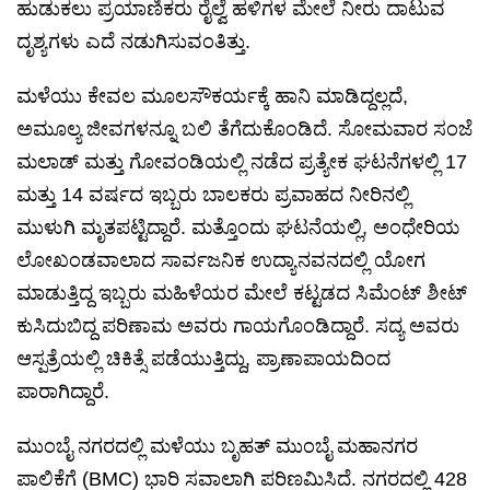
ಹುಡುಕಲು ಪ್ರಯಾಣಿಕರು ರೈಲ್ವೆ ಹಳಿಗಳ ಮೇಲೆ ನೀರು ದಾಟುವ
ದೃಶ್ಯಗಳು ಎದೆ ನಡುಗಿಸುವಂತಿತ್ತು.
ಮಳೆಯು ಕೇವಲ ಮೂಲಸೌಕರ್ಯಕ್ಕೆ ಹಾನಿ ಮಾಡಿದ್ದಲ್ಲದೆ,
ಅಮೂಲ್ಯ ಜೀವಗಳನ್ನೂ ಬಲಿ ತೆಗೆದುಕೊಂಡಿದೆ. ಸೋಮವಾರ ಸಂಜೆ
ಮಲಾಡ್ ಮತ್ತು ಗೋವಂಡಿಯಲ್ಲಿ ನಡೆದ ಪ್ರತ್ಯೇಕ ಘಟನೆಗಳಲ್ಲಿ 17
ಮತ್ತು 14 ವರ್ಷದ ಇಬ್ಬರು ಬಾಲಕರು ಪ್ರವಾಹದ ನೀರಿನಲ್ಲಿ
ಮುಳುಗಿ ಮೃತಪಟ್ಟಿದ್ದಾರೆ. ಮತ್ತೊಂದು ಘಟನೆಯಲ್ಲಿ, ಅಂಧೇರಿಯ
ಲೋಖಂಡವಾಲಾದ ಸಾರ್ವಜನಿಕ ಉದ್ಯಾನವನದಲ್ಲಿ ಯೋಗ
ಮಾಡುತ್ತಿದ್ದ ಇಬ್ಬರು ಮಹಿಳೆಯರ ಮೇಲೆ ಕಟ್ಟಡದ ಸಿಮೆಂಟ್ ಶೀಟ್
ಕುಸಿದುಬಿದ್ದ ಪರಿಣಾಮ ಅವರು ಗಾಯಗೊಂಡಿದ್ದಾರೆ. ಸದ್ಯ ಅವರು
ಆಸ್ಪತ್ರೆಯಲ್ಲಿ ಚಿಕಿತ್ಸೆ ಪಡೆಯುತ್ತಿದ್ದು, ಪ್ರಾಣಾಪಾಯದಿಂದ
ಪಾರಾಗಿದ್ದಾರೆ.
ಮುಂಬೈ ನಗರದಲ್ಲಿ ಮಳೆಯು ಬೃಹತ್ ಮುಂಬೈ ಮಹಾನಗರ
ಪಾಲಿಕೆಗೆ (BMC) ಭಾರಿ ಸವಾಲಾಗಿ ಪರಿಣಮಿಸಿದೆ. ನಗರದಲ್ಲಿ 428