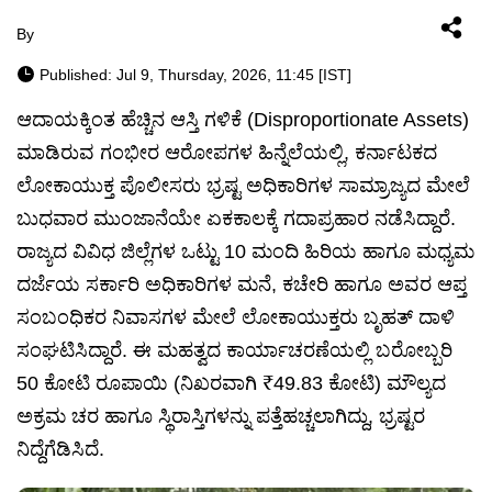
By
Published: Jul 9, Thursday, 2026, 11:45 [IST]
ಆದಾಯಕ್ಕಿಂತ ಹೆಚ್ಚಿನ ಆಸ್ತಿ ಗಳಿಕೆ (Disproportionate Assets)
ಮಾಡಿರುವ ಗಂಭೀರ ಆರೋಪಗಳ ಹಿನ್ನೆಲೆಯಲ್ಲಿ, ಕರ್ನಾಟಕದ
ಲೋಕಾಯುಕ್ತ ಪೊಲೀಸರು ಭ್ರಷ್ಟ ಅಧಿಕಾರಿಗಳ ಸಾಮ್ರಾಜ್ಯದ ಮೇಲೆ
ಬುಧವಾರ ಮುಂಜಾನೆಯೇ ಏಕಕಾಲಕ್ಕೆ ಗದಾಪ್ರಹಾರ ನಡೆಸಿದ್ದಾರೆ.
ರಾಜ್ಯದ ವಿವಿಧ ಜಿಲ್ಲೆಗಳ ಒಟ್ಟು 10 ಮಂದಿ ಹಿರಿಯ ಹಾಗೂ ಮಧ್ಯಮ
ದರ್ಜೆಯ ಸರ್ಕಾರಿ ಅಧಿಕಾರಿಗಳ ಮನೆ, ಕಚೇರಿ ಹಾಗೂ ಅವರ ಆಪ್ತ
ಸಂಬಂಧಿಕರ ನಿವಾಸಗಳ ಮೇಲೆ ಲೋಕಾಯುಕ್ತರು ಬೃಹತ್ ದಾಳಿ
ಸಂಘಟಿಸಿದ್ದಾರೆ. ಈ ಮಹತ್ವದ ಕಾರ್ಯಾಚರಣೆಯಲ್ಲಿ ಬರೋಬ್ಬರಿ
50 ಕೋಟಿ ರೂಪಾಯಿ (ನಿಖರವಾಗಿ ₹49.83 ಕೋಟಿ) ಮೌಲ್ಯದ
ಅಕ್ರಮ ಚರ ಹಾಗೂ ಸ್ಥಿರಾಸ್ತಿಗಳನ್ನು ಪತ್ತೆಹಚ್ಚಲಾಗಿದ್ದು, ಭ್ರಷ್ಟರ
ನಿದ್ದೆಗೆಡಿಸಿದೆ.