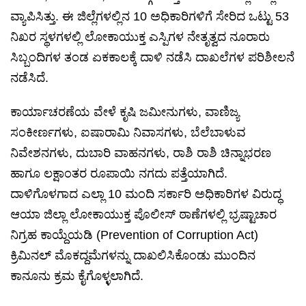
ವ್ಯಾಪಿಸಿತ್ತು. ಈ ಜಿಲ್ಲೆಗಳಲ್ಲಿನ 10 ಅಧಿಕಾರಿಗಳಿಗೆ ಸೇರಿದ ಒಟ್ಟು 53
ನಿಖರ ಸ್ಥಳಗಳಲ್ಲಿ ಲೋಕಾಯುಕ್ತ ಎಸ್ಪಿಗಳ ನೇತೃತ್ವದ ನೂರಾರು
ಸಿಬ್ಬಂದಿಗಳ ತಂಡ ಏಕಕಾಲಕ್ಕೆ ದಾಳಿ ನಡೆಸಿ ದಾಖಲೆಗಳ ಪರಿಶೀಲನೆ
ನಡೆಸಿದೆ.
ಕಾರ್ಯಾಚರಣೆಯ ವೇಳೆ ಕೃಷಿ ಜಮೀನುಗಳು, ವಾಣಿಜ್ಯ
ಸಂಕೀರ್ಣಗಳು, ಐಷಾರಾಮಿ ನಿವಾಸಗಳು, ಬೆಲೆಬಾಳುವ
ನಿವೇಶನಗಳು, ದುಬಾರಿ ವಾಹನಗಳು, ರಾಶಿ ರಾಶಿ ಚಿನ್ನಾಭರಣ
ಹಾಗೂ ಲಕ್ಷಾಂತರ ರೂಪಾಯಿ ನಗದು ಪತ್ತೆಯಾಗಿದೆ.
ದಾಳಿಗೊಳಗಾದ ಎಲ್ಲಾ 10 ಮಂದಿ ಸರ್ಕಾರಿ ಅಧಿಕಾರಿಗಳ ವಿರುದ್ಧ
ಆಯಾ ಜಿಲ್ಲಾ ಲೋಕಾಯುಕ್ತ ಪೊಲೀಸ್‌ ಠಾಣೆಗಳಲ್ಲಿ ಭ್ರಷ್ಟಾಚಾರ
ನಿಗ್ರಹ ಕಾಯ್ದೆಯಡಿ (Prevention of Corruption Act)
ಕ್ರಿಮಿನಲ್ ಮೊಕದ್ದಮೆಗಳನ್ನು ದಾಖಲಿಸಿಕೊಂಡು ಮುಂದಿನ
ಕಾನೂನು ಕ್ರಮ ಕೈಗೊಳ್ಳಲಾಗಿದೆ.