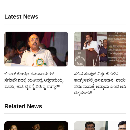
Latest News
ಬೀದರ್ ಶೋಷಿತ ಸಮುದಾಯಗಳ
ಸಚಿವ ಸಂಪುಟ ವಿಸ್ತರಣೆ ಬಳಿಕ
ಸಮಾವೇಶದಲ್ಲಿ ಯತೀಂದ್ರ ಸಿದ್ದರಾಮಯ್ಯ
ಕಾಂಗ್ರೆಸ್‌ನಲ್ಲಿ ಅಸಮಾಧಾನ; ನಾಯಕ
ಮಾತು; ಜಾತಿ ವ್ಯವಸ್ಥೆ ವಿರುದ್ಧ ವಾಗ್ದಾಳಿ!!
ಸಮುದಾಯಕ್ಕೆ ಅನ್ಯಾಯ ಎಂದ ಅನಿಲ್
ಚಿಕ್ಕಮಾದು!!
Related News