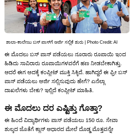
ಶಾಲಾ-ಕಾಲೇಜು ಬಸ್ ಪಾಸ್‌ಗೆ ಅರ್ಜಿ ಸಲ್ಲಿಕೆ ಶುರು | Photo Credit: AI
ಈ ಮೊದಲು ಬಸ್ ಪಾಸ್ ಪಡೆಯಲು ನೂರಾರು ರೂಪಾಯಿ ಇಂದ
ಹಿಡಿದು ಸಾವಿರಾರು ರೂಪಾಯಿಗಳವರೆಗೆ ಹಣ ನೀಡಬೇಕಾಗಿತ್ತು.
ಆದರೆ ಈಗ ಅದಕ್ಕೆ ಕಂಪ್ಲೀಟ್ ಮುಕ್ತಿ ಸಿಕ್ಕಿದೆ. ಹಾಗಿದ್ದರೆ ಈ ಫ್ರೀ ಬಸ್
ಪಾಸ್ ಪಡೆಯಲು ಅರ್ಜಿ ಸಲ್ಲಿಸುವುದು ಹೇಗೆ? ಏನೆಲ್ಲಾ
ದಾಖಲೆಗಳು ಬೇಕು? ಇಲ್ಲಿದೆ ಕಂಪ್ಲೀಟ್ ಮಾಹಿತಿ.
ಈ ಮೊದಲು ದರ ಎಷ್ಟಿತ್ತು ಗೊತ್ತಾ?
ಈ ಹಿಂದೆ ವಿದ್ಯಾರ್ಥಿಗಳು ಪಾಸ್ ಪಡೆಯಲು 150 ರೂ. ಸೇವಾ
ಶುಲ್ಕದ ಜೊತೆಗೆ ಕ್ಲಾಸ್ ಆಧಾರದ ಮೇಲೆ ದೊಡ್ಡ ಮೊತ್ತವನ್ನೇ