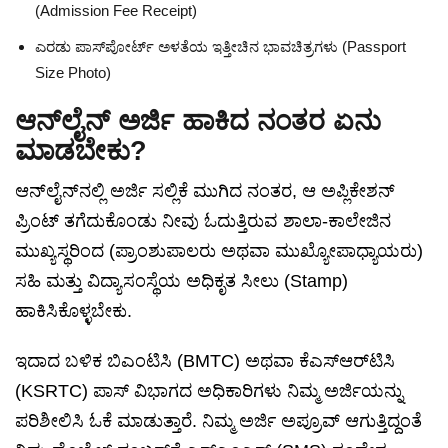
(Admission Fee Receipt)
ಎರಡು ಪಾಸ್‌ಪೋರ್ಟ್ ಅಳತೆಯ ಇತ್ತೀಚಿನ ಭಾವಚಿತ್ರಗಳು (Passport
Size Photo)
ಆನ್‌ಲೈನ್ ಅರ್ಜಿ ಹಾಕಿದ ನಂತರ ಏನು
ಮಾಡಬೇಕು?
ಆನ್‌ಲೈನ್‌ನಲ್ಲಿ ಅರ್ಜಿ ಸಲ್ಲಿಕೆ ಮುಗಿದ ನಂತರ, ಆ ಅಪ್ಲಿಕೇಶನ್
ಪ್ರಿಂಟ್ ತಗೆದುಕೊಂಡು ನೀವು ಓದುತ್ತಿರುವ ಶಾಲಾ-ಕಾಲೇಜಿನ
ಮುಖ್ಯಸ್ಥರಿಂದ (ಪ್ರಾಂಶುಪಾಲರು ಅಥವಾ ಮುಖ್ಯೋಪಾಧ್ಯಾಯರು)
ಸಹಿ ಮತ್ತು ವಿದ್ಯಾಸಂಸ್ಥೆಯ ಅಧಿಕೃತ ಸೀಲು (Stamp)
ಹಾಕಿಸಿಕೊಳ್ಳಬೇಕು.
ಇದಾದ ಬಳಿಕ ಬಿಎಂಟಿಸಿ (BMTC) ಅಥವಾ ಕೆಎಸ್‌ಆರ್‌ಟಿಸಿ
(KSRTC) ಪಾಸ್ ವಿಭಾಗದ ಅಧಿಕಾರಿಗಳು ನಿಮ್ಮ ಅರ್ಜಿಯನ್ನು
ಪರಿಶೀಲಿಸಿ ಓಕೆ ಮಾಡುತ್ತಾರೆ. ನಿಮ್ಮ ಅರ್ಜಿ ಅಪ್ರೂವ್ ಆಗುತ್ತಿದ್ದಂತೆ