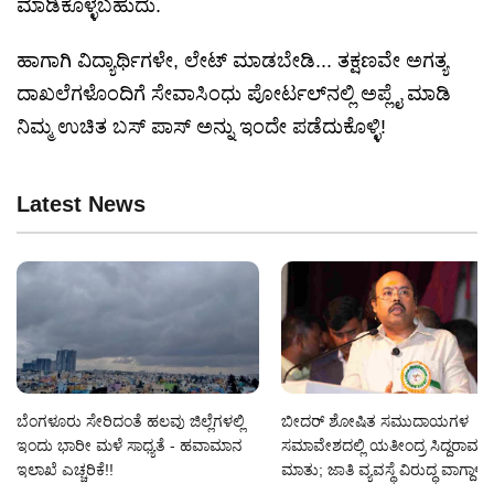
ಮಾಡಿಕೊಳ್ಳಬಹುದು.
ಹಾಗಾಗಿ ವಿದ್ಯಾರ್ಥಿಗಳೇ, ಲೇಟ್ ಮಾಡಬೇಡಿ... ತಕ್ಷಣವೇ ಅಗತ್ಯ
ದಾಖಲೆಗಳೊಂದಿಗೆ ಸೇವಾಸಿಂಧು ಪೋರ್ಟಲ್‌ನಲ್ಲಿ ಅಪ್ಲೈ ಮಾಡಿ
ನಿಮ್ಮ ಉಚಿತ ಬಸ್ ಪಾಸ್ ಅನ್ನು ಇಂದೇ ಪಡೆದುಕೊಳ್ಳಿ!
Latest News
ಬೆಂಗಳೂರು ಸೇರಿದಂತೆ ಹಲವು ಜಿಲ್ಲೆಗಳಲ್ಲಿ
ಬೀದರ್ ಶೋಷಿತ ಸಮುದಾಯಗಳ
ಇಂದು ಭಾರೀ ಮಳೆ ಸಾಧ್ಯತೆ - ಹವಾಮಾನ
ಸಮಾವೇಶದಲ್ಲಿ ಯತೀಂದ್ರ ಸಿದ್ದರಾಮಯ
ಇಲಾಖೆ ಎಚ್ಚರಿಕೆ!!
ಮಾತು; ಜಾತಿ ವ್ಯವಸ್ಥೆ ವಿರುದ್ಧ ವಾಗ್ದಾಳಿ!!