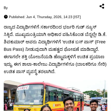
By
Published: Jun 4, Thursday, 2026, 14:23 [IST]
ರಾಜ್ಯದ ವಿದ್ಯಾರ್ಥಿಗಳಿಗೆ ಸರ್ಕಾರದಿಂದ ಭರ್ಜರಿ ಗುಡ್ ನ್ಯೂಸ್
ಸಿಕ್ಕಿದೆ. ಮುಖ್ಯಮಂತ್ರಿಯಾಗಿ ಅಧಿಕಾರ ವಹಿಸಿಕೊಂಡ ಬೆನ್ನಲ್ಲೇ ಡಿ.ಕೆ.
ಶಿವಕುಮಾರ್ ಅವರು ವಿದ್ಯಾರ್ಥಿಗಳಿಗೆ 'ಉಚಿತ ಬಸ್ ಪಾಸ್' (Free
Bus Pass) ನೀಡುವುದಾಗಿ ಮಹತ್ವದ ಘೋಷಣೆ ಮಾಡಿದ್ದಾರೆ.
ಈಗಾಗಲೇ ಶಕ್ತಿ ಯೋಜನೆಯಡಿ ಹೆಣ್ಣುಮಕ್ಕಳಿಗೆ ಉಚಿತ ಪ್ರಯಾಣ
ಇದ್ದು, ಈಗ ಶಾಲಾ-ಕಾಲೇಜು ವಿದ್ಯಾರ್ಥಿಗಳಿಗೂ (ಬಾಲಕರಿಗೂ ಸೇರಿ)
ಉಚಿತ ಪಾಸ್ ವ್ಯವಸ್ಥೆ ತರಲಾಗಿದೆ.