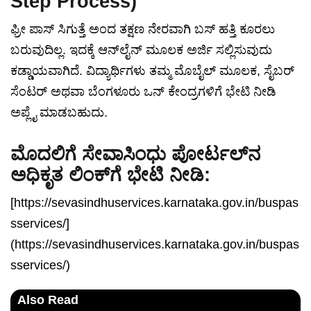
Step Process)
ಫ್ರೀ ಪಾಸ್ ಸಿಗುತ್ತೆ ಅಂದ ತಕ್ಷಣ ನೇರವಾಗಿ ಬಸ್ ಹತ್ತಿ ಕೂರಲು
ಬರುವುದಿಲ್ಲ. ಇದಕ್ಕೆ ಆನ್‌ಲೈನ್ ಮೂಲಕ ಅರ್ಜಿ ಸಲ್ಲಿಸುವುದು
ಕಡ್ಡಾಯವಾಗಿದೆ. ವಿದ್ಯಾರ್ಥಿಗಳು ತಮ್ಮ ಮೊಬೈಲ್ ಮೂಲಕ, ಸೈಬರ್
ಸೆಂಟರ್ ಅಥವಾ ಬೆಂಗಳೂರು ಒನ್ ಕೇಂದ್ರಗಳಿಗೆ ಭೇಟಿ ನೀಡಿ
ಅಪ್ಲೈ ಮಾಡಬಹುದು.
ಮೊದಲಿಗೆ ಸೇವಾಸಿಂಧು ಪೋರ್ಟಲ್‌ನ
ಅಧಿಕೃತ ಲಿಂಕ್‌ಗೆ ಭೇಟಿ ನೀಡಿ:
[https://sevasindhuservices.karnataka.gov.in/buspas
sservices/]
(https://sevasindhuservices.karnataka.gov.in/buspas
sservices/)
Also Read