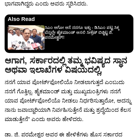
ಭಾಗವಾಗಿದ್ದರು ಎಂದು ಅವರು ಸ್ಮರಿಸಿದರು.
Also Read
ಸಿಎಂ ಆಗೋ ಆಸೆ ನನಗೂ ಇತ್ತು - ಡಿಸಿಎಂ ಪಟ್ಟ ಸಿಕ್ಕ
ಬೆನ್ನಲ್ಲೇ ಹೈಕಮಾಂಡ್ ಅಸಲಿ ಸೀಕ್ರೆಟ್ ಬಿಚ್ಚಿಟ್ಟ ಜಿ.
ಪರಮೇಶ್ವರ್!!
ಆಗಾಗ, ಸರ್ಕಾರದಲ್ಲಿ ತಮ್ಮ ಭವಿಷ್ಯದ ಸ್ಥಾನ
ಅಥವಾ ಇಲಾಖೆಗಳ ವಿಷಯದಲ್ಲಿ,
ನನಗೆ ಯಾವ ಪೋರ್ಟ್‌ಫೋಲಿಯೊ ನೀಡಲಾಗುತ್ತದೆ ಎಂಬುದು
ನನಗೆ ಗೊತ್ತಿಲ್ಲ. ಹೈಕಮಾಂಡ್ ಮತ್ತು ಮುಖ್ಯಮಂತ್ರಿಗಳು ನನಗೆ
ಯಾವ ಪೋರ್ಟ್‌ಫೋಲಿಯೊ ನೀಡಲು ನಿರ್ಧರಿಸುತ್ತಾರೋ, ಅದನ್ನು
ನಾನು ಜವಾಬ್ದಾರಿಯಾಗಿ ನಿರ್ವಹಿಸುತ್ತೇನೆ ಮತ್ತು ಶ್ರದ್ಧೆಯಿಂದ ಕೆಲಸ
ಮಾಡುತ್ತೇನೆ” ಎಂದು ಅವರು ಹೇಳಿದರು.
ಡಾ. ಜಿ. ಪರಮೇಶ್ವರ ಅವರ ಈ ಹೇಳಿಕೆಗಳು ಹೊಸ ಸರ್ಕಾರದ