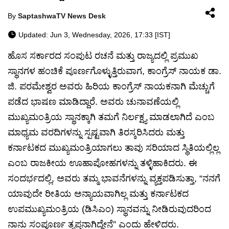
By
SaptashwaTV News Desk
Updated: Jun 3, Wednesday, 2026, 17:33 [IST]
ಹೊಸ ಸರ್ಕಾರದ ಸಂಪುಟ ರಚನೆ ಮತ್ತು ರಾಜ್ಯದಲ್ಲಿ ಪ್ರಮುಖ
ಸ್ಥಾನಗಳ ಹಂಚಿಕೆ ಪೂರ್ಣಗೊಳ್ಳುತ್ತಿರುವಾಗ, ಕಾಂಗ್ರೆಸ್ ನಾಯಕ ಡಾ.
ಜಿ. ಪರಮೇಶ್ವರ ಅವರು ಹಿರಿಯ ಕಾಂಗ್ರೆಸ್ ನಾಯಕನಾಗಿ ಮೆಚ್ಚುಗೆ
ಪಡೆದ ಭಾಷಣ ಮಾಡಿದ್ದಾರೆ. ಅವರು ಚುನಾವಣೆಯಲ್ಲಿ
ಮುಖ್ಯಮಂತ್ರಿಯ ಸ್ಥಾನಕ್ಕಾಗಿ ತಮಗೆ ನಿರ್ಲಕ್ಷ್ಯ ಮಾಡಲಾಗಿದೆ ಎಂಬ
ಮಾಧ್ಯಮ ವರದಿಗಳನ್ನು ಸ್ಪಷ್ಟವಾಗಿ ತಿರಸ್ಕರಿಸಿದರು ಮತ್ತು
ಕರ್ನಾಟಕದ ಮುಖ್ಯಮಂತ್ರಿಯಾಗಲು ತಾವು ಸರಿಯಾದ ಸ್ಥಿತಿಯಲ್ಲಿಲ್ಲ
ಎಂಬ ರಾಜಕೀಯ ಊಹಾಪೋಹಗಳನ್ನು ತಳ್ಳಿಹಾಕಿದರು. ಈ
ಸಂದರ್ಭದಲ್ಲಿ, ಅವರು ತಮ್ಮ ಭಾವನೆಗಳನ್ನು ವ್ಯಕ್ತಪಡಿಸುತ್ತಾ, “ನನಗೆ
ಯಾವುದೇ ರೀತಿಯ ಅನ್ಯಾಯವಾಗಿಲ್ಲ ಮತ್ತು ಕರ್ನಾಟಕದ
ಉಪಮುಖ್ಯಮಂತ್ರಿಯ (ಡಿಸಿಎಂ) ಸ್ಥಾನವನ್ನು ನೀಡಿರುವುದರಿಂದ
ನಾನು ಸಂಪೂರ್ಣ ತೃಪ್ತನಾಗಿದ್ದೇನೆ” ಎಂದು ಹೇಳಿದರು.