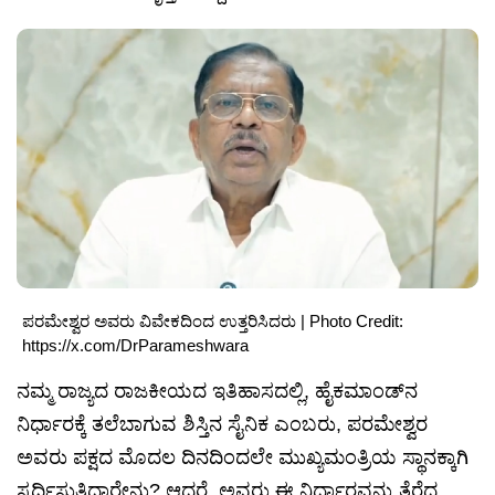
ಪರಮೇಶ್ವರ ಅವರು ವಿವೇಕದಿಂದ ಉತ್ತರಿಸಿದರು | Photo Credit:
https://x.com/DrParameshwara
ನಮ್ಮ ರಾಜ್ಯದ ರಾಜಕೀಯದ ಇತಿಹಾಸದಲ್ಲಿ, ಹೈಕಮಾಂಡ್‌ನ
ನಿರ್ಧಾರಕ್ಕೆ ತಲೆಬಾಗುವ ಶಿಸ್ತಿನ ಸೈನಿಕ ಎಂಬರು, ಪರಮೇಶ್ವರ
ಅವರು ಪಕ್ಷದ ಮೊದಲ ದಿನದಿಂದಲೇ ಮುಖ್ಯಮಂತ್ರಿಯ ಸ್ಥಾನಕ್ಕಾಗಿ
ಸ್ಪರ್ಧಿಸುತ್ತಿದ್ದಾರೇನು? ಆದರೆ, ಅವರು ಈ ನಿರ್ಧಾರವನ್ನು ತೆರೆದ