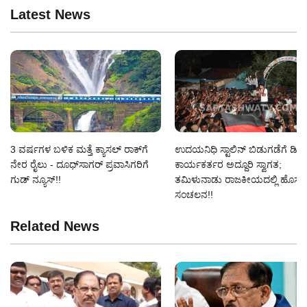
Latest News
3 ವರ್ಷಗಳ ಬಳಿಕ ಮತ್ತೆ ಕ್ಯಾಸಲ್ ರಾಕ್‌ಗೆ
ಉದಯನಿಧಿ ಸ್ಟಾಲಿನ್ ಬಿಡುಗಡೆಗೆ ಡಿಎ
ನೇರ ರೈಲು - ದೂಧ್‌ಸಾಗರ್ ಪ್ರವಾಸಿಗರಿಗೆ
ಕಾರ್ಯಕರ್ತರ ಅದ್ದೂರಿ ಸ್ವಾಗತ;
ಗುಡ್ ನ್ಯೂಸ್!!
ತಮಿಳುನಾಡು ರಾಜಕೀಯದಲ್ಲಿ ಹೊಸ
ಸಂಚಲನ!!
Related News