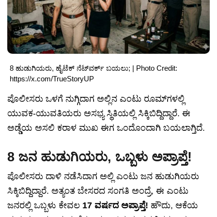
8 ಹುಡುಗಿಯರು, ಹೈಟೆಕ್ ನೆಟ್‌ವರ್ಕ್ ಬಯಲು; | Photo Credit:
https://x.com/TrueStoryUP
ಪೊಲೀಸರು ಒಳಗೆ ನುಗ್ಗಿದಾಗ ಅಲ್ಲಿನ ಎಂಟು ರೂಮ್‌ಗಳಲ್ಲಿ
ಯುವಕ-ಯುವತಿಯರು ಅಸಭ್ಯ ಸ್ಥಿತಿಯಲ್ಲಿ ಸಿಕ್ಕಿಬಿದ್ದಿದ್ದಾರೆ. ಈ
ಅಡ್ಡೆಯ ಅಸಲಿ ಕರಾಳ ಮುಖ ಈಗ ಒಂದೊಂದಾಗಿ ಬಯಲಾಗ್ತಿದೆ.
8 ಜನ ಹುಡುಗಿಯರು, ಒಬ್ಬಳು ಅಪ್ರಾಪ್ತೆ!
ಪೊಲೀಸರು ದಾಳಿ ನಡೆಸಿದಾಗ ಅಲ್ಲಿ ಎಂಟು ಜನ ಹುಡುಗಿಯರು
ಸಿಕ್ಕಿಬಿದ್ದಿದ್ದಾರೆ. ಅತ್ಯಂತ ಬೇಸರದ ಸಂಗತಿ ಅಂದ್ರೆ, ಈ ಎಂಟು
ಜನರಲ್ಲಿ ಒಬ್ಬಳು ಕೇವಲ
17 ವರ್ಷದ ಅಪ್ರಾಪ್ತೆ!
ಹೌದು, ಆಕೆಯ