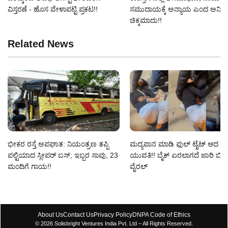
ವಿಸ್ತರಣೆ - ಹೊಸ ವೇಳಾಪಟ್ಟಿ ಪ್ರಕಟ!!
ಸಮುದಾಯಕ್ಕೆ ಅನ್ಯಾಯ ಎಂದ ಅನಿಲ್
ಚಿಕ್ಕಮಾದು!!
Related News
ಭೀಕರ ರಸ್ತೆ ಅಪಘಾತ: ನಿಯಂತ್ರಣ ತಪ್ಪಿ
ಮದ್ಯಪಾನ ಮಾಡಿ ಫುಲ್ ಟೈಟ್ ಆದ
ಪಲ್ಟಿಯಾದ ಸ್ಲೀಪರ್ ಬಸ್; ಇಬ್ಬರ ಸಾವು, 23
ಯುವತಿ!! ಬೈಕ್ ಏರಲಾಗದೆ ಜಾರಿ ಬಿದ್ದ ದ
ಮಂದಿಗೆ ಗಾಯ!!
ವೈರಲ್
About Us
Contact Us
Privacy Policy
DNPA Code of Ethics
© 2026 Solisbright Ventures India Pvt. Ltd – All Rights Reserved.