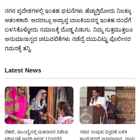
ನಗರ ಪ್ರದೇಶಗಳಲ್ಲಿ ಇಂತಹ ಘಟನೆಗಳು ಹೆಚ್ಚಾಗ್ತಿರೋದು ನಿಜಕ್ಕೂ
ಆತಂಕಕಾರಿ. ಅದರಲ್ಲೂ ಅಪ್ರಾಪ್ತ ಬಾಲಕಿಯರನ್ನ ಇಂತಹ ದಂಧೆಗೆ
ಬಳಸಿಕೊಳ್ಳೋದು ಸಮಾಜಕ್ಕೆ ದೊಡ್ಡ ಪಿಡುಗು. ನಿಮ್ಮ ಸುತ್ತಮುತ್ತಲೂ
ಅನುಮಾನಾಸ್ಪದ ಚಟುವಟಿಕೆಗಳು ನಡೆದ್ರೆ ದಯವಿಟ್ಟು ಪೊಲೀಸರ
ಗಮನಕ್ಕೆ ತನ್ನಿ.
Latest News
ದೆಹಲಿ, ಮುಂಬೈನಲ್ಲಿ ಮತದಾರರ ವಿಶೇಷ
ಸಚಿವ ಸಂಪುಟ ವಿಸ್ತರಣೆ ಬಳಿಕ
ಪರಿಷ್ಕರಣೆ ಅವಧಿ ಆಗಸ್ಟ್ 17ರವರೆಗೆ
ಕಾಂಗ್ರೆಸ್‌ನಲ್ಲಿ ಅಸಮಾಧಾನ; ನಾಯಕ