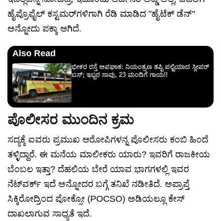
ಹೈಪ್ರೊಫೈಲ್ ಕಸ್ಟಮರ್‌ಗಳಿಗಾಗಿ ರೆಡಿ ಮಾಡಿದ "ಹೈಟೆಕ್ ಡೆನ್"
ಅನ್ನೋದು ಪಕ್ಕಾ ಆಗಿದೆ.
Also Read
ಭೀಕರ ರಸ್ತೆ ಅಪಘಾತ: ನಿಯಂತ್ರಣ ತಪ್ಪಿ ಪಲ್ಟಿಯಾದ ಸ್ಲೀಪರ್
ಬಸ್; ಇಬ್ಬರ ಸಾವು, 23 ಮಂದಿಗೆ ಗಾಯ!!
ಪೊಲೀಸರ ಮುಂದಿನ ಕ್ರಮ
ಸದ್ಯಕ್ಕೆ ಐವರು ಪ್ರಮುಖ ಆರೋಪಿಗಳನ್ನ ಪೊಲೀಸರು ಕಂಬಿ ಹಿಂದೆ
ತಳ್ಳಿದ್ದಾರೆ. ಈ ಮನೆಯ ಮಾಲೀಕರು ಯಾರು? ಇವರಿಗೆ ರಾಜಕೀಯ
ಬೆಂಬಲ ಇತ್ತಾ? ದೆಹಲಿಯ ಬೇರೆ ಯಾವ ಭಾಗಗಳಲ್ಲಿ ಇವರ
ನೆಟ್‌ವರ್ಕ್ ಇದೆ ಅನ್ನೋದರ ಬಗ್ಗೆ ತನಿಖೆ ನಡೀತಿದೆ. ಅಪ್ರಾಪ್ತೆ
ಸಿಕ್ಕಿರೋದ್ರಿಂದ ಪೋಕ್ಸೋ (POCSO) ಅಡಿಯಲ್ಲೂ ಕೇಸ್
ದಾಖಲಾಗುವ ಸಾಧ್ಯತೆ ಇದೆ.