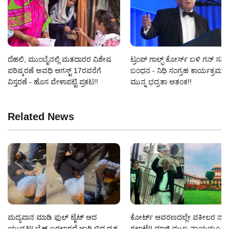
ದೆಹಲಿ, ಮುಂಬೈನಲ್ಲಿ ಮತದಾರರ ವಿಶೇಷ
ಟ್ರಂಪ್ ಗಾಲ್ಫ್ ಕೋರ್ಸ್ ಬಳಿ ಗನ್‌ ಸಹಿತ ವ
ಪರಿಷ್ಕರಣೆ ಅವಧಿ ಆಗಸ್ಟ್ 17ರವರೆಗೆ
ಬಂಧನ - ನಿಧಿ ಸಂಗ್ರಹ ಕಾರ್ಯಕ್ರಮಕ್ಕ
ವಿಸ್ತರಣೆ - ಹೊಸ ವೇಳಾಪಟ್ಟಿ ಪ್ರಕಟ!!
ಮುನ್ನ ಭದ್ರತಾ ಆತಂಕ!!
Related News
ಮದ್ಯಪಾನ ಮಾಡಿ ಫುಲ್ ಟೈಟ್ ಆದ
ಕೋರ್ಟ್ ಆವರಣದಲ್ಲೇ ವಕೀಲರ ನಡು
ಯುವತಿ!! ಬೈಕ್ ಏರಲಾಗದೆ ಜಾರಿ ಬಿದ್ದ ದೃಶ್ಯ
ಗಲಾಟೆ!! ಮಾಜಿ ಮುಖ್ಯ ನ್ಯಾಯಮೂರ್ತಿ