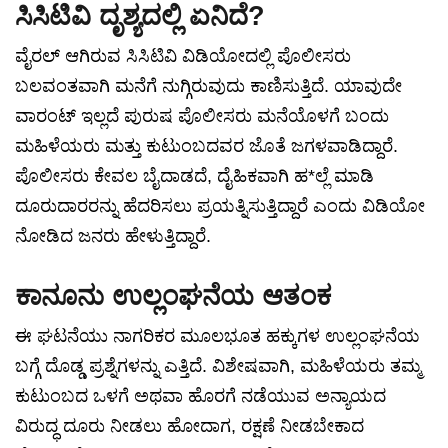
ಸಿಸಿಟಿವಿ ದೃಶ್ಯದಲ್ಲಿ ಏನಿದೆ?
ವೈರಲ್ ಆಗಿರುವ ಸಿಸಿಟಿವಿ ವಿಡಿಯೋದಲ್ಲಿ ಪೊಲೀಸರು
ಬಲವಂತವಾಗಿ ಮನೆಗೆ ನುಗ್ಗಿರುವುದು ಕಾಣಿಸುತ್ತಿದೆ. ಯಾವುದೇ
ವಾರಂಟ್ ಇಲ್ಲದೆ ಪುರುಷ ಪೊಲೀಸರು ಮನೆಯೊಳಗೆ ಬಂದು
ಮಹಿಳೆಯರು ಮತ್ತು ಕುಟುಂಬದವರ ಜೊತೆ ಜಗಳವಾಡಿದ್ದಾರೆ.
ಪೊಲೀಸರು ಕೇವಲ ಬೈದಾಡದೆ, ದೈಹಿಕವಾಗಿ ಹ*ಲ್ಲೆ ಮಾಡಿ
ದೂರುದಾರರನ್ನು ಹೆದರಿಸಲು ಪ್ರಯತ್ನಿಸುತ್ತಿದ್ದಾರೆ ಎಂದು ವಿಡಿಯೋ
ನೋಡಿದ ಜನರು ಹೇಳುತ್ತಿದ್ದಾರೆ.
ಕಾನೂನು ಉಲ್ಲಂಘನೆಯ ಆತಂಕ
ಈ ಘಟನೆಯು ನಾಗರಿಕರ ಮೂಲಭೂತ ಹಕ್ಕುಗಳ ಉಲ್ಲಂಘನೆಯ
ಬಗ್ಗೆ ದೊಡ್ಡ ಪ್ರಶ್ನೆಗಳನ್ನು ಎತ್ತಿದೆ. ವಿಶೇಷವಾಗಿ, ಮಹಿಳೆಯರು ತಮ್ಮ
ಕುಟುಂಬದ ಒಳಗೆ ಅಥವಾ ಹೊರಗೆ ನಡೆಯುವ ಅನ್ಯಾಯದ
ವಿರುದ್ಧ ದೂರು ನೀಡಲು ಹೋದಾಗ, ರಕ್ಷಣೆ ನೀಡಬೇಕಾದ