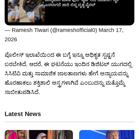
ಏರಲಾಗದೆ ಜಾರಿ ಬಿದ್ದ ದೃಶ್ಯ ವೈರಲ್
— Ramesh Tiwari (@rameshofficial0)
March 17,
2026
ಪೊಲೀಸ್ ಇಲಾಖೆಯಿಂದ ಈ ಬಗ್ಗೆ ಇನ್ನೂ ಅಧಿಕೃತ ಸ್ಪಷ್ಟನೆ
ಬರಬೇಕಿದೆ. ಆದರೆ, ಈ ಘಟನೆಯು ಇಂದಿನ ಡಿಜಿಟಲ್ ಯುಗದಲ್ಲಿ
ಸಿಸಿಟಿವಿ ಮತ್ತು ಸಾಮಾಜಿಕ ಜಾಲತಾಣಗಳು ಹೇಗೆ ಅನ್ಯಾಯವನ್ನು
ಹೊರಹಾಕಲು ಶಕ್ತಿಶಾಲಿ ಅಸ್ತ್ರಗಳಾಗಿವೆ ಎಂಬುದನ್ನು ಮತ್ತೊಮ್ಮೆ
ಸಾಬೀತುಪಡಿಸಿದೆ.
Latest News