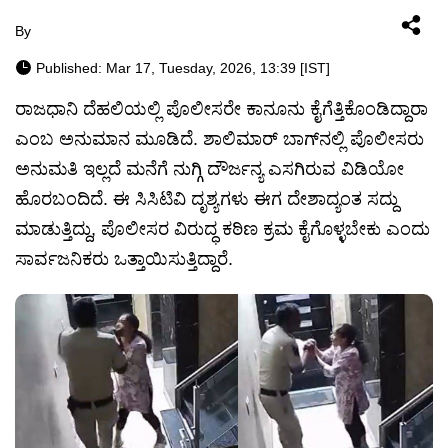
By
Published: Mar 17, Tuesday, 2026, 13:39 [IST]
ರಾಜಧಾನಿ ದೆಹಲಿಯಲ್ಲಿ ಪೊಲೀಸರೇ ಕಾನೂನು ಕೈಗೆತ್ತಿಕೊಂಡಿದ್ದಾರಾ
ಎಂಬ ಅನುಮಾನ ಮೂಡಿದೆ. ಶಾಲಿಮಾರ್ ಬಾಗ್‌ನಲ್ಲಿ ಪೊಲೀಸರು
ಅನುಮತಿ ಇಲ್ಲದೆ ಮನೆಗೆ ನುಗ್ಗಿ ದೌರ್ಜನ್ಯ ಎಸಗಿರುವ ವಿಡಿಯೋ
ಹೊರಬಂದಿದೆ. ಈ ಸಿಸಿಟಿವಿ ದೃಶ್ಯಗಳು ಈಗ ದೇಶಾದ್ಯಂತ ಸದ್ದು
ಮಾಡುತ್ತಿದ್ದು, ಪೊಲೀಸರ ವಿರುದ್ಧ ಕಠಿಣ ಕ್ರಮ ಕೈಗೊಳ್ಳಬೇಕು ಎಂದು
ಸಾರ್ವಜನಿಕರು ಒತ್ತಾಯಿಸುತ್ತಿದ್ದಾರೆ.