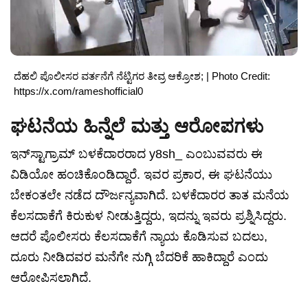
ದೆಹಲಿ ಪೊಲೀಸರ ವರ್ತನೆಗೆ ನೆಟ್ಟಿಗರ ತೀವ್ರ ಆಕ್ರೋಶ; | Photo Credit:
https://x.com/rameshofficial0
ಘಟನೆಯ ಹಿನ್ನೆಲೆ ಮತ್ತು ಆರೋಪಗಳು
ಇನ್‌ಸ್ಟಾಗ್ರಾಮ್ ಬಳಕೆದಾರರಾದ y8sh_ ಎಂಬುವವರು ಈ
ವಿಡಿಯೋ ಹಂಚಿಕೊಂಡಿದ್ದಾರೆ. ಇವರ ಪ್ರಕಾರ, ಈ ಘಟನೆಯು
ಬೇಕಂತಲೇ ನಡೆದ ದೌರ್ಜನ್ಯವಾಗಿದೆ. ಬಳಕೆದಾರರ ತಾತ ಮನೆಯ
ಕೆಲಸದಾಕೆಗೆ ಕಿರುಕುಳ ನೀಡುತ್ತಿದ್ದರು, ಇದನ್ನು ಇವರು ಪ್ರಶ್ನಿಸಿದ್ದರು.
ಆದರೆ ಪೊಲೀಸರು ಕೆಲಸದಾಕೆಗೆ ನ್ಯಾಯ ಕೊಡಿಸುವ ಬದಲು,
ದೂರು ನೀಡಿದವರ ಮನೆಗೇ ನುಗ್ಗಿ ಬೆದರಿಕೆ ಹಾಕಿದ್ದಾರೆ ಎಂದು
ಆರೋಪಿಸಲಾಗಿದೆ.