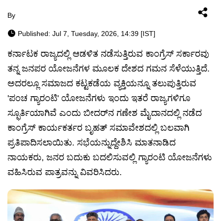
By
Published: Jul 7, Tuesday, 2026, 14:39 [IST]
ಕರ್ನಾಟಕ ರಾಜ್ಯದಲ್ಲಿ ಆಡಳಿತ ನಡೆಸುತ್ತಿರುವ ಕಾಂಗ್ರೆಸ್ ಸರ್ಕಾರವು
ತನ್ನ ಜನಪರ ಯೋಜನೆಗಳ ಮೂಲಕ ದೇಶದ ಗಮನ ಸೆಳೆಯುತ್ತಿದೆ.
ಅದರಲ್ಲೂ ಸಮಾಜದ ಕಟ್ಟಕಡೆಯ ವ್ಯಕ್ತಿಯನ್ನೂ ತಲುಪುತ್ತಿರುವ
'ಪಂಚ ಗ್ಯಾರಂಟಿ' ಯೋಜನೆಗಳು ಇಂದು ಇತರೆ ರಾಜ್ಯಗಳಿಗೂ
ಸ್ಫೂರ್ತಿಯಾಗಿವೆ ಎಂದು ಬೀದರ್‌ನ ಗಣೇಶ ಮೈದಾನದಲ್ಲಿ ನಡೆದ
ಕಾಂಗ್ರೆಸ್ ಕಾರ್ಯಕರ್ತರ ಬೃಹತ್ ಸಮಾವೇಶದಲ್ಲಿ ಬಲವಾಗಿ
ಪ್ರತಿಪಾದಿಸಲಾಯಿತು. ಸಭೆಯನ್ನುದ್ದೇಶಿಸಿ ಮಾತನಾಡಿದ
ನಾಯಕರು, ಜನರ ಬದುಕು ಬದಲಿಸುವಲ್ಲಿ ಗ್ಯಾರಂಟಿ ಯೋಜನೆಗಳು
ವಹಿಸಿರುವ ಪಾತ್ರವನ್ನು ವಿವರಿಸಿದರು.