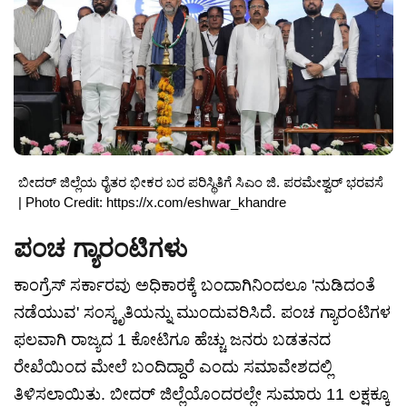
ಬೀದರ್ ಜಿಲ್ಲೆಯ ರೈತರ ಭೀಕರ ಬರ ಪರಿಸ್ಥಿತಿಗೆ ಸಿಎಂ ಜಿ. ಪರಮೇಶ್ವರ್ ಭರವಸೆ
| Photo Credit: https://x.com/eshwar_khandre
ಪಂಚ ಗ್ಯಾರಂಟಿಗಳು
ಕಾಂಗ್ರೆಸ್ ಸರ್ಕಾರವು ಅಧಿಕಾರಕ್ಕೆ ಬಂದಾಗಿನಿಂದಲೂ 'ನುಡಿದಂತೆ
ನಡೆಯುವ' ಸಂಸ್ಕೃತಿಯನ್ನು ಮುಂದುವರಿಸಿದೆ. ಪಂಚ ಗ್ಯಾರಂಟಿಗಳ
ಫಲವಾಗಿ ರಾಜ್ಯದ 1 ಕೋಟಿಗೂ ಹೆಚ್ಚು ಜನರು ಬಡತನದ
ರೇಖೆಯಿಂದ ಮೇಲೆ ಬಂದಿದ್ದಾರೆ ಎಂದು ಸಮಾವೇಶದಲ್ಲಿ
ತಿಳಿಸಲಾಯಿತು. ಬೀದರ್ ಜಿಲ್ಲೆಯೊಂದರಲ್ಲೇ ಸುಮಾರು 11 ಲಕ್ಷಕ್ಕೂ