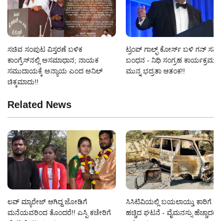
ಸಚಿವ ಸಂಪುಟ ವಿಸ್ತರಣೆ ಬಳಿಕ
ಟ್ರಂಪ್ ಗಾಲ್ಫ್ ಕೋರ್ಸ್ ಬಳಿ ಗನ್‌ ಸಹಿತ ವ
ಕಾಂಗ್ರೆಸ್‌ನಲ್ಲಿ ಅಸಮಾಧಾನ; ನಾಯಕ
ಬಂಧನ - ನಿಧಿ ಸಂಗ್ರಹ ಕಾರ್ಯಕ್ರಮಕ್ಕ
ಸಮುದಾಯಕ್ಕೆ ಅನ್ಯಾಯ ಎಂದ ಅನಿಲ್
ಮುನ್ನ ಭದ್ರತಾ ಆತಂಕ!!
ಚಿಕ್ಕಮಾದು!!
Related News
ಲವ್ ಮ್ಯಾರೇಜ್ ಆಗಿದ್ದ ಜೋಡಿಗೆ
ಸಿಸಿಟಿವಿಯಲ್ಲಿ ಬಯಲಾಯ್ತು ಕಾರಿಗೆ ಬೆ
ಮನೆಯವರಿಂದ ತೊಂದರೆ!! ಎಸ್ಪಿ ಕಚೇರಿಗೆ
ಹಚ್ಚಿದ ಘಟನೆ - ವೈಮನಸ್ಸು ಹೆಚ್ಚಾದರೆ 