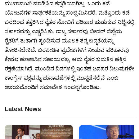
ಮುಖಾಮುಖಿ ಮಾಡಿಸಿದ ಕನ್ನಡಿಯಾಗಿತ್ತು. ಒಂದು ಕಡೆ
ಯೋಜನೆಗಳ ಸಾರ್ಥಕತೆಯನ್ನು ಸಂಭ್ರಮಿಸಿದರೆ, ಮತ್ತೊಂದು ಕಡೆ
ಬರದಿಂದ ತತ್ತರಿಸಿದ ರೈತರ ನೋವಿಗೆ ಪರಿಹಾರ ಹುಡುಕುವ ನಿಟ್ಟಿನಲ್ಲಿ
ಸರ್ಕಾರವನ್ನು ಎಚ್ಚರಿಸಿತು. ರಾಜ್ಯ ಸರ್ಕಾರವು ಬೀದರ್ ಜಿಲ್ಲೆಯ
ರೈತರಿಗೆ ತುರ್ತಾಗಿ ಸ್ಪಂದಿಸುವ ಮೂಲಕ ತನ್ನ ಬದ್ಧತೆಯನ್ನು
ತೋರಿಸಬೇಕಿದೆ. ಬರಪೀಡಿತ ಪ್ರದೇಶಗಳಿಗೆ ನೀಡುವ ಪರಿಹಾರವು
ಕೇವಲ ಹಣಕಾಸಿನ ಸಹಾಯವಲ್ಲ, ಅದು ರೈತರ ಬದುಕಿನ ಹಕ್ಕಿನ
ರಕ್ಷಣೆಯಾಗಿದೆ. ಮುಂದಿನ ದಿನಗಳಲ್ಲಿ ಇಂತಹ ಜನಪರ ನಿಲುವುಗಳೇ
ಕಾಂಗ್ರೆಸ್ ಪಕ್ಷವನ್ನು ಚುನಾವಣೆಗಳಲ್ಲಿ ಮುನ್ನಡೆಸಲಿವೆ ಎಂಬ
ಆಶಯದೊಂದಿಗೆ ಸಮಾವೇಶ ಸಂಪನ್ನಗೊಂಡಿತು.
Latest News