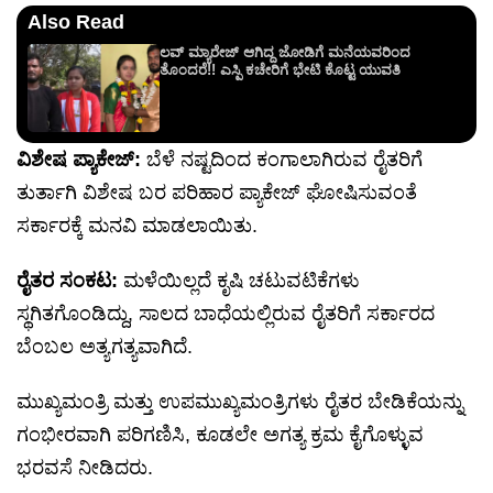
Also Read
ಲವ್ ಮ್ಯಾರೇಜ್ ಆಗಿದ್ದ ಜೋಡಿಗೆ ಮನೆಯವರಿಂದ
ತೊಂದರೆ!! ಎಸ್ಪಿ ಕಚೇರಿಗೆ ಭೇಟಿ ಕೊಟ್ಟ ಯುವತಿ
ವಿಶೇಷ ಪ್ಯಾಕೇಜ್:
ಬೆಳೆ ನಷ್ಟದಿಂದ ಕಂಗಾಲಾಗಿರುವ ರೈತರಿಗೆ
ತುರ್ತಾಗಿ ವಿಶೇಷ ಬರ ಪರಿಹಾರ ಪ್ಯಾಕೇಜ್ ಘೋಷಿಸುವಂತೆ
ಸರ್ಕಾರಕ್ಕೆ ಮನವಿ ಮಾಡಲಾಯಿತು.
ರೈತರ ಸಂಕಟ:
ಮಳೆಯಿಲ್ಲದೆ ಕೃಷಿ ಚಟುವಟಿಕೆಗಳು
ಸ್ಥಗಿತಗೊಂಡಿದ್ದು, ಸಾಲದ ಬಾಧೆಯಲ್ಲಿರುವ ರೈತರಿಗೆ ಸರ್ಕಾರದ
ಬೆಂಬಲ ಅತ್ಯಗತ್ಯವಾಗಿದೆ.
ಮುಖ್ಯಮಂತ್ರಿ ಮತ್ತು ಉಪಮುಖ್ಯಮಂತ್ರಿಗಳು ರೈತರ ಬೇಡಿಕೆಯನ್ನು
ಗಂಭೀರವಾಗಿ ಪರಿಗಣಿಸಿ, ಕೂಡಲೇ ಅಗತ್ಯ ಕ್ರಮ ಕೈಗೊಳ್ಳುವ
ಭರವಸೆ ನೀಡಿದರು.