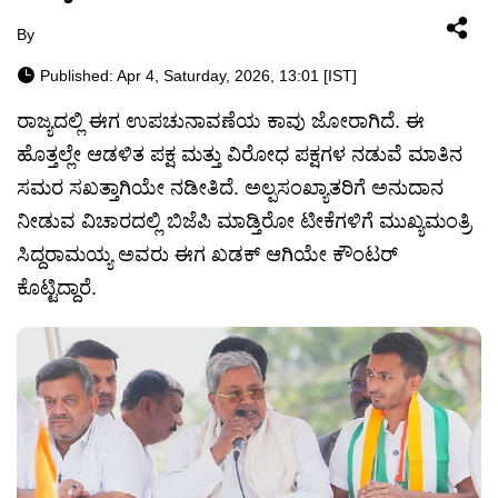
By
Published: Apr 4, Saturday, 2026, 13:01 [IST]
ರಾಜ್ಯದಲ್ಲಿ ಈಗ ಉಪಚುನಾವಣೆಯ ಕಾವು ಜೋರಾಗಿದೆ. ಈ
ಹೊತ್ತಲ್ಲೇ ಆಡಳಿತ ಪಕ್ಷ ಮತ್ತು ವಿರೋಧ ಪಕ್ಷಗಳ ನಡುವೆ ಮಾತಿನ
ಸಮರ ಸಖತ್ತಾಗಿಯೇ ನಡೀತಿದೆ. ಅಲ್ಪಸಂಖ್ಯಾತರಿಗೆ ಅನುದಾನ
ನೀಡುವ ವಿಚಾರದಲ್ಲಿ ಬಿಜೆಪಿ ಮಾಡ್ತಿರೋ ಟೀಕೆಗಳಿಗೆ ಮುಖ್ಯಮಂತ್ರಿ
ಸಿದ್ದರಾಮಯ್ಯ ಅವರು ಈಗ ಖಡಕ್ ಆಗಿಯೇ ಕೌಂಟರ್
ಕೊಟ್ಟಿದ್ದಾರೆ.