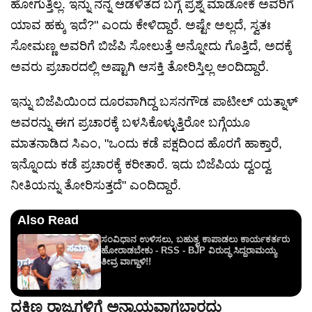
ಹೋಗುತ್ತಿಲ್ಲ. ಇನ್ನು ನನ್ನ ಆಡಳಿತದ ಬಗ್ಗೆ ಪ್ರಶ್ನೆ ಮಾಡೋಕೆ ಅವರಿಗೆ
ಯಾವ ಹಕ್ಕು ಇದೆ?" ಎಂದು ಕೇಳಿದ್ದಾರೆ. ಅಷ್ಟೇ ಅಲ್ಲದೆ, ಸ್ವತಃ
ಸೋಮಣ್ಣ ಅವರಿಗೆ ಬಿಜೆಪಿ ಸೋಲುತ್ತೆ ಅನ್ನೋದು ಗೊತ್ತಿದೆ, ಅದಕ್ಕೆ
ಅವರು ಪ್ರಚಾರದಲ್ಲಿ ಅಷ್ಟಾಗಿ ಆಸಕ್ತಿ ತೋರಿಸ್ತಿಲ್ಲ ಅಂದಿದ್ದಾರೆ.
ಇನ್ನು ಬಿಜೆಪಿಯಿಂದ ದೂರವಾಗಿದ್ದ ಬಸನಗೌಡ ಪಾಟೀಲ್ ಯತ್ನಾಳ್
ಅವರನ್ನು ಈಗ ಪ್ರಚಾರಕ್ಕೆ ಬಳಸಿಕೊಳ್ಳುತ್ತಿರೋ ಬಗ್ಗೆಯೂ
ಮಾತನಾಡಿದ ಸಿಎಂ, "ಒಂದು ಕಡೆ ಪಕ್ಷದಿಂದ ಹೊರಗೆ ಹಾಕ್ತಾರೆ,
ಇನ್ನೊಂದು ಕಡೆ ಪ್ರಚಾರಕ್ಕೆ ಕರೀತಾರೆ. ಇದು ಬಿಜೆಪಿಯ ದ್ವಂದ್ವ
ನೀತಿಯನ್ನು ತೋರಿಸುತ್ತದೆ" ಎಂದಿದ್ದಾರೆ.
Also Read
ಸಂವಿಧಾನ ಉಳಿಸಲು, ಬಹುತ್ವ ಕಾಪಾಡಲು ಕಾರ್ಯಕರ್ತರು
ಹೋರಾಡಬೇಕು - RSS - BJP ವಿರುದ್ಧ ಸಿದ್ದರಾಮಯ್ಯ
ತೀವ್ರ ವಾಗ್ದಾಳಿ!!
ದಕ್ಷಿಣ ರಾಜ್ಯಗಳಿಗೆ ಅನ್ಯಾಯವಾಗಬಾರದು