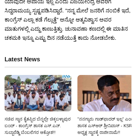
ಯಾವುದೇ ಅಪಾಯ ಇಲ್ಲ ಎಂದು ವಿಜಯೇಂದ್ರ ಅವರಿಗೆ
ಸಿದ್ದರಾಮಯ್ಯ ಸ್ಪಷ್ಟಪಡಿಸಿದ್ದಾರೆ. "ನನ್ನ ಮೇಲೆ ಜನರಿಗೆ ನಂಬಿಕೆ ಇದೆ,
ಕಾಂಗ್ರೆಸ್ ಎಲ್ಲಾ ಕಡೆ ಗೆಲ್ಲುತ್ತೆ" ಅನ್ನೋ ಆತ್ಮವಿಶ್ವಾಸ ಅವರ
ಮಾತುಗಳಲ್ಲಿ ಎದ್ದು ಕಾಣುತ್ತಿತ್ತು. ಚುನಾವಣಾ ಕಣದಲ್ಲಿ ಈ ಮಾತಿನ
ಚಕಮಕಿ ಇನ್ನೂ ಎಷ್ಟು ದಿನ ನಡೆಯುತ್ತೆ ಕಾದು ನೋಡಬೇಕು.
Latest News
ಸಚಿವ ಸ್ಥಾನ ಕೈತಪ್ಪಿದ ಬೆನ್ನಲ್ಲೇ ಚಿಕ್ಕಬಳ್ಳಾಪುರ
"ನನಗ್ಯಾರು ಗಾಡ್‌ಫಾದರ್ ಇಲ್ಲ" ಎಂದ ಗು
ಬಂದ್ - ಕಾಂಗ್ರೆಸ್ ಶಾಸಕ ಎಸ್‌.ಎನ್‌.
ಶಾಸಕ ಎಸ್‌ಆರ್‌ ಶ್ರೀನಿವಾಸ್‌ - KSRT
ಸುಬ್ಬಾರೆಡ್ಡಿ ಬೆಂಬಲಿಗರ ಆಕ್ರೋಶ!!
ಅಧ್ಯಕ್ಷ ಸ್ಥಾನಕ್ಕೆ ರಾಜೀನಾಮೆ!!