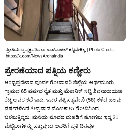
ಪ್ರೀತಿಯನ್ನು ವ್ಯಕ್ತಪಡಿಸಲು ತಾಜ್‌ಮಹಲ್ ಕಟ್ಟಬೇಕಿಲ್ಲ | Photo Credit:
https://x.com/NewsArenaIndia
ಪ್ರೇರಣೆಯಾದ ಪತ್ನಿಯ ಕಣ್ಣೀರು
ಆಂಧ್ರಪ್ರದೇಶದ ಪೂರ್ವ ಗೋದಾವರಿ ಜಿಲ್ಲೆಯ ಅರ್ಥಮೂರು
ಗ್ರಾಮದ 65 ವರ್ಷದ ರೈತ ಮತ್ತು ಮೆಕಾನಿಕ್ ಸಟ್ಟಿ ಶಿವನಾರಾಯಣ
ರೆಡ್ಡಿ ಅವರ ಕಥೆ ಇದು. ಇವರ ಪತ್ನಿ ಸತ್ಯವೇಣಿ (58) ಕಳೆದ ಹಲವು
ವರ್ಷಗಳಿಂದ ತೀವ್ರವಾದ ಮೊಣಕಾಲು ನೋವಿನಿಂದ
ಬಳಲುತ್ತಿದ್ದರು. ಮನೆಯ ಮೊದಲ ಮಹಡಿಗೆ ಹೋಗಲು ಇದ್ದ 21
ಮೆಟ್ಟಿಲುಗಳನ್ನು ಹತ್ತುವುದು ಅವರಿಗೆ ಪ್ರತಿ ದಿನವೂ