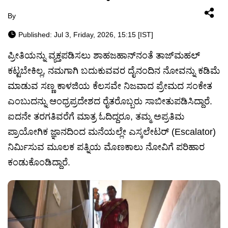
By
Published: Jul 3, Friday, 2026, 15:15 [IST]
ಪ್ರೀತಿಯನ್ನು ವ್ಯಕ್ತಪಡಿಸಲು ಶಾಹಜಹಾನ್‌ನಂತೆ ತಾಜ್‌ಮಹಲ್
ಕಟ್ಟಬೇಕಿಲ್ಲ, ನಮಗಾಗಿ ಬದುಕುವವರ ದೈನಂದಿನ ನೋವನ್ನು ಕಡಿಮೆ
ಮಾಡುವ ಸಣ್ಣ ಕಾಳಜಿಯ ಕೆಲಸವೇ ನಿಜವಾದ ಪ್ರೇಮದ ಸಂಕೇತ
ಎಂಬುದನ್ನು ಆಂಧ್ರಪ್ರದೇಶದ ರೈತರೊಬ್ಬರು ಸಾಬೀತುಪಡಿಸಿದ್ದಾರೆ.
ಐದನೇ ತರಗತಿವರೆಗೆ ಮಾತ್ರ ಓದಿದ್ದರೂ, ತಮ್ಮ ಅಪ್ರತಿಮ
ಪ್ರಾಯೋಗಿಕ ಜ್ಞಾನದಿಂದ ಮನೆಯಲ್ಲೇ ಎಸ್ಕಲೇಟರ್ (Escalator)
ನಿರ್ಮಿಸುವ ಮೂಲಕ ಪತ್ನಿಯ ಮೊಣಕಾಲು ನೋವಿಗೆ ಪರಿಹಾರ
ಕಂಡುಕೊಂಡಿದ್ದಾರೆ.