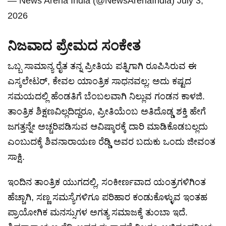
— News Arena India (@NewsArenaIndia)
July 3,
2026
ನಿಜವಾದ ಪ್ರೇಮದ ಸಂಕೇತ
ಒಬ್ಬ ಸಾಮಾನ್ಯ ರೈತ ತನ್ನ ಪ್ರೀತಿಯ ಪತ್ನಿಗಾಗಿ ರೂಪಿಸಿರುವ ಈ
ಎಸ್ಕಲೇಟರ್, ಕೇವಲ ಯಾಂತ್ರಿಕ ಸಾಧನವಲ್ಲ; ಅದು ಕಷ್ಟದ
ಸಮಯದಲ್ಲಿ ಹೆಂಡತಿಗೆ ಬೆಂಬಲವಾಗಿ ನಿಲ್ಲುವ ಗಂಡನ ಕಾಳಜಿ.
ತಾಂತ್ರಿಕ ಶಿಕ್ಷಣವಿಲ್ಲದಿದ್ದರೂ, ಪ್ರೀತಿಯೆಂಬ ಅತಿದೊಡ್ಡ ಶಕ್ತಿ ಹೇಗೆ
ಜಗತ್ತನ್ನೇ ಅಚ್ಚರಿಪಡಿಸುವ ಆವಿಷ್ಕಾರಕ್ಕೆ ದಾರಿ ಮಾಡಿಕೊಡಬಲ್ಲದು
ಎಂಬುದಕ್ಕೆ ಶಿವನಾರಾಯಣ ರೆಡ್ಡಿ ಅವರ ಬದುಕು ಒಂದು ಜೀವಂತ
ಸಾಕ್ಷಿ.
ಇಂದಿನ ತಾಂತ್ರಿಕ ಯುಗದಲ್ಲಿ, ಸಂಕೀರ್ಣವಾದ ಯಂತ್ರಗಳಿಗಿಂತ
ಹೆಚ್ಚಾಗಿ, ಸಣ್ಣ ಸಮಸ್ಯೆಗಳಿಗೂ ಪರಿಹಾರ ಕಂಡುಕೊಳ್ಳುವ ಇಂತಹ
ಪ್ರಾಯೋಗಿಕ ಮನಸ್ಸುಗಳ ಅಗತ್ಯ ಸಮಾಜಕ್ಕೆ ತುಂಬಾ ಇದೆ.