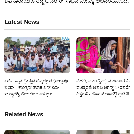
ಶಿವನಾರಾಯಣ ರೆಡ್ಡಿ ಅವರ ಈ ಸಾಧನೆ ನಿಜಕ್ಕೂ ಅಭಿನಂದನೀಯ.
Latest News
ಸಚಿವ ಸ್ಥಾನ ಕೈತಪ್ಪಿದ ಬೆನ್ನಲ್ಲೇ ಚಿಕ್ಕಬಳ್ಳಾಪುರ
ದೆಹಲಿ, ಮುಂಬೈನಲ್ಲಿ ಮತದಾರರ ವಿಶ
ಬಂದ್ - ಕಾಂಗ್ರೆಸ್ ಶಾಸಕ ಎಸ್‌.ಎನ್‌.
ಪರಿಷ್ಕರಣೆ ಅವಧಿ ಆಗಸ್ಟ್ 17ರವರೆಗೆ
ಸುಬ್ಬಾರೆಡ್ಡಿ ಬೆಂಬಲಿಗರ ಆಕ್ರೋಶ!!
ವಿಸ್ತರಣೆ - ಹೊಸ ವೇಳಾಪಟ್ಟಿ ಪ್ರಕಟ!!
Related News