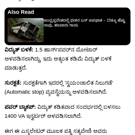
Also Read
ಆಂಧ್ರಪ್ರದೇಶದಲ್ಲಿ ಭೀಕರ ಬಸ್ ಅಪಘಾತ – 15ಕ್ಕೂ ಹೆಚ್ಚು
ಸಾವು, ಹಲವಾರು ಗಾಯ
ವಿದ್ಯುತ್ ಬಳಕೆ:
1.5 ಹಾರ್ಸ್‌ಪವರ್‌ನ ಮೋಟಾರ್
ಅಳವಡಿಸಲಾಗಿದ್ದು, ಇದು ಅತ್ಯಂತ ಕಡಿಮೆ ವಿದ್ಯುತ್ ಬಳಕೆ
ಮಾಡುತ್ತದೆ.
ಸುರಕ್ಷತೆ:
ಸುರಕ್ಷತೆಗಾಗಿ ಇದರಲ್ಲಿ 'ಸ್ವಯಂಚಾಲಿತ ನಿಲುಗಡೆ'
(Automatic stop) ವ್ಯವಸ್ಥೆಯನ್ನು ಅಳವಡಿಸಲಾಗಿದೆ.
ಪವರ್ ಬ್ಯಾಕಪ್:
ವಿದ್ಯುತ್ ಕಡಿತವಾದ ಸಂದರ್ಭದಲ್ಲಿ ಬಳಸಲು
1400 VA ಇನ್ವರ್ಟರ್ ಅಳವಡಿಸಲಾಗಿದೆ.
ಈಗ ಈ ಎಸ್ಕಲೇಟರ್ ಮೂಲಕ ಪತ್ನಿ ಸತ್ಯವೇಣಿ ಅವರು