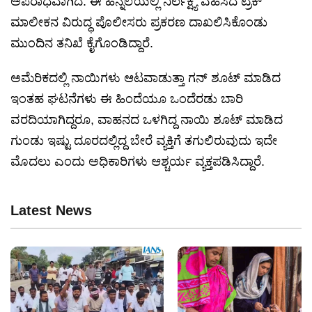
ಅಪರಾಧವಾಗಿದೆ. ಈ ಹಿನ್ನೆಲೆಯಲ್ಲಿ ನಿರ್ಲಕ್ಷ್ಯ ವಹಿಸಿದ ಟ್ರಕ್
ಮಾಲೀಕನ ವಿರುದ್ಧ ಪೊಲೀಸರು ಪ್ರಕರಣ ದಾಖಲಿಸಿಕೊಂಡು
ಮುಂದಿನ ತನಿಖೆ ಕೈಗೊಂಡಿದ್ದಾರೆ.
ಅಮೆರಿಕದಲ್ಲಿ ನಾಯಿಗಳು ಆಟವಾಡುತ್ತಾ ಗನ್ ಶೂಟ್ ಮಾಡಿದ
ಇಂತಹ ಘಟನೆಗಳು ಈ ಹಿಂದೆಯೂ ಒಂದೆರಡು ಬಾರಿ
ವರದಿಯಾಗಿದ್ದರೂ, ವಾಹನದ ಒಳಗಿದ್ದ ನಾಯಿ ಶೂಟ್ ಮಾಡಿದ
ಗುಂಡು ಇಷ್ಟು ದೂರದಲ್ಲಿದ್ದ ಬೇರೆ ವ್ಯಕ್ತಿಗೆ ತಗುಲಿರುವುದು ಇದೇ
ಮೊದಲು ಎಂದು ಅಧಿಕಾರಿಗಳು ಆಶ್ಚರ್ಯ ವ್ಯಕ್ತಪಡಿಸಿದ್ದಾರೆ.
Latest News