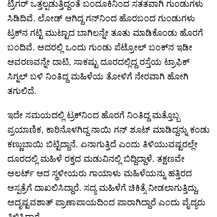
ಟ್ರಿಗರ್ ಒತ್ತಲ್ಪಡುತ್ತಿದ್ದಂತೆ ಬಂದೂಕಿನಿಂದ ಸತತವಾಗಿ ಗುಂಡುಗಳು
ಸಿಡಿದಿವೆ. ಲೋಡ್ ಆಗಿದ್ದ ಗನ್‌ನಿಂದ ಹೊರಬಂದ ಗುಂಡುಗಳು
ಟ್ರಕ್‌ನ ಗಟ್ಟಿ ಮುಟ್ಟಾದ ಬಾಗಿಲನ್ನೇ ತೂತು ಮಾಡಿಕೊಂಡು ಹೊರಗೆ
ಬಂದಿವೆ. ಅದರಲ್ಲಿ ಒಂದು ಗುಂಡು ಪೆಟ್ರೋಲ್ ಬಂಕ್‌ನ ಇಡೀ
ಆವರಣವನ್ನೇ ದಾಟಿ, ಸಾಕಷ್ಟು ದೂರದಲ್ಲಿದ್ದ ರಸ್ತೆಯ ಟ್ರಾಫಿಕ್
ಸಿಗ್ನಲ್ ಬಳಿ ನಿಂತಿದ್ದ ಮಹಿಳೆಯ ತೋಳಿಗೆ ನೇರವಾಗಿ ಹೋಗಿ
ತಗುಲಿದೆ.
ಇದೇ ಸಮಯದಲ್ಲಿ ಟ್ರಕ್‌ನಿಂದ ಹೊರಗೆ ನಿಂತಿದ್ದ ಮತ್ತೊಬ್ಬ
ಪ್ರಯಾಣಿಕ, ಕಾರಿನೊಳಗಿದ್ದ ನಾಯಿ ಗನ್ ಶೂಟ್ ಮಾಡಿದ್ದನ್ನು ಕಂಡು
ಕಣ್ಣುಬಾಯಿ ಬಿಟ್ಟಿದ್ದಾನೆ. ಏನಾಗುತ್ತಿದೆ ಎಂದು ತಿಳಿಯುವಷ್ಟರಲ್ಲೇ
ದೂರದಲ್ಲಿ ಮಹಿಳೆ ರಕ್ತದ ಮಡುವಿನಲ್ಲಿ ಬಿದ್ದಿದ್ದಾಳೆ. ತಕ್ಷಣವೇ
ಅಲರ್ಟ್ ಆದ ಸ್ಥಳೀಯರು ಗಾಯಾಳು ಮಹಿಳೆಯನ್ನು ಹತ್ತಿರದ
ಆಸ್ಪತ್ರೆಗೆ ದಾಖಲಿಸಿದ್ದಾರೆ. ಸದ್ಯ ಮಹಿಳೆಗೆ ಚಿಕಿತ್ಸೆ ನೀಡಲಾಗುತ್ತಿದ್ದು,
ಅದೃಷ್ಟವಶಾತ್ ಪ್ರಾಣಾಪಾಯದಿಂದ ಪಾರಾಗಿದ್ದಾರೆ ಎಂದು ವೈದ್ಯರು