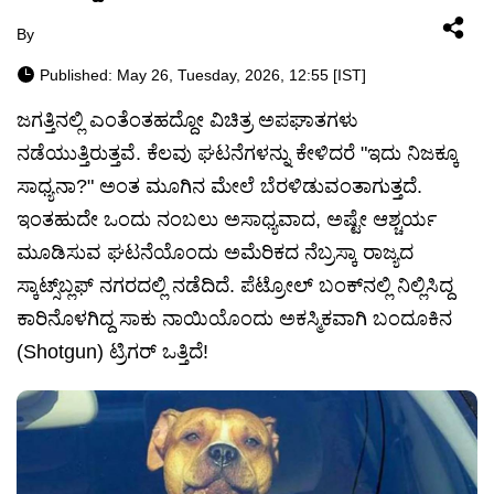
By
Published: May 26, Tuesday, 2026, 12:55 [IST]
ಜಗತ್ತಿನಲ್ಲಿ ಎಂತೆಂತಹದ್ದೋ ವಿಚಿತ್ರ ಅಪಘಾತಗಳು
ನಡೆಯುತ್ತಿರುತ್ತವೆ. ಕೆಲವು ಘಟನೆಗಳನ್ನು ಕೇಳಿದರೆ "ಇದು ನಿಜಕ್ಕೂ
ಸಾಧ್ಯನಾ?" ಅಂತ ಮೂಗಿನ ಮೇಲೆ ಬೆರಳಿಡುವಂತಾಗುತ್ತದೆ.
ಇಂತಹುದೇ ಒಂದು ನಂಬಲು ಅಸಾಧ್ಯವಾದ, ಅಷ್ಟೇ ಆಶ್ಚರ್ಯ
ಮೂಡಿಸುವ ಘಟನೆಯೊಂದು ಅಮೆರಿಕದ ನೆಬ್ರಸ್ಕಾ ರಾಜ್ಯದ
ಸ್ಕಾಟ್ಸ್‌ಬ್ಲಫ್ ನಗರದಲ್ಲಿ ನಡೆದಿದೆ. ಪೆಟ್ರೋಲ್ ಬಂಕ್‌ನಲ್ಲಿ ನಿಲ್ಲಿಸಿದ್ದ
ಕಾರಿನೊಳಗಿದ್ದ ಸಾಕು ನಾಯಿಯೊಂದು ಅಕಸ್ಮಿಕವಾಗಿ ಬಂದೂಕಿನ
(Shotgun) ಟ್ರಿಗರ್ ಒತ್ತಿದೆ!