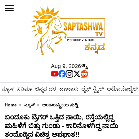
Aug 9, 2026
ನ್ಯೂಸ್
ಸಿನಿಮಾ
ಚಿನ್ನದ ದರ
ಹಣಕಾಸು
ಲೈಫ್ ಸ್ಟೈಲ್
ಆಟೋಮೊಬೈಲ್
Home
»
ನ್ಯೂಸ್
»
ಅಂತಾರಾಷ್ಟ್ರೀಯ ಸುದ್ದಿ
ಬಂದೂಕು ಟ್ರಿಗರ್ ಒತ್ತಿದ ನಾಯಿ, ರಸ್ತೆಯಲ್ಲಿದ್ದ
ಮಹಿಳೆಗೆ ಬಿತ್ತು ಗುಂಡು - ಕಾರಿನೊಳಗಿದ್ದ ನಾಯಿ
ತಂದೊಡ್ಡಿದ ವಿಚಿತ್ರ ಅಪಘಾತ!!