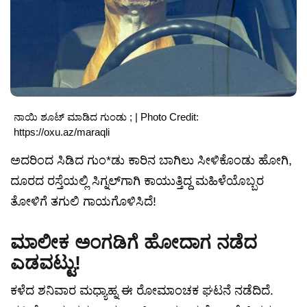
ನಾಯಿ ಶೂಟ್ ಮಾಡಿದ ಗುಂಡು ; | Photo Credit:
https://oxu.az/maraqli
ಅದರಿಂದ ಸಿಡಿದ ಗುಂ*ಡು ಕಾರಿನ ಬಾಗಿಲು ಸೀಳಿಕೊಂಡು ಹೋಗಿ,
ದೂರದ ರಸ್ತೆಯಲ್ಲಿ ಸಿಗ್ನಲ್‌ಗಾಗಿ ಕಾಯುತ್ತಿದ್ದ ಮಹಿಳೆಯೊಬ್ಬರ
ತೋಳಿಗೆ ತಗುಲಿ ಗಾಯಗೊಳಿಸಿದೆ!
ಮಾಲೀಕ ಅಂಗಡಿಗೆ ಹೋದಾಗ ನಡೆದ
ಎಡವಟ್ಟು!
ಕಳೆದ ಶನಿವಾರ ಮಧ್ಯಾಹ್ನ ಈ ರೋಮಾಂಚಕ ಘಟನೆ ನಡೆದಿದೆ.