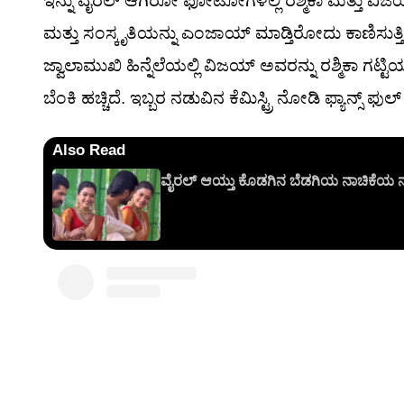
ಇನ್ನು ವೈರಲ್ ಆಗಿರೋ ಫೋಟೋಗಳಲ್ಲಿ ರಶ್ಮಿಕಾ ಮತ್ತು ವಿಜಯ
ಮತ್ತು ಸಂಸ್ಕೃತಿಯನ್ನು ಎಂಜಾಯ್ ಮಾಡ್ತಿರೋದು ಕಾಣಿಸುತ್ತಿದೆ. 
ಜ್ವಾಲಾಮುಖಿ ಹಿನ್ನೆಲೆಯಲ್ಲಿ ವಿಜಯ್ ಅವರನ್ನು ರಶ್ಮಿಕಾ ಗಟ್
ಬೆಂಕಿ ಹಚ್ಚಿದೆ. ಇಬ್ಬರ ನಡುವಿನ ಕೆಮಿಸ್ಟ್ರಿ ನೋಡಿ ಫ್ಯಾನ್ಸ್ ಫುಲ್
Also Read
ವೈರಲ್ ಆಯ್ತು ಕೊಡಗಿನ ಬೆಡಗಿಯ ನಾಚಿಕೆಯ ನಗ