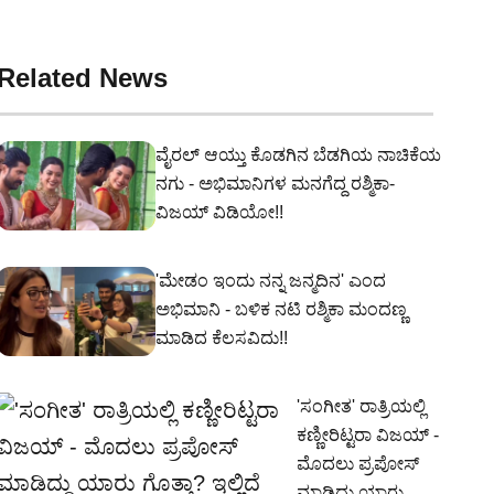
Related News
ವೈರಲ್ ಆಯ್ತು ಕೊಡಗಿನ ಬೆಡಗಿಯ ನಾಚಿಕೆಯ
ನಗು - ಅಭಿಮಾನಿಗಳ ಮನಗೆದ್ದ ರಶ್ಮಿಕಾ-
ವಿಜಯ್ ವಿಡಿಯೋ!!
'ಮೇಡಂ ಇಂದು ನನ್ನ ಜನ್ಮದಿನ' ಎಂದ
ಅಭಿಮಾನಿ - ಬಳಿಕ ನಟಿ ರಶ್ಮಿಕಾ ಮಂದಣ್ಣ
ಮಾಡಿದ ಕೆಲಸವಿದು!!
'ಸಂಗೀತ' ರಾತ್ರಿಯಲ್ಲಿ
ಕಣ್ಣೀರಿಟ್ಟರಾ ವಿಜಯ್ -
ಮೊದಲು ಪ್ರಪೋಸ್‌
ಮಾಡಿದ್ದು ಯಾರು