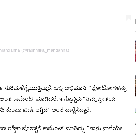
a Mandanna (@rashmika_mandanna)
ಗಳ ಸುರಿಮಳೆಗೈಯುತ್ತಿದ್ದಾರೆ. ಒಬ್ಬ ಅಭಿಮಾನಿ, "ಫೋಟೋಗಳನ್ನು
ಂತ ಕಾಮೆಂಟ್ ಮಾಡಿದರೆ, ಇನ್ನೊಬ್ಬರು "ನಿಮ್ಮ ಪ್ರೀತಿಯ
ಂಬಾ ಖುಷಿ ಆಗ್ತಿದೆ" ಅಂತ ಹಾರೈಸಿದ್ದಾರೆ.
 ರಶ್ಮಿಕಾ ಪೋಸ್ಟ್‌ಗೆ ಕಾಮೆಂಟ್ ಮಾಡಿದ್ದು, "ನಾನು ನಾಳೆಯೇ