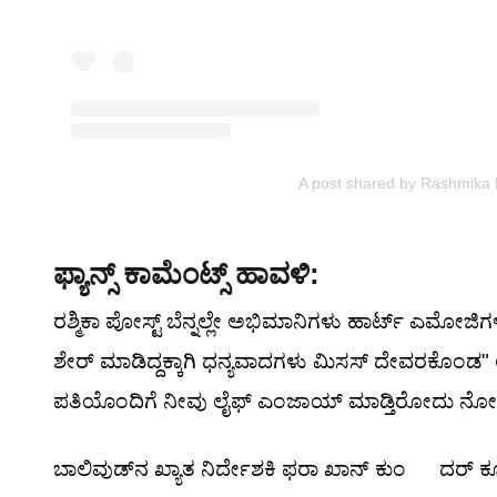
A post shared by Rashmik
ಫ್ಯಾನ್ಸ್ ಕಾಮೆಂಟ್ಸ್ ಹಾವಳಿ:
ರಶ್ಮಿಕಾ ಪೋಸ್ಟ್ ಬೆನ್ನಲ್ಲೇ ಅಭಿಮಾನಿಗಳು ಹಾರ್ಟ್ ಎಮೋಜಿ
ಶೇರ್ ಮಾಡಿದ್ದಕ್ಕಾಗಿ ಧನ್ಯವಾದಗಳು ಮಿಸಸ್ ದೇವರಕೊಂಡ" ಅ
ಪತಿಯೊಂದಿಗೆ ನೀವು ಲೈಫ್ ಎಂಜಾಯ್ ಮಾಡ್ತಿರೋದು ನೋಡಿ ತು
ಬಾಲಿವುಡ್‌ನ ಖ್ಯಾತ ನಿರ್ದೇಶಕಿ ಫರಾ ಖಾನ್ ಕುಂ ದರ್ ಕೂಡ