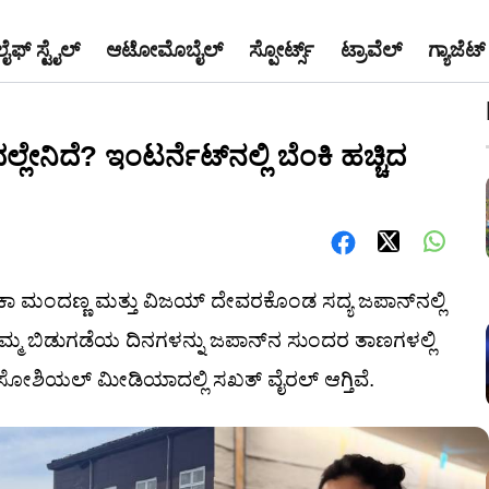
ಲೈಫ್ ಸ್ಟೈಲ್
ಆಟೋಮೊಬೈಲ್
ಸ್ಪೋರ್ಟ್ಸ್
ಟ್ರಾವೆಲ್
ಗ್ಯಾಜೆಟ್
ೇನಿದೆ? ಇಂಟರ್ನೆಟ್‌ನಲ್ಲಿ ಬೆಂಕಿ ಹಚ್ಚಿದ
್ಮಿಕಾ ಮಂದಣ್ಣ ಮತ್ತು ವಿಜಯ್ ದೇವರಕೊಂಡ ಸದ್ಯ ಜಪಾನ್‌ನಲ್ಲಿ
ತಮ್ಮ ಬಿಡುಗಡೆಯ ದಿನಗಳನ್ನು ಜಪಾನ್‌ನ ಸುಂದರ ತಾಣಗಳಲ್ಲಿ
ಸೋಶಿಯಲ್ ಮೀಡಿಯಾದಲ್ಲಿ ಸಖತ್ ವೈರಲ್ ಆಗ್ತಿವೆ.