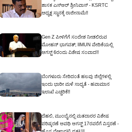
ಶಾಸಕ ಎಸ್‌ಆರ್‌ ಶ್ರೀನಿವಾಸ್‌ - KSRTC
ಅಧ್ಯಕ್ಷ ಸ್ಥಾನಕ್ಕೆ ರಾಜೀನಾಮೆ!!
Gen Z ಪೀಳಿಗೆಗೆ ಸಂದೇಶ ನೀಡಲಿರುವ
ಮೋಹನ್ ಭಾಗವತ್; IIMUN ವೇದಿಕೆಯಲ್ಲಿ
ಆಗಸ್ಟ್ 6ರಂದು ವಿಶೇಷ ಸಂವಾದ!!
ಬೆಂಗಳೂರು ಸೇರಿದಂತೆ ಹಲವು ಜಿಲ್ಲೆಗಳಲ್ಲಿ
ಇಂದು ಭಾರೀ ಮಳೆ ಸಾಧ್ಯತೆ - ಹವಾಮಾನ
ಇಲಾಖೆ ಎಚ್ಚರಿಕೆ!!
ದೆಹಲಿ, ಮುಂಬೈನಲ್ಲಿ ಮತದಾರರ ವಿಶೇಷ
ಪರಿಷ್ಕರಣೆ ಅವಧಿ ಆಗಸ್ಟ್ 17ರವರೆಗೆ ವಿಸ್ತರಣೆ -
ಹೊಸ ವೇಳಾಪಟ್ಟಿ ಪ್ರಕಟ!!