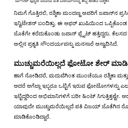
ಮೌಂಟ್ ಫ್ಯೂಜಿ ಎದುರು ಪತಿ ವಿಜಯ್‌ನನ್ನು ತಬ್ಬಿ ಹಿಡಿದ ರಶ್ಮಿಕಾ
ನಿಮಗೆ ಗೊತ್ತಿರಲಿ, ರಶ್ಮಿಕಾ ಮಂದಣ್ಣ ಅವರಿಗೆ ಜಪಾನ್‌ನ ಪ್ರ
ಇನ್ವಿಟೇಶನ್ ಬಂದಿತ್ತು. ಈ ಆಫರ್ ಖುಷಿಯಿಂದ ಒಪ್ಪಿಕೊಂಡ
ಜೊತೆಗೇ ಕರೆದುಕೊಂಡು ಜಪಾನ್‌ ಫ್ಲೈಟ್ ಹತ್ತಿದ್ದರು. ಕೆಲಸದ
ಅಲ್ಲಿನ ಪ್ರಕೃತಿ ಸೌಂದರ್ಯವನ್ನು ಮನಸಾರೆ ಆಸ್ವಾದಿಸಿದೆ.
ಮುಚ್ಚುಮರೆಯಿಲ್ಲದೆ ಫೋಟೋ ಶೇರ್ ಮಾಡಿದ 
ಹಾಗೆ ನೋಡಿದರೆ, ಮದುವೆಗಿಂತ ಮುಂಚೆಯೂ ರಶ್ಮಿಕಾ ಮತ್ತು 
ಆದರೆ ಆಗೆಲ್ಲಾ ಇಬ್ಬರೂ ಒಟ್ಟಿಗೆ ಇರುವ ಫೋಟೋಗಳನ್ನು ಎಲ್ಲೂ 
ಇಟ್ಟಿದ್ದರಿಂದ ಅಭಿಮಾನಿಗಳಿಗೆ ಬರೀ ಹಿಂಟ್ ಸಿಗುತ್ತಿತ್ತಷ್ಟ
ಯಾವುದೇ ಮುಚ್ಚುಮರೆಯಿಲ್ಲದೆ ಪತಿ ವಿಜಯ್ ಜೊತೆಗಿನ ರೊಮ್ಯಾಂ
ಮಾಡಿಕೊಂಡಿದ್ದಾರೆ.