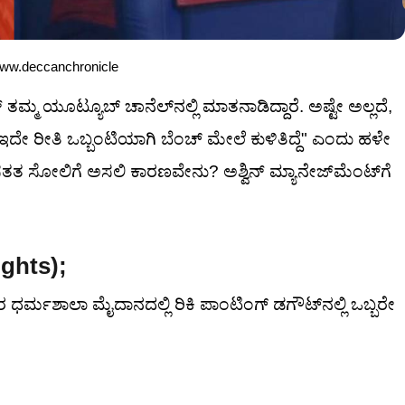
//www.deccanchronicle
ಿನ್ ತಮ್ಮ ಯೂಟ್ಯೂಬ್ ಚಾನೆಲ್‌ನಲ್ಲಿ ಮಾತನಾಡಿದ್ದಾರೆ. ಅಷ್ಟೇ ಅಲ್ಲದೆ,
ದೇ ರೀತಿ ಒಬ್ಬಂಟಿಯಾಗಿ ಬೆಂಚ್ ಮೇಲೆ ಕುಳಿತಿದ್ದೆ" ಎಂದು ಹಳೇ
ಸತತ ಸೋಲಿಗೆ ಅಸಲಿ ಕಾರಣವೇನು? ಅಶ್ವಿನ್ ಮ್ಯಾನೇಜ್‌ಮೆಂಟ್‌ಗೆ
ights);
 ಧರ್ಮಶಾಲಾ ಮೈದಾನದಲ್ಲಿ ರಿಕಿ ಪಾಂಟಿಂಗ್ ಡಗೌಟ್‌ನಲ್ಲಿ ಒಬ್ಬರೇ