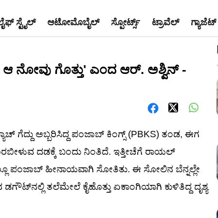
ಲೈಫ್ ಸ್ಟೈಲ್
ಆಟೋಮೊಬೈಲ್
ಸ್ಪೋರ್ಟ್ಸ್
ಟ್ರಾವೆಲ್
ಗ್ಯಾಜೆಟ್
 ಆ ನೋವು ಗೊತ್ತು' ಎಂದ ಆರ್. ಅಶ್ವಿನ್ -
ಾಚ್ ಗೆದ್ದು ಅಬ್ಬರಿಸಿದ್ದ ಪಂಜಾಬ್ ಕಿಂಗ್ಸ್ (PBKS) ತಂಡ, ಈಗ
ಬೀಳುವ ದಡಕ್ಕೆ ಬಂದು ನಿಂತಿದೆ. ಇತ್ತೀಚೆಗೆ ರಾಯಲ್
ಲ್ಲೂ ಪಂಜಾಬ್ ಹೀನಾಯವಾಗಿ ಸೋತಿತು. ಈ ಸೋಲಿನ ಬೆನ್ನಲ್ಲೇ
್‌ನಲ್ಲಿ ತಲೆಮೇಲೆ ಕೈಹೊತ್ತು ಏಕಾಂಗಿಯಾಗಿ ಕುಳಿತಿದ್ದ ದೃಶ್ಯ