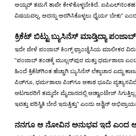
ಅಯ್ಯರ್ ತಮಗೆ ತಾವೇ ಕೇಳಿಕೊಳ್ಳಬೇಕಿದೆ. ಐಪಿಎಲ್‌ನಂತಹ 
ವಿಷಯವಲ್ಲ, ಅದನ್ನು ಅರಗಿಸಿಕೊಳ್ಳಲು ಧೈರ್ಯ ಬೇಕು" ಎಂದು 
ಕ್ರಿಕೆಟ್ ಬಿಟ್ಟು ಬ್ಯುಸಿನೆಸ್ ಮಾಡ್ತಿದ್ಯಾ ಪಂಜಾಬ್
ಇದೇ ವೇಳೆ ಪಂಜಾಬ್ ಕಿಂಗ್ಸ್ ಫ್ರಾಂಚೈಸಿಯ ಮಾಲೀಕರ ವಿರುದ್
"ಪಂಜಾಬ್ ತಂಡಕ್ಕೆ ಮುಲ್ಲನ್‌ಪುರ ಮತ್ತು ಧರ್ಮಶಾಲಾ ಎಂ
ಹಿಂದೆ ಕ್ರಿಕೆಟ್‌ಗಿಂತ ಹೆಚ್ಚಾಗಿ ಬ್ಯುಸಿನೆಸ್ ಲೆಕ್ಕಾಚಾರ ಎದ್ದು 
ಪಿಚ್‌ಗೂ, ಧರ್ಮಶಾಲಾ ಪಿಚ್‌ಗೂ ಆಕಾಶ ಭೂಮಿ ವ್ಯತ್ಯಾಸ
ಆಟಗಾರರಿಗೆ ತಮ್ಮದೇ ಮೈದಾನದಲ್ಲಿ ಅಡ್ವಾಂಟೇಜ್ ಸಿಗುತ್ತಿಲ್ಲ
ಇವತ್ತು ಪರಿಸ್ಥಿತಿ ಬೇರೆ ಇರುತ್ತಿತ್ತು" ಎಂದು ಅಶ್ವಿನ್ ಅಭಿಪ್ರಾಯಪಟ
ನನಗೂ ಆ ನೋವಿನ ಅನುಭವ ಇದೆ ಎಂದ ಅಶ್