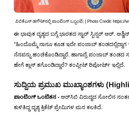
ಪಿಬಿಕೆಎಸ್ ಡಗೌಟ್‌ನಲ್ಲಿ ಪಾಂಟಿಂಗ್ ಒಬ್ಬಂಟಿ; | Photo Credit: https:
ಈ ಭಾವುಕ ದೃಶ್ಯದ ಬಗ್ಗೆ ಭಾರತದ ಸ್ಟಾರ್ ಸ್ಪಿನ್ನರ್ ಆರ್. ಅಶ್ವ
"ಹಿಂದೊಮ್ಮೆ ನಾನೂ ಕೂಡ ಇದೇ ಪಂಜಾಬ್ ತಂಡದಲ್ಲಿದ್ದಾಗ ಇ
ನೆನಪನ್ನು ಹಂಚಿಕೊಂಡಿದ್ದಾರೆ. ಹಾಗಾದ್ರೆ ಪಂಜಾಬ್ ತಂಡದ 
ಹೇಗೆ ಕ್ಲಾಸ್ ತಗೊಂಡಿದ್ದಾರೆ? ಕಂಪ್ಲೀಟ್ ರಿಪೋರ್ಟ್ ಇಲ್ಲಿದೆ.
ಸುದ್ದಿಯ ಪ್ರಮುಖ ಮುಖ್ಯಾಂಶಗಳು (Highl
ಪಾಂಟಿಂಗ್ ಒಂಟಿತನ -
ಆರ್‌ಸಿಬಿ ವಿರುದ್ಧದ ಸೋಲಿನ ನಂತರ
ಕುಳಿತಿದ್ದ ದೃಶ್ಯ ಕ್ರಿಕೆಟ್ ಪ್ರೇಮಿಗಳ ಮನ ಕಲಕಿದೆ.