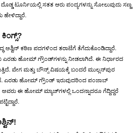
ದೊಡ್ಡ ಟೂರ್ನಿಯಲ್ಲಿ ಸತತ ಆರು ಪಂದ್ಯಗಳನ್ನು ಸೋಲುವುದು ಸಣ್ಣ
ಹೇಳಿದ್ದಾರೆ.
 ಕಿಂಗ್ಸ್?
ಧ ಅಶ್ವಿನ್ ಕಠಿಣ ಪದಗಳಿಂದ ತರಾಟೆಗೆ ತೆಗೆದುಕೊಂಡಿದ್ದಾರೆ.
ಬ ಎರಡು ಹೋಮ್ ಗ್ರೌಂಡ್‌ಗಳನ್ನು ನೀಡಲಾಗಿದೆ. ಈ ನಿರ್ಧಾರದ
ಕಾಣುತ್ತಿದೆ. ವೇಗ ಮತ್ತು ಬೌನ್ಸ್ ವಿಷಯಕ್ಕೆ ಬಂದರೆ ಮುಲ್ಲನ್‌ಪುರ
ವಿದೆ. ಎರಡು ಹೋಮ್ ಗ್ರೌಂಡ್ ಇರುವುದರಿಂದ ಪಂಜಾಬ್
. ಅವರು ಈ ಹೋಮ್ ಮ್ಯಾಚ್‌ಗಳಲ್ಲಿ ಒಂದನ್ನಾದರೂ ಗೆದ್ದಿದ್ದರೆ
್ಟಿದ್ದಾರೆ.
ವಿನ್!