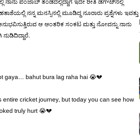
ಲಿ ನಾನು ಪಂಜಾಬ್ ತಂಡದಲ್ಲಿದ್ದಾಗ ಇದೇ ರೀತಿ ಡಗೌಟ್‌ನಲ್ಲಿ
ೆಯಲ್ಲಿ ನನ್ನ ಮನಸ್ಸಿನಲ್ಲಿ ಮೂಡಿದ್ದ ನೂರಾರು ಪ್ರಶ್ನೆಗಳು ಇವತ್ತು
ು ಅನುಭವಿಸುತ್ತಿರುವ ಆ ಆಂತರಿಕ ಸಂಕಟ ಮತ್ತು ನೋವನ್ನು ನಾನು
ುಡಿದಿದ್ದಾರೆ.
ot gaya… bahut bura lag raha hai 😭💔
s entire cricket journey, but today you can see how
ked truly hurt 😭💔