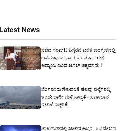
Latest News
ಸಚಿವ ಸಂಪುಟ ವಿಸ್ತರಣೆ ಬಳಿಕ ಕಾಂಗ್ರೆಸ್‌ನಲ್ಲಿ
ಅಸಮಾಧಾನ; ನಾಯಕ ಸಮುದಾಯಕ್ಕೆ
ಅನ್ಯಾಯ ಎಂದ ಅನಿಲ್ ಚಿಕ್ಕಮಾದು!!
ಬೆಂಗಳೂರು ಸೇರಿದಂತೆ ಹಲವು ಜಿಲ್ಲೆಗಳಲ್ಲಿ
ಇಂದು ಭಾರೀ ಮಳೆ ಸಾಧ್ಯತೆ - ಹವಾಮಾನ
ಇಲಾಖೆ ಎಚ್ಚರಿಕೆ!!
ಜಾರ್ಖಂಡ್‌ನಲ್ಲಿ ಸಿಡಿಲಿನ ಅಬ್ಬರ - ಒಂದೇ ದಿನ