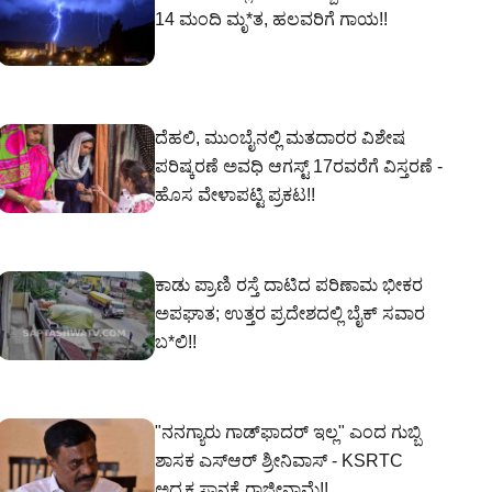
14 ಮಂದಿ ಮೃ*ತ, ಹಲವರಿಗೆ ಗಾಯ!!
ದೆಹಲಿ, ಮುಂಬೈನಲ್ಲಿ ಮತದಾರರ ವಿಶೇಷ
ಪರಿಷ್ಕರಣೆ ಅವಧಿ ಆಗಸ್ಟ್ 17ರವರೆಗೆ ವಿಸ್ತರಣೆ -
ಹೊಸ ವೇಳಾಪಟ್ಟಿ ಪ್ರಕಟ!!
ಕಾಡು ಪ್ರಾಣಿ ರಸ್ತೆ ದಾಟಿದ ಪರಿಣಾಮ ಭೀಕರ
ಅಪಘಾತ; ಉತ್ತರ ಪ್ರದೇಶದಲ್ಲಿ ಬೈಕ್ ಸವಾರ
ಬ*ಲಿ!!
"ನನಗ್ಯಾರು ಗಾಡ್‌ಫಾದರ್ ಇಲ್ಲ" ಎಂದ ಗುಬ್ಬಿ
ಶಾಸಕ ಎಸ್‌ಆರ್‌ ಶ್ರೀನಿವಾಸ್‌ - KSRTC
ಅಧ್ಯಕ್ಷ ಸ್ಥಾನಕ್ಕೆ ರಾಜೀನಾಮೆ!!