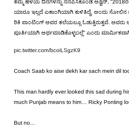
ತಮ್ಮ ಹಳೆಯ ದಿನಗಳನ್ನು ನೆನಪಿಸಿಕೊಂಡ ಅಶ್ವಿನ್, "2018ರಲ್
ಯಾರೂ ಇಲ್ಲದೆ ಏಕಾಂಗಿಯಾಗಿ ಕುಳಿತಿದ್ದೆ. ಅಂದು ಸೋಲಿನ ಹತಾಶ
ರಿಕಿ ಪಾಂಟಿಂಗ್ ಅವರ ತಲೆಯಲ್ಲೂ ಓಡುತ್ತಿರುತ್ತವೆ. ಅವರ
ಪೂರ್ತಿಯಾಗಿ ಅರ್ಥಮಾಡಿಕೊಳ್ಳಬಲ್ಲೆ" ಎಂದು ಮಾರ್ಮಿಕವಾಗಿ ನ
pic.twitter.com/bcoiLSgzK9
Coach Saab ko aise dekh kar sach mein dil to
This man hardly ever looked this sad during hi
much Punjab means to him… Ricky Ponting loo
But no…