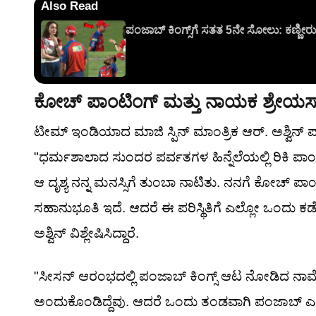
Also Read
ಪಂಜಾಬ್ ಕಿಂಗ್ಸ್‌ಗೆ ಸತತ 5ನೇ ಸೋಲು: ಕಣ್ಣೀರು 
ಕೋಚ್ ಪಾಂಟಿಂಗ್ ಮತ್ತು ನಾಯಕ ಶ್ರೇಯಸ್ 
ಟೀಮ್ ಇಂಡಿಯಾದ ಮಾಜಿ ಸ್ಪಿನ್ ಮಾಂತ್ರಿಕ ಆರ್. ಅಶ್ವಿನ್ ಪಾಂ
"ಧರ್ಮಶಾಲಾದ ಸುಂದರ ಪರ್ವತಗಳ ಹಿನ್ನೆಲೆಯಲ್ಲಿ ರಿಕಿ ಪಾಂ
ಆ ದೃಶ್ಯ ನನ್ನ ಮನಸ್ಸಿಗೆ ತುಂಬಾ ನಾಟಿತು. ನನಗೆ ಕೋಚ್ 
ಸಹಾನುಭೂತಿ ಇದೆ. ಆದರೆ ಈ ಪರಿಸ್ಥಿತಿಗೆ ಎಲ್ಲೋ ಒಂದು 
ಅಶ್ವಿನ್ ವಿಶ್ಲೇಷಿಸಿದ್ದಾರೆ.
"ಸೀಸನ್ ಆರಂಭದಲ್ಲಿ ಪಂಜಾಬ್ ಕಿಂಗ್ಸ್ ಆಟ ನೋಡಿದ ನಾವೆಲ್ಲರ
ಅಂದುಕೊಂಡಿದ್ದೆವು. ಆದರೆ ಒಂದು ತಂಡವಾಗಿ ಪಂಜಾಬ್ ಎಲ್ಲಿ