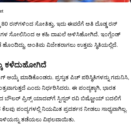
et
ದ್ಧ 80 ರನ್‌ಗಳಿಂದ ಸೋತಿತ್ತು, ಇದು ಈವರೆಗೆ ಅತಿ ದೊಡ್ಡ ರನ್
 ರನ್‌ಗಳ ಸೋಲಿನಿಂದ ಆ ಕಹಿ ದಾಖಲೆ ಅಳಿಸಿಹೋಗಿದೆ. ಇಂಗ್ಲೆಂಡ್
ೊಂದಿದ್ದು, ಅಂತಿಮ ವಿಜೇತರಾಗಲು ಉತ್ತಮ ಸ್ಥಿತಿಯಲ್ಲಿದೆ.
ಕೆ ಕಳೆದುಹೋಗಿದೆ
್ ಆಯ್ಕೆ ಮಾಡಿಕೊಂಡರು. ಪ್ರಸ್ತುತ ಪಿಚ್ ಪರಿಸ್ಥಿತಿಗಳನ್ನು ಗಮನಿಸಿ,
್ರವಾಗುತ್ತದೆ ಎಂದು ನಿರ್ಧರಿಸಿದರು. ಈ ಪಂದ್ಯಕ್ಕಾಗಿ, ಭಾರತ
ರ್ ಪ್ರಿನ್ಸ್ ಯಾದವ್‌ಗೆ ಸ್ಪಿನ್ನರ್ ರವಿ ಬಿಷ್ಣೋಯ್ ಬದಲಿಗೆ
ವು ಪಂದ್ಯಗಳಲ್ಲಿ ನಿಯಮಿತ ಪ್ರದರ್ಶನ ನೀಡಲು ಸಾಧ್ಯವಾಗಿಲ್ಲ.
ಗಳ ದಾಳಿಯನ್ನು ತಡೆಯಲು ವಿಫಲವಾಯಿತು.