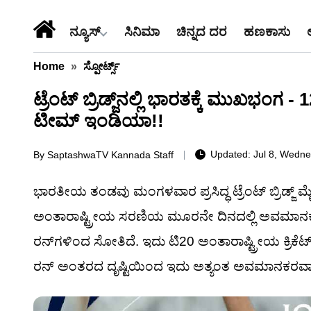
ನ್ಯೂಸ್
ಸಿನಿಮಾ
ಚಿನ್ನದ ದರ
ಹಣಕಾಸು
Home
»
ಸ್ಪೋರ್ಟ್ಸ್
ಟ್ರೆಂಟ್ ಬ್ರಿಡ್ಜ್‌ನಲ್ಲಿ ಭಾರತಕ್ಕೆ ಮುಖಭಂಗ
ಟೀಮ್ ಇಂಡಿಯಾ!!
Updated: Jul 8, Wedne
By
SaptashwaTV Kannada Staff
ಭಾರತೀಯ ತಂಡವು ಮಂಗಳವಾರ ಪ್ರಸಿದ್ಧ ಟ್ರೆಂಟ್ ಬ್ರಿಡ್ಜ್ ಮೈ
ಅಂತಾರಾಷ್ಟ್ರೀಯ ಸರಣಿಯ ಮೂರನೇ ದಿನದಲ್ಲಿ ಅವಮಾನಕ್ಕೊ
ರನ್‌ಗಳಿಂದ ಸೋತಿದೆ. ಇದು ಟಿ20 ಅಂತಾರಾಷ್ಟ್ರೀಯ ಕ್ರಿಕೆಟ್‌ನ
ರನ್ ಅಂತರದ ದೃಷ್ಟಿಯಿಂದ ಇದು ಅತ್ಯಂತ ಅವಮಾನಕರವಾಗ