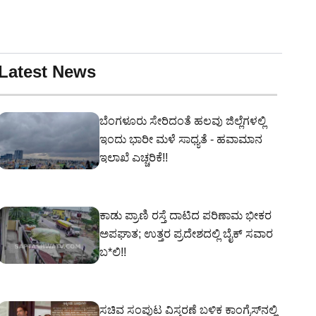
Latest News
ಬೆಂಗಳೂರು ಸೇರಿದಂತೆ ಹಲವು ಜಿಲ್ಲೆಗಳಲ್ಲಿ
ಇಂದು ಭಾರೀ ಮಳೆ ಸಾಧ್ಯತೆ - ಹವಾಮಾನ
ಇಲಾಖೆ ಎಚ್ಚರಿಕೆ!!
ಕಾಡು ಪ್ರಾಣಿ ರಸ್ತೆ ದಾಟಿದ ಪರಿಣಾಮ ಭೀಕರ
ಅಪಘಾತ; ಉತ್ತರ ಪ್ರದೇಶದಲ್ಲಿ ಬೈಕ್ ಸವಾರ
ಬ*ಲಿ!!
ಸಚಿವ ಸಂಪುಟ ವಿಸ್ತರಣೆ ಬಳಿಕ ಕಾಂಗ್ರೆಸ್‌ನಲ್ಲಿ