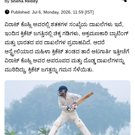
By
Sneha Reddy
Published: Jul 6, Monday, 2026, 11:59 [IST]
ವಿರಾಟ್ ಕೊಹ್ಲಿ ಅವರಲ್ಲಿ ಶತಕಗಳ ಸಂಖ್ಯೆಯ ದಾಖಲೆಗಳು ಇವೆ,
ಇಂದಿನ ಕ್ರಿಕೆಟ್ ಜಗತ್ತಿನಲ್ಲಿ ಚಿಕ್ಕ ಗಡಿಗಳು, ಆಕ್ರಮಣಕಾರಿ ಬ್ಯಾಟಿಂಗ್
ಮತ್ತು ಭಾರತದ ಪರ ದಾಖಲೆಗಳ ಪ್ರವಾಹವಿದೆ. ಆದರೆ
ಆಸ್ಟ್ರೇಲಿಯಾದ ಮಹಿಳಾ ಕ್ರಿಕೆಟ್ ತಂಡದ ತಾರೆ ಆಟಗಾರ್ತಿ ಇತ್ತೀಚೆಗೆ
ವಿರಾಟ್ ಕೊಹ್ಲಿ ಅವರ ಅಪರೂಪದ ಮತ್ತು ದೊಡ್ಡ ದಾಖಲೆಗಳನ್ನು
ಮುರಿದಿದ್ದು, ಕ್ರಿಕೆಟ್ ಜಗತ್ತನ್ನು ಗಮನ ಸೆಳೆಯಿತು.