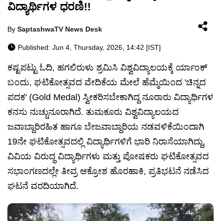
ವಿದ್ಯಾರ್ಥಿಗಳ ಧರಣಿ!!
By
SaptashwaTV News Desk
Published: Jun 4, Thursday, 2026, 14:42 [IST]
ಕಷ್ಟಪಟ್ಟು ಓದಿ, ಹಗಲಿರುಳು ಶ್ರಮಿಸಿ ವಿಶ್ವವಿದ್ಯಾಲಯಕ್ಕೆ ರ್ಯಾಂಕ್
ಬಂದು, ಘಟಿಕೋತ್ಸವದ ವೇದಿಕೆಯ ಮೇಲೆ ಹೆಮ್ಮೆಯಿಂದ 'ಚಿನ್ನದ
ಪದಕ' (Gold Medal) ಸ್ವೀಕರಿಸಬೇಕಾಗಿದ್ದ ನೂರಾರು ವಿದ್ಯಾರ್ಥಿಗಳ
ಕನಸು ನುಚ್ಚುನೂರಾಗಿದೆ. ತುಮಕೂರು ವಿಶ್ವವಿದ್ಯಾಲಯದ
ಜವಾಬ್ದಾರಿರಹಿತ ಹಾಗೂ ಬೇಜವಾಬ್ದಾರಿಯ ನಡವಳಿಕೆಯಿಂದಾಗಿ
19ನೇ ಘಟಿಕೋತ್ಸವದಲ್ಲಿ ವಿದ್ಯಾರ್ಥಿಗಳಿಗೆ ಭಾರಿ ನಿರಾಸೆಯಾಗಿದ್ದು,
ವಿವಿಯ ವಿರುದ್ಧ ವಿದ್ಯಾರ್ಥಿಗಳು ಮತ್ತು ಪೋಷಕರು ಘಟಿಕೋತ್ಸವದ
ಸಭಾಂಗಣದಲ್ಲೇ ತೀವ್ರ ಆಕ್ರೋಶ ಹೊರಹಾಕಿ, ಪ್ರತಿಭಟನೆ ನಡೆಸಿದ
ಘಟನೆ ವರದಿಯಾಗಿದೆ.