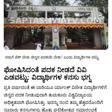
ನಮಗೆ ಚೆಕ್ ಬೇಡ, ಚಿನ್ನದ ಪದಕವೇ ಬೇಕು" ಎಂದು ವಿದ್ಯಾರ್ಥಿಗಳ ಪಟ್ಟು
ಘೋಷಿಸಿದಂತೆ ಪದಕ ನೀಡದೆ ವಿವಿ
ಎಡವಟ್ಟು: ವಿದ್ಯಾರ್ಥಿಗಳ ಕನಸು ಭಗ್ನ
ಪ್ರತಿ ವರ್ಷದಂತೆ ಈ ಬಾರಿಯೂ ರ್ಯಾಂಕ್ ವಿಜೇತ ವಿದ್ಯಾರ್ಥಿಗಳಿಗೆ
ಚಿನ್ನದ ಪದಕ ನೀಡುವುದಾಗಿ ತುಮಕೂರು ವಿಶ್ವವಿದ್ಯಾಲಯ
ಅಧಿಕೃತವಾಗಿ ಘೋಷಿಸಿತ್ತು. ಇದನ್ನು ನಂಬಿ ತಮ್ಮ ಹೆತ್ತವರೊಂದಿಗೆ
ನೂರಾರು ಕನಸುಗಳನ್ನು ಹೊತ್ತು ಘಟಿಕೋತ್ಸವ ಸಮಾರಂಭಕ್ಕೆ