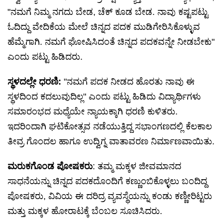
"ನಮಗೆ ನಿಮ್ಮ ನಗದು ಬೇಡ, ಚೆಕ್ ಕೂಡ ಬೇಡ. ನಾವು ಕಷ್ಟಪಟ್ಟು
ಓದಿದ್ದು ವೇದಿಕೆಯ ಮೇಲೆ ಚಿನ್ನದ ಪದಕ ಮುಡಿಗೇರಿಸಿಕೊಳ್ಳುವ
ಹೆಮ್ಮೆಗಾಗಿ. ನಮಗೆ ಘೋಷಿಸಿದಂತೆ ಚಿನ್ನದ ಪದಕವನ್ನೇ ನೀಡಬೇಕು"
ಎಂದು ಪಟ್ಟು ಹಿಡಿದರು.
ಸ್ಥಳದಲ್ಲೇ ಧರಣಿ:
"ನಮಗೆ ಪದಕ ನೀಡದ ಹೊರತು ನಾವು ಈ
ಸ್ಥಳದಿಂದ ಕದಲುವುದಿಲ್ಲ" ಎಂದು ಪಟ್ಟು ಹಿಡಿದು ವಿದ್ಯಾರ್ಥಿಗಳು
ಸಮಾರಂಭದ ಮಧ್ಯೆಯೇ ನ್ಯಾಯಕ್ಕಾಗಿ ಧರಣಿ ಕುಳಿತರು.
ಇದರಿಂದಾಗಿ ಘಟಿಕೋತ್ಸವ ನಡೆಯುತ್ತಿದ್ದ ಸಭಾಂಗಣದಲ್ಲಿ ಕೆಲಕಾಲ
ತೀವ್ರ ಗೊಂದಲ ಹಾಗೂ ಉದ್ವಿಗ್ನ ವಾತಾವರಣ ನಿರ್ಮಾಣವಾಯಿತು.
ಮರುಕಗೊಂಡ ಪೋಷಕರು
: ತಮ್ಮ ಮಕ್ಕಳ ಜೀವಮಾನದ
ಸಾಧನೆಯನ್ನು ಚಿನ್ನದ ಪದಕದೊಂದಿಗೆ ಕಣ್ಣುಂಬಿಕೊಳ್ಳಲು ಬಂದಿದ್ದ
ಪೋಷಕರು, ವಿವಿಯ ಈ ದರಿದ್ರ ವ್ಯವಸ್ಥೆಯನ್ನು ಕಂಡು ಕಣ್ಣೀರಿಟ್ಟರು
ಮತ್ತು ಮಕ್ಕಳ ಹೋರಾಟಕ್ಕೆ ಬೆಂಬಲ ಸೂಚಿಸಿದರು.