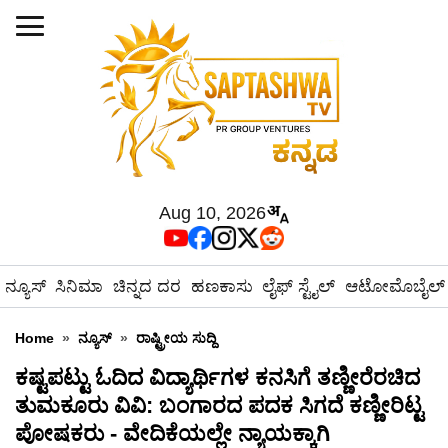
Aug 10, 2026
ನ್ಯೂಸ್
ಸಿನಿಮಾ
ಚಿನ್ನದ ದರ
ಹಣಕಾಸು
ಲೈಫ್ ಸ್ಟೈಲ್
ಆಟೋಮೊಬೈಲ್
Home
»
ನ್ಯೂಸ್
»
ರಾಷ್ಟ್ರೀಯ ಸುದ್ದಿ
ಕಷ್ಟಪಟ್ಟು ಓದಿದ ವಿದ್ಯಾರ್ಥಿಗಳ ಕನಸಿಗೆ ತಣ್ಣೀರೆರಚಿದ
ತುಮಕೂರು ವಿವಿ: ಬಂಗಾರದ ಪದಕ ಸಿಗದೆ ಕಣ್ಣೀರಿಟ್ಟ
ಪೋಷಕರು - ವೇದಿಕೆಯಲ್ಲೇ ನ್ಯಾಯಕ್ಕಾಗಿ