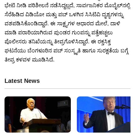
ಭೇಟಿ ನೀಡಿ ಪರಿಶೀಲನೆ ನಡೆಸಿದ್ದಲ್ಲದೆ, ಸಾರ್ವಜನಿಕರ ಮೊಬೈಲ್‌ನಲ್ಲಿ
ಸೆರೆಹಿಡಿದ ವಿಡಿಯೋ ಮತ್ತು ಪಬ್ ಒಳಗಿನ ಸಿಸಿಟಿವಿ ದೃಶ್ಯಗಳನ್ನು
ವಶಪಡಿಸಿಕೊಂಡಿದ್ದಾರೆ. ಈ ಸಾಕ್ಷ್ಯಗಳ ಆಧಾರದ ಮೇಲೆ, ದಾಳಿ
ಮಾಡಿ ಪರಾರಿಯಾಗಿರುವ ಪುಂಡರ ಗುಂಪನ್ನು ಪತ್ತೆಹಚ್ಚಲು
ಪೊಲೀಸರು ತನಿಖೆಯನ್ನು ತೀವ್ರಗೊಳಿಸಿದ್ದಾರೆ. ಈ ರಕ್ತಸಿಕ್ತ
ಘಟನೆಯು ಬೆಂಗಳೂರಿನ ಪಬ್‌ ಸಂಸ್ಕೃತಿ ಹಾಗೂ ಸುರಕ್ಷತೆಯ ಬಗ್ಗೆ
ತೀವ್ರ ಕಳವಳ ಮೂಡಿಸಿದೆ.
Latest News