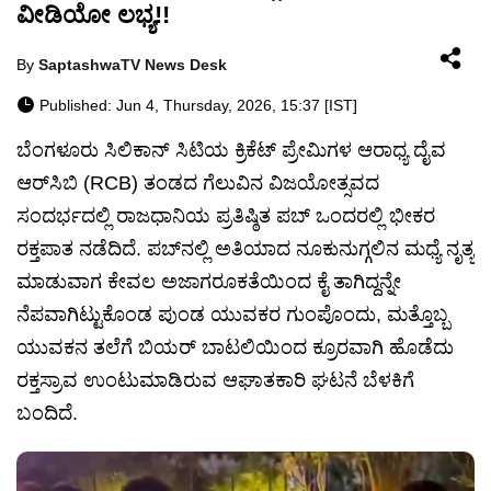
ವೀಡಿಯೋ ಲಭ್ಯ!!
By
SaptashwaTV News Desk
Published: Jun 4, Thursday, 2026, 15:37 [IST]
ಬೆಂಗಳೂರು ಸಿಲಿಕಾನ್ ಸಿಟಿಯ ಕ್ರಿಕೆಟ್ ಪ್ರೇಮಿಗಳ ಆರಾಧ್ಯ ದೈವ
ಆರ್‌ಸಿಬಿ (RCB) ತಂಡದ ಗೆಲುವಿನ ವಿಜಯೋತ್ಸವದ
ಸಂದರ್ಭದಲ್ಲಿ ರಾಜಧಾನಿಯ ಪ್ರತಿಷ್ಠಿತ ಪಬ್‌ ಒಂದರಲ್ಲಿ ಭೀಕರ
ರಕ್ತಪಾತ ನಡೆದಿದೆ. ಪಬ್‌ನಲ್ಲಿ ಅತಿಯಾದ ನೂಕುನುಗ್ಗಲಿನ ಮಧ್ಯೆ ನೃತ್ಯ
ಮಾಡುವಾಗ ಕೇವಲ ಅಜಾಗರೂಕತೆಯಿಂದ ಕೈ ತಾಗಿದ್ದನ್ನೇ
ನೆಪವಾಗಿಟ್ಟುಕೊಂಡ ಪುಂಡ ಯುವಕರ ಗುಂಪೊಂದು, ಮತ್ತೊಬ್ಬ
ಯುವಕನ ತಲೆಗೆ ಬಿಯರ್ ಬಾಟಲಿಯಿಂದ ಕ್ರೂರವಾಗಿ ಹೊಡೆದು
ರಕ್ತಸ್ರಾವ ಉಂಟುಮಾಡಿರುವ ಆಘಾತಕಾರಿ ಘಟನೆ ಬೆಳಕಿಗೆ
ಬಂದಿದೆ.