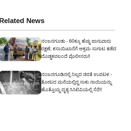
Related News
ನಂಜನಗೂಡು - 60ಕ್ಕೂ ಹೆಚ್ಚು ಜಾನುವಾರು
ರಕ್ಷಣೆ; ಕಸಾಯಿಖಾನೆಗೆ ಅಕ್ರಮ ಸಾಗಾಟ ತಡೆದ
ದೊಡ್ಡಕವಲಂದೆ ಪೊಲೀಸರು!!
ನಂಜನಗೂಡಿನಲ್ಲಿ ನಿಲ್ಲದ ಚಿರತೆ ಉಪಟಳ -
ತೋಟದ ಮನೆಯಲ್ಲಿದ್ದ ಸಾಕು ನಾಯಿಯನ್ನು
ಹೊತ್ತೊಯ್ದ ದೃಶ್ಯ ಸಿಸಿಟಿವಿಯಲ್ಲಿ ಸೆರೆ!!