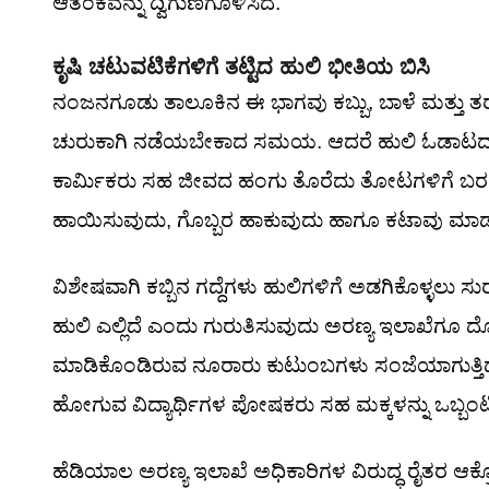
ಆತಂಕವನ್ನು ದ್ವಿಗುಣಗೊಳಿಸಿದೆ.
ಕೃಷಿ ಚಟುವಟಿಕೆಗಳಿಗೆ ತಟ್ಟಿದ ಹುಲಿ ಭೀತಿಯ ಬಿಸಿ
ನಂಜನಗೂಡು ತಾಲೂಕಿನ ಈ ಭಾಗವು ಕಬ್ಬು, ಬಾಳೆ ಮತ್ತು ತರಕಾರಿ ಬ
ಚುರುಕಾಗಿ ನಡೆಯಬೇಕಾದ ಸಮಯ. ಆದರೆ ಹುಲಿ ಓಡಾಟದ ಹಿನ್ನ
ಕಾರ್ಮಿಕರು ಸಹ ಜೀವದ ಹಂಗು ತೊರೆದು ತೋಟಗಳಿಗೆ ಬರಲು ನಿರ
ಹಾಯಿಸುವುದು, ಗೊಬ್ಬರ ಹಾಕುವುದು ಹಾಗೂ ಕಟಾವು ಮಾಡು
ವಿಶೇಷವಾಗಿ ಕಬ್ಬಿನ ಗದ್ದೆಗಳು ಹುಲಿಗಳಿಗೆ ಅಡಗಿಕೊಳ್ಳಲು ಸುರ
ಹುಲಿ ಎಲ್ಲಿದೆ ಎಂದು ಗುರುತಿಸುವುದು ಅರಣ್ಯ ಇಲಾಖೆಗೂ ದ
ಮಾಡಿಕೊಂಡಿರುವ ನೂರಾರು ಕುಟುಂಬಗಳು ಸಂಜೆಯಾಗುತ್ತಿದ್ದಂ
ಹೋಗುವ ವಿದ್ಯಾರ್ಥಿಗಳ ಪೋಷಕರು ಸಹ ಮಕ್ಕಳನ್ನು ಒಬ್ಬಂಟಿ
ಹೆಡಿಯಾಲ ಅರಣ್ಯ ಇಲಾಖೆ ಅಧಿಕಾರಿಗಳ ವಿರುದ್ಧ ರೈತರ ಆಕ್ರೋ