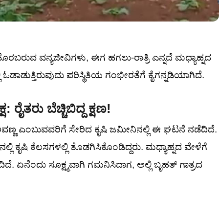
ೊರಬರುವ ವನ್ಯಜೀವಿಗಳು, ಈಗ ಹಗಲು-ರಾತ್ರಿ ಎನ್ನದೆ ಮಧ್ಯಾಹ್ನದ
ಡಾಡುತ್ತಿರುವುದು ಪರಿಸ್ಥಿತಿಯ ಗಂಭೀರತೆಗೆ ಕೈಗನ್ನಡಿಯಾಗಿದೆ.
 ರೈತರು ಬೆಚ್ಚಿಬಿದ್ದ ಕ್ಷಣ!
ಣ್ಣ ಎಂಬುವವರಿಗೆ ಸೇರಿದ ಕೃಷಿ ಜಮೀನಿನಲ್ಲಿ ಈ ಘಟನೆ ನಡೆದಿದೆ.
ಿ ಕೃಷಿ ಕೆಲಸಗಳಲ್ಲಿ ತೊಡಗಿಸಿಕೊಂಡಿದ್ದರು. ಮಧ್ಯಾಹ್ನದ ವೇಳೆಗೆ
 ಏನೆಂದು ಸೂಕ್ಷ್ಮವಾಗಿ ಗಮನಿಸಿದಾಗ, ಅಲ್ಲಿ ಬೃಹತ್ ಗಾತ್ರದ