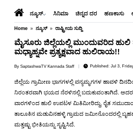
ನ್ಯೂಸ್
ಸಿನಿಮಾ
ಚಿನ್ನದ ದರ
ಹಣಕಾಸು
Home
»
ನ್ಯೂಸ್
»
ರಾಷ್ಟ್ರೀಯ ಸುದ್ದಿ
ಮೈಸೂರು ಜಿಲ್ಲೆಯಲ್ಲಿ ಮುಂದುವರಿದ ಹುಲ
ಮಧ್ಯಾಹ್ನವೇ ಪ್ರತ್ಯಕ್ಷವಾದ ಹುಲಿರಾಯ!!
Published: Jul 3, Frida
By
SaptashwaTV Kannada Staff
ಜಿಲ್ಲೆಯ ಗ್ರಾಮೀಣ ಭಾಗಗಳಲ್ಲಿ ವನ್ಯಮೃಗಗಳ ಹಾವಳಿ ದಿನದಿಂದ 
ನಿರಂತರವಾಗಿ ಭಯದ ನೆರಳಿನಲ್ಲಿ ಬದುಕುವಂತಾಗಿದೆ. ಅದರಲ
ವಾರಗಳಿಂದ ಹುಲಿ ಉಪಟಳ ಮಿತಿಮೀರಿದ್ದು, ರೈತ ಸಮುದಾಯವನ್ನು
ತಾಲೂಕಿನ ಮಡುವಿನಹಳ್ಳಿ ಗ್ರಾಮದ ಜಮೀನೊಂದರಲ್ಲಿ ಬೃಹತ್ 
ಮತ್ತಷ್ಟು ಭೀತಿಯನ್ನು ಸೃಷ್ಟಿಸಿದೆ.