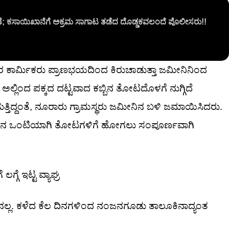
್ಷಣೆ; ಕಸಾಯಿಖಾನೆಗೆ ಅಕ್ರಮ ಸಾಗಾಟ ತಡೆದ ದೊಡ್ಡಕವಲಂದೆ ಪೊಲೀಸರು!!
ಇತರ ಕಾರ್ಮಿಕರು ಪ್ರಾಣಭಯದಿಂದ ಕಿರುಚಾಡುತ್ತಾ ಜಮೀನಿನಿಂದ
, ಅಲ್ಲಿಂದ ಪಕ್ಕದ ದಟ್ಟವಾದ ಕಬ್ಬಿನ ತೋಟದೊಳಗೆ ನುಗ್ಗಿದೆ
ಡುತ್ತಿದ್ದಂತೆ, ನೂರಾರು ಗ್ರಾಮಸ್ಥರು ಜಮೀನಿನ ಬಳಿ ಜಮಾಯಿಸಿದರು.
ಗಳಲ್ಲಿ ಜನ ಒಂಟಿಯಾಗಿ ತೋಟಗಳಿಗೆ ಹೋಗಲು ಸಂಪೂರ್ಣವಾಗಿ
್ಗೆ ಇಟ್ಟ ವ್ಯಾಘ್ರ
ಲೇನಲ್ಲ. ಕಳೆದ ಕೆಲ ದಿನಗಳಿಂದ ನಂಜನಗೂಡು ತಾಲೂಕಿನಾದ್ಯಂತ