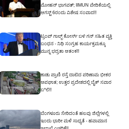
ಮೋಹನ್ ಭಾಗವತ್; IIMUN ವೇದಿಕೆಯಲ್ಲಿ
ಆಗಸ್ಟ್ 6ರಂದು ವಿಶೇಷ ಸಂವಾದ!!
ಟ್ರಂಪ್ ಗಾಲ್ಫ್ ಕೋರ್ಸ್ ಬಳಿ ಗನ್‌ ಸಹಿತ ವ್ಯಕ್ತಿ
ಬಂಧನ - ನಿಧಿ ಸಂಗ್ರಹ ಕಾರ್ಯಕ್ರಮಕ್ಕೂ
ಮುನ್ನ ಭದ್ರತಾ ಆತಂಕ!!
ಕಾಡು ಪ್ರಾಣಿ ರಸ್ತೆ ದಾಟಿದ ಪರಿಣಾಮ ಭೀಕರ
ಅಪಘಾತ; ಉತ್ತರ ಪ್ರದೇಶದಲ್ಲಿ ಬೈಕ್ ಸವಾರ
ಬ*ಲಿ!!
ಬೆಂಗಳೂರು ಸೇರಿದಂತೆ ಹಲವು ಜಿಲ್ಲೆಗಳಲ್ಲಿ
ಇಂದು ಭಾರೀ ಮಳೆ ಸಾಧ್ಯತೆ - ಹವಾಮಾನ
ಇಲಾಖೆ ಎಚ್ಚರಿಕೆ!!