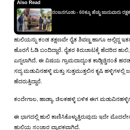
Also Read
ನಂಜನಗೂಡು - 60ಕ್ಕೂ ಹೆಚ್ಚು ಜಾನುವಾರು ರಕ
ಹುಲಿಯನ್ನು ಕಂಡ ತಕ್ಷಣವೇ ರೈತ ಶಿವಣ್ಣ ಹಾಗೂ ಅಲ್ಲಿದ್ದ 
ಹೊರಗೆ ಓಡಿ ಬಂದಿದ್ದಾರೆ. ರೈತರ ಕಿರುಚಾಟಕ್ಕೆ ಹೆದರಿದ ಹುಲಿ
ಎನ್ನಲಾಗಿದೆ. ಈ ವಿಷಯ ಗ್ರಾಮದಾದ್ಯಂತ ಕಾಡ್ಗಿಚ್ಚಿನಂತೆ ಹರ
ಸದ್ಯ ಮಡುವಿನಹಳ್ಳಿ ಮತ್ತು ಸುತ್ತಮುತ್ತಲಿನ ಕೃಷಿ ಹಳ್ಳಿ
ಹೆದರುತ್ತಿದ್ದಾರೆ.
ಕಂದೇಗಾಲ, ಹಾಡ್ಯಾ, ಚಿಲಕಹಳ್ಳಿ ಬಳಿಕ ಈಗ ಮಡುವಿನಹಳ್ಳಿಗೆ ಲಗ
ಈ ಭಾಗದಲ್ಲಿ ಹುಲಿ ಕಾಣಿಸಿಕೊಳ್ಳುತ್ತಿರುವುದು ಇದೇ ಮೊದ
ಹುಲಿಯ ಸಂಚಾರ ವ್ಯಾಪಕವಾಗಿದೆ.