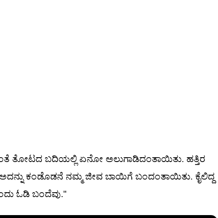
ಕ್ಕಿದ್ದಂತೆ ತೋಟದ ಬದಿಯಲ್ಲಿ ಏನೋ ಅಲುಗಾಡಿದಂತಾಯಿತು. ಹತ್ತಿರ
! ಅದನ್ನು ಕಂಡೊಡನೆ ನಮ್ಮ ಜೀವ ಬಾಯಿಗೆ ಬಂದಂತಾಯಿತು. ಕೈಲಿದ್ದ
ಂದು ಓಡಿ ಬಂದೆವು."