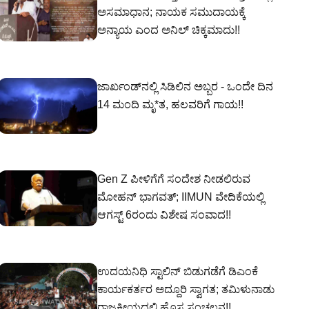
ಅಸಮಾಧಾನ; ನಾಯಕ ಸಮುದಾಯಕ್ಕೆ
ಅನ್ಯಾಯ ಎಂದ ಅನಿಲ್ ಚಿಕ್ಕಮಾದು!!
ಜಾರ್ಖಂಡ್‌ನಲ್ಲಿ ಸಿಡಿಲಿನ ಅಬ್ಬರ - ಒಂದೇ ದಿನ
14 ಮಂದಿ ಮೃ*ತ, ಹಲವರಿಗೆ ಗಾಯ!!
Gen Z ಪೀಳಿಗೆಗೆ ಸಂದೇಶ ನೀಡಲಿರುವ
ಮೋಹನ್ ಭಾಗವತ್; IIMUN ವೇದಿಕೆಯಲ್ಲಿ
ಆಗಸ್ಟ್ 6ರಂದು ವಿಶೇಷ ಸಂವಾದ!!
ಉದಯನಿಧಿ ಸ್ಟಾಲಿನ್ ಬಿಡುಗಡೆಗೆ ಡಿಎಂಕೆ
ಕಾರ್ಯಕರ್ತರ ಅದ್ದೂರಿ ಸ್ವಾಗತ; ತಮಿಳುನಾಡು
ರಾಜಕೀಯದಲ್ಲಿ ಹೊಸ ಸಂಚಲನ!!