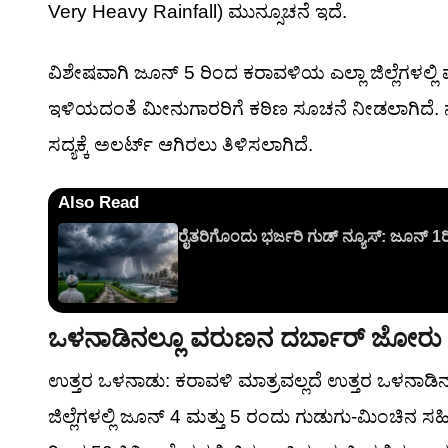
Very Heavy Rainfall) ಮುನ್ಸೂಚನೆ ಇದೆ.
ವಿಶೇಷವಾಗಿ ಜೂನ್ 5 ರಿಂದ ಕರಾವಳಿಯ ಎಲ್ಲಾ ಜಿಲ್ಲೆಗಳಲ್ಲಿ ಮ
ಇಳಿಯದಂತೆ ಮೀನುಗಾರರಿಗೆ ಕಠಿಣ ಸೂಚನೆ ನೀಡಲಾಗಿದೆ. ನದ
ಸದ್ಯಕ್ಕೆ ಅಲರ್ಟ್ ಆಗಿರಲು ತಿಳಿಸಲಾಗಿದೆ.
Also Read
ರೈತರಿಗೊಂದು ಭರ್ಜರಿ ಗುಡ್ ನ್ಯೂಸ್: ಜೂನ್ 1ರಿ
ಒಳನಾಡಿನಲ್ಲೂ ವರುಣನ ದರ್ಬಾರ್ ಜೋರು
ಉತ್ತರ ಒಳನಾಡು: ಕರಾವಳಿ ಮಾತ್ರವಲ್ಲದೆ ಉತ್ತರ ಒಳನಾಡಿ
ಜಿಲ್ಲೆಗಳಲ್ಲಿ ಜೂನ್ 4 ಮತ್ತು 5 ರಂದು ಗುಡುಗು-ಮಿಂಚಿನ ಸ