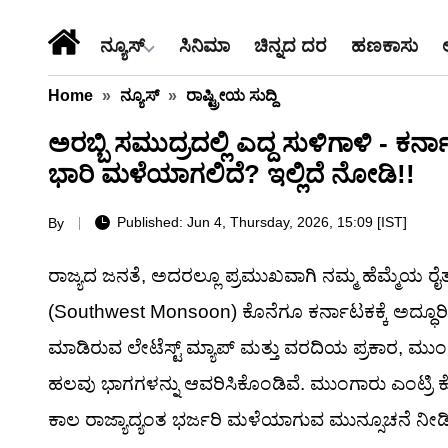
ನ್ಯೂಸ್
ಸಿನಿಮಾ
ಚಿನ್ನದ ದರ
ಹಣಕಾಸು
Home
»
ನ್ಯೂಸ್
»
ರಾಷ್ಟ್ರೀಯ ಸುದ್ದಿ
ಅರಬ್ಬಿ ಸಮುದ್ರದಲ್ಲಿ ಎದ್ದ ಸುಳಿಗಾಳಿ - ಕರ್
ಭಾರಿ ಮಳೆಯಾಗಲಿದೆ? ಇಲ್ಲಿದೆ ನೋಡಿ!!
Published: Jun 4, Thursday, 2026, 15:09 [IST]
By
ರಾಜ್ಯದ ಜನತೆ, ಅದರಲ್ಲೂ ಪ್ರಮುಖವಾಗಿ ನಮ್ಮ ಹೆಮ್ಮೆಯ ರೈ
(Southwest Monsoon) ಕೊನೆಗೂ ಕರ್ನಾಟಕಕ್ಕೆ ಅದ್ಧೂರಿ
ಮಾಡಿರುವ ಲೇಟೆಸ್ಟ್ ಮ್ಯಾಪ್ ಮತ್ತು ವರದಿಯ ಪ್ರಕಾರ,
ಹಲವು ಭಾಗಗಳನ್ನು ಆವರಿಸಿಕೊಂಡಿವೆ. ಮುಂಗಾರು ಎಂಟ್ರಿ
ಕಾಲ ರಾಜ್ಯಾದ್ಯಂತ ಭರ್ಜರಿ ಮಳೆಯಾಗುವ ಮುನ್ಸೂಚನೆ ನೀಡ