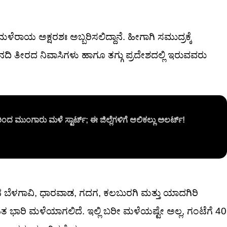
ಳೆರಾಯ ಅಕ್ಷರಶಃ ಅಬ್ಬರಿಸಲಿದ್ದಾನೆ. ಹೀಗಾಗಿ ಸಮುದ್ರಕ್ಕೆ
ಿ ತೀರದ ನಿವಾಸಿಗಳು ಹಾಗೂ ತಗ್ಗು ಪ್ರದೇಶದಲ್ಲಿ ಇರುವವರು
ಂದ ಮುಂಗಾರು ಮಳೆ ಸ್ಟಾರ್ಟ್; ಈ ಜಿಲ್ಲೆಗಳಿಗೆ ಆಲಿಕಲ್ಲು ಅಲರ್ಟ್!
ನ ಬೆಳಗಾವಿ, ಧಾರವಾಡ, ಗದಗ, ಕಲಬುರಗಿ ಮತ್ತು ಯಾದಗಿರಿ
ಹಿತ ಭಾರಿ ಮಳೆಯಾಗಲಿದೆ. ಇಲ್ಲಿ ಬರೀ ಮಳೆಯಷ್ಟೇ ಅಲ್ಲ, ಗಂಟೆಗೆ 40