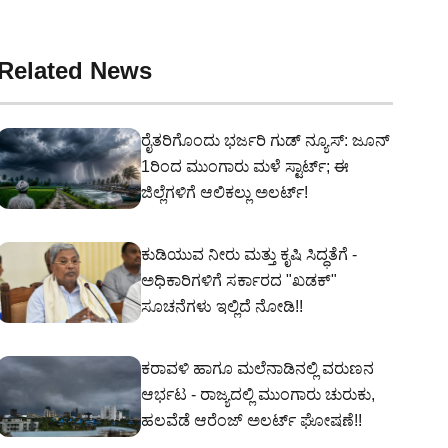
Related News
ರೈತರಿಗೊಂದು ಭರ್ಜರಿ ಗುಡ್ ನ್ಯೂಸ್: ಜೂನ್
1ರಿಂದ ಮುಂಗಾರು ಮಳೆ ಸ್ಟಾರ್ಟ್; ಈ
ಜಿಲ್ಲೆಗಳಿಗೆ ಆಲಿಕಲ್ಲು ಅಲರ್ಟ್!
ಕುಡಿಯುವ ನೀರು ಮತ್ತು ಕೃಷಿ ಸಿದ್ಧತೆಗೆ -
ಅಧಿಕಾರಿಗಳಿಗೆ ಸರ್ಕಾರದ "ಖಡಕ್"
ಸೂಚನೆಗಳು ಇಲ್ಲಿದೆ ನೋಡಿ!!
ಕರಾವಳಿ ಹಾಗೂ ಮಲೆನಾಡಿನಲ್ಲಿ ವರುಣನ
ಆರ್ಭಟ - ರಾಜ್ಯದಲ್ಲಿ ಮುಂಗಾರು ಚುರುಕು,
ಹಲವೆಡೆ ಆರೆಂಜ್ ಅಲರ್ಟ್ ಘೋಷಣೆ!!