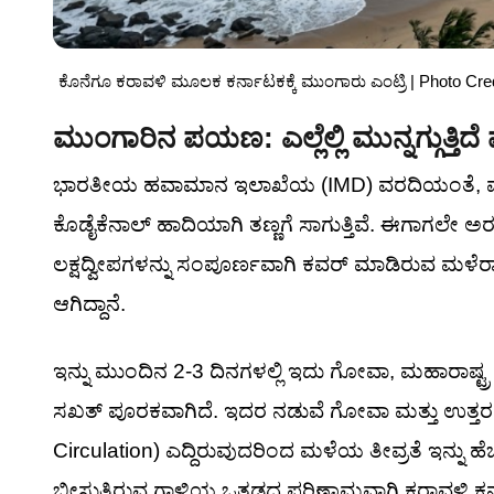
ಕೊನೆಗೂ ಕರಾವಳಿ ಮೂಲಕ ಕರ್ನಾಟಕಕ್ಕೆ ಮುಂಗಾರು ಎಂಟ್ರಿ | Photo Cred
ಮುಂಗಾರಿನ ಪಯಣ: ಎಲ್ಲೆಲ್ಲಿ ಮುನ್ನಗ್ಗುತ್ತಿ
ಭಾರತೀಯ ಹವಾಮಾನ ಇಲಾಖೆಯ (IMD) ವರದಿಯಂತೆ, ಮ
ಕೊಡೈಕೆನಾಲ್ ಹಾದಿಯಾಗಿ ತಣ್ಣಗೆ ಸಾಗುತ್ತಿವೆ. ಈಗಾಗಲೇ ಅ
ಲಕ್ಷದ್ವೀಪಗಳನ್ನು ಸಂಪೂರ್ಣವಾಗಿ ಕವರ್ ಮಾಡಿರುವ ಮಳೆರ
ಆಗಿದ್ದಾನೆ.
ಇನ್ನು ಮುಂದಿನ 2-3 ದಿನಗಳಲ್ಲಿ ಇದು ಗೋವಾ, ಮಹಾರಾಷ್
ಸಖತ್ ಪೂರಕವಾಗಿದೆ. ಇದರ ನಡುವೆ ಗೋವಾ ಮತ್ತು ಉತ್ತರ 
Circulation) ಎದ್ದಿರುವುದರಿಂದ ಮಳೆಯ ತೀವ್ರತೆ ಇನ್ನು ಹೆ
ಬೀಸುತ್ತಿರುವ ಗಾಳಿಯ ಒತ್ತಡದ ಪರಿಣಾಮವಾಗಿ ಕರಾವಳಿ ಕರ್ನ