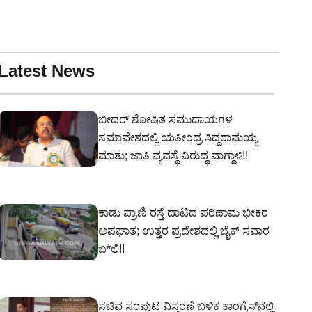
Latest News
ಬೀದರ್ ಶೋಷಿತ ಸಮುದಾಯಗಳ
ಸಮಾವೇಶದಲ್ಲಿ ಯತೀಂದ್ರ ಸಿದ್ದರಾಮಯ್ಯ
ಮಾತು; ಜಾತಿ ವ್ಯವಸ್ಥೆ ವಿರುದ್ಧ ವಾಗ್ದಾಳಿ!!
ಕಾಡು ಪ್ರಾಣಿ ರಸ್ತೆ ದಾಟಿದ ಪರಿಣಾಮ ಭೀಕರ
ಅಪಘಾತ; ಉತ್ತರ ಪ್ರದೇಶದಲ್ಲಿ ಬೈಕ್ ಸವಾರ
ಬ*ಲಿ!!
ಸಚಿವ ಸಂಪುಟ ವಿಸ್ತರಣೆ ಬಳಿಕ ಕಾಂಗ್ರೆಸ್‌ನಲ್ಲಿ