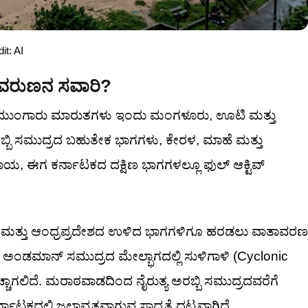
it: AI
ದೆ ವರುಣನ ಸವಾರಿ?
ುಂಗಾರು ಮಾರುತಗಳು ಇಂದು ಮಂಗಳೂರು, ಊಟಿ ಮತ್ತು
ರಬ್ಬಿ ಸಮುದ್ರದ ಬಹುತೇಕ ಭಾಗಗಳು, ಕೇರಳ, ಮಾಹೆ ಮತ್ತು
ಾಯ, ಈಗ ಕರ್ನಾಟಕದ ದಕ್ಷಿಣ ಭಾಗಗಳಲ್ಲೂ ಫುಲ್ ಆಕ್ಟಿವ್
ಟ್ರ ಮತ್ತು ಆಂಧ್ರಪ್ರದೇಶದ ಉಳಿದ ಭಾಗಗಳಿಗೂ ಹರಡಲು ವಾತಾವರಣ
ಅಂಡಮಾನ್ ಸಮುದ್ರದ ಮೇಲ್ಭಾಗದಲ್ಲಿ ಸುಳಿಗಾಳಿ (Cyclonic
ಚ್ಚಾಗಲಿದೆ. ಮರಾಠವಾಡದಿಂದ ನೈರುತ್ಯ ಅರಬ್ಬಿ ಸಮುದ್ರದವರೆಗೆ
ಾಟಕದಲ್ಲಿ ಜಲಾವೃತವಾಗುವ ಸಾಧ್ಯತೆ ದಟ್ಟವಾಗಿದೆ.