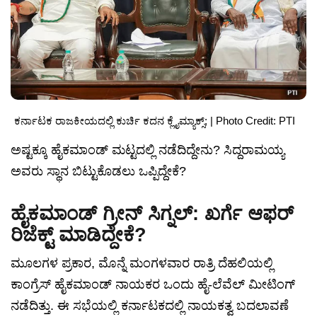
ಕರ್ನಾಟಕ ರಾಜಕೀಯದಲ್ಲಿ ಕುರ್ಚಿ ಕದನ ಕ್ಲೈಮ್ಯಾಕ್ಸ್; | Photo Credit: PTI
ಅಷ್ಟಕ್ಕೂ ಹೈಕಮಾಂಡ್ ಮಟ್ಟದಲ್ಲಿ ನಡೆದಿದ್ದೇನು? ಸಿದ್ದರಾಮಯ್ಯ
ಅವರು ಸ್ಥಾನ ಬಿಟ್ಟುಕೊಡಲು ಒಪ್ಪಿದ್ದೇಕೆ?
ಹೈಕಮಾಂಡ್ ಗ್ರೀನ್ ಸಿಗ್ನಲ್: ಖರ್ಗೆ ಆಫರ್
ರಿಜೆಕ್ಟ್ ಮಾಡಿದ್ದೇಕೆ?
ಮೂಲಗಳ ಪ್ರಕಾರ, ಮೊನ್ನೆ ಮಂಗಳವಾರ ರಾತ್ರಿ ದೆಹಲಿಯಲ್ಲಿ
ಕಾಂಗ್ರೆಸ್ ಹೈಕಮಾಂಡ್ ನಾಯಕರ ಒಂದು ಹೈ-ಲೆವೆಲ್ ಮೀಟಿಂಗ್
ನಡೆದಿತ್ತು. ಈ ಸಭೆಯಲ್ಲಿ ಕರ್ನಾಟಕದಲ್ಲಿ ನಾಯಕತ್ವ ಬದಲಾವಣೆ