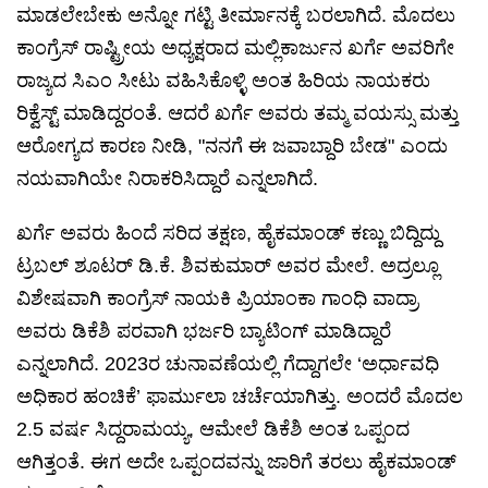
ಮಾಡಲೇಬೇಕು ಅನ್ನೋ ಗಟ್ಟಿ ತೀರ್ಮಾನಕ್ಕೆ ಬರಲಾಗಿದೆ. ಮೊದಲು
ಕಾಂಗ್ರೆಸ್ ರಾಷ್ಟ್ರೀಯ ಅಧ್ಯಕ್ಷರಾದ ಮಲ್ಲಿಕಾರ್ಜುನ ಖರ್ಗೆ ಅವರಿಗೇ
ರಾಜ್ಯದ ಸಿಎಂ ಸೀಟು ವಹಿಸಿಕೊಳ್ಳಿ ಅಂತ ಹಿರಿಯ ನಾಯಕರು
ರಿಕ್ವೆಸ್ಟ್ ಮಾಡಿದ್ದರಂತೆ. ಆದರೆ ಖರ್ಗೆ ಅವರು ತಮ್ಮ ವಯಸ್ಸು ಮತ್ತು
ಆರೋಗ್ಯದ ಕಾರಣ ನೀಡಿ, "ನನಗೆ ಈ ಜವಾಬ್ದಾರಿ ಬೇಡ" ಎಂದು
ನಯವಾಗಿಯೇ ನಿರಾಕರಿಸಿದ್ದಾರೆ ಎನ್ನಲಾಗಿದೆ.
ಖರ್ಗೆ ಅವರು ಹಿಂದೆ ಸರಿದ ತಕ್ಷಣ, ಹೈಕಮಾಂಡ್ ಕಣ್ಣು ಬಿದ್ದಿದ್ದು
ಟ್ರಬಲ್ ಶೂಟರ್ ಡಿ.ಕೆ. ಶಿವಕುಮಾರ್ ಅವರ ಮೇಲೆ. ಅದ್ರಲ್ಲೂ
ವಿಶೇಷವಾಗಿ ಕಾಂಗ್ರೆಸ್ ನಾಯಕಿ ಪ್ರಿಯಾಂಕಾ ಗಾಂಧಿ ವಾದ್ರಾ
ಅವರು ಡಿಕೆಶಿ ಪರವಾಗಿ ಭರ್ಜರಿ ಬ್ಯಾಟಿಂಗ್ ಮಾಡಿದ್ದಾರೆ
ಎನ್ನಲಾಗಿದೆ. 2023ರ ಚುನಾವಣೆಯಲ್ಲಿ ಗೆದ್ದಾಗಲೇ ‘ಅರ್ಧಾವಧಿ
ಅಧಿಕಾರ ಹಂಚಿಕೆ’ ಫಾರ್ಮುಲಾ ಚರ್ಚೆಯಾಗಿತ್ತು. ಅಂದರೆ ಮೊದಲ
2.5 ವರ್ಷ ಸಿದ್ದರಾಮಯ್ಯ, ಆಮೇಲೆ ಡಿಕೆಶಿ ಅಂತ ಒಪ್ಪಂದ
ಆಗಿತ್ತಂತೆ. ಈಗ ಅದೇ ಒಪ್ಪಂದವನ್ನು ಜಾರಿಗೆ ತರಲು ಹೈಕಮಾಂಡ್