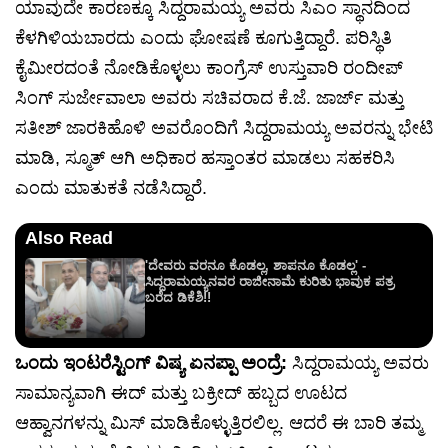
ಯಾವುದೇ ಕಾರಣಕ್ಕೂ ಸಿದ್ದರಾಮಯ್ಯ ಅವರು ಸಿಎಂ ಸ್ಥಾನದಿಂದ
ಕೆಳಗಿಳಿಯಬಾರದು ಎಂದು ಘೋಷಣೆ ಕೂಗುತ್ತಿದ್ದಾರೆ. ಪರಿಸ್ಥಿತಿ
ಕೈಮೀರದಂತೆ ನೋಡಿಕೊಳ್ಳಲು ಕಾಂಗ್ರೆಸ್ ಉಸ್ತುವಾರಿ ರಂದೀಪ್
ಸಿಂಗ್ ಸುರ್ಜೇವಾಲಾ ಅವರು ಸಚಿವರಾದ ಕೆ.ಜೆ. ಜಾರ್ಜ್ ಮತ್ತು
ಸತೀಶ್ ಜಾರಕಿಹೊಳಿ ಅವರೊಂದಿಗೆ ಸಿದ್ದರಾಮಯ್ಯ ಅವರನ್ನು ಭೇಟಿ
ಮಾಡಿ, ಸ್ಮೂತ್ ಆಗಿ ಅಧಿಕಾರ ಹಸ್ತಾಂತರ ಮಾಡಲು ಸಹಕರಿಸಿ
ಎಂದು ಮಾತುಕತೆ ನಡೆಸಿದ್ದಾರೆ.
Also Read
'ದೇವರು ವರನೂ ಕೊಡಲ್ಲ, ಶಾಪನೂ ಕೊಡಲ್ಲ' -
ಸಿದ್ದರಾಮಯ್ಯನವರ ರಾಜೀನಾಮೆ ಕುರಿತು ಭಾವುಕ ಪತ್ರ
ಬರೆದ ಡಿಕೆಶಿ!!
ಒಂದು ಇಂಟರೆಸ್ಟಿಂಗ್ ವಿಷ್ಯ ಏನಪ್ಪಾ ಅಂದ್ರೆ:
ಸಿದ್ದರಾಮಯ್ಯ ಅವರು
ಸಾಮಾನ್ಯವಾಗಿ ಈದ್ ಮತ್ತು ಬಕ್ರೀದ್ ಹಬ್ಬದ ಊಟದ
ಆಹ್ವಾನಗಳನ್ನು ಮಿಸ್ ಮಾಡಿಕೊಳ್ಳುತ್ತಿರಲಿಲ್ಲ. ಆದರೆ ಈ ಬಾರಿ ತಮ್ಮ