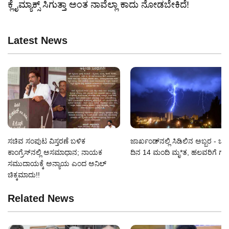
ಕ್ಲೈಮ್ಯಾಕ್ಸ್ ಸಿಗುತ್ತಾ ಅಂತ ನಾವೆಲ್ಲಾ ಕಾದು ನೋಡಬೇಕಿದೆ!
Latest News
ಸಚಿವ ಸಂಪುಟ ವಿಸ್ತರಣೆ ಬಳಿಕ
ಜಾರ್ಖಂಡ್‌ನಲ್ಲಿ ಸಿಡಿಲಿನ ಅಬ್ಬರ - ಒ
ಕಾಂಗ್ರೆಸ್‌ನಲ್ಲಿ ಅಸಮಾಧಾನ; ನಾಯಕ
ದಿನ 14 ಮಂದಿ ಮೃ*ತ, ಹಲವರಿಗೆ ಗಾ
ಸಮುದಾಯಕ್ಕೆ ಅನ್ಯಾಯ ಎಂದ ಅನಿಲ್
ಚಿಕ್ಕಮಾದು!!
Related News