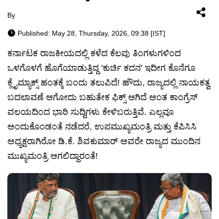
By
Published: May 28, Thursday, 2026, 09:38 [IST]
ಕರ್ನಾಟಕ ರಾಜಕೀಯದಲ್ಲಿ ಕಳೆದ ಕೆಲವು ತಿಂಗಳುಗಳಿಂದ
ಒಳಗೊಳಗೆ ಹೊಗೆಯಾಡುತ್ತಿದ್ದ 'ಕುರ್ಚಿ ಕದನ' ಇದೀಗ ಕೊನೆಗೂ
ಕ್ಲೈಮ್ಯಾಕ್ಸ್ ಹಂತಕ್ಕೆ ಬಂದು ತಲುಪಿದೆ! ಹೌದು, ರಾಜ್ಯದಲ್ಲಿ ನಾಯಕತ್ವ
ಬದಲಾವಣೆ ಆಗೋದು ಬಹುತೇಕ ಫಿಕ್ಸ್ ಆಗಿದೆ ಅಂತ ಕಾಂಗ್ರೆಸ್
ವಲಯದಿಂದ ಭಾರಿ ಸುದ್ದಿಗಳು ಕೇಳಿಬರುತ್ತಿವೆ. ಎಲ್ಲವೂ
ಅಂದುಕೊಂಡಂತೆ ನಡೆದರೆ, ಉಪಮುಖ್ಯಮಂತ್ರಿ ಮತ್ತು ಕೆಪಿಸಿಸಿ
ಅಧ್ಯಕ್ಷರಾಗಿರೋ ಡಿ.ಕೆ. ಶಿವಕುಮಾರ್ ಅವರೇ ರಾಜ್ಯದ ಮುಂದಿನ
ಮುಖ್ಯಮಂತ್ರಿ ಆಗಲಿದ್ದಾರಂತೆ!