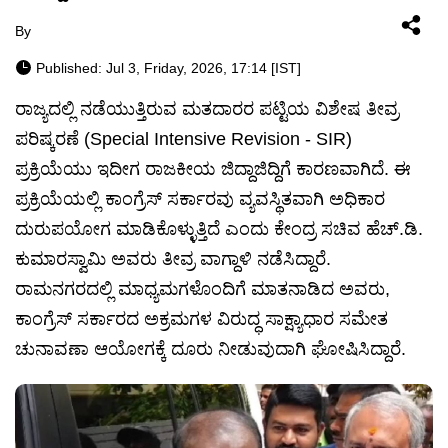
By
Published: Jul 3, Friday, 2026, 17:14 [IST]
ರಾಜ್ಯದಲ್ಲಿ ನಡೆಯುತ್ತಿರುವ ಮತದಾರರ ಪಟ್ಟಿಯ ವಿಶೇಷ ತೀವ್ರ
ಪರಿಷ್ಕರಣೆ (Special Intensive Revision - SIR)
ಪ್ರಕ್ರಿಯೆಯು ಇದೀಗ ರಾಜಕೀಯ ಜಿದ್ದಾಜಿದ್ದಿಗೆ ಕಾರಣವಾಗಿದೆ. ಈ
ಪ್ರಕ್ರಿಯೆಯಲ್ಲಿ ಕಾಂಗ್ರೆಸ್ ಸರ್ಕಾರವು ವ್ಯವಸ್ಥಿತವಾಗಿ ಅಧಿಕಾರ
ದುರುಪಯೋಗ ಮಾಡಿಕೊಳ್ಳುತ್ತಿದೆ ಎಂದು ಕೇಂದ್ರ ಸಚಿವ ಹೆಚ್.ಡಿ.
ಕುಮಾರಸ್ವಾಮಿ ಅವರು ತೀವ್ರ ವಾಗ್ದಾಳಿ ನಡೆಸಿದ್ದಾರೆ.
ರಾಮನಗರದಲ್ಲಿ ಮಾಧ್ಯಮಗಳೊಂದಿಗೆ ಮಾತನಾಡಿದ ಅವರು,
ಕಾಂಗ್ರೆಸ್ ಸರ್ಕಾರದ ಅಕ್ರಮಗಳ ವಿರುದ್ಧ ಸಾಕ್ಷ್ಯಾಧಾರ ಸಮೇತ
ಚುನಾವಣಾ ಆಯೋಗಕ್ಕೆ ದೂರು ನೀಡುವುದಾಗಿ ಘೋಷಿಸಿದ್ದಾರೆ.