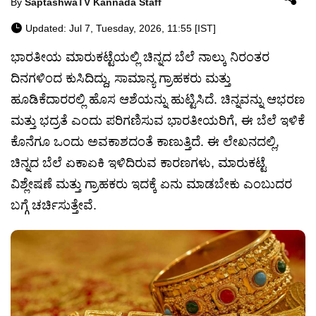
By
SaptashwaTV Kannada Staff
Updated: Jul 7, Tuesday, 2026, 11:55 [IST]
ಭಾರತೀಯ ಮಾರುಕಟ್ಟೆಯಲ್ಲಿ ಚಿನ್ನದ ಬೆಲೆ ನಾಲ್ಕು ನಿರಂತರ
ದಿನಗಳಿಂದ ಕುಸಿದಿದ್ದು, ಸಾಮಾನ್ಯ ಗ್ರಾಹಕರು ಮತ್ತು
ಹೂಡಿಕೆದಾರರಲ್ಲಿ ಹೊಸ ಆಶೆಯನ್ನು ಹುಟ್ಟಿಸಿದೆ. ಚಿನ್ನವನ್ನು ಆಭರಣ
ಮತ್ತು ಭದ್ರತೆ ಎಂದು ಪರಿಗಣಿಸುವ ಭಾರತೀಯರಿಗೆ, ಈ ಬೆಲೆ ಇಳಿಕೆ
ಕೊನೆಗೂ ಒಂದು ಅವಕಾಶದಂತೆ ಕಾಣುತ್ತಿದೆ. ಈ ಲೇಖನದಲ್ಲಿ,
ಚಿನ್ನದ ಬೆಲೆ ಏಕಾಏಕಿ ಇಳಿದಿರುವ ಕಾರಣಗಳು, ಮಾರುಕಟ್ಟೆ
ವಿಶ್ಲೇಷಣೆ ಮತ್ತು ಗ್ರಾಹಕರು ಇದಕ್ಕೆ ಏನು ಮಾಡಬೇಕು ಎಂಬುದರ
ಬಗ್ಗೆ ಚರ್ಚಿಸುತ್ತೇವೆ.