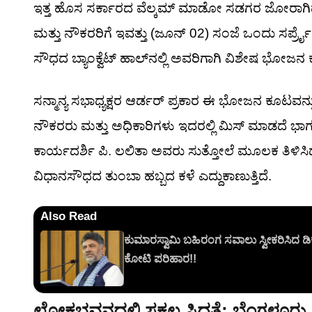
ಇತ್ತ ಹೊಸ ಸರ್ಕಾರದ ವೆಲ್ಕಮ್ ಮಾಡೋ ಸಡಗರ ಜೋರಾಗಿದ್
ಮತ್ತು ನೌಕರರಿಗೆ ಇವತ್ತು (ಜೂನ್ 02) ಸಂಜೆ ಒಂದು ಸರ್ಪ್ರೈಸ
ಸೌಧದ ಬ್ಯಾಂಕ್ವೆಟ್ ಹಾಲ್‌ನಲ್ಲಿ ಅವರಿಗಾಗಿ ವಿಶೇಷ ಭೋಜನ 
ಸನ್ಮಾನ್ಯ ಸಭಾಧ್ಯಕ್ಷರ ಆರ್ಡರ್ ಪ್ರಕಾರ ಈ ಭೋಜನ ಕೂಟವನ
ನೌಕರರು ಮತ್ತು ಅಧಿಕಾರಿಗಳು ಇದರಲ್ಲಿ ಮಿಸ್ ಮಾಡದೆ
ಕಾರ್ಯದರ್ಶಿ ಪಿ. ಲಲಿತಾ ಅವರು ಸುತ್ತೋಲೆ ಮೂಲಕ ತಿಳಿಸಿದ್ದ
ವಿಧಾನಸೌಧದ ತುಂಬಾ ಹಬ್ಬದ ಕಳೆ ಎದ್ದುಕಾಣುತ್ತಿದೆ.
Also Read
ಕುಮಾರಸ್ವಾಮಿ ಬಹಿರಂಗ ಸವಾಲು ಸ್ವೀಕರಿಸಿದ ಡಿಕೆ
ಕೋಟಿ ಪರಿಹಾರ!!
ಲೋಕಭವನದಲ್ಲಿ ಸಕಲ ಸಿದ್ಧತೆ: ಬೆಂಗಳೂರು