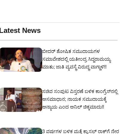
Latest News
ಬೀದರ್ ಶೋಷಿತ ಸಮುದಾಯಗಳ
ಸಮಾವೇಶದಲ್ಲಿ ಯತೀಂದ್ರ ಸಿದ್ದರಾಮಯ್ಯ
ಮಾತು; ಜಾತಿ ವ್ಯವಸ್ಥೆ ವಿರುದ್ಧ ವಾಗ್ದಾಳಿ!!
ಸಚಿವ ಸಂಪುಟ ವಿಸ್ತರಣೆ ಬಳಿಕ ಕಾಂಗ್ರೆಸ್‌ನಲ್ಲಿ
ಅಸಮಾಧಾನ; ನಾಯಕ ಸಮುದಾಯಕ್ಕೆ
ಅನ್ಯಾಯ ಎಂದ ಅನಿಲ್ ಚಿಕ್ಕಮಾದು!!
3 ವರ್ಷಗಳ ಬಳಿಕ ಮತ್ತೆ ಕ್ಯಾಸಲ್ ರಾಕ್‌ಗೆ ನೇರ