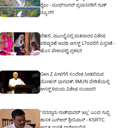
ರೈಲು - ದೂಧ್‌ಸಾಗರ್ ಪ್ರವಾಸಿಗರಿಗೆ ಗುಡ್
ನ್ಯೂಸ್!!
ದೆಹಲಿ, ಮುಂಬೈನಲ್ಲಿ ಮತದಾರರ ವಿಶೇಷ
ಪರಿಷ್ಕರಣೆ ಅವಧಿ ಆಗಸ್ಟ್ 17ರವರೆಗೆ ವಿಸ್ತರಣೆ -
ಹೊಸ ವೇಳಾಪಟ್ಟಿ ಪ್ರಕಟ!!
Gen Z ಪೀಳಿಗೆಗೆ ಸಂದೇಶ ನೀಡಲಿರುವ
ಮೋಹನ್ ಭಾಗವತ್; IIMUN ವೇದಿಕೆಯಲ್ಲಿ
ಆಗಸ್ಟ್ 6ರಂದು ವಿಶೇಷ ಸಂವಾದ!!
"ನನಗ್ಯಾರು ಗಾಡ್‌ಫಾದರ್ ಇಲ್ಲ" ಎಂದ ಗುಬ್ಬಿ
ಶಾಸಕ ಎಸ್‌ಆರ್‌ ಶ್ರೀನಿವಾಸ್‌ - KSRTC
ಅಧ್ಯಕ್ಷ ಸ್ಥಾನಕ್ಕೆ ರಾಜೀನಾಮೆ!!