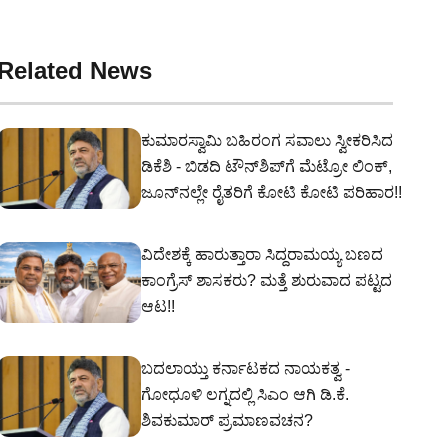
Related News
ಕುಮಾರಸ್ವಾಮಿ ಬಹಿರಂಗ ಸವಾಲು ಸ್ವೀಕರಿಸಿದ
ಡಿಕೆಶಿ - ಬಿಡದಿ ಟೌನ್‌ಶಿಪ್‌ಗೆ ಮೆಟ್ರೋ ಲಿಂಕ್,
ಜೂನ್‌ನಲ್ಲೇ ರೈತರಿಗೆ ಕೋಟಿ ಕೋಟಿ ಪರಿಹಾರ!!
ವಿದೇಶಕ್ಕೆ ಹಾರುತ್ತಾರಾ ಸಿದ್ದರಾಮಯ್ಯ ಬಣದ
ಕಾಂಗ್ರೆಸ್ ಶಾಸಕರು? ಮತ್ತೆ ಶುರುವಾದ ಪಟ್ಟದ
ಆಟ!!
ಬದಲಾಯ್ತು ಕರ್ನಾಟಕದ ನಾಯಕತ್ವ -
ಗೋಧೂಳಿ ಲಗ್ನದಲ್ಲಿ ಸಿಎಂ ಆಗಿ ಡಿ.ಕೆ.
ಶಿವಕುಮಾರ್ ಪ್ರಮಾಣವಚನ?