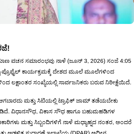
ಜೆ!
ರಮಾಣ ವಚನ ಸಮಾರಂಭವು ನಾಳೆ (ಜೂನ್ 3, 2026) ಸಂಜೆ 4:05
ಹೈ-ಪ್ರೊಫೈಲ್ ಕಾರ್ಯಕ್ರಮಕ್ಕೆ ದೇಶದ ಮೂಲೆ ಮೂಲೆಗಳಿಂದ
ಂದ ಲಕ್ಷಾಂತರ ಸಂಖ್ಯೆಯಲ್ಲಿ ಸಾರ್ವಜನಿಕರು ಬರುವ ನಿರೀಕ್ಷೆಯಿದೆ.
ಲಮ್ ಆಗಬಾರದು ಮತ್ತು ಸಿಟಿಯಲ್ಲಿ ಟ್ರಾಫಿಕ್ ಜಾಮ್ ತಡೆಯಬೇಕು
ಗೊಂಡಿದೆ. ವಿಧಾನಸೌಧ, ವಿಕಾಸ ಸೌಧ ಹಾಗೂ ಬಹುಮಹಡಿಗಳ
ಿಕಾರಿಗಳು ಮತ್ತು ಸಿಬ್ಬಂದಿಗಳಿಗೆ ನಾಳೆ ಮಧ್ಯಾಹ್ನದ ನಂತರ, ಅಂದರೆ
ಿ ಮತ್ತು ಆಡಳಿತ ಸುಧಾರಣೆ ಇಲಾಖೆಯ (DPAR) ಅಧೀನ