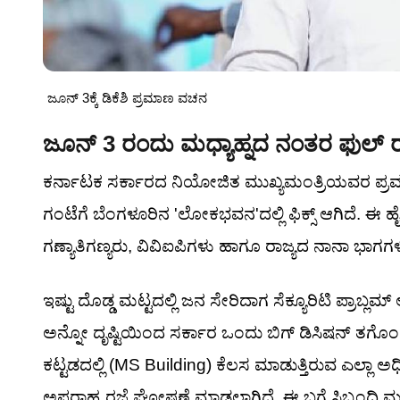
ಜೂನ್ 3ಕ್ಕೆ ಡಿಕೆಶಿ ಪ್ರಮಾಣ ವಚನ
ಜೂನ್ 3 ರಂದು ಮಧ್ಯಾಹ್ನದ ನಂತರ ಫುಲ್ ರ
ಕರ್ನಾಟಕ ಸರ್ಕಾರದ ನಿಯೋಜಿತ ಮುಖ್ಯಮಂತ್ರಿಯವರ ಪ್
ಗಂಟೆಗೆ ಬೆಂಗಳೂರಿನ 'ಲೋಕಭವನ'ದಲ್ಲಿ ಫಿಕ್ಸ್ ಆಗಿದೆ. ಈ 
ಗಣ್ಯಾತಿಗಣ್ಯರು, ವಿವಿಐಪಿಗಳು ಹಾಗೂ ರಾಜ್ಯದ ನಾನಾ ಭಾಗಗಳಿ
ಇಷ್ಟು ದೊಡ್ಡ ಮಟ್ಟದಲ್ಲಿ ಜನ ಸೇರಿದಾಗ ಸೆಕ್ಯೂರಿಟಿ ಪ್ರಾಬ್
ಅನ್ನೋ ದೃಷ್ಟಿಯಿಂದ ಸರ್ಕಾರ ಒಂದು ಬಿಗ್ ಡಿಸಿಷನ್ ತ
ಕಟ್ಟಡದಲ್ಲಿ (MS Building) ಕೆಲಸ ಮಾಡುತ್ತಿರುವ ಎಲ್ಲಾ ಅಧ
ಅಪರಾಹ್ನ ರಜೆ ಘೋಷಣೆ ಮಾಡಲಾಗಿದೆ. ಈ ಬಗ್ಗೆ ಸಿಬ್ಬಂದ