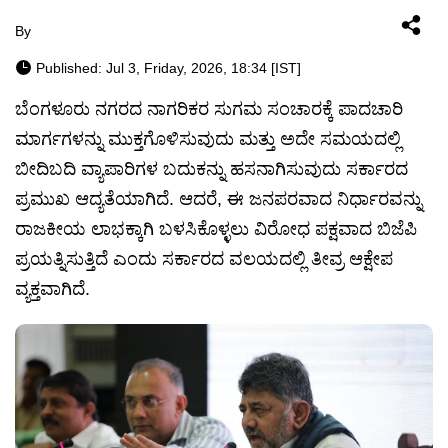
By
Published: Jul 3, Friday, 2026, 18:34 [IST]
ಬೆಂಗಳೂರು ನಗರದ ನಾಗರಿಕರ ಸುಗಮ ಸಂಚಾರಕ್ಕೆ ಪಾದಚಾರಿ
ಮಾರ್ಗಗಳನ್ನು ಮುಕ್ತಗೊಳಿಸುವುದು ಮತ್ತು ಅದೇ ಸಮಯದಲ್ಲಿ
ಬೀದಿಬದಿ ವ್ಯಾಪಾರಿಗಳ ಬದುಕನ್ನು ಹಸನಾಗಿಸುವುದು ಸರ್ಕಾರದ
ಪ್ರಮುಖ ಆದ್ಯತೆಯಾಗಿದೆ. ಆದರೆ, ಈ ಜನಪರವಾದ ನಿರ್ಧಾರವನ್ನು
ರಾಜಕೀಯ ಲಾಭಕ್ಕಾಗಿ ಬಳಸಿಕೊಳ್ಳಲು ವಿರೋಧ ಪಕ್ಷವಾದ ಬಿಜೆಪಿ
ಪ್ರಯತ್ನಿಸುತ್ತಿದೆ ಎಂದು ಸರ್ಕಾರದ ವಲಯದಲ್ಲಿ ತೀವ್ರ ಆಕ್ಷೇಪ
ವ್ಯಕ್ತವಾಗಿದೆ.