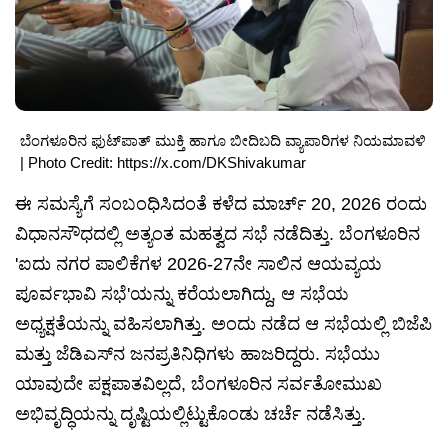
ಬೆಂಗಳೂರಿನ ಫುಟ್‌ಪಾತ್ ಮುಕ್ತಿ ಹಾಗೂ ಬೀದಿಬದಿ ವ್ಯಾಪಾರಿಗಳ ನಿಯಮಾವಳಿ
| Photo Credit: https://x.com/DKShivakumar
ಈ ಸಮಸ್ಯೆಗೆ ಸಂಬಂಧಿಸಿದಂತೆ ಕಳೆದ ಮಾರ್ಚ್ 20, 2026 ರಂದು
ವಿಧಾನಸೌಧದಲ್ಲಿ ಅತ್ಯಂತ ಮಹತ್ವದ ಸಭೆ ನಡೆದಿತ್ತು. ಬೆಂಗಳೂರಿನ
'ಐದು ನಗರ ಪಾಲಿಕೆಗಳ 2026-27ನೇ ಸಾಲಿನ ಆಯವ್ಯಯ
ಪೂರ್ವಭಾವಿ ಸಭೆ'ಯನ್ನು ಕರೆಯಲಾಗಿದ್ದು, ಆ ಸಭೆಯ
ಅಧ್ಯಕ್ಷತೆಯನ್ನು ವಹಿಸಲಾಗಿತ್ತು. ಅಂದು ನಡೆದ ಆ ಸಭೆಯಲ್ಲಿ ಬಿಜೆಪಿ
ಮತ್ತು ಜೆಡಿಎಸ್‌ನ ಜನಪ್ರತಿನಿಧಿಗಳು ಹಾಜರಿದ್ದರು. ಸಭೆಯು
ಯಾವುದೇ ಪಕ್ಷಪಾತವಿಲ್ಲದೆ, ಬೆಂಗಳೂರಿನ ಸರ್ವತೋಮುಖ
ಅಭಿವೃದ್ಧಿಯನ್ನು ದೃಷ್ಟಿಯಲ್ಲಿಟ್ಟುಕೊಂಡು ಚರ್ಚೆ ನಡೆಸಿತ್ತು.