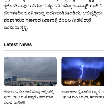
ಕೈಜೋಡಿಸುವುದು ವಿರೋಧ ಪಕ್ಷದವರ ಕನಿಷ್ಠ ಜವಾಬ್ದಾರಿಯಾಗಿದೆ.
ಬೆಂಗಳೂರಿನ ಜನತೆ ಇದನ್ನು ಅರ್ಥಮಾಡಿಕೊಂಡಿದ್ದು, ಅಭಿವೃದ್ಧಿಯ
ಪರವಾಗಿರುವ ಸರ್ಕಾರದ ನಿರ್ಧಾರಕ್ಕೆ ಬೆಂಬಲ ನೀಡಲಿದ್ದಾರೆ
ಎಂಬುದು ಸ್ಪಷ್ಟ.
Latest News
ಬೆಂಗಳೂರು ಸೇರಿದಂತೆ ಹಲವು ಜಿಲ್ಲೆಗಳಲ್ಲಿ
ಜಾರ್ಖಂಡ್‌ನಲ್ಲಿ ಸಿಡಿಲಿನ ಅಬ್ಬರ - ಒ
ಇಂದು ಭಾರೀ ಮಳೆ ಸಾಧ್ಯತೆ - ಹವಾಮಾನ
ದಿನ 14 ಮಂದಿ ಮೃ*ತ, ಹಲವರಿಗೆ ಗಾ
ಇಲಾಖೆ ಎಚ್ಚರಿಕೆ!!