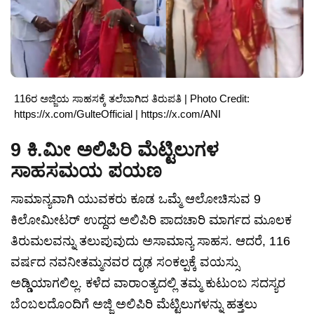
116ರ ಅಜ್ಜಿಯ ಸಾಹಸಕ್ಕೆ ತಲೆಬಾಗಿದ ತಿರುಪತಿ | Photo Credit:
https://x.com/GulteOfficial | https://x.com/ANI
9 ಕಿ.ಮೀ ಅಲಿಪಿರಿ ಮೆಟ್ಟಿಲುಗಳ
ಸಾಹಸಮಯ ಪಯಣ
ಸಾಮಾನ್ಯವಾಗಿ ಯುವಕರು ಕೂಡ ಒಮ್ಮೆ ಆಲೋಚಿಸುವ 9
ಕಿಲೋಮೀಟರ್ ಉದ್ದದ ಅಲಿಪಿರಿ ಪಾದಚಾರಿ ಮಾರ್ಗದ ಮೂಲಕ
ತಿರುಮಲವನ್ನು ತಲುಪುವುದು ಅಸಾಮಾನ್ಯ ಸಾಹಸ. ಆದರೆ, 116
ವರ್ಷದ ನವನೀತಮ್ಮನವರ ದೃಢ ಸಂಕಲ್ಪಕ್ಕೆ ವಯಸ್ಸು
ಅಡ್ಡಿಯಾಗಲಿಲ್ಲ. ಕಳೆದ ವಾರಾಂತ್ಯದಲ್ಲಿ ತಮ್ಮ ಕುಟುಂಬ ಸದಸ್ಯರ
ಬೆಂಬಲದೊಂದಿಗೆ ಅಜ್ಜಿ ಅಲಿಪಿರಿ ಮೆಟ್ಟಿಲುಗಳನ್ನು ಹತ್ತಲು