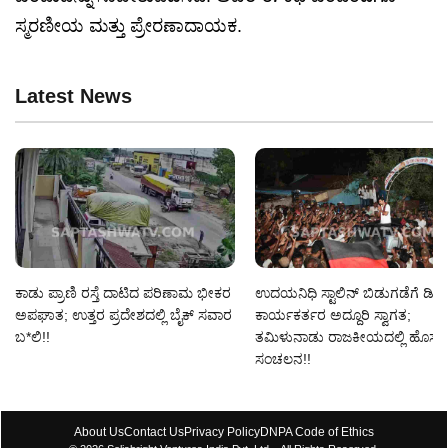
ಸ್ಮರಣೀಯ ಮತ್ತು ಪ್ರೇರಣಾದಾಯಕ.
Latest News
ಕಾಡು ಪ್ರಾಣಿ ರಸ್ತೆ ದಾಟಿದ ಪರಿಣಾಮ ಭೀಕರ
ಉದಯನಿಧಿ ಸ್ಟಾಲಿನ್ ಬಿಡುಗಡೆಗೆ ಡಿಎ
ಅಪಘಾತ; ಉತ್ತರ ಪ್ರದೇಶದಲ್ಲಿ ಬೈಕ್ ಸವಾರ
ಕಾರ್ಯಕರ್ತರ ಅದ್ದೂರಿ ಸ್ವಾಗತ;
ಬ*ಲಿ!!
ತಮಿಳುನಾಡು ರಾಜಕೀಯದಲ್ಲಿ ಹೊಸ
ಸಂಚಲನ!!
About Us
Contact Us
Privacy Policy
DNPA Code of Ethics