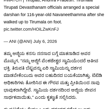
#WATCH
| Tirupati, Andhra Pradesh: Tirumala
Tirupati Devasthanam officials arranged a special
darshan for 116-year-old Navaneethamma after she
walked up to Tirumala on foot.
pic.twitter.com/HOiLZwKnFJ
— ANI (@ANI)
July 6, 2026
ತಮ್ಮ ಅಜ್ಜಿಯ ಕನಸು ನನಸಾದ ಬಗ್ಗೆ ಮಾತನಾಡಿದ ಅವರ
ಮೊಮ್ಮಗ, "ನಮ್ಮ ಅಜ್ಜಿಗೆ ವೆಂಕಟೇಶ್ವರ ಸ್ವಾಮಿಯೆಂದರೆ ಅತೀವ
ಭಕ್ತಿ. ತಿರುಪತಿ ಬೆಟ್ಟವನ್ನು ಏರಿ ಸ್ವಾಮಿಯನ್ನು ದರ್ಶನ
ಮಾಡಬೇಕೆಂಬುದು ಅವರ ಬಹುದಿನದ ಬಯಕೆಯಾಗಿತ್ತು. ಟಿಟಿಡಿ
ಅಧಿಕಾರಿಗಳು ತೋರಿಸಿದ ಈ ಗೌರವ ಮತ್ತು ಪ್ರೀತಿಯಿಂದ ನಾವು
ಭಾವುಕರಾಗಿದ್ದೇವೆ. ಸ್ವಾಮಿಯ ದರ್ಶನದಿಂದ ಅಜ್ಜಿಯ ಜೀವನ
ಸಾರ್ಥಕವಾಯಿತು," ಎಂದು ಕೃತಜ್ಞತೆ ಸಲ್ಲಿಸಿದರು.