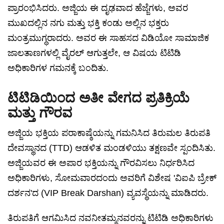
ಪ್ರಾರಂಭಿಸಿದರು. ಅಜ್ಜಿಯ ಈ ದೃಢವಾದ ಹೆಜ್ಜೆಗಳು, ಅವರ
ಮುಖದಲ್ಲಿನ ನಗು ಮತ್ತು ಭಕ್ತಿ ಕಂಡು ಅಲ್ಲಿನ ಭಕ್ತರು
ಮಂತ್ರಮುಗ್ಧರಾದರು. ಅವರ ಈ ಸಾಹಸದ ವಿಡಿಯೋ ಸಾಮಾಜಿಕ
ಜಾಲತಾಣಗಳಲ್ಲಿ ವೈರಲ್ ಆಗುತ್ತಲೇ, ಆ ವಿಷಯ ಟಿಟಿಡಿ
ಅಧಿಕಾರಿಗಳ ಗಮನಕ್ಕೆ ಬಂದಿತು.
ಟಿಟಿಡಿಯಿಂದ ಅತೀ ವೇಗದ ಪ್ರತಿಕ್ರಿಯೆ
ಮತ್ತು ಗೌರವ
ಅಜ್ಜಿಯ ಭಕ್ತಿಯ ಪರಾಕಾಷ್ಠೆಯನ್ನು ಗಮನಿಸಿದ ತಿರುಮಲ ತಿರುಪತಿ
ದೇವಸ್ಥಾನದ (TTD) ಆಡಳಿತ ಮಂಡಳಿಯು ತಕ್ಷಣವೇ ಸ್ಪಂದಿಸಿತು.
ಅಜ್ಜಿಯವರ ಈ ಅಪಾರ ಭಕ್ತಿಯನ್ನು ಗೌರವಿಸಲು ನಿರ್ಧರಿಸಿದ
ಅಧಿಕಾರಿಗಳು, ಸೋಮವಾರದಂದು ಅವರಿಗೆ ವಿಶೇಷ 'ವಿಐಪಿ ಬ್ರೇಕ್
ದರ್ಶನ'ದ (VIP Break Darshan) ವ್ಯವಸ್ಥೆಯನ್ನು ಮಾಡಿದರು.
ತಿರುಪತಿಗೆ ಆಗಮಿಸಿದ ನವನೀತಮ್ಮನವರನ್ನು ಟಿಟಿಡಿ ಅಧಿಕಾರಿಗಳು