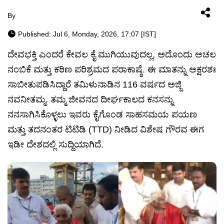
By
Published: Jul 6, Monday, 2026, 17:07 [IST]
ದೇವಭಕ್ತಿ ಎಂದರೆ ಕೇವಲ ಕೈ ಮುಗಿಯುವುದಲ್ಲ, ಅದೊಂದು ಅಚಲ
ನಂಬಿಕೆ ಮತ್ತು ಕಠಿಣ ಪರಿಶ್ರಮದ ಪರಾಕಾಷ್ಠೆ. ಈ ಮಾತನ್ನು ಅಕ್ಷರಶಃ
ಸಾಬೀತುಪಡಿಸಿದ್ದಾರೆ ತಮಿಳುನಾಡಿನ 116 ವರ್ಷದ ಅಜ್ಜಿ
ನವನೀತಮ್ಮ. ತಮ್ಮ ಜೀವನದ ದೀರ್ಘಕಾಲದ ಕನಸನ್ನು
ನನಸಾಗಿಸಿಕೊಳ್ಳಲು ಇವರು ಕೈಗೊಂಡ ಸಾಹಸಮಯ ಪಯಣ
ಮತ್ತು ತದನಂತರ ಟಿಟಿಡಿ (TTD) ನೀಡಿದ ವಿಶೇಷ ಗೌರವ ಈಗ
ಇಡೀ ದೇಶದಲ್ಲಿ ಸುದ್ದಿಯಾಗಿದೆ.