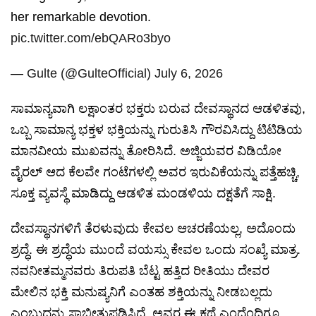
her remarkable devotion.
pic.twitter.com/ebQARo3byo
— Gulte (@GulteOfficial)
July 6, 2026
ಸಾಮಾನ್ಯವಾಗಿ ಲಕ್ಷಾಂತರ ಭಕ್ತರು ಬರುವ ದೇವಸ್ಥಾನದ ಆಡಳಿತವು,
ಒಬ್ಬ ಸಾಮಾನ್ಯ ಭಕ್ತಳ ಭಕ್ತಿಯನ್ನು ಗುರುತಿಸಿ ಗೌರವಿಸಿದ್ದು ಟಿಟಿಡಿಯ
ಮಾನವೀಯ ಮುಖವನ್ನು ತೋರಿಸಿದೆ. ಅಜ್ಜಿಯವರ ವಿಡಿಯೋ
ವೈರಲ್ ಆದ ಕೆಲವೇ ಗಂಟೆಗಳಲ್ಲಿ ಅವರ ಇರುವಿಕೆಯನ್ನು ಪತ್ತೆಹಚ್ಚಿ,
ಸೂಕ್ತ ವ್ಯವಸ್ಥೆ ಮಾಡಿದ್ದು ಆಡಳಿತ ಮಂಡಳಿಯ ದಕ್ಷತೆಗೆ ಸಾಕ್ಷಿ.
ದೇವಸ್ಥಾನಗಳಿಗೆ ತೆರಳುವುದು ಕೇವಲ ಆಚರಣೆಯಲ್ಲ, ಅದೊಂದು
ಶ್ರದ್ಧೆ. ಈ ಶ್ರದ್ಧೆಯ ಮುಂದೆ ವಯಸ್ಸು ಕೇವಲ ಒಂದು ಸಂಖ್ಯೆ ಮಾತ್ರ.
ನವನೀತಮ್ಮನವರು ತಿರುಪತಿ ಬೆಟ್ಟ ಹತ್ತಿದ ರೀತಿಯು ದೇವರ
ಮೇಲಿನ ಭಕ್ತಿ ಮನುಷ್ಯನಿಗೆ ಎಂತಹ ಶಕ್ತಿಯನ್ನು ನೀಡಬಲ್ಲದು
ಎಂಬುದನ್ನು ಸಾಬೀತುಪಡಿಸಿದೆ. ಅವರ ಈ ಕಥೆ ಎಂದೆಂದಿಗೂ