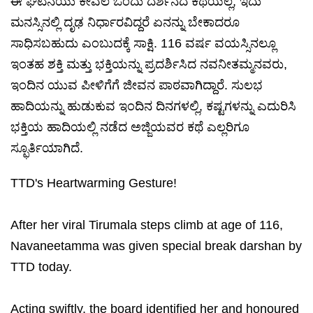
ಈ ಘಟನೆಯು ಕೇವಲ ಒಂದು ದರ್ಶನದ ಕಥೆಯಲ್ಲ; ಇದು
ಮನಸ್ಸಿನಲ್ಲಿ ದೃಢ ನಿರ್ಧಾರವಿದ್ದರೆ ಏನನ್ನು ಬೇಕಾದರೂ
ಸಾಧಿಸಬಹುದು ಎಂಬುದಕ್ಕೆ ಸಾಕ್ಷಿ. 116 ವರ್ಷ ವಯಸ್ಸಿನಲ್ಲೂ
ಇಂತಹ ಶಕ್ತಿ ಮತ್ತು ಭಕ್ತಿಯನ್ನು ಪ್ರದರ್ಶಿಸಿದ ನವನೀತಮ್ಮನವರು,
ಇಂದಿನ ಯುವ ಪೀಳಿಗೆಗೆ ಜೀವನ ಪಾಠವಾಗಿದ್ದಾರೆ. ಸುಲಭ
ಹಾದಿಯನ್ನು ಹುಡುಕುವ ಇಂದಿನ ದಿನಗಳಲ್ಲಿ, ಕಷ್ಟಗಳನ್ನು ಎದುರಿಸಿ
ಭಕ್ತಿಯ ಹಾದಿಯಲ್ಲಿ ನಡೆದ ಅಜ್ಜಿಯವರ ಕಥೆ ಎಲ್ಲರಿಗೂ
ಸ್ಫೂರ್ತಿಯಾಗಿದೆ.
TTD's Heartwarming Gesture!
After her viral Tirumala steps climb at age of 116,
Navaneetamma was given special break darshan by
TTD today.
Acting swiftly, the board identified her and honoured