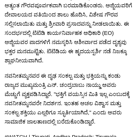
ಅತ್ಯಂತ ಗೌರವಪೂರ್ವಕವಾಗಿ ಬರಮಾಡಿಕೊಂಡರು. ಅಜ್ಜಿಯವರಿಗೆ
ದೇವಾಲಯದ ವತಿಯಿಂದ ಶಾಲು ಹೊದಿಸಿ, ವಿಶೇಷ ಗೌರವ
ಸಲ್ಲಿಸಲಾಯಿತು ಮತ್ತು ಶ್ರೀವಾರಿ ಪ್ರಸಾದವನ್ನು ನೀಡಲಾಯಿತು. ಈ
ಸಂದರ್ಭದಲ್ಲಿ ಟಿಟಿಡಿ ಕಾರ್ಯನಿರ್ವಾಹಕ ಅಧಿಕಾರಿ (EO)
ಅಜ್ಜಿಯವರ ಪಾದಗಳಿಗೆ ನಮಸ್ಕರಿಸಿ ಆಶೀರ್ವಾದ ಪಡೆದ ದೃಶ್ಯವು
ಭಕ್ತರ ಮನಮುಟ್ಟಿತು. ಟಿಟಿಡಿಯ ಈ ಹೃದಯಸ್ಪರ್ಶಿ ನಡೆ ನಿಜಕ್ಕೂ
ಶ್ಲಾಘನೀಯವಾಗಿದೆ.
ನವನೀತಮ್ಮನವರ ಈ ದೃಢ ಸಂಕಲ್ಪ ಮತ್ತು ಭಕ್ತಿಯನ್ನು ಕಂಡು
ರಾಜ್ಯದ ಮುಖ್ಯಮಂತ್ರಿ ಎನ್. ಚಂದ್ರಬಾಬು ನಾಯ್ಡು ಅವರು
ಮೆಚ್ಚುಗೆ ವ್ಯಕ್ತಪಡಿಸಿದ್ದಾರೆ. "ಭಕ್ತಿಗೆ ವಯಸ್ಸಿನ ಮಿತಿ ಇಲ್ಲ ಎಂಬುದಕ್ಕೆ
ನವನೀತಮ್ಮನವರೇ ನಿದರ್ಶನ. ಇಂತಹ ಅಚಲ ವಿಶ್ವಾಸ ಮತ್ತು
ಸಂಕಲ್ಪ ಶಕ್ತಿಯು ಎಲ್ಲರಿಗೂ ಸ್ಫೂರ್ತಿಯಾಗಿದೆ," ಎಂದು ಅವರು
ಸಾಮಾಜಿಕ ಜಾಲತಾಣದಲ್ಲಿ ಬರೆದುಕೊಂಡಿದ್ದಾರೆ.