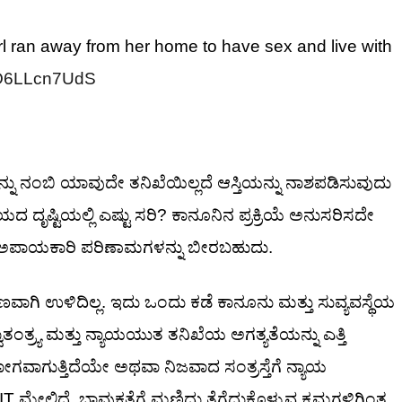
rl ran away from her home to have sex and live with
m/O6LLcn7UdS
ನಂಬಿ ಯಾವುದೇ ತನಿಖೆಯಿಲ್ಲದೆ ಆಸ್ತಿಯನ್ನು ನಾಶಪಡಿಸುವುದು
ದೃಷ್ಟಿಯಲ್ಲಿ ಎಷ್ಟು ಸರಿ? ಕಾನೂನಿನ ಪ್ರಕ್ರಿಯೆ ಅನುಸರಿಸದೇ
್ಲಿ ಅಪಾಯಕಾರಿ ಪರಿಣಾಮಗಳನ್ನು ಬೀರಬಹುದು.
ಿ ಉಳಿದಿಲ್ಲ. ಇದು ಒಂದು ಕಡೆ ಕಾನೂನು ಮತ್ತು ಸುವ್ಯವಸ್ಥೆಯ
ವಾತಂತ್ರ್ಯ ಮತ್ತು ನ್ಯಾಯಯುತ ತನಿಖೆಯ ಅಗತ್ಯತೆಯನ್ನು ಎತ್ತಿ
ಾಗುತ್ತಿದೆಯೇ ಅಥವಾ ನಿಜವಾದ ಸಂತ್ರಸ್ತೆಗೆ ನ್ಯಾಯ
T ಮೇಲಿದೆ. ಭಾವುಕತೆಗೆ ಮಣಿದು ತೆಗೆದುಕೊಳ್ಳುವ ಕ್ರಮಗಳಿಗಿಂತ,