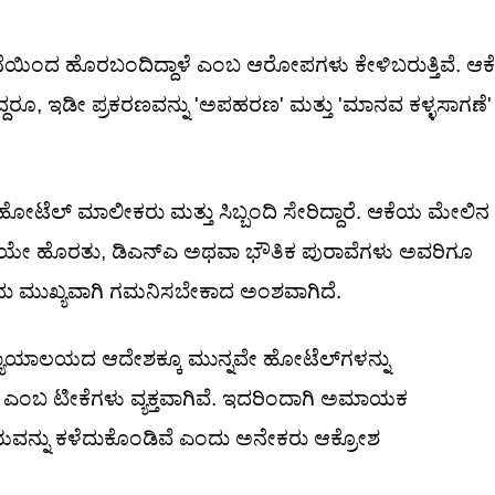
ನೆಯಿಂದ ಹೊರಬಂದಿದ್ದಾಳೆ ಎಂಬ ಆರೋಪಗಳು ಕೇಳಿಬರುತ್ತಿವೆ. ಆಕೆ
ದ್ದರೂ, ಇಡೀ ಪ್ರಕರಣವನ್ನು 'ಅಪಹರಣ' ಮತ್ತು 'ಮಾನವ ಕಳ್ಳಸಾಗಣೆ'
ೋಟೆಲ್ ಮಾಲೀಕರು ಮತ್ತು ಸಿಬ್ಬಂದಿ ಸೇರಿದ್ದಾರೆ. ಆಕೆಯ ಮೇಲಿನ
ವೆಯೇ ಹೊರತು, ಡಿಎನ್‌ಎ ಅಥವಾ ಭೌತಿಕ ಪುರಾವೆಗಳು ಅವರಿಗೂ
ದು ಮುಖ್ಯವಾಗಿ ಗಮನಿಸಬೇಕಾದ ಅಂಶವಾಗಿದೆ.
ನ್ಯಾಯಾಲಯದ ಆದೇಶಕ್ಕೂ ಮುನ್ನವೇ ಹೋಟೆಲ್‌ಗಳನ್ನು
ೆ ಎಂಬ ಟೀಕೆಗಳು ವ್ಯಕ್ತವಾಗಿವೆ. ಇದರಿಂದಾಗಿ ಅಮಾಯಕ
ನ್ನು ಕಳೆದುಕೊಂಡಿವೆ ಎಂದು ಅನೇಕರು ಆಕ್ರೋಶ