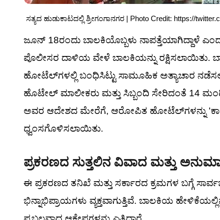
ಸತ್ಯದ ಹುಡುಕಾಟದಲ್ಲಿ ಶ್ರೀಗಂಗಾನಗರ | Photo Credit: https://twit
ಜೂನ್ 18ರಂದು ಬಾಲಕಿಯೊಬ್ಬಳು ನಾಪತ್ತೆಯಾಗಿದ್ದಾಳೆ ಎ
ಪೊಲೀಸರ ದಾಳಿಯ ವೇಳೆ ಬಾಲಕಿಯನ್ನು ರಕ್ಷಿಸಲಾಯಿತು. ಬ
ಹೋಟೆಲ್‌ಗಳಲ್ಲಿ ಬಂಧಿಸಿಟ್ಟು ಸಾಮೂಹಿಕ ಅತ್ಯಾಚಾರ ನಡೆಸ
ಹೊಟೇಲ್ ಮಾಲೀಕರು ಮತ್ತು ಸಿಬ್ಬಂದಿ ಸೇರಿದಂತೆ 14 ಮಂ
ಅವರ ಆದೇಶದ ಮೇರೆಗೆ, ಆರೋಪಿತ ಹೋಟೆಲ್‌ಗಳನ್ನು 'ಕ
ಧ್ವಂಸಗೊಳಿಸಲಾಯಿತು.
ಪ್ರಕರಣದ ಸುತ್ತಲಿನ ವಿವಾದ ಮತ್ತು ಅನು
ಈ ಪ್ರಕರಣದ ತನಿಖೆ ಮತ್ತು ಸರ್ಕಾರದ ಕ್ರಮಗಳ ಬಗ್ಗೆ ಸಾರ್
ಭಿನ್ನಾಭಿಪ್ರಾಯಗಳು ವ್ಯಕ್ತವಾಗುತ್ತಿವೆ. ಬಾಲಕಿಯ ಹೇಳಿಕೆಯಲ್
ಪ್ರಬಲವಾದ ಆಕ್ಷೇಪಗಳನ್ನು ಎತ್ತಿದ್ದಾರೆ.