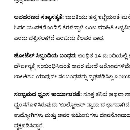
ಅಪಹರಣದ ಸತ್ಯಾಸತ್ಯತೆ:
ಬಾಲಕಿಯು ತನ್ನ ಇಚ್ಛೆಯಂತೆ ಮ
ಓರ್ವ ಯುವಕನೊಂದಿಗೆ ತೆರಳಿದ್ದಾಳೆ ಎಂಬ ಮಾಹಿತಿ ಲಭ್ಯವಿ
ಎಂದು ಚಿತ್ರಿಸಲಾಗಿದೆ ಎಂಬುದು ಕೆಲವರ ವಾದ.
ಹೋಟೆಲ್ ಸಿಬ್ಬಂದಿಯ ಬಂಧನ:
ಬಂಧಿತ 14 ಮಂದಿಯಲ್ಲಿ ಹ
ದೌರ್ಜನ್ಯಕ್ಕೆ ಸಂಬಂಧಿಸಿದಂತೆ ಅವರ ಮೇಲೆ ಆರೋಪಗಳಿ
ಬಾಲಕಿಗೂ ಯಾವುದೇ ಸಂಬಂಧವನ್ನು ದೃಢಪಡಿಸಿಲ್ಲ ಎಂಬು
ಸಂಭ್ರಮದ ಧ್ವಂಸ ಕಾರ್ಯಾಚರಣೆ:
ಸೂಕ್ತ ತನಿಖೆ ಅಥವಾ 
ಧ್ವಂಸಗೊಳಿಸಿರುವುದು 'ಬುಲ್ಡೋಜರ್ ನ್ಯಾಯ'ದ ಭಾಗವಾಗಿದ
ಉದ್ಯೋಗಿಗಳು ಮತ್ತು ಅವರ ಕುಟುಂಬಗಳು ಜೀವನೋಪಾಯವ
ವ್ಯಕ್ತಪಡಿಸಿದ್ದಾರೆ.