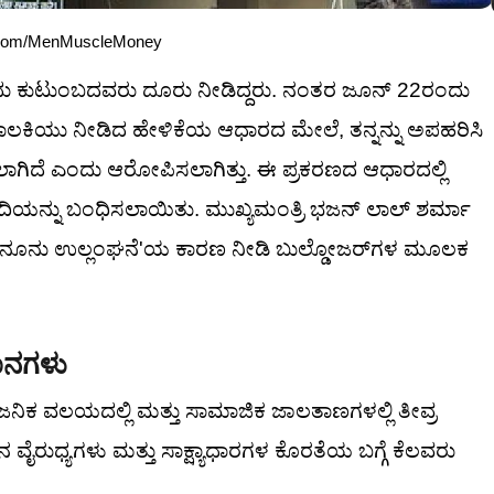
ter.com/MenMuscleMoney
ಂದು ಕುಟುಂಬದವರು ದೂರು ನೀಡಿದ್ದರು. ನಂತರ ಜೂನ್ 22ರಂದು
ಾಲಕಿಯು ನೀಡಿದ ಹೇಳಿಕೆಯ ಆಧಾರದ ಮೇಲೆ, ತನ್ನನ್ನು ಅಪಹರಿಸಿ
ಲಾಗಿದೆ ಎಂದು ಆರೋಪಿಸಲಾಗಿತ್ತು. ಈ ಪ್ರಕರಣದ ಆಧಾರದಲ್ಲಿ
ದಿಯನ್ನು ಬಂಧಿಸಲಾಯಿತು. ಮುಖ್ಯಮಂತ್ರಿ ಭಜನ್ ಲಾಲ್ ಶರ್ಮಾ
ಾನೂನು ಉಲ್ಲಂಘನೆ'ಯ ಕಾರಣ ನೀಡಿ ಬುಲ್ಡೋಜರ್‌ಗಳ ಮೂಲಕ
ಮಾನಗಳು
ವಜನಿಕ ವಲಯದಲ್ಲಿ ಮತ್ತು ಸಾಮಾಜಿಕ ಜಾಲತಾಣಗಳಲ್ಲಿ ತೀವ್ರ
ಲಿನ ವೈರುಧ್ಯಗಳು ಮತ್ತು ಸಾಕ್ಷ್ಯಾಧಾರಗಳ ಕೊರತೆಯ ಬಗ್ಗೆ ಕೆಲವರು