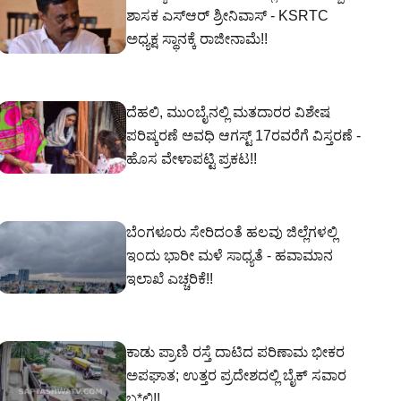
ಶಾಸಕ ಎಸ್‌ಆರ್‌ ಶ್ರೀನಿವಾಸ್‌ - KSRTC
ಅಧ್ಯಕ್ಷ ಸ್ಥಾನಕ್ಕೆ ರಾಜೀನಾಮೆ!!
ದೆಹಲಿ, ಮುಂಬೈನಲ್ಲಿ ಮತದಾರರ ವಿಶೇಷ
ಪರಿಷ್ಕರಣೆ ಅವಧಿ ಆಗಸ್ಟ್ 17ರವರೆಗೆ ವಿಸ್ತರಣೆ -
ಹೊಸ ವೇಳಾಪಟ್ಟಿ ಪ್ರಕಟ!!
ಬೆಂಗಳೂರು ಸೇರಿದಂತೆ ಹಲವು ಜಿಲ್ಲೆಗಳಲ್ಲಿ
ಇಂದು ಭಾರೀ ಮಳೆ ಸಾಧ್ಯತೆ - ಹವಾಮಾನ
ಇಲಾಖೆ ಎಚ್ಚರಿಕೆ!!
ಕಾಡು ಪ್ರಾಣಿ ರಸ್ತೆ ದಾಟಿದ ಪರಿಣಾಮ ಭೀಕರ
ಅಪಘಾತ; ಉತ್ತರ ಪ್ರದೇಶದಲ್ಲಿ ಬೈಕ್ ಸವಾರ
ಬ*ಲಿ!!