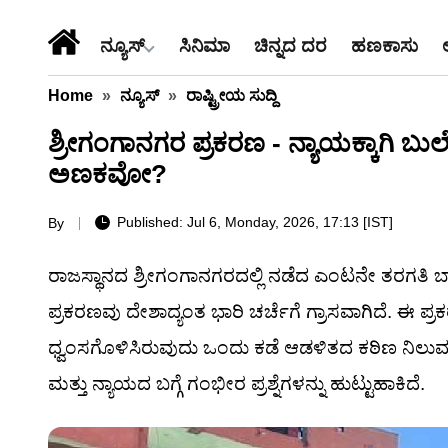
ನ್ಯೂಸ್
ಸಿನಿಮಾ
ಚಿನ್ನದ ದರ
ಹಣಕಾಸು
Home
»
ನ್ಯೂಸ್
»
ರಾಷ್ಟ್ರೀಯ ಸುದ್ದಿ
ಶ್ರೀಗಂಗಾನಗರ ಪ್ರಕರಣ - ನ್ಯಾಯಕ್ಕಾಗಿ
ಅಣಕವೋ?
Published: Jul 6, Monday, 2026, 17:13 [IST]
By
ರಾಜಸ್ಥಾನದ ಶ್ರೀಗಂಗಾನಗರದಲ್ಲಿ ನಡೆದ ಎಂಟನೇ ತರಗತಿ 
ಪ್ರಕರಣವು ದೇಶಾದ್ಯಂತ ಭಾರಿ ಚರ್ಚೆಗೆ ಗ್ರಾಸವಾಗಿದೆ. ಈ ಪ
ಧ್ವಂಸಗೊಳಿಸಿರುವುದು ಒಂದು ಕಡೆ ಆಡಳಿತದ ಕಠಿಣ ನಿಲುವನ್ನ
ಮತ್ತು ನ್ಯಾಯದ ಬಗ್ಗೆ ಗಂಭೀರ ಪ್ರಶ್ನೆಗಳನ್ನು ಹುಟ್ಟುಹಾಕಿದೆ.