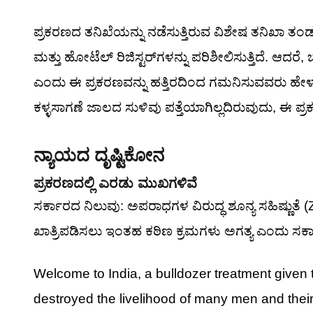
ಪ್ರಕರಣದ ತನಿಖೆಯನ್ನು ನಡೆಸುತ್ತಿರುವ ವಿಶೇಷ ತನಿಖಾ ತಂಡ
ಮತ್ತು ಹೋಟೆಲ್ ರಿಜಿಸ್ಟರ್‌ಗಳನ್ನು ಪರಿಶೀಲಿಸುತ್ತಿದೆ. ಆದ
ಎಂದು ಈ ಪ್ರಕರಣವನ್ನು ಹತ್ತಿರದಿಂದ ಗಮನಿಸುವವರು ಹೇಳು
ಕಳ್ಳಸಾಗಣೆ ಜಾಲದ ಸುಳಿವು ಪತ್ತೆಯಾಗಿಲ್ಲದಿರುವುದು, ಈ ಪ್
ನ್ಯಾಯದ ದೃಷ್ಟಿಕೋನ
ಪ್ರಕರಣದಲ್ಲಿ ಎರಡು ಮುಖಗಳಿವೆ
ಸರ್ಕಾರದ ನಿಲುವು: ಅಪರಾಧಗಳ ವಿರುದ್ಧ ಶೂನ್ಯ ಸಹಿಷ್ಣುತೆ 
ಖಾತ್ರಿಪಡಿಸಲು ಇಂತಹ ಕಠಿಣ ಕ್ರಮಗಳು ಅಗತ್ಯ ಎಂದು ಸರ್
Welcome to India, a bulldozer treatment given 
destroyed the livelihood of many men and their 