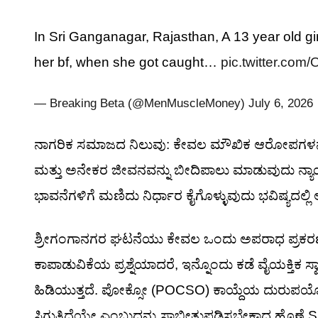
In Sri Ganganagar, Rajasthan, A 13 year old gi
her bf, when she got caught…
pic.twitter.co
— Breaking Beta (@MenMuscleMoney)
July 6, 2026
ನಾಗರಿಕ ಸಮಾಜದ ನಿಲುವು: ಕೇವಲ ಮೌಖಿಕ ಆರೋಪಗಳನ್ನು 
ಮತ್ತು ಅನೇಕರ ಜೀವನವನ್ನು ಬೀದಿಪಾಲು ಮಾಡುವುದು ನ್ಯಾಯದ 
ಭಾವನೆಗಳಿಗೆ ಮಣಿದು ನಿರ್ಧಾರ ಕೈಗೊಳ್ಳುವುದು ಭವಿಷ್ಯದಲ
ಶ್ರೀಗಂಗಾನಗರ ಘಟನೆಯು ಕೇವಲ ಒಂದು ಅಪರಾಧ ಪ್ರಕರಣವಾಗ
ಕಾಪಾಡುವಿಕೆಯ ಪ್ರಶ್ನೆಯಾದರೆ, ಇನ್ನೊಂದು ಕಡೆ ವೈಯಕ್ತಿಕ ಸ್
ಹಿಡಿಯುತ್ತದೆ. ಪೋಕ್ಸೋ (POCSO) ಕಾಯ್ದೆಯ ದುರುಪಯೋಗವ
ಸಿಗುತ್ತಿದೆಯೇ ಎಂಬುದನ್ನು ಸಾಬೀತುಪಡಿಸಬೇಕಾದ ಹೊಣೆ SI