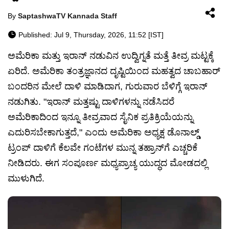
By
SaptashwaTV Kannada Staff
Published: Jul 9, Thursday, 2026, 11:52 [IST]
ಅಮೆರಿಕಾ ಮತ್ತು ಇರಾನ್ ನಡುವಿನ ಉದ್ವಿಗ್ನತೆ ಮತ್ತೆ ತೀವ್ರ ಮಟ್ಟಕ್ಕೆ
ಏರಿದೆ. ಅಮೆರಿಕಾ ತಂತ್ರಜ್ಞಾನದ ದೃಷ್ಟಿಯಿಂದ ಮಹತ್ವದ ಚಾಬಹಾರ್
ಬಂದರಿನ ಮೇಲೆ ದಾಳಿ ಮಾಡಿದಾಗ, ಗುರುವಾರ ಬೆಳಿಗ್ಗೆ ಇರಾನ್
ನಡುಗಿತು. "ಇರಾನ್ ಮತ್ತಷ್ಟು ದಾಳಿಗಳನ್ನು ನಡೆಸಿದರೆ
ಅಮೆರಿಕಾದಿಂದ ಇನ್ನೂ ತೀವ್ರವಾದ ಸೈನಿಕ ಪ್ರತಿಕ್ರಿಯೆಯನ್ನು
ಎದುರಿಸಬೇಕಾಗುತ್ತದೆ," ಎಂದು ಅಮೆರಿಕಾ ಅಧ್ಯಕ್ಷ ಡೊನಾಲ್ಡ್
ಟ್ರಂಪ್ ದಾಳಿಗೆ ಕೆಲವೇ ಗಂಟೆಗಳ ಮುನ್ನ ತಹ್ರಾನ್‌ಗೆ ಎಚ್ಚರಿಕೆ
ನೀಡಿದರು. ಈಗ ಸಂಪೂರ್ಣ ಮಧ್ಯಪ್ರಾಚ್ಯ ಯುದ್ಧದ ಮೋಡದಲ್ಲಿ
ಮುಳುಗಿದೆ.