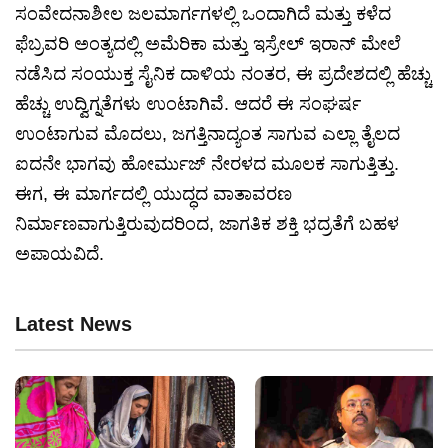
ಸಂವೇದನಾಶೀಲ ಜಲಮಾರ್ಗಗಳಲ್ಲಿ ಒಂದಾಗಿದೆ ಮತ್ತು ಕಳೆದ
ಫೆಬ್ರವರಿ ಅಂತ್ಯದಲ್ಲಿ ಅಮೆರಿಕಾ ಮತ್ತು ಇಸ್ರೇಲ್ ಇರಾನ್ ಮೇಲೆ
ನಡೆಸಿದ ಸಂಯುಕ್ತ ಸೈನಿಕ ದಾಳಿಯ ನಂತರ, ಈ ಪ್ರದೇಶದಲ್ಲಿ ಹೆಚ್ಚು
ಹೆಚ್ಚು ಉದ್ವಿಗ್ನತೆಗಳು ಉಂಟಾಗಿವೆ. ಆದರೆ ಈ ಸಂಘರ್ಷ
ಉಂಟಾಗುವ ಮೊದಲು, ಜಗತ್ತಿನಾದ್ಯಂತ ಸಾಗುವ ಎಲ್ಲಾ ತೈಲದ
ಐದನೇ ಭಾಗವು ಹೋರ್ಮುಜ್ ನೇರಳದ ಮೂಲಕ ಸಾಗುತ್ತಿತ್ತು.
ಈಗ, ಈ ಮಾರ್ಗದಲ್ಲಿ ಯುದ್ಧದ ವಾತಾವರಣ
ನಿರ್ಮಾಣವಾಗುತ್ತಿರುವುದರಿಂದ, ಜಾಗತಿಕ ಶಕ್ತಿ ಭದ್ರತೆಗೆ ಬಹಳ
ಅಪಾಯವಿದೆ.
Latest News