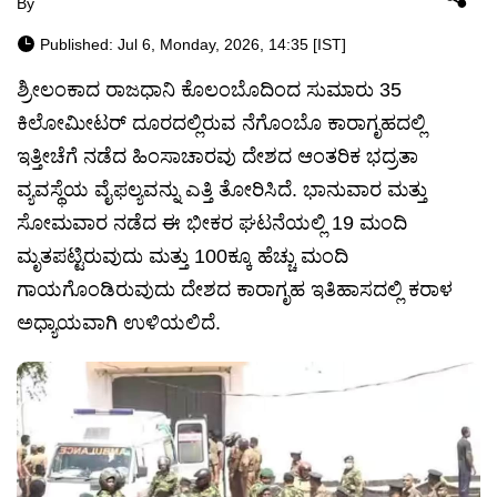
By
Published: Jul 6, Monday, 2026, 14:35 [IST]
ಶ್ರೀಲಂಕಾದ ರಾಜಧಾನಿ ಕೊಲಂಬೊದಿಂದ ಸುಮಾರು 35
ಕಿಲೋಮೀಟರ್ ದೂರದಲ್ಲಿರುವ ನೆಗೊಂಬೊ ಕಾರಾಗೃಹದಲ್ಲಿ
ಇತ್ತೀಚೆಗೆ ನಡೆದ ಹಿಂಸಾಚಾರವು ದೇಶದ ಆಂತರಿಕ ಭದ್ರತಾ
ವ್ಯವಸ್ಥೆಯ ವೈಫಲ್ಯವನ್ನು ಎತ್ತಿ ತೋರಿಸಿದೆ. ಭಾನುವಾರ ಮತ್ತು
ಸೋಮವಾರ ನಡೆದ ಈ ಭೀಕರ ಘಟನೆಯಲ್ಲಿ 19 ಮಂದಿ
ಮೃತಪಟ್ಟಿರುವುದು ಮತ್ತು 100ಕ್ಕೂ ಹೆಚ್ಚು ಮಂದಿ
ಗಾಯಗೊಂಡಿರುವುದು ದೇಶದ ಕಾರಾಗೃಹ ಇತಿಹಾಸದಲ್ಲಿ ಕರಾಳ
ಅಧ್ಯಾಯವಾಗಿ ಉಳಿಯಲಿದೆ.