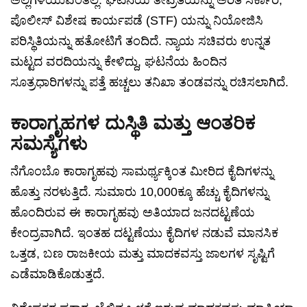
ಅಲ್ಲಗಳೆಯುವಂತಿಲ್ಲ. ಘಟನೆಯ ತೀವ್ರತೆಯನ್ನು ಅರಿತ ಸರ್ಕಾರ,
ಪೊಲೀಸ್ ವಿಶೇಷ ಕಾರ್ಯಪಡೆ (STF) ಯನ್ನು ನಿಯೋಜಿಸಿ
ಪರಿಸ್ಥಿತಿಯನ್ನು ಹತೋಟಿಗೆ ತಂದಿದೆ. ನ್ಯಾಯ ಸಚಿವರು ಉನ್ನತ
ಮಟ್ಟದ ವರದಿಯನ್ನು ಕೇಳಿದ್ದು, ಘಟನೆಯ ಹಿಂದಿನ
ಸೂತ್ರಧಾರಿಗಳನ್ನು ಪತ್ತೆ ಹಚ್ಚಲು ತನಿಖಾ ತಂಡವನ್ನು ರಚಿಸಲಾಗಿದೆ.
ಕಾರಾಗೃಹಗಳ ದುಸ್ಥಿತಿ ಮತ್ತು ಆಂತರಿಕ
ಸಮಸ್ಯೆಗಳು
ನೆಗೊಂಬೊ ಕಾರಾಗೃಹವು ಸಾಮರ್ಥ್ಯಕ್ಕಿಂತ ಮೀರಿದ ಕೈದಿಗಳನ್ನು
ಹೊತ್ತು ನರಳುತ್ತಿದೆ. ಸುಮಾರು 10,000ಕ್ಕೂ ಹೆಚ್ಚು ಕೈದಿಗಳನ್ನು
ಹೊಂದಿರುವ ಈ ಕಾರಾಗೃಹವು ಅತಿಯಾದ ಜನದಟ್ಟಣೆಯ
ಕೇಂದ್ರವಾಗಿದೆ. ಇಂತಹ ದಟ್ಟಣೆಯು ಕೈದಿಗಳ ನಡುವೆ ಮಾನಸಿಕ
ಒತ್ತಡ, ಬಣ ರಾಜಕೀಯ ಮತ್ತು ಮಾದಕವಸ್ತು ಜಾಲಗಳ ಸೃಷ್ಟಿಗೆ
ಎಡೆಮಾಡಿಕೊಡುತ್ತದೆ.