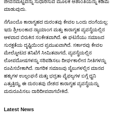
ಜೀವನಮಟ್ಟವನ್ನು ಸುಧಾರಿಸುವ ಮೂಲಕ ಅಶಾಂತಿಯನ್ನು ಕಡಿಮೆ
ಮಾಡುವುದು.
ನೆಗೊಂಬೊ ಕಾರಾಗೃಹದ ದುರಂತವು ಕೇವಲ ಒಂದು ದಂಗೆಯಲ್ಲ;
ಇದು ಶ್ರೀಲಂಕಾದ ನ್ಯಾಯಾಂಗ ಮತ್ತು ಕಾರಾಗೃಹ ವ್ಯವಸ್ಥೆಯಲ್ಲಿನ
ಆಳವಾದ ಬಿರುಕಿನ ಸಂಕೇತವಾಗಿದೆ. ಈ ಘಟನೆಯು ಸಮಾಜದ
ಸುರಕ್ಷತೆಯ ದೃಷ್ಟಿಯಿಂದ ಪ್ರಮುಖವಾಗಿದೆ. ಸರ್ಕಾರವು ಕೇವಲ
ಮೇಲ್ನೋಟದ ತನಿಖೆಗೆ ಸೀಮಿತವಾಗದೆ, ವ್ಯವಸ್ಥೆಯಲ್ಲಿನ
ಲೋಪದೋಷಗಳನ್ನು ಸರಿಪಡಿಸಲು ದೀರ್ಘಕಾಲೀನ ನೀತಿಗಳನ್ನು
ರೂಪಿಸಬೇಕಾಗಿದೆ. ನಾಗರಿಕ ಸಮಾಜವು ಜೈಲುಗಳಲ್ಲಿನ ಮಾನವ
ಹಕ್ಕುಗಳ ಉಲ್ಲಂಘನೆ ಮತ್ತು ಭದ್ರತಾ ವೈಫಲ್ಯಗಳ ಬಗ್ಗೆ ಧ್ವನಿ
ಎತ್ತುತ್ತಿದ್ದು, ಈ ದುರಂತವು ದೇಶದ ಕಾರಾಗೃಹ ವ್ಯವಸ್ಥೆಯನ್ನು
ಮರುರೂಪಿಸಲು ದಾರಿದೀಪವಾಗಬೇಕಿದೆ.
Latest News