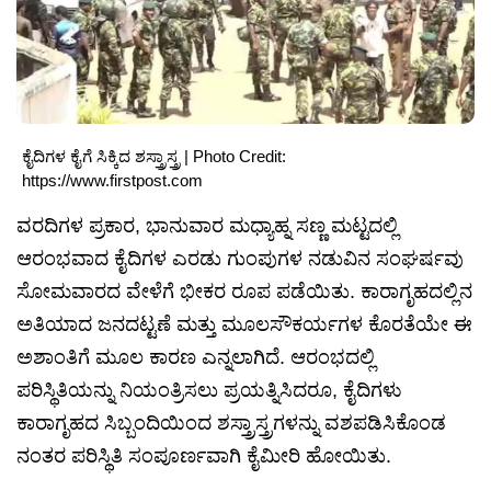
ಕೈದಿಗಳ ಕೈಗೆ ಸಿಕ್ಕಿದ ಶಸ್ತ್ರಾಸ್ತ್ರ | Photo Credit:
https://www.firstpost.com
ವರದಿಗಳ ಪ್ರಕಾರ, ಭಾನುವಾರ ಮಧ್ಯಾಹ್ನ ಸಣ್ಣ ಮಟ್ಟದಲ್ಲಿ
ಆರಂಭವಾದ ಕೈದಿಗಳ ಎರಡು ಗುಂಪುಗಳ ನಡುವಿನ ಸಂಘರ್ಷವು
ಸೋಮವಾರದ ವೇಳೆಗೆ ಭೀಕರ ರೂಪ ಪಡೆಯಿತು. ಕಾರಾಗೃಹದಲ್ಲಿನ
ಅತಿಯಾದ ಜನದಟ್ಟಣೆ ಮತ್ತು ಮೂಲಸೌಕರ್ಯಗಳ ಕೊರತೆಯೇ ಈ
ಅಶಾಂತಿಗೆ ಮೂಲ ಕಾರಣ ಎನ್ನಲಾಗಿದೆ. ಆರಂಭದಲ್ಲಿ
ಪರಿಸ್ಥಿತಿಯನ್ನು ನಿಯಂತ್ರಿಸಲು ಪ್ರಯತ್ನಿಸಿದರೂ, ಕೈದಿಗಳು
ಕಾರಾಗೃಹದ ಸಿಬ್ಬಂದಿಯಿಂದ ಶಸ್ತ್ರಾಸ್ತ್ರಗಳನ್ನು ವಶಪಡಿಸಿಕೊಂಡ
ನಂತರ ಪರಿಸ್ಥಿತಿ ಸಂಪೂರ್ಣವಾಗಿ ಕೈಮೀರಿ ಹೋಯಿತು.