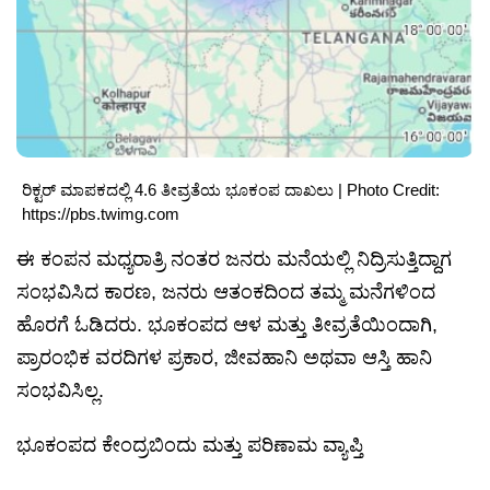
ರಿಕ್ಟರ್ ಮಾಪಕದಲ್ಲಿ 4.6 ತೀವ್ರತೆಯ ಭೂಕಂಪ ದಾಖಲು | Photo Credit:
https://pbs.twimg.com
ಈ ಕಂಪನ ಮಧ್ಯರಾತ್ರಿ ನಂತರ ಜನರು ಮನೆಯಲ್ಲಿ ನಿದ್ರಿಸುತ್ತಿದ್ದಾಗ
ಸಂಭವಿಸಿದ ಕಾರಣ, ಜನರು ಆತಂಕದಿಂದ ತಮ್ಮ ಮನೆಗಳಿಂದ
ಹೊರಗೆ ಓಡಿದರು. ಭೂಕಂಪದ ಆಳ ಮತ್ತು ತೀವ್ರತೆಯಿಂದಾಗಿ,
ಪ್ರಾರಂಭಿಕ ವರದಿಗಳ ಪ್ರಕಾರ, ಜೀವಹಾನಿ ಅಥವಾ ಆಸ್ತಿ ಹಾನಿ
ಸಂಭವಿಸಿಲ್ಲ.
ಭೂಕಂಪದ ಕೇಂದ್ರಬಿಂದು ಮತ್ತು ಪರಿಣಾಮ ವ್ಯಾಪ್ತಿ