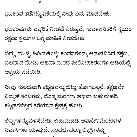
ಭೂಕಂಪ ತಡೆಗಟ್ಟುವಿಕೆಯಲ್ಲಿ ನೀವು ಏನು ಮಾಡಬೇಕು.
ಭೂಕಂಪಗಳು ಎಚ್ಚರಿಕೆ ನೀಡದೆ ಬರುತ್ತವೆ, ಸಾರ್ವಜನಿಕರಿಗೆ ಸ್ವಯಂ
ರಕ್ಷಣಾ ಕ್ರಮಗಳ ಬಗ್ಗೆ ಮಾಹಿತಿ ನೀಡಬೇಕು:
ಬಿದ್ದು, ಮುಚ್ಚಿ, ಹಿಡಿದುಕೊಳ್ಳಿ: ಕಂಪನಗಳನ್ನು ಅನುಭವಿಸಿದ ತಕ್ಷಣ,
ಬಲವಾದ ಮೇಜು ಅಥವಾ ಮರದ ಪೀಠೋಪಕರಣಗಳ ಅಡಿಯಲ್ಲಿ
ಆಶ್ರಯ ಪಡೆಯಿರಿ.
ನೀವು ಸುಲಭವಾಗಿ ಕಟ್ಟಡವನ್ನು ಬಿಟ್ಟು ಹೋಗಬಲ್ಲರೆ, ತಕ್ಷಣವೇ
ವಿದ್ಯುತ್ ಕಂಬಗಳು, ದೊಡ್ಡ ಮರಗಳು ಅಥವಾ ಬಹುಮಹಡಿ
ಕಟ್ಟಡಗಳಿಲ್ಲದ ತೆರೆಯಾದ ಕ್ಷೇತ್ರಕ್ಕೆ ಹೋಗಿ.
ಲಿಫ್ಟ್‌ಗಳನ್ನು ಬಳಸಬೇಡಿ: ಬಹುಮಹಡಿ ಅಪಾರ್ಟ್‌ಮೆಂಟ್‌ಗಳ
ನಿವಾಸಿಗಳು ಯಾವುದೇ ಸಂದರ್ಭದಲ್ಲೂ ಲಿಫ್ಟ್‌ಗಳನ್ನು