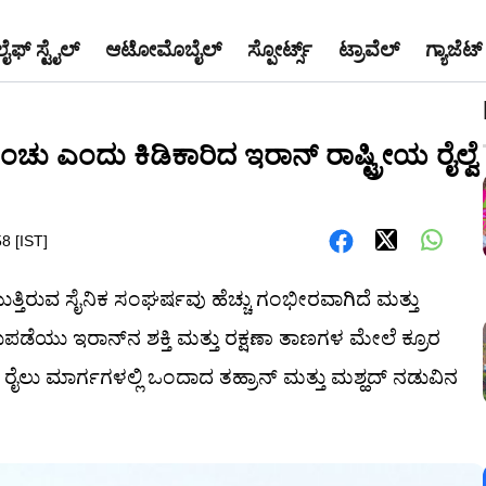
ಲೈಫ್ ಸ್ಟೈಲ್
ಆಟೋಮೊಬೈಲ್
ಸ್ಪೋರ್ಟ್ಸ್
ಟ್ರಾವೆಲ್
ಗ್ಯಾಜೆಟ್
ಚು ಎಂದು ಕಿಡಿಕಾರಿದ ಇರಾನ್ ರಾಷ್ಟ್ರೀಯ ರೈಲ್ವೆ
8 [IST]
ುತ್ತಿರುವ ಸೈನಿಕ ಸಂಘರ್ಷವು ಹೆಚ್ಚು ಗಂಭೀರವಾಗಿದೆ ಮತ್ತು
ಡೆಯು ಇರಾನ್‌ನ ಶಕ್ತಿ ಮತ್ತು ರಕ್ಷಣಾ ತಾಣಗಳ ಮೇಲೆ ಕ್ರೂರ
ೈಲು ಮಾರ್ಗಗಳಲ್ಲಿ ಒಂದಾದ ತಹ್ರಾನ್ ಮತ್ತು ಮಶ್ಹದ್ ನಡುವಿನ