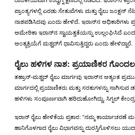
ರಾಜಕೀಯವಾಗಿ ಉದ್ವಿಗ್ನ ಕ್ಷಣದಲ್ಲಿ ನಡೆದಿದೆ. ಇರಾನ್‌ನ ಕ್ರಾಂತ
ಪ್ರಾಂತ್ಯಗಳಲ್ಲಿ ಎರಡು ಸೇತುವೆಗಳು ಮತ್ತು ರೈಲು ಜಂಕ್ಷನ್ ನ
ನಾಶಪಡಿಸಿದವು ಎಂದು ಹೇಳಿದೆ. ಇರಾನ್‌ನ ಅಧಿಕಾರಿಗಳು ಪ್ರ
ಅಮೇರಿಕಾ ಇರಾನ್‌ನ ಸ್ವಾಯತ್ತತೆಯನ್ನು ಉಲ್ಲಂಘಿಸಿದೆ ಎ
ಅಂತ್ಯಕ್ರಿಯೆಗೆ ಮಶ್ಹದ್‌ಗೆ ಧಾವಿಸುತ್ತಿದ್ದರು ಎಂದು ಹೇಳಿದ್ದಾರೆ.
ರೈಲು ಹಳಿಗಳ ನಾಶ: ಪ್ರಯಾಣಿಕರ ಗೊಂದಲ
ತಹ್ರಾನ್-ಮಶ್ಹದ್ ರೈಲು ಮಾರ್ಗವು ಇರಾನ್‌ನ ಅತ್ಯಂತ ಪ್ರಮ
ಮಾರ್ಗದಲ್ಲಿ ಪ್ರಯಾಣಿಕರು ಮತ್ತು ಸರಕುಗಳನ್ನು ಸಾಗಿಸುವ ಡಜನ್
ಹಳಿಗಳು ಸಂಪೂರ್ಣವಾಗಿ ಹರಿದುಹೋಗಿದ್ದು, ಸಿಗ್ನಲ್ ಕೇಂದ
ಇರಾನ್ ರೈಲು ಹೇಳಿಕೆಯ ಪ್ರಕಾರ: "ನಮ್ಮ ಕಾರ್ಯಾಚರಣೆ 
ಹಾನಿಗೊಳಗಾದ ರೈಲು ವಿಭಾಗವನ್ನು ದುರಸ್ತಿಗೊಳಿಸಲು ಯುದ್ಧಾ