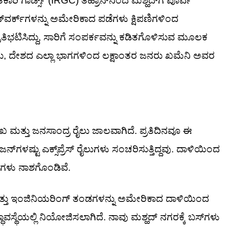
ಿಕಾರಿ ಗಾರ್ಡ್ಸ್ (IRGC) ತಹ್ರಾನ್‌ನಿಂದ ಮಶ್ಹದ್‌ಗೆ ಪೂರ್ವ
ೆಟ್‌ವರ್ಕ್‌ಗಳನ್ನು ಅಮೇರಿಕಾದ ಪಡೆಗಳು ಕ್ಷಿಪಣಿಗಳಿಂದ
ತಿಭಟಿಸಿದ್ದು, ಸಾರಿಗೆ ಸಂಪರ್ಕವನ್ನು ಕಡಿತಗೊಳಿಸುವ ಮೂಲಕ
ಂದು, ದೇಶದ ಎಲ್ಲಾ ಭಾಗಗಳಿಂದ ಲಕ್ಷಾಂತರ ಜನರು ಖಮೆನಿ ಅವರ
ುಖ ಮತ್ತು ಜನಸಾಂದ್ರ ರೈಲು ಜಾಲವಾಗಿದೆ. ಪ್ರತಿದಿನವೂ ಈ
‌ಗಳಷ್ಟು ಎಕ್ಸ್‌ಪ್ರೆಸ್ ರೈಲುಗಳು ಸಂಚರಿಸುತ್ತಿದ್ದವು. ದಾಳಿಯಿಂದ
್ರಗಳು ನಾಶಗೊಂಡಿವೆ.
ಮತ್ತು ಇಂಜಿನಿಯರಿಂಗ್ ತಂಡಗಳನ್ನು ಅಮೇರಿಕಾದ ದಾಳಿಯಿಂದ
ವಸ್ಥೆಯಲ್ಲಿ ನಿಯೋಜಿಸಲಾಗಿದೆ. ನಾವು ಮಶ್ಹದ್ ನಗರಕ್ಕೆ ಬಸ್‌ಗಳು