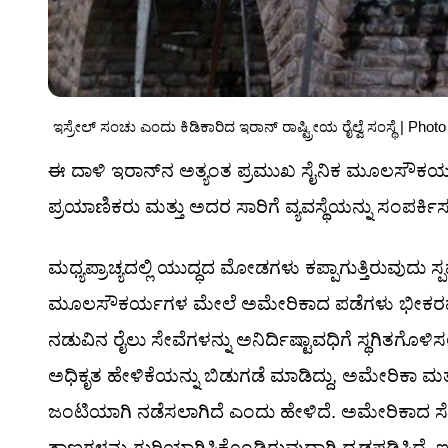
ಇಸ್ರೇಲ್ ಸಂಚು ಎಂದು ಕಿಡಿಕಾರಿದ ಇರಾನ್ ರಾಷ್ಟ್ರೀಯ ರೈಲ್ವೆ ಸಂಸ್ಥೆ | Pho
ಈ ದಾಳಿ ಇರಾನ್‌ನ ಅತ್ಯಂತ ಪ್ರಮುಖ ಸೈನಿಕ ಮೂಲಸೌಕರ್ಯವ
ಪ್ರಯಾಣಿಕರು ಮತ್ತು ಅದರ ಸಾರಿಗೆ ವ್ಯವಸ್ಥೆಯನ್ನು ಸಂಪರ್ಕಿ
ಮಧ್ಯಪ್ರಾಚ್ಯದಲ್ಲಿ ಯುದ್ಧದ ಮೋಡಗಳು ಕಪ್ಪಾಗುತ್ತಿರುವುದು ಸ್ಪ
ಮೂಲಸೌಕರ್ಯಗಳ ಮೇಲೆ ಅಮೇರಿಕಾದ ಪಡೆಗಳು ಭೀಕರವಾದ 
ನಡುವಿನ ರೈಲು ಸೇವೆಗಳನ್ನು ಅನಿರ್ದಿಷ್ಟಾವಧಿಗೆ ಸ್ಥಗಿತಗೊಳಿಸ
ಅಧಿಕೃತ ಹೇಳಿಕೆಯನ್ನು ಬಿಡುಗಡೆ ಮಾಡಿದ್ದು, ಅಮೇರಿಕಾ ಮತ್
ಜಂಟಿಯಾಗಿ ನಡೆಸಲಾಗಿದೆ ಎಂದು ಹೇಳಿದೆ. ಅಮೇರಿಕಾದ ಸ
ತಾಣಗಳನ್ನು ಗುರಿಯಾಗಿಸಿಕೊಂಡಿರುವುದಾಗಿ ದೃಢಪಡಿಸಿದೆ, 