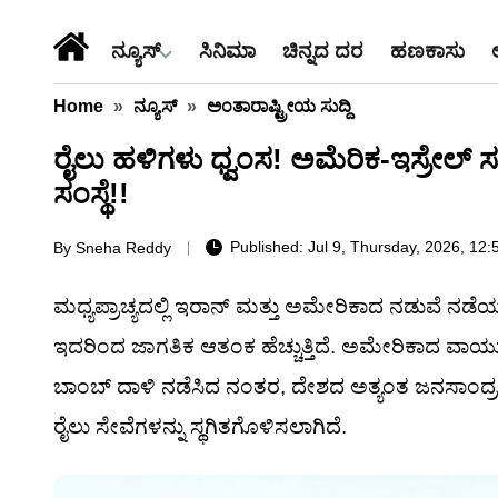
ನ್ಯೂಸ್
ಸಿನಿಮಾ
ಚಿನ್ನದ ದರ
ಹಣಕಾಸು
Home
»
ನ್ಯೂಸ್
»
ಅಂತಾರಾಷ್ಟ್ರೀಯ ಸುದ್ದಿ
ರೈಲು ಹಳಿಗಳು ಧ್ವಂಸ! ಅಮೆರಿಕ-ಇಸ್ರೇಲ್ ಸಂ
ಸಂಸ್ಥೆ!!
Published: Jul 9, Thursday, 2026, 12:5
By
Sneha Reddy
ಮಧ್ಯಪ್ರಾಚ್ಯದಲ್ಲಿ ಇರಾನ್ ಮತ್ತು ಅಮೇರಿಕಾದ ನಡುವೆ ನಡೆಯ
ಇದರಿಂದ ಜಾಗತಿಕ ಆತಂಕ ಹೆಚ್ಚುತ್ತಿದೆ. ಅಮೇರಿಕಾದ ವಾಯುಪ
ಬಾಂಬ್ ದಾಳಿ ನಡೆಸಿದ ನಂತರ, ದೇಶದ ಅತ್ಯಂತ ಜನಸಾಂದ್ರ ರ
ರೈಲು ಸೇವೆಗಳನ್ನು ಸ್ಥಗಿತಗೊಳಿಸಲಾಗಿದೆ.