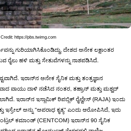
to Credit: https://pbs.twimg.com
ನ್ನು ಗುರಿಯಾಗಿಸಿಕೊಂಡಿದ್ದು, ದೇಶದ ಅನೇಕ ಲಕ್ಷಾಂತರ
ಸುವ ರೈಲು ಹಳಿ ಮತ್ತು ಸೇತುವೆಗಳನ್ನು ನಾಶಪಡಿಸಿದೆ.
ಷ್ಟವಾಗಿದೆ. ಇರಾನ್‌ನ ಅನೇಕ ಸೈನಿಕ ಮತ್ತು ತಂತ್ರಜ್ಞಾನ
ವಾಯು ದಾಳಿ ನಡೆಸಿದ ನಂತರ, ತಹ್ರಾನ್ ಮತ್ತು ಮಶ್ಹದ್
ಲಾಗಿದೆ. ಇರಾನ್‌ನ ಇಸ್ಲಾಮಿಕ್ ರಿಪಬ್ಲಿಕ್ ರೈಲ್ವೇಸ್ (RAJA) ಇಂದು
ತು ಇಸ್ರೇಲ್ ಅನ್ನು "ಅಪರಾಧ ಕೃತ್ಯ" ಎಂದು ಆರೋಪಿಸಿದೆ, ಇದು
ೆಂಟ್ರಲ್ ಕಮಾಂಡ್ (CENTCOM) ಇರಾನ್‌ನ 90 ಸೈನಿಕ
ಇದರಿಂದ ಇರಾನ್‌ನ ಹೋರ್ಮುಜ್ ನೇರಳದಲ್ಲಿ ವಾಣಿಜ್ಯ