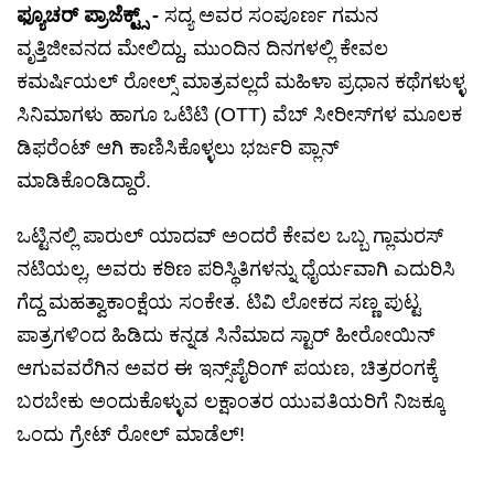
ಫ್ಯೂಚರ್ ಪ್ರಾಜೆಕ್ಟ್ಸ್ -
ಸದ್ಯ ಅವರ ಸಂಪೂರ್ಣ ಗಮನ
ವೃತ್ತಿಜೀವನದ ಮೇಲಿದ್ದು, ಮುಂದಿನ ದಿನಗಳಲ್ಲಿ ಕೇವಲ
ಕಮರ್ಷಿಯಲ್ ರೋಲ್ಸ್ ಮಾತ್ರವಲ್ಲದೆ ಮಹಿಳಾ ಪ್ರಧಾನ ಕಥೆಗಳುಳ್ಳ
ಸಿನಿಮಾಗಳು ಹಾಗೂ ಒಟಿಟಿ (OTT) ವೆಬ್ ಸೀರೀಸ್‌ಗಳ ಮೂಲಕ
ಡಿಫರೆಂಟ್ ಆಗಿ ಕಾಣಿಸಿಕೊಳ್ಳಲು ಭರ್ಜರಿ ಪ್ಲಾನ್
ಮಾಡಿಕೊಂಡಿದ್ದಾರೆ.
ಒಟ್ಟಿನಲ್ಲಿ ಪಾರುಲ್ ಯಾದವ್ ಅಂದರೆ ಕೇವಲ ಒಬ್ಬ ಗ್ಲಾಮರಸ್
ನಟಿಯಲ್ಲ, ಅವರು ಕಠಿಣ ಪರಿಸ್ಥಿತಿಗಳನ್ನು ಧೈರ್ಯವಾಗಿ ಎದುರಿಸಿ
ಗೆದ್ದ ಮಹತ್ವಾಕಾಂಕ್ಷೆಯ ಸಂಕೇತ. ಟಿವಿ ಲೋಕದ ಸಣ್ಣ ಪುಟ್ಟ
ಪಾತ್ರಗಳಿಂದ ಹಿಡಿದು ಕನ್ನಡ ಸಿನೆಮಾದ ಸ್ಟಾರ್ ಹೀರೋಯಿನ್
ಆಗುವವರೆಗಿನ ಅವರ ಈ ಇನ್ಸ್‌ಪೈರಿಂಗ್ ಪಯಣ, ಚಿತ್ರರಂಗಕ್ಕೆ
ಬರಬೇಕು ಅಂದುಕೊಳ್ಳುವ ಲಕ್ಷಾಂತರ ಯುವತಿಯರಿಗೆ ನಿಜಕ್ಕೂ
ಒಂದು ಗ್ರೇಟ್ ರೋಲ್ ಮಾಡೆಲ್!