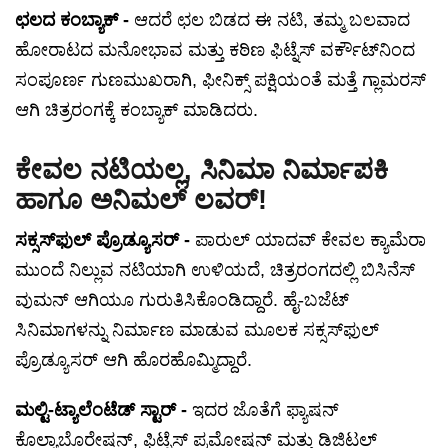
ಛಲದ ಕಂಬ್ಯಾಕ್ -
ಆದರೆ ಛಲ ಬಿಡದ ಈ ನಟಿ, ತಮ್ಮ ಬಲವಾದ
ಹೋರಾಟದ ಮನೋಭಾವ ಮತ್ತು ಕಠಿಣ ಫಿಟ್ನೆಸ್ ವರ್ಕೌಟ್‌ನಿಂದ
ಸಂಪೂರ್ಣ ಗುಣಮುಖರಾಗಿ, ಫೀನಿಕ್ಸ್ ಪಕ್ಷಿಯಂತೆ ಮತ್ತೆ ಗ್ಲಾಮರಸ್
ಆಗಿ ಚಿತ್ರರಂಗಕ್ಕೆ ಕಂಬ್ಯಾಕ್ ಮಾಡಿದರು.
ಕೇವಲ ನಟಿಯಲ್ಲ, ಸಿನಿಮಾ ನಿರ್ಮಾಪಕಿ
ಹಾಗೂ ಅನಿಮಲ್ ಲವರ್!
ಸಕ್ಸಸ್‌ಫುಲ್ ಪ್ರೊಡ್ಯೂಸರ್ -
ಪಾರುಲ್ ಯಾದವ್ ಕೇವಲ ಕ್ಯಾಮೆರಾ
ಮುಂದೆ ನಿಲ್ಲುವ ನಟಿಯಾಗಿ ಉಳಿಯದೆ, ಚಿತ್ರರಂಗದಲ್ಲಿ ಬಿಸಿನೆಸ್
ವುಮನ್ ಆಗಿಯೂ ಗುರುತಿಸಿಕೊಂಡಿದ್ದಾರೆ. ಹೈ-ಬಜೆಟ್
ಸಿನಿಮಾಗಳನ್ನು ನಿರ್ಮಾಣ ಮಾಡುವ ಮೂಲಕ ಸಕ್ಸಸ್‌ಫುಲ್
ಪ್ರೊಡ್ಯೂಸರ್ ಆಗಿ ಹೊರಹೊಮ್ಮಿದ್ದಾರೆ.
ಮಲ್ಟಿ-ಟ್ಯಾಲೆಂಟೆಡ್ ಸ್ಟಾರ್ -
ಇದರ ಜೊತೆಗೆ ಫ್ಯಾಷನ್
ಕೊಲ್ಯಾಬೊರೇಷನ್, ಫಿಟ್ನೆಸ್ ಪ್ರಮೋಷನ್ ಮತ್ತು ಡಿಜಿಟಲ್