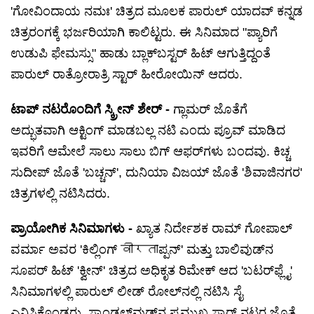
'ಗೋವಿಂದಾಯ ನಮಃ' ಚಿತ್ರದ ಮೂಲಕ ಪಾರುಲ್ ಯಾದವ್ ಕನ್ನಡ
ಚಿತ್ರರಂಗಕ್ಕೆ ಭರ್ಜರಿಯಾಗಿ ಕಾಲಿಟ್ಟರು. ಈ ಸಿನಿಮಾದ "ಪ್ಯಾರಿಗೆ
ಉಡುಪಿ ಫೇಮಸ್ಸು" ಹಾಡು ಬ್ಲಾಕ್‌ಬಸ್ಟರ್ ಹಿಟ್ ಆಗುತ್ತಿದ್ದಂತೆ
ಪಾರುಲ್ ರಾತ್ರೋರಾತ್ರಿ ಸ್ಟಾರ್ ಹೀರೋಯಿನ್ ಆದರು.
ಟಾಪ್ ನಟರೊಂದಿಗೆ ಸ್ಕ್ರೀನ್ ಶೇರ್ -
ಗ್ಲಾಮರ್ ಜೊತೆಗೆ
ಅದ್ಭುತವಾಗಿ ಆಕ್ಟಿಂಗ್ ಮಾಡಬಲ್ಲ ನಟಿ ಎಂದು ಪ್ರೂವ್ ಮಾಡಿದ
ಇವರಿಗೆ ಆಮೇಲೆ ಸಾಲು ಸಾಲು ಬಿಗ್ ಆಫರ್‌ಗಳು ಬಂದವು. ಕಿಚ್ಚ
ಸುದೀಪ್ ಜೊತೆ 'ಬಚ್ಚನ್', ದುನಿಯಾ ವಿಜಯ್ ಜೊತೆ 'ಶಿವಾಜಿನಗರ'
ಚಿತ್ರಗಳಲ್ಲಿ ನಟಿಸಿದರು.
ಪ್ರಾಯೋಗಿಕ ಸಿನಿಮಾಗಳು -
ಖ್ಯಾತ ನಿರ್ದೇಶಕ ರಾಮ್ ಗೋಪಾಲ್
ವರ್ಮಾ ಅವರ 'ಕಿಲ್ಲಿಂಗ್ वीरताಪ್ಪನ್' ಮತ್ತು ಬಾಲಿವುಡ್‌ನ
ಸೂಪರ್ ಹಿಟ್ 'ಕ್ವೀನ್' ಚಿತ್ರದ ಅಧಿಕೃತ ರಿಮೇಕ್ ಆದ 'ಬಟರ್‌ಫ್ಲೈ'
ಸಿನಿಮಾಗಳಲ್ಲಿ ಪಾರುಲ್ ಲೀಡ್ ರೋಲ್‌ನಲ್ಲಿ ನಟಿಸಿ ಸೈ
ಎನಿಸಿಕೊಂಡರು. ಸ್ಯಾಂಡಲ್‌ವುಡ್‌ನ ಪ್ರಮುಖ ಸ್ಟಾರ್ ನಟರ ಜೊತೆ