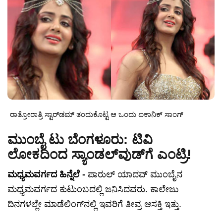
ರಾತ್ರೋರಾತ್ರಿ ಸ್ಟಾರ್‌ಡಮ್ ತಂದುಕೊಟ್ಟ ಆ ಒಂದು ಐಕಾನಿಕ್ ಸಾಂಗ್
ಮುಂಬೈ ಟು ಬೆಂಗಳೂರು: ಟಿವಿ
ಲೋಕದಿಂದ ಸ್ಯಾಂಡಲ್‌ವುಡ್‌ಗೆ ಎಂಟ್ರಿ!
ಮಧ್ಯಮವರ್ಗದ ಹಿನ್ನೆಲೆ -
ಪಾರುಲ್ ಯಾದವ್ ಮುಂಬೈನ
ಮಧ್ಯಮವರ್ಗದ ಕುಟುಂಬದಲ್ಲಿ ಜನಿಸಿದವರು. ಕಾಲೇಜು
ದಿನಗಳಲ್ಲೇ ಮಾಡೆಲಿಂಗ್‌ನಲ್ಲಿ ಇವರಿಗೆ ತೀವ್ರ ಆಸಕ್ತಿ ಇತ್ತು.