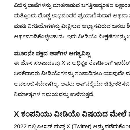
ವಿಭಿನ್ನ ಭಾಷೆಗಳನ್ನು ಮಾತನಾಡುವ ಜಗತ್ತಿನಾದ್ಯಂತದ ಲಕ್
ಮತ್ತೊಂದು ದೊಡ್ಡ ಲಾಭವೆಂದರೆ ಪ್ರಯಾಣಿಸುವಾಗ ಅಥವಾ ಸಾರ
ಮಾಡಿ ವೀಡಿಯೊಗಳನ್ನು ವೀಕ್ಷಿಸುವ ಅಭ್ಯಾಸವಿರುವ ಜನರು 
ಅರ್ಥಮಾಡಿಕೊಳ್ಳಬಹುದು. ಇದು ವೀಡಿಯೊ ವೀಕ್ಷಣೆಗಳನ್ನು ಬಹಳಷ
ಮೂರನೇ ಪಕ್ಷದ ಆಪ್‌ಗಳ ಅಗತ್ಯವಿಲ್ಲ
ಈ ಹೊಸ ಸಂಪಾದಕವು X ನ ಅಧಿಕೃತ ರೆಕಾರ್ಡಿಂಗ್ ಇಂಟರ್‌
ಬಳಕೆದಾರರು ವೀಡಿಯೊಗಳನ್ನು ಸಂಪಾದಿಸಲು ಯಾವುದೇ ಮೂ
ಅವಲಂಬಿಸಬೇಕಾಗಿಲ್ಲ. ಅವರು ಆಪ್‌ನಲ್ಲಿಯೇ ಚಿತ್ರೀಕರಿಸ
ನಿರ್ಮಾತೃಗಳ ಸಮಯವನ್ನು ಉಳಿಸುತ್ತದೆ.
X ಕಂಪನಿಯು ವೀಡಿಯೊ ವಿಷಯದ ಮೇಲೆ ಹೆ
2022 ರಲ್ಲಿ ಎಲಾನ್ ಮಸ್ಕ್ X (Twitter) ಅನ್ನು ಪಡೆದು