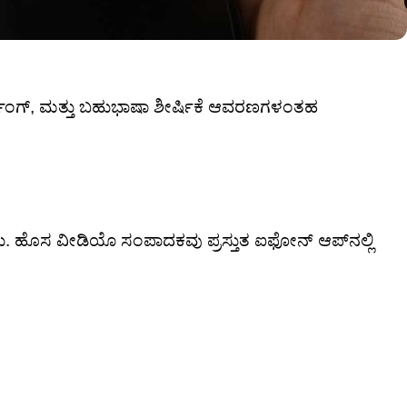
್ಡಿಂಗ್, ಮತ್ತು ಬಹುಭಾಷಾ ಶೀರ್ಷಿಕೆ ಆವರಣಗಳಂತಹ
ರು. ಹೊಸ ವೀಡಿಯೊ ಸಂಪಾದಕವು ಪ್ರಸ್ತುತ ಐಫೋನ್ ಆಪ್‌ನಲ್ಲಿ