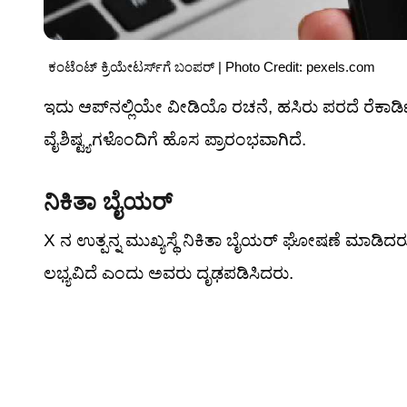
ಕಂಟೆಂಟ್ ಕ್ರಿಯೇಟರ್ಸ್‌ಗೆ ಬಂಪರ್ | Photo Credit: pexels.com
ಇದು ಆಪ್‌ನಲ್ಲಿಯೇ ವೀಡಿಯೊ ರಚನೆ, ಹಸಿರು ಪರದೆ ರೆಕಾರ
ವೈಶಿಷ್ಟ್ಯಗಳೊಂದಿಗೆ ಹೊಸ ಪ್ರಾರಂಭವಾಗಿದೆ.
ನಿಕಿತಾ ಬೈಯರ್
X ನ ಉತ್ಪನ್ನ ಮುಖ್ಯಸ್ಥೆ ನಿಕಿತಾ ಬೈಯರ್ ಘೋಷಣೆ ಮಾಡಿದ
ಲಭ್ಯವಿದೆ ಎಂದು ಅವರು ದೃಢಪಡಿಸಿದರು.