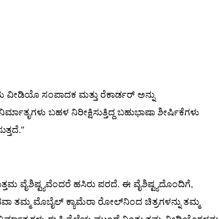
ವೀಡಿಯೊ ಸಂಪಾದಕ ಮತ್ತು ರೆಕಾರ್ಡರ್ ಅನ್ನು
ಿರ್ಮಾತೃಗಳು ಬಹಳ ನಿರೀಕ್ಷಿಸುತ್ತಿದ್ದ ಬಹುಭಾಷಾ ಶೀರ್ಷಿಕೆಗಳು
ತ್ತದೆ."
ೈಶಿಷ್ಟ್ಯವೆಂದರೆ ಹಸಿರು ಪರದೆ. ಈ ವೈಶಿಷ್ಟ್ಯದೊಂದಿಗೆ,
ಾ ತಮ್ಮ ಮೊಬೈಲ್ ಕ್ಯಾಮೆರಾ ರೋಲ್‌ನಿಂದ ಚಿತ್ರಗಳನ್ನು ತಮ್ಮ