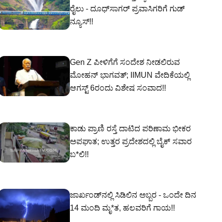
ರೈಲು - ದೂಧ್‌ಸಾಗರ್ ಪ್ರವಾಸಿಗರಿಗೆ ಗುಡ್
ನ್ಯೂಸ್!!
Gen Z ಪೀಳಿಗೆಗೆ ಸಂದೇಶ ನೀಡಲಿರುವ
ಮೋಹನ್ ಭಾಗವತ್; IIMUN ವೇದಿಕೆಯಲ್ಲಿ
ಆಗಸ್ಟ್ 6ರಂದು ವಿಶೇಷ ಸಂವಾದ!!
ಕಾಡು ಪ್ರಾಣಿ ರಸ್ತೆ ದಾಟಿದ ಪರಿಣಾಮ ಭೀಕರ
ಅಪಘಾತ; ಉತ್ತರ ಪ್ರದೇಶದಲ್ಲಿ ಬೈಕ್ ಸವಾರ
ಬ*ಲಿ!!
ಜಾರ್ಖಂಡ್‌ನಲ್ಲಿ ಸಿಡಿಲಿನ ಅಬ್ಬರ - ಒಂದೇ ದಿನ
14 ಮಂದಿ ಮೃ*ತ, ಹಲವರಿಗೆ ಗಾಯ!!