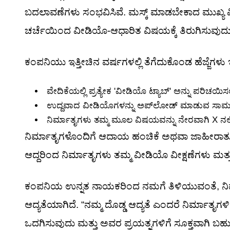
ಬದಲಾವಣೆಗಳು ಸಂಭವಿಸಿವೆ. ಮಸ್ಕ್ ಮಾಡಬೇಕಾದ ಮುಖ್ಯ ವಿ
ಚರ್ಚೆಯಿಂದ ವೀಡಿಯೊ-ಆಧಾರಿತ ವಿಷಯಕ್ಕೆ ತಿರುಗಿಸುವುದು
ಕಂಪನಿಯು ಇತ್ತೀಚಿನ ವರ್ಷಗಳಲ್ಲಿ ತೆಗೆದುಕೊಂಡ ಹೆಜ್ಜೆಗಳು ಇದ
ವೇದಿಕೆಯಲ್ಲಿ ಪ್ರತ್ಯೇಕ 'ವೀಡಿಯೊ ಟ್ಯಾಬ್' ಅನ್ನು ಪರಿಚಯಿಸ
ಉದ್ದವಾದ ವೀಡಿಯೊಗಳನ್ನು ಅಪ್‌ಲೋಡ್ ಮಾಡುವ ಸಾಮರ್ಥ
ನಿರ್ಮಾತೃಗಳು ತಮ್ಮ ಮೂಲ ವಿಷಯವನ್ನು ನೇರವಾಗಿ X ನಲ್ಲ
ನಿರ್ಮಾತೃಗಳೊಂದಿಗೆ ಆದಾಯ ಹಂಚಿಕೆ ಅಥವಾ ಜಾಹೀರಾತು 
ಆದ್ದರಿಂದ ನಿರ್ಮಾತೃಗಳು ತಮ್ಮ ವೀಡಿಯೊ ವೀಕ್ಷಣೆಗಳು ಮತ್ತ
ಕಂಪನಿಯ ಉನ್ನತ ನಾಯಕರಿಂದ ನಮಗೆ ತಿಳಿಯುವಂತೆ, ನಿರ್
ಆದ್ಯತೆಯಾಗಿದೆ. “ನಮ್ಮ ದೊಡ್ಡ ಆದ್ಯತೆ ಎಂದರೆ ನಿರ್ಮಾತ
ಒದಗಿಸುವುದು ಮತ್ತು ಅವರ ಪ್ರಯತ್ನಗಳಿಗೆ ಸೂಕ್ತವಾಗಿ