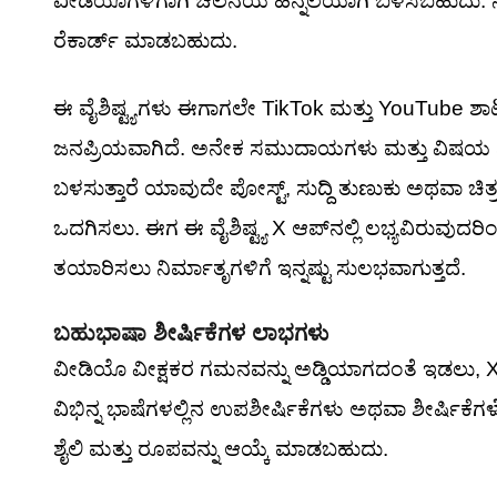
ವೀಡಿಯೊಗಳಿಗಾಗಿ ಚಲನೆಯ ಹಿನ್ನೆಲೆಯಾಗಿ ಬಳಸಬಹುದು. ನಿ
ರೆಕಾರ್ಡ್ ಮಾಡಬಹುದು.
ಈ ವೈಶಿಷ್ಟ್ಯಗಳು ಈಗಾಗಲೇ TikTok ಮತ್ತು YouTube ಶಾರ್ಟ್
ಜನಪ್ರಿಯವಾಗಿದೆ. ಅನೇಕ ಸಮುದಾಯಗಳು ಮತ್ತು ವಿಷಯ ನಿರ್ಮ
ಬಳಸುತ್ತಾರೆ ಯಾವುದೇ ಪೋಸ್ಟ್, ಸುದ್ದಿ ತುಣುಕು ಅಥವಾ ಚಿತ್ರಕ್
ಒದಗಿಸಲು. ಈಗ ಈ ವೈಶಿಷ್ಟ್ಯ X ಆಪ್‌ನಲ್ಲಿ ಲಭ್ಯವಿರುವುದರ
ತಯಾರಿಸಲು ನಿರ್ಮಾತೃಗಳಿಗೆ ಇನ್ನಷ್ಟು ಸುಲಭವಾಗುತ್ತದೆ.
ಬಹುಭಾಷಾ ಶೀರ್ಷಿಕೆಗಳ ಲಾಭಗಳು
ವೀಡಿಯೊ ವೀಕ್ಷಕರ ಗಮನವನ್ನು ಅಡ್ಡಿಯಾಗದಂತೆ ಇಡಲು, X
ವಿಭಿನ್ನ ಭಾಷೆಗಳಲ್ಲಿನ ಉಪಶೀರ್ಷಿಕೆಗಳು ಅಥವಾ ಶೀರ್ಷಿಕೆ
ಶೈಲಿ ಮತ್ತು ರೂಪವನ್ನು ಆಯ್ಕೆ ಮಾಡಬಹುದು.