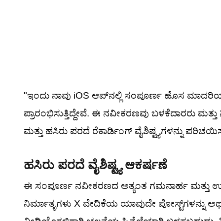
"ಇಂದು ನಾವು iOS ಆಪ್‌ನಲ್ಲಿ ಸಂಪೂರ್ಣ ಹೊಸ ಮಾದರಿಯ 
ಪ್ರಾರಂಭಿಸುತ್ತಿದ್ದೇವೆ. ಈ ನವೀಕರಣವು ಬಳಕೆದಾರರು ಮತ್ತು ನ
ಮತ್ತು ಹಸಿರು ಪರದೆ ರೆಕಾರ್ಡಿಂಗ್ ವೈಶಿಷ್ಟ್ಯಗಳನ್ನು ಪರಿಚಯಿಸು
ಹಸಿರು ಪರದೆ ವೈಶಿಷ್ಟ್ಯ ಆಕರ್ಷಣೆ
ಈ ಸಂಪೂರ್ಣ ನವೀಕರಣದ ಅತ್ಯಂತ ಗಮನಾರ್ಹ ಮತ್ತು ಉತ್ತಮ ವ
ನಿರ್ಮಾತೃಗಳು X ವೇದಿಕೆಯ ಯಾವುದೇ ಪೋಸ್ಟ್‌ಗಳನ್ನು ಅಥವ