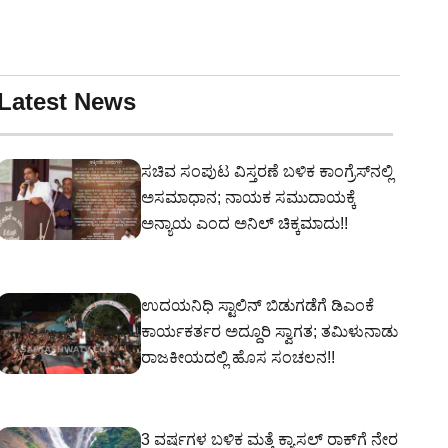
Latest News
ಸಚಿವ ಸಂಪುಟ ವಿಸ್ತರಣೆ ಬಳಿಕ ಕಾಂಗ್ರೆಸ್‌ನಲ್ಲಿ
ಅಸಮಾಧಾನ; ನಾಯಕ ಸಮುದಾಯಕ್ಕೆ
ಅನ್ಯಾಯ ಎಂದ ಅನಿಲ್ ಚಿಕ್ಕಮಾದು!!
ಉದಯನಿಧಿ ಸ್ಟಾಲಿನ್ ಬಿಡುಗಡೆಗೆ ಡಿಎಂಕೆ
ಕಾರ್ಯಕರ್ತರ ಅದ್ದೂರಿ ಸ್ವಾಗತ; ತಮಿಳುನಾಡು
ರಾಜಕೀಯದಲ್ಲಿ ಹೊಸ ಸಂಚಲನ!!
3 ವರ್ಷಗಳ ಬಳಿಕ ಮತ್ತೆ ಕ್ಯಾಸಲ್ ರಾಕ್‌ಗೆ ನೇರ