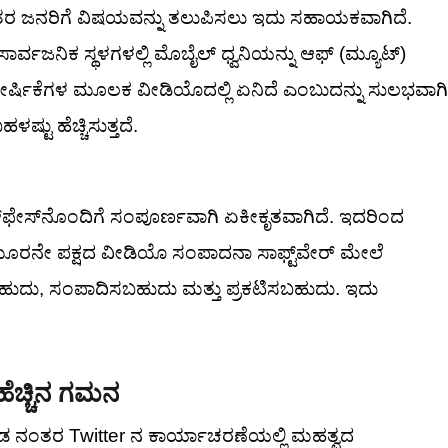
ಷಾಂತರ ಜನರಿಗೆ ವಿಷಯವನ್ನು ತಲುಪಿಸಲು ಇದು ಸಹಾಯಕವಾಗಿದೆ.
್ವಜನಿಕ ಸ್ಥಳಗಳಲ್ಲಿ ಮೊಬೈಲ್ ಧ್ವನಿಯನ್ನು ಆಫ್ (ಮ್ಯೂಟ್)
ಶೀರ್ಷಿಕೆಗಳ ಮೂಲಕ ವೀಡಿಯೊದಲ್ಲಿ ಏನಿದೆ ಎಂಬುದನ್ನು ಸುಲಭವಾಗಿ
್ಟು ಹೆಚ್ಚಿಸುತ್ತದೆ.
ಫೇಸ್‌ನೊಂದಿಗೆ ಸಂಪೂರ್ಣವಾಗಿ ಏಕೀಕೃತವಾಗಿದೆ. ಇದರಿಂದ
ರನೇ ಪಕ್ಷದ ವೀಡಿಯೊ ಸಂಪಾದನಾ ಸಾಫ್ಟ್‌ವೇರ್‌ ಮೇಲೆ
ಬಹುದು, ಸಂಪಾದಿಸಬಹುದು ಮತ್ತು ಪ್ರಕಟಿಸಬಹುದು. ಇದು
ಚ್ಚಿನ ಗಮನ
ಕೊಂಡ ನಂತರ Twitter ನ ಕಾರ್ಯಾಚರಣೆಯಲ್ಲಿ ಮಹತ್ವದ