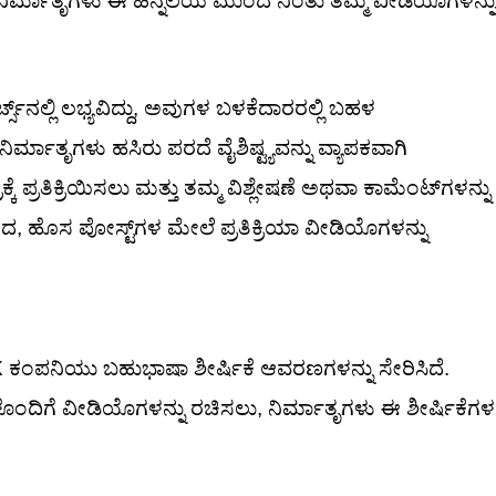
ರ್ಮಾತೃಗಳು ಈ ಹಿನ್ನೆಲೆಯ ಮುಂದೆ ನಿಂತು ತಮ್ಮ ವೀಡಿಯೊಗಳನ್ನು
ಸ್‌ನಲ್ಲಿ ಲಭ್ಯವಿದ್ದು, ಅವುಗಳ ಬಳಕೆದಾರರಲ್ಲಿ ಬಹಳ
ಾತೃಗಳು ಹಸಿರು ಪರದೆ ವೈಶಿಷ್ಟ್ಯವನ್ನು ವ್ಯಾಪಕವಾಗಿ
ಕೆ ಪ್ರತಿಕ್ರಿಯಿಸಲು ಮತ್ತು ತಮ್ಮ ವಿಶ್ಲೇಷಣೆ ಅಥವಾ ಕಾಮೆಂಟ್‌ಗಳನ್ನು
ಿಂದ, ಹೊಸ ಪೋಸ್ಟ್‌ಗಳ ಮೇಲೆ ಪ್ರತಿಕ್ರಿಯಾ ವೀಡಿಯೊಗಳನ್ನು
 ಕಂಪನಿಯು ಬಹುಭಾಷಾ ಶೀರ್ಷಿಕೆ ಆವರಣಗಳನ್ನು ಸೇರಿಸಿದೆ.
ಗಳೊಂದಿಗೆ ವೀಡಿಯೊಗಳನ್ನು ರಚಿಸಲು, ನಿರ್ಮಾತೃಗಳು ಈ ಶೀರ್ಷಿಕೆಗಳ