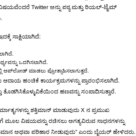
ಷಯವೆಂದರೆ Twitter ಅನ್ನು ಪಠ್ಯ ಮತ್ತು ರಿಯಲ್-ಟೈಮ್
.
ಕ್ಕೆ ಸಾಕ್ಷಿಯಾಗಿದೆ:
ಲಾಗಿದೆ.
್ಯವನ್ನು ಒದಗಿಸಲಾಗಿದೆ.
ಿ ಅಪ್‌ಲೋಡ್ ಮಾಡಲು ಪ್ರೋತ್ಸಾಹಿಸಲಾಗುತ್ತದೆ.
ಆದಾಯ ಹಂಚಿಕೆ ಕಾರ್ಯಕ್ರಮಗಳನ್ನು ಪ್ರಾರಂಭಿಸಲಾಗಿದೆ.
ು ತೊಡಗಿಸಿಕೊಳ್ಳುವಿಕೆಯಿಂದ ಹಣವನ್ನು ಸಂಪಾದಿಸುತ್ತಾರೆ.
ಮಾತೃಗಳನ್ನು ಶಕ್ತಿಮಾನ್ ಮಾಡುವುದು X ನ ಪ್ರಮುಖ
ೃಗಳಿಗೆ ಮೂಲ ವಿಷಯವನ್ನು ರಚಿಸಲು ಅಗತ್ಯವಿರುವ ಸಾಧನಗಳನ್ನು
 ಬಹುಮಾನ ಅಥವಾ ಪರಿಹಾರ ನೀಡುವುದು” ಎಂದು ಬೈಯರ್ ಹೇಳಿದರು.