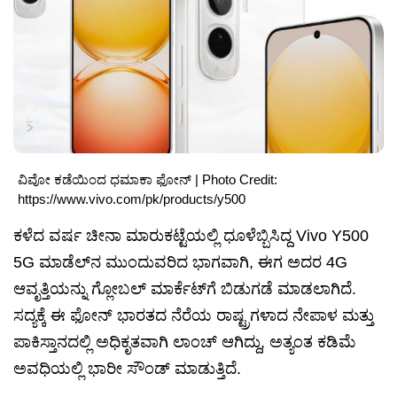
ವಿವೋ ಕಡೆಯಿಂದ ಧಮಾಕಾ ಫೋನ್ | Photo Credit:
https://www.vivo.com/pk/products/y500
ಕಳೆದ ವರ್ಷ ಚೀನಾ ಮಾರುಕಟ್ಟೆಯಲ್ಲಿ ಧೂಳೆಬ್ಬಿಸಿದ್ದ Vivo Y500
5G ಮಾಡೆಲ್‌ನ ಮುಂದುವರಿದ ಭಾಗವಾಗಿ, ಈಗ ಅದರ 4G
ಆವೃತ್ತಿಯನ್ನು ಗ್ಲೋಬಲ್ ಮಾರ್ಕೆಟ್‌ಗೆ ಬಿಡುಗಡೆ ಮಾಡಲಾಗಿದೆ.
ಸದ್ಯಕ್ಕೆ ಈ ಫೋನ್ ಭಾರತದ ನೆರೆಯ ರಾಷ್ಟ್ರಗಳಾದ ನೇಪಾಳ ಮತ್ತು
ಪಾಕಿಸ್ತಾನದಲ್ಲಿ ಅಧಿಕೃತವಾಗಿ ಲಾಂಚ್ ಆಗಿದ್ದು, ಅತ್ಯಂತ ಕಡಿಮೆ
ಅವಧಿಯಲ್ಲಿ ಭಾರೀ ಸೌಂಡ್ ಮಾಡುತ್ತಿದೆ.