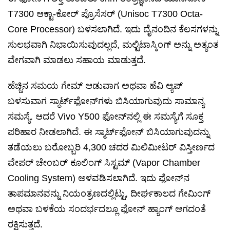
T7300 ಆಕ್ಟಾ-ಕೋರ್ ಪ್ರೊಸೆಸರ್ (Unisoc T7300 Octa-
Core Processor) ಬಳಸಲಾಗಿದೆ. ಇದು ದೈನಂದಿನ ಕೆಲಸಗಳನ್ನು
ಸುಲಭವಾಗಿ ನಿಭಾಯಿಸುವುದಲ್ಲದೆ, ಮಲ್ಟಿಟಾಸ್ಕಿಂಗ್ ಅನ್ನು ಅತ್ಯಂತ
ವೇಗವಾಗಿ ಮಾಡಲು ಸಹಾಯ ಮಾಡುತ್ತದೆ.
ಹೆಚ್ಚಿನ ಸಮಯ ಗೇಮ್ ಆಡುವಾಗ ಅಥವಾ ಹೆವಿ ಆ್ಯಪ್
ಬಳಸುವಾಗ ಸ್ಮಾರ್ಟ್‌ಫೋನ್‌ಗಳು ಬಿಸಿಯಾಗುವುದು ಸಾಮಾನ್ಯ
ಸಮಸ್ಯೆ. ಆದರೆ Vivo Y500 ಫೋನ್‌ನಲ್ಲಿ ಈ ಸಮಸ್ಯೆಗೆ ಸೂಕ್ತ
ಪರಿಹಾರ ನೀಡಲಾಗಿದೆ. ಈ ಸ್ಮಾರ್ಟ್‌ಫೋನ್ ಬಿಸಿಯಾಗುವುದನ್ನು
ತಡೆಯಲು ಬರೋಬ್ಬರಿ 4,300 ಚದರ ಮಿಲಿಮೀಟರ್ ವಿಸ್ತೀರ್ಣದ
ವೇಪರ್ ಚೇಂಬರ್ ಕೂಲಿಂಗ್ ಸಿಸ್ಟಮ್ (Vapor Chamber
Cooling System) ಅಳವಡಿಸಲಾಗಿದೆ. ಇದು ಫೋನ್‌ನ
ತಾಪಮಾನವನ್ನು ನಿಯಂತ್ರಣದಲ್ಲಿಟ್ಟು, ದೀರ್ಘಕಾಲದ ಗೇಮಿಂಗ್
ಅಥವಾ ಬಳಕೆಯ ಸಂದರ್ಭದಲ್ಲೂ ಫೋನ್ ಹ್ಯಾಂಗ್ ಆಗದಂತೆ
ರಕ್ಷಿಸುತ್ತದೆ.