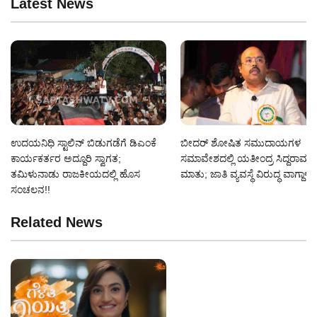
Latest News
ಉದಯನಿಧಿ ಸ್ಟಾಲಿನ್ ಬಿಡುಗಡೆಗೆ ಡಿಎಂಕೆ
ಬೀದರ್ ಶೋಷಿತ ಸಮುದಾಯಗಳ
ಕಾರ್ಯಕರ್ತರ ಅದ್ದೂರಿ ಸ್ವಾಗತ;
ಸಮಾವೇಶದಲ್ಲಿ ಯತೀಂದ್ರ ಸಿದ್ದರಾಮಯ
ತಮಿಳುನಾಡು ರಾಜಕೀಯದಲ್ಲಿ ಹೊಸ
ಮಾತು; ಜಾತಿ ವ್ಯವಸ್ಥೆ ವಿರುದ್ಧ ವಾಗ್ದಾಳಿ!!
ಸಂಚಲನ!!
Related News