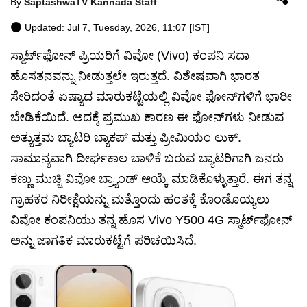
By
SaptashwaTV Kannada Staff
Updated: Jul 7, Tuesday, 2026, 11:07 [IST]
ಸ್ಮಾರ್ಟ್‌ಫೋನ್ ಪ್ರಿಯರಿಗೆ ವಿವೋ (Vivo) ಕಂಪನಿ ಸದಾ
ಹೊಸತನವನ್ನು ನೀಡುತ್ತಲೇ ಇರುತ್ತದೆ. ವಿಶೇಷವಾಗಿ ಭಾರತ
ಸೇರಿದಂತೆ ಏಷ್ಯಾದ ಮಾರುಕಟ್ಟೆಯಲ್ಲಿ ವಿವೋ ಫೋನ್‌ಗಳಿಗೆ ಭಾರೀ
ಬೇಡಿಕೆಯಿದೆ. ಅದಕ್ಕೆ ಪ್ರಮುಖ ಕಾರಣ ಈ ಫೋನ್‌ಗಳು ನೀಡುವ
ಅತ್ಯುತ್ತಮ ಬ್ಯಾಟರಿ ಬ್ಯಾಕಪ್ ಮತ್ತು ಪ್ರೀಮಿಯಂ ಲುಕ್.
ಸಾಮಾನ್ಯವಾಗಿ ದೀರ್ಘಕಾಲ ಬಾಳಿಕೆ ಬರುವ ಬ್ಯಾಟರಿಗಾಗಿ ಜನರು
ಕಣ್ಣು ಮುಚ್ಚಿ ವಿವೋ ಬ್ರ್ಯಾಂಡ್ ಆಯ್ಕೆ ಮಾಡಿಕೊಳ್ಳುತ್ತಾರೆ. ಈಗ ತನ್ನ
ಗ್ರಾಹಕರ ನಿರೀಕ್ಷೆಯನ್ನು ಮತ್ತೊಂದು ಹಂತಕ್ಕೆ ಕೊಂಡೊಯ್ಯಲು
ವಿವೋ ಕಂಪನಿಯು ತನ್ನ ಹೊಸ Vivo Y500 4G ಸ್ಮಾರ್ಟ್‌ಫೋನ್
ಅನ್ನು ಜಾಗತಿಕ ಮಾರುಕಟ್ಟೆಗೆ ಪರಿಚಯಿಸಿದೆ.