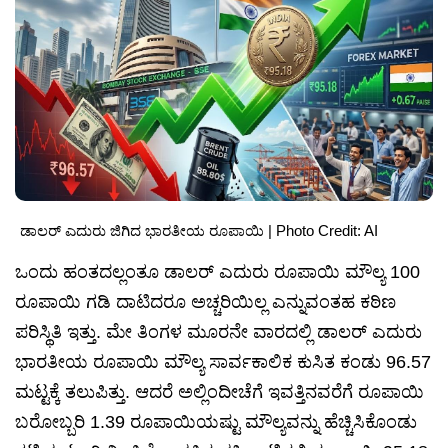
ಡಾಲರ್ ಎದುರು ಜಿಗಿದ ಭಾರತೀಯ ರೂಪಾಯಿ | Photo Credit: AI
ಒಂದು ಹಂತದಲ್ಲಂತೂ ಡಾಲರ್ ಎದುರು ರೂಪಾಯಿ ಮೌಲ್ಯ 100
ರೂಪಾಯಿ ಗಡಿ ದಾಟಿದರೂ ಅಚ್ಚರಿಯಿಲ್ಲ ಎನ್ನುವಂತಹ ಕಠಿಣ
ಪರಿಸ್ಥಿತಿ ಇತ್ತು. ಮೇ ತಿಂಗಳ ಮೂರನೇ ವಾರದಲ್ಲಿ ಡಾಲರ್ ಎದುರು
ಭಾರತೀಯ ರೂಪಾಯಿ ಮೌಲ್ಯ ಸಾರ್ವಕಾಲಿಕ ಕುಸಿತ ಕಂಡು 96.57
ಮಟ್ಟಕ್ಕೆ ತಲುಪಿತ್ತು. ಆದರೆ ಅಲ್ಲಿಂದೀಚೆಗೆ ಇವತ್ತಿನವರೆಗೆ ರೂಪಾಯಿ
ಬರೋಬ್ಬರಿ 1.39 ರೂಪಾಯಿಯಷ್ಟು ಮೌಲ್ಯವನ್ನು ಹೆಚ್ಚಿಸಿಕೊಂಡು