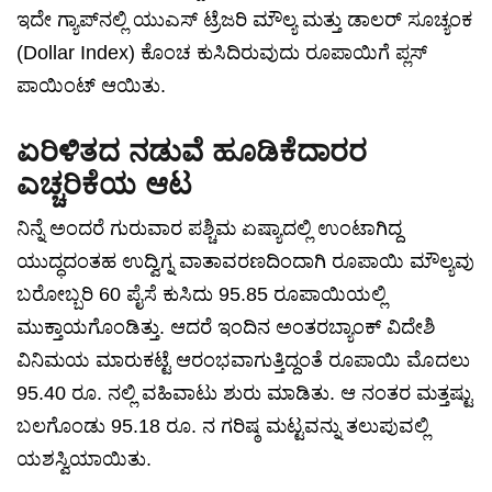
ಇದೇ ಗ್ಯಾಪ್‌ನಲ್ಲಿ ಯುಎಸ್ ಟ್ರೆಜರಿ ಮೌಲ್ಯ ಮತ್ತು ಡಾಲರ್ ಸೂಚ್ಯಂಕ
(Dollar Index) ಕೊಂಚ ಕುಸಿದಿರುವುದು ರೂಪಾಯಿಗೆ ಪ್ಲಸ್
ಪಾಯಿಂಟ್ ಆಯಿತು.
ಏರಿಳಿತದ ನಡುವೆ ಹೂಡಿಕೆದಾರರ
ಎಚ್ಚರಿಕೆಯ ಆಟ
ನಿನ್ನೆ ಅಂದರೆ ಗುರುವಾರ ಪಶ್ಚಿಮ ಏಷ್ಯಾದಲ್ಲಿ ಉಂಟಾಗಿದ್ದ
ಯುದ್ಧದಂತಹ ಉದ್ವಿಗ್ನ ವಾತಾವರಣದಿಂದಾಗಿ ರೂಪಾಯಿ ಮೌಲ್ಯವು
ಬರೋಬ್ಬರಿ 60 ಪೈಸೆ ಕುಸಿದು 95.85 ರೂಪಾಯಿಯಲ್ಲಿ
ಮುಕ್ತಾಯಗೊಂಡಿತ್ತು. ಆದರೆ ಇಂದಿನ ಅಂತರಬ್ಯಾಂಕ್ ವಿದೇಶಿ
ವಿನಿಮಯ ಮಾರುಕಟ್ಟೆ ಆರಂಭವಾಗುತ್ತಿದ್ದಂತೆ ರೂಪಾಯಿ ಮೊದಲು
95.40 ರೂ. ನಲ್ಲಿ ವಹಿವಾಟು ಶುರು ಮಾಡಿತು. ಆ ನಂತರ ಮತ್ತಷ್ಟು
ಬಲಗೊಂಡು 95.18 ರೂ. ನ ಗರಿಷ್ಠ ಮಟ್ಟವನ್ನು ತಲುಪುವಲ್ಲಿ
ಯಶಸ್ವಿಯಾಯಿತು.