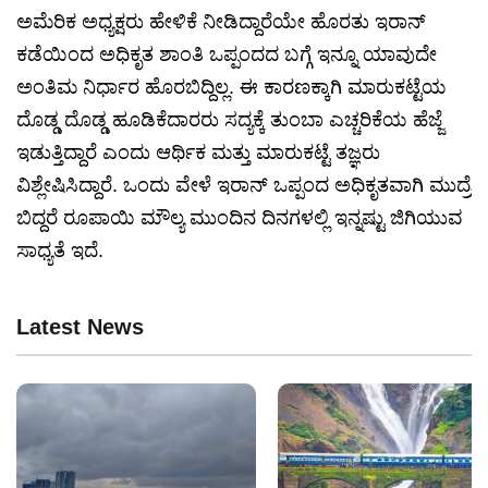
ಅಮೆರಿಕ ಅಧ್ಯಕ್ಷರು ಹೇಳಿಕೆ ನೀಡಿದ್ದಾರೆಯೇ ಹೊರತು ಇರಾನ್
ಕಡೆಯಿಂದ ಅಧಿಕೃತ ಶಾಂತಿ ಒಪ್ಪಂದದ ಬಗ್ಗೆ ಇನ್ನೂ ಯಾವುದೇ
ಅಂತಿಮ ನಿರ್ಧಾರ ಹೊರಬಿದ್ದಿಲ್ಲ. ಈ ಕಾರಣಕ್ಕಾಗಿ ಮಾರುಕಟ್ಟೆಯ
ದೊಡ್ಡ ದೊಡ್ಡ ಹೂಡಿಕೆದಾರರು ಸದ್ಯಕ್ಕೆ ತುಂಬಾ ಎಚ್ಚರಿಕೆಯ ಹೆಜ್ಜೆ
ಇಡುತ್ತಿದ್ದಾರೆ ಎಂದು ಆರ್ಥಿಕ ಮತ್ತು ಮಾರುಕಟ್ಟೆ ತಜ್ಞರು
ವಿಶ್ಲೇಷಿಸಿದ್ದಾರೆ. ಒಂದು ವೇಳೆ ಇರಾನ್ ಒಪ್ಪಂದ ಅಧಿಕೃತವಾಗಿ ಮುದ್ರೆ
ಬಿದ್ದರೆ ರೂಪಾಯಿ ಮೌಲ್ಯ ಮುಂದಿನ ದಿನಗಳಲ್ಲಿ ಇನ್ನಷ್ಟು ಜಿಗಿಯುವ
ಸಾಧ್ಯತೆ ಇದೆ.
Latest News