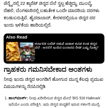
ಚೆನ್ನೈನಲ್ಲಿ 22 ಕ್ಯಾರೆಟ್ ಚಿನ್ನದ ಬೆಲೆ ಸ್ವಲ್ಪ ಹೆಚ್ಚಿದ್ದು, ಮುಂಬೈ,
ದೆಹಲಿ, ಬೆಂಗಳೂರಿನಲ್ಲಿ ಬಹುತೇಕ ಒಂದೇ ಮಾದರಿಯ ದರಗಳು
ಕಂಡುಬರುತ್ತಿವೆ. ಹೈದರಾಬಾದ್, ಕೇರಳದಲ್ಲಿಯೂ ಚಿನ್ನದ ದರ
ಇಂದು ಇಳಿಕೆಯ ಹಾದಿಯಲ್ಲಿದೆ.
Also Read
ಕರ್ನಾಟಕ ಬಜೆಟ್ ನಡುವೆ ಪಾತಾಳ ಕುಸಿತ ಕಂಡ ಚಿನ್ನದ
ಬೆಲೆ - ಅಸಲಿಗೆ ಇಂದಿನ ಬಂಗಾರದ ರೇಟ್ ಎಷ್ಟು ಗೊತ್ತಾ?
ಗ್ರಾಹಕರು ಗಮನಿಸಬೇಕಾದ ಅಂಶಗಳು
ನೀವು ಇಂದು ಚಿನ್ನದ ಅಂಗಡಿಗೆ ಹೋಗುವ ಮುನ್ನ ಕೆಲವು ಪ್ರಮುಖ
ವಿಷಯಗಳನ್ನು ನೆನಪಿನಲ್ಲಿಡಿ
ಹಾಲ್‌ಮಾರ್ಕ್:
ನೀವು ಖರೀದಿಸುವ ಚಿನ್ನದ ಮೇಲೆ 'BIS 916 Hallmark'
ಇದೆಯೇ ಎಂದು ಪರೀಕ್ಷಿಸಿ. ಇದು ಚಿನ್ನದ ಶುದ್ಧತೆಗೆ ಇರುವ ಸರ್ಕಾರಿ ಮುದ್ರೆ.