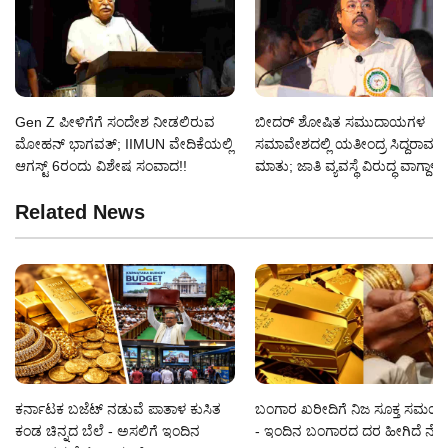
Gen Z ಪೀಳಿಗೆಗೆ ಸಂದೇಶ ನೀಡಲಿರುವ
ಬೀದರ್ ಶೋಷಿತ ಸಮುದಾಯಗಳ
ಮೋಹನ್ ಭಾಗವತ್; IIMUN ವೇದಿಕೆಯಲ್ಲಿ
ಸಮಾವೇಶದಲ್ಲಿ ಯತೀಂದ್ರ ಸಿದ್ದರಾಮಯ
ಆಗಸ್ಟ್ 6ರಂದು ವಿಶೇಷ ಸಂವಾದ!!
ಮಾತು; ಜಾತಿ ವ್ಯವಸ್ಥೆ ವಿರುದ್ಧ ವಾಗ್ದಾಳಿ!!
Related News
ಕರ್ನಾಟಕ ಬಜೆಟ್ ನಡುವೆ ಪಾತಾಳ ಕುಸಿತ
ಬಂಗಾರ ಖರೀದಿಗೆ ನಿಜ ಸೂಕ್ತ ಸಮಯ
ಕಂಡ ಚಿನ್ನದ ಬೆಲೆ - ಅಸಲಿಗೆ ಇಂದಿನ
- ಇಂದಿನ ಬಂಗಾರದ ದರ ಹೀಗಿದೆ ನೋ