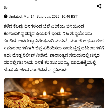
By
Updated: Mar 14, Saturday, 2026, 10:46 [IST]
ಕಳೆದ ಕೆಲವು ದಿನಗಳಿಂದ ಬೆಲೆ ಏರಿಕೆಯ ಬಿಸಿಯಿಂದ
ಕಂಗಾಲಾಗಿದ್ದ ಚಿನ್ನದ ಪ್ರಿಯರಿಗೆ ಇಂದು ಸಿಹಿ ಸುದ್ದಿಯೊಂದು
ಬಂದಿದೆ. ಅದರಲ್ಲೂ ವಿಶೇಷವಾಗಿ ಮದುವೆ, ಮುಂಜಿ ಅಥವಾ ಶುಭ
ಸಮಾರಂಭಗಳಿಗಾಗಿ ಚಿನ್ನ ಖರೀದಿಸಲು ಕಾಯುತ್ತಿದ್ದ ಕುಟುಂಬಗಳಿಗೆ
ಇದು ದೊಡ್ಡ ರಿಲೀಫ್ ನೀಡಿದೆ. ವಾರಾಂತ್ಯದ ಸಮಯದಲ್ಲಿ ಚಿನ್ನದ
ದರದಲ್ಲಿ ಗಣನೀಯ ಇಳಿಕೆ ಕಂಡುಬಂದಿದ್ದು, ಮಾರುಕಟ್ಟೆಯಲ್ಲಿ
ಹೊಸ ಸಂಚಲನ ಮೂಡಿಸಿದೆ ಎನ್ನಬಹುದು.