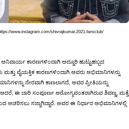
https://www.instagram.com/shivrajkumar.2021.fansclub/
ಅನಿವಾರ್ಯ ಕಾರಣಗಳಿಂದಾಗಿ ಅದ್ದೂರಿ ಹುಟ್ಟುಹಬ್ಬದ
ಮತ್ತು ವೈಯಕ್ತಿಕ ಕಾರಣಗಳಿಂದಾಗಿ ಅವರು ಅಭಿಮಾನಿಗಳನ್ನು
ಿಮಾನಿಗಳನ್ನು ನೇರವಾಗಿ ಕಾಣಲಾಗದೆ, ಅವರ ಪ್ರೀತಿಯನ್ನು
 ಆದರೆ, ಈ ಬಾರಿ ಸಂಪೂರ್ಣ ಆರೋಗ್ಯವಂತರಾಗಿರುವ ಶಿವಣ್ಣ, ಮತ್ತೆ
ಂದ ಆಚರಿಸಲು ಸಜ್ಜಾಗಿದ್ದಾರೆ. ಅವರ ಈ ನಿರ್ಧಾರ ಅಭಿಮಾನಿಗಳಲ್ಲಿ