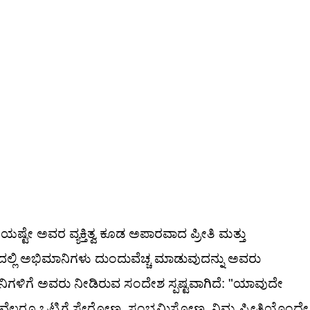
ೇ ಅವರ ವ್ಯಕ್ತಿತ್ವ ಕೂಡ ಅಪಾರವಾದ ಪ್ರೀತಿ ಮತ್ತು
ಲ್ಲಿ ಅಭಿಮಾನಿಗಳು ದುಂದುವೆಚ್ಚ ಮಾಡುವುದನ್ನು ಅವರು
ಾನಿಗಳಿಗೆ ಅವರು ನೀಡಿರುವ ಸಂದೇಶ ಸ್ಪಷ್ಟವಾಗಿದೆ: "ಯಾವುದೇ
ವೆಲ್ಲರೂ ಒಟ್ಟಿಗೆ ಸೇರೋಣ, ಸಂಭ್ರಮಿಸೋಣ. ನಿಮ್ಮ ಪ್ರೀತಿಯೊಂದೇ