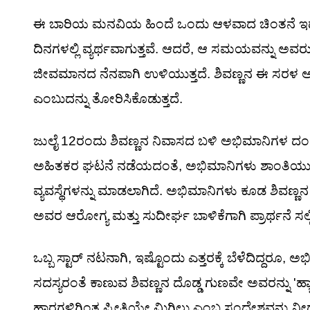
ಈ ಬಾರಿಯ ಮನವಿಯ ಹಿಂದೆ ಒಂದು ಆಳವಾದ ಚಿಂತನೆ ಇದೆ
ದಿನಗಳಲ್ಲಿ ವ್ಯರ್ಥವಾಗುತ್ತವೆ. ಆದರೆ, ಆ ಸಮಯವನ್ನು ಅವ
ಜೀವಮಾನದ ನೆನಪಾಗಿ ಉಳಿಯುತ್ತದೆ. ಶಿವಣ್ಣನ ಈ ಸರಳ ಆಲ
ಎಂಬುದನ್ನು ತೋರಿಸಿಕೊಡುತ್ತದೆ.
ಜುಲೈ 12ರಂದು ಶಿವಣ್ಣನ ನಿವಾಸದ ಬಳಿ ಅಭಿಮಾನಿಗಳ ದಂಡು 
ಅಹಿತಕರ ಘಟನೆ ನಡೆಯದಂತೆ, ಅಭಿಮಾನಿಗಳು ಶಾಂತಿಯುತವ
ವ್ಯವಸ್ಥೆಗಳನ್ನು ಮಾಡಲಾಗಿದೆ. ಅಭಿಮಾನಿಗಳು ಕೂಡ ಶಿವಣ್
ಅವರ ಆರೋಗ್ಯ ಮತ್ತು ಸುದೀರ್ಘ ಬಾಳಿಕೆಗಾಗಿ ಪ್ರಾರ್ಥನೆ ಸಲ್ಲಿಸ
ಒಬ್ಬ ಸ್ಟಾರ್ ನಟನಾಗಿ, ಇಷ್ಟೊಂದು ಎತ್ತರಕ್ಕೆ ಬೆಳೆದಿದ್ದರೂ
ಸದಸ್ಯರಂತೆ ಕಾಣುವ ಶಿವಣ್ಣನ ದೊಡ್ಡ ಗುಣವೇ ಅವರನ್ನು 'ಹ್ಯಾ
ಹಾರಗಳಿಗಿಂತ ಪ್ರೀತಿಯೇ ಮಿಗಿಲು ಎಂಬ ಸಂದೇಶವನ್ನು 