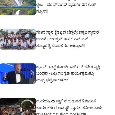
ರೈಲು - ದೂಧ್‌ಸಾಗರ್ ಪ್ರವಾಸಿಗರಿಗೆ ಗುಡ್
ನ್ಯೂಸ್!!
ಸಚಿವ ಸ್ಥಾನ ಕೈತಪ್ಪಿದ ಬೆನ್ನಲ್ಲೇ ಚಿಕ್ಕಬಳ್ಳಾಪುರ
ಬಂದ್ - ಕಾಂಗ್ರೆಸ್ ಶಾಸಕ ಎಸ್‌.ಎನ್‌.
ಸುಬ್ಬಾರೆಡ್ಡಿ ಬೆಂಬಲಿಗರ ಆಕ್ರೋಶ!!
ಟ್ರಂಪ್ ಗಾಲ್ಫ್ ಕೋರ್ಸ್ ಬಳಿ ಗನ್‌ ಸಹಿತ ವ್ಯಕ್ತಿ
ಬಂಧನ - ನಿಧಿ ಸಂಗ್ರಹ ಕಾರ್ಯಕ್ರಮಕ್ಕೂ
ಮುನ್ನ ಭದ್ರತಾ ಆತಂಕ!!
ಉದಯನಿಧಿ ಸ್ಟಾಲಿನ್ ಬಿಡುಗಡೆಗೆ ಡಿಎಂಕೆ
ಕಾರ್ಯಕರ್ತರ ಅದ್ದೂರಿ ಸ್ವಾಗತ; ತಮಿಳುನಾಡು
ರಾಜಕೀಯದಲ್ಲಿ ಹೊಸ ಸಂಚಲನ!!