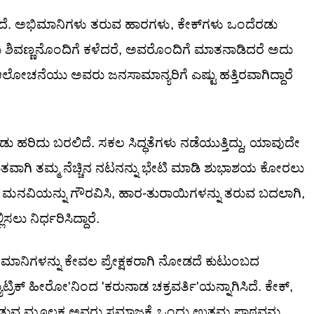
. ಅಭಿಮಾನಿಗಳು ತರುವ ಹಾರಗಳು, ಕೇಕ್‌ಗಳು ಒಂದೆರಡು
ರು ಶಿವಣ್ಣನೊಂದಿಗೆ ಕಳೆದರೆ, ಅವರೊಂದಿಗೆ ಮಾತನಾಡಿದರೆ ಅದು
ೋಚನೆಯು ಅವರು ಜನಸಾಮಾನ್ಯರಿಗೆ ಎಷ್ಟು ಹತ್ತಿರವಾಗಿದ್ದಾರೆ
ಹರಿದು ಬರಲಿದೆ. ಸಕಲ ಸಿದ್ಧತೆಗಳು ನಡೆಯುತ್ತಿದ್ದು, ಯಾವುದೇ
ಾಗಿ ತಮ್ಮ ನೆಚ್ಚಿನ ನಟನನ್ನು ಭೇಟಿ ಮಾಡಿ ಶುಭಾಶಯ ಕೋರಲು
ಣನ ಮನವಿಯನ್ನು ಗೌರವಿಸಿ, ಹಾರ-ತುರಾಯಿಗಳನ್ನು ತರುವ ಬದಲಾಗಿ,
ಲು ನಿರ್ಧರಿಸಿದ್ದಾರೆ.
, ಅಭಿಮಾನಿಗಳನ್ನು ಕೇವಲ ಪ್ರೇಕ್ಷಕರಾಗಿ ನೋಡದೆ ಕುಟುಂಬದ
ಟ್ರಿಕ್ ಹೀರೋ'ನಿಂದ 'ಕರುನಾಡ ಚಕ್ರವರ್ತಿ'ಯನ್ನಾಗಿಸಿದೆ. ಕೇಕ್,
ನೀಡುವ ಮೂಲಕ ಅವರು ಸಮಾಜಕ್ಕೆ ಒಂದು ಉತ್ತಮ ಪಾಠವನ್ನು