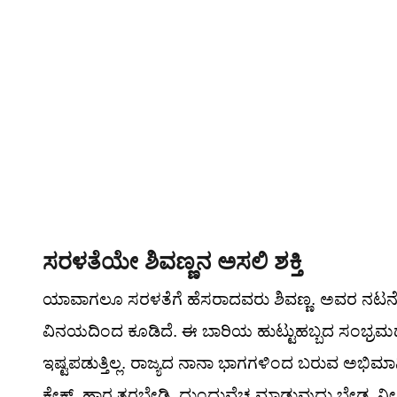
ಸರಳತೆಯೇ ಶಿವಣ್ಣನ ಅಸಲಿ ಶಕ್ತಿ
ಯಾವಾಗಲೂ ಸರಳತೆಗೆ ಹೆಸರಾದವರು ಶಿವಣ್ಣ. ಅವರ ನಟನೆಯಷ್ಟ
ವಿನಯದಿಂದ ಕೂಡಿದೆ. ಈ ಬಾರಿಯ ಹುಟ್ಟುಹಬ್ಬದ ಸಂಭ್ರಮದ
ಇಷ್ಟಪಡುತ್ತಿಲ್ಲ. ರಾಜ್ಯದ ನಾನಾ ಭಾಗಗಳಿಂದ ಬರುವ ಅಭಿಮ
ಕೇಕ್, ಹಾರ ತರಬೇಡಿ. ದುಂದುವೆಚ್ಚ ಮಾಡುವುದು ಬೇಡ. ನೀ