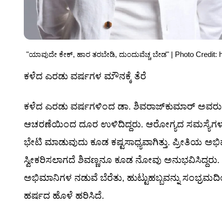
"ಯಾವುದೇ ಕೇಕ್, ಹಾರ ತರಬೇಡಿ, ದುಂದುವೆಚ್ಚ ಬೇಡ" | Photo Credit: 
ಕಳೆದ ಎರಡು ವರ್ಷಗಳ ಮೌನಕ್ಕೆ ತೆರೆ
ಕಳೆದ ಎರಡು ವರ್ಷಗಳಿಂದ ಡಾ. ಶಿವರಾಜ್‌ಕುಮಾರ್ ಅವರು 
ಆಚರಣೆಯಿಂದ ದೂರ ಉಳಿದಿದ್ದರು. ಆರೋಗ್ಯದ ಸಮಸ್ಯೆಗಳು 
ಭೇಟಿ ಮಾಡುವುದು ಕೂಡ ಕಷ್ಟಸಾಧ್ಯವಾಗಿತ್ತು. ಪ್ರೀತಿಯ ಅಭ
ಸ್ವೀಕರಿಸಲಾಗದೆ ಶಿವಣ್ಣನೂ ಕೂಡ ನೋವು ಅನುಭವಿಸಿದ್ದರು.
ಅಭಿಮಾನಿಗಳ ನಡುವೆ ಬೆರೆತು, ಹುಟ್ಟುಹಬ್ಬವನ್ನು ಸಂಭ್ರಮದಿ
ಹರ್ಷದ ಹೊಳೆ ಹರಿಸಿದೆ.